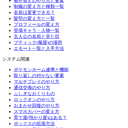
着せ替えのやり方と要素
制服の変え方と種類一覧
名前は変更できる？
髪型の変え方と一覧
プロフィールの変え方
登場キャラ・人物一覧
主人公の名前と見た目
ブティック(服屋)の場所
エモート一覧と入手方法
システム関連
ポケモンホーム連携と機能
取り返しの付かない要素
マルチプレイのやり方
通信交換のやり方
ふしぎなおくりもの
ロックオンのやり方
おまかせ回復のやり方
スマホカバーの変え方
育て屋(預かり屋)はある？
ボックスの拡張方法