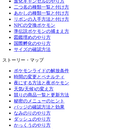
進化キャンセルのやり方
二つ名の種類一覧と付け方
あかしの種類一覧と付け方
リボンの入手方法と付け方
NPCの交換ポケモン
準伝説ポケモンの捕まえ方
図鑑埋めのやり方
国際孵化のやり方
サイズの確認方法
ストーリー・マップ
ポケモンライドの解放条件
時間の変更とペナルティ
夜にする方法と夜ポケモン
天気(天候)の変え方
競りの商品一覧と更新方法
秘密のメニューのヒント
バッジの確認方法と効果
なみのりのやり方
ダッシュのやり方
かっくうのやり方