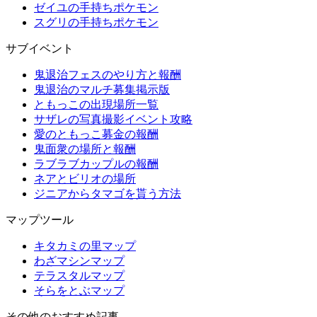
ゼイユの手持ちポケモン
スグリの手持ちポケモン
サブイベント
鬼退治フェスのやり方と報酬
鬼退治のマルチ募集掲示版
ともっこの出現場所一覧
サザレの写真撮影イベント攻略
愛のともっこ募金の報酬
鬼面衆の場所と報酬
ラブラブカップルの報酬
ネアとビリオの場所
ジニアからタマゴを貰う方法
マップツール
キタカミの里マップ
わざマシンマップ
テラスタルマップ
そらをとぶマップ
その他のおすすめ記事