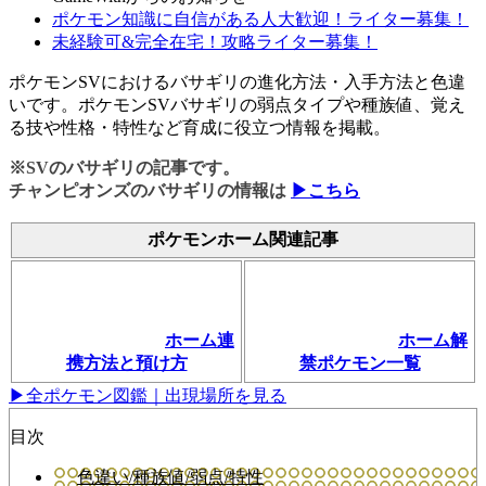
ポケモン知識に自信がある人大歓迎！ライター募集！
未経験可&完全在宅！攻略ライター募集！
ポケモンSVにおけるバサギリの進化方法・入手方法と色違
いです。ポケモンSVバサギリの弱点タイプや種族値、覚え
る技や性格・特性など育成に役立つ情報を掲載。
※SVのバサギリの記事です。
チャンピオンズのバサギリの情報は
▶こちら
ポケモンホーム関連記事
ホーム連
ホーム解
携方法と預け方
禁ポケモン一覧
▶全ポケモン図鑑｜出現場所を見る
目次
色違い/種族値/弱点/特性