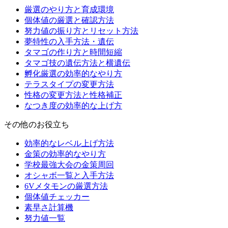
厳選のやり方と育成環境
個体値の厳選と確認方法
努力値の振り方とリセット方法
夢特性の入手方法・遺伝
タマゴの作り方と時間短縮
タマゴ技の遺伝方法と横遺伝
孵化厳選の効率的なやり方
テラスタイプの変更方法
性格の変更方法と性格補正
なつき度の効率的な上げ方
その他のお役立ち
効率的なレベル上げ方法
金策の効率的なやり方
学校最強大会の金策周回
オシャボ一覧と入手方法
6Vメタモンの厳選方法
個体値チェッカー
素早さ計算機
努力値一覧