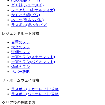
ほのお組(メロコ)
どく組(シュウメイ)
フェアリー組(オルティガ)
かくとう組(ビワ)
ネルケ(※ネタバレ)
ラスボス(※ネタバレ)
レジェンドルート攻略
岩壁のヌシ
大空のヌシ
潜鋼のヌシ
土震のヌシ(スカーレット)
土震のヌシ(バイオレット)
偽竜のヌシ
ペパー攻略
ザ・ホームウェイ攻略
ラスボス(スカーレット)攻略
ラスボス(バイオレット)攻略
クリア後の攻略要素