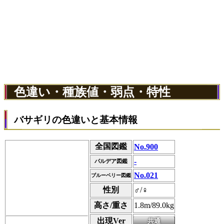
色違い・種族値・弱点・特性
バサギリの色違いと基本情報
全国図鑑
No.900
-
パルデア図鑑
No.021
ブルーベリー図鑑
性別
♂/♀
高さ/重さ
1.8m/89.0kg
出現Ver