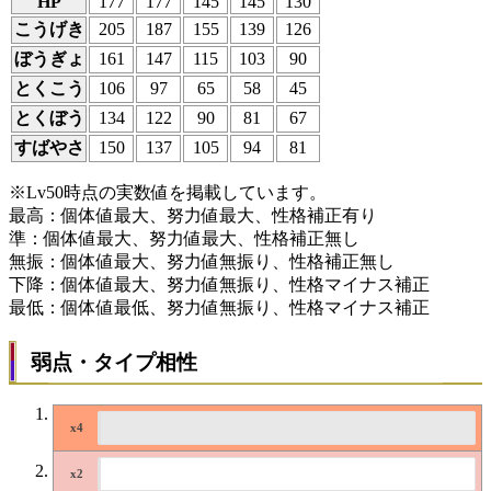
HP
177
177
145
145
130
こうげき
205
187
155
139
126
ぼうぎょ
161
147
115
103
90
とくこう
106
97
65
58
45
とくぼう
134
122
90
81
67
すばやさ
150
137
105
94
81
※Lv50時点の実数値を掲載しています。
最高：個体値最大、努力値最大、性格補正有り
準：個体値最大、努力値最大、性格補正無し
無振：個体値最大、努力値無振り、性格補正無し
下降：個体値最大、努力値無振り、性格マイナス補正
最低：個体値最低、努力値無振り、性格マイナス補正
弱点・タイプ相性