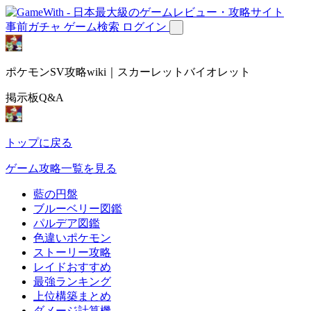
事前ガチャ
ゲーム検索
ログイン
ポケモンSV攻略wiki｜スカーレットバイオレット
掲示板Q&A
トップに戻る
ゲーム攻略一覧を見る
藍の円盤
ブルーベリー図鑑
パルデア図鑑
色違いポケモン
ストーリー攻略
レイドおすすめ
最強ランキング
上位構築まとめ
ダメージ計算機