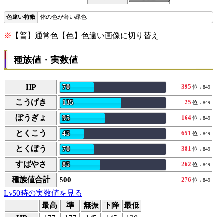
体の色が薄い緑色
※
【普】通常色【色】色違い画像に切り替え
種族値・実数値
HP
395
70
位
/ 849
こうげき
25
135
位
/ 849
ぼうぎょ
164
95
位
/ 849
とくこう
651
45
位
/ 849
とくぼう
381
70
位
/ 849
すばやさ
262
85
位
/ 849
種族値合計
500
276
位
/ 849
Lv50時の実数値を見る
最高
準
無振
下降
最低