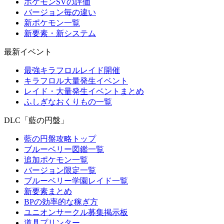
ポケモンSVの評価
バージョン毎の違い
新ポケモン一覧
新要素・新システム
最新イベント
最強キラフロルレイド開催
キラフロル大量発生イベント
レイド・大量発生イベントまとめ
ふしぎなおくりもの一覧
DLC「藍の円盤」
藍の円盤攻略トップ
ブルーベリー図鑑一覧
追加ポケモン一覧
バージョン限定一覧
ブルーベリー学園レイド一覧
新要素まとめ
BPの効率的な稼ぎ方
ユニオンサークル募集掲示板
道具プリンター