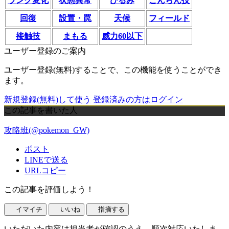
ランク変化
状態異常
ひるみ
こんらん技
回復
設置・罠
天候
フィールド
接触技
まもる
威力60以下
ユーザー登録のご案内
ユーザー登録(無料)することで、この機能を使うことができ
ます。
新規登録(無料)して使う
登録済みの方はログイン
この記事を書いた人
攻略班(@pokemon_GW)
ポスト
LINEで送る
URLコピー
この記事を評価しよう！
イマイチ
いいね
指摘する
いただいた内容は担当者が確認のうえ、順次対応いたしま