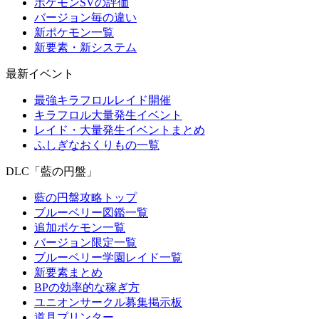
ポケモンSVの評価
バージョン毎の違い
新ポケモン一覧
新要素・新システム
最新イベント
最強キラフロルレイド開催
キラフロル大量発生イベント
レイド・大量発生イベントまとめ
ふしぎなおくりもの一覧
DLC「藍の円盤」
藍の円盤攻略トップ
ブルーベリー図鑑一覧
追加ポケモン一覧
バージョン限定一覧
ブルーベリー学園レイド一覧
新要素まとめ
BPの効率的な稼ぎ方
ユニオンサークル募集掲示板
道具プリンター