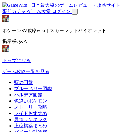
事前ガチャ
ゲーム検索
ログイン
ポケモンSV攻略wiki｜スカーレットバイオレット
掲示板Q&A
トップに戻る
ゲーム攻略一覧を見る
藍の円盤
ブルーベリー図鑑
パルデア図鑑
色違いポケモン
ストーリー攻略
レイドおすすめ
最強ランキング
上位構築まとめ
ダメージ計算機