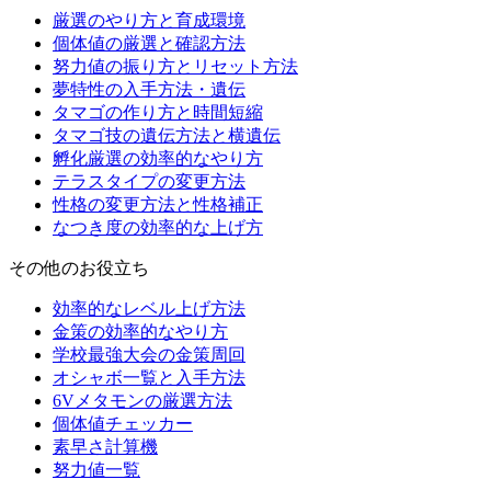
厳選のやり方と育成環境
個体値の厳選と確認方法
努力値の振り方とリセット方法
夢特性の入手方法・遺伝
タマゴの作り方と時間短縮
タマゴ技の遺伝方法と横遺伝
孵化厳選の効率的なやり方
テラスタイプの変更方法
性格の変更方法と性格補正
なつき度の効率的な上げ方
その他のお役立ち
効率的なレベル上げ方法
金策の効率的なやり方
学校最強大会の金策周回
オシャボ一覧と入手方法
6Vメタモンの厳選方法
個体値チェッカー
素早さ計算機
努力値一覧