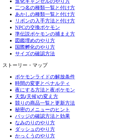
進化キャンセルのやり方
二つ名の種類一覧と付け方
あかしの種類一覧と付け方
リボンの入手方法と付け方
NPCの交換ポケモン
準伝説ポケモンの捕まえ方
図鑑埋めのやり方
国際孵化のやり方
サイズの確認方法
ストーリー・マップ
ポケモンライドの解放条件
時間の変更とペナルティ
夜にする方法と夜ポケモン
天気(天候)の変え方
競りの商品一覧と更新方法
秘密のメニューのヒント
バッジの確認方法と効果
なみのりのやり方
ダッシュのやり方
かっくうのやり方