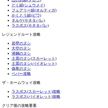
ほのお組(メロコ)
どく組(シュウメイ)
フェアリー組(オルティガ)
かくとう組(ビワ)
ネルケ(※ネタバレ)
ラスボス(※ネタバレ)
レジェンドルート攻略
岩壁のヌシ
大空のヌシ
潜鋼のヌシ
土震のヌシ(スカーレット)
土震のヌシ(バイオレット)
偽竜のヌシ
ペパー攻略
ザ・ホームウェイ攻略
ラスボス(スカーレット)攻略
ラスボス(バイオレット)攻略
クリア後の攻略要素