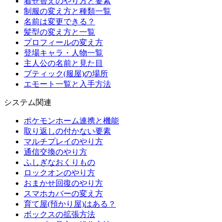
着せ替えのやり方と要素
制服の変え方と種類一覧
名前は変更できる？
髪型の変え方と一覧
プロフィールの変え方
登場キャラ・人物一覧
主人公の名前と見た目
ブティック(服屋)の場所
エモート一覧と入手方法
システム関連
ポケモンホーム連携と機能
取り返しの付かない要素
マルチプレイのやり方
通信交換のやり方
ふしぎなおくりもの
ロックオンのやり方
おまかせ回復のやり方
スマホカバーの変え方
育て屋(預かり屋)はある？
ボックスの拡張方法