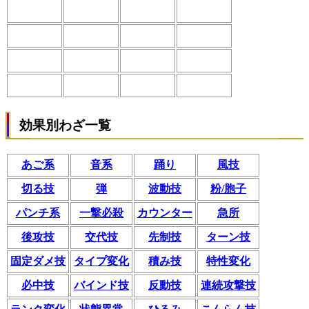
効果別わざ一覧
あご系
音系
踊り
風技
切る技
弾
波動技
粉/胞子
パンチ系
一撃必殺
カウンター
急所
後攻技
交代技
先制技
ターン技
固定ダメ技
タイプ変化
積み技
特性変化
必中技
バインド技
反動技
連続攻撃技