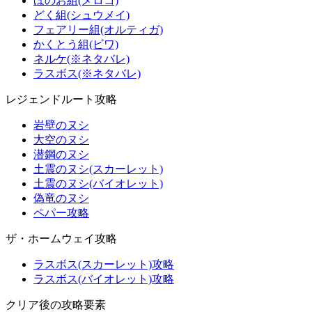
ほのお組(メロコ)
どく組(シュウメイ)
フェアリー組(オルティガ)
かくとう組(ビワ)
ネルケ(※ネタバレ)
ラスボス(※ネタバレ)
レジェンドルート攻略
岩壁のヌシ
大空のヌシ
潜鋼のヌシ
土震のヌシ(スカーレット)
土震のヌシ(バイオレット)
偽竜のヌシ
ペパー攻略
ザ・ホームウェイ攻略
ラスボス(スカーレット)攻略
ラスボス(バイオレット)攻略
クリア後の攻略要素