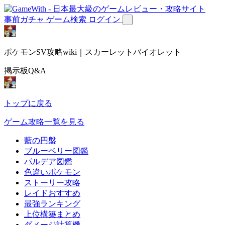
事前ガチャ
ゲーム検索
ログイン
ポケモンSV攻略wiki｜スカーレットバイオレット
掲示板Q&A
トップに戻る
ゲーム攻略一覧を見る
藍の円盤
ブルーベリー図鑑
パルデア図鑑
色違いポケモン
ストーリー攻略
レイドおすすめ
最強ランキング
上位構築まとめ
ダメージ計算機