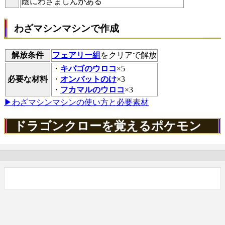
陰にわざましんがある
わざマシンマシンで作成
解放条件
フェアリー組
をクリアで解放
・
キバゴのウロコ
×5
必要な材料
・
オンバットのけ
×3
・
フカマルのウロコ
×3
▶わざマシンマシンの使い方と必要素材
ドラゴンクローを覚えるポケモン