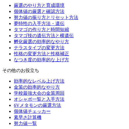
厳選のやり方と育成環境
個体値の厳選と確認方法
努力値の振り方とリセット方法
夢特性の入手方法・遺伝
タマゴの作り方と時間短縮
タマゴ技の遺伝方法と横遺伝
孵化厳選の効率的なやり方
テラスタイプの変更方法
性格の変更方法と性格補正
なつき度の効率的な上げ方
その他のお役立ち
効率的なレベル上げ方法
金策の効率的なやり方
学校最強大会の金策周回
オシャボ一覧と入手方法
6Vメタモンの厳選方法
個体値チェッカー
素早さ計算機
努力値一覧