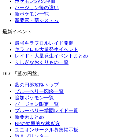
ポケモンSVの評価
バージョン毎の違い
新ポケモン一覧
新要素・新システム
最新イベント
最強キラフロルレイド開催
キラフロル大量発生イベント
レイド・大量発生イベントまとめ
ふしぎなおくりもの一覧
DLC「藍の円盤」
藍の円盤攻略トップ
ブルーベリー図鑑一覧
追加ポケモン一覧
バージョン限定一覧
ブルーベリー学園レイド一覧
新要素まとめ
BPの効率的な稼ぎ方
ユニオンサークル募集掲示板
道具プリンター