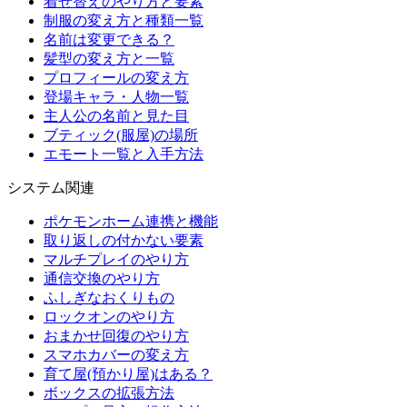
着せ替えのやり方と要素
制服の変え方と種類一覧
名前は変更できる？
髪型の変え方と一覧
プロフィールの変え方
登場キャラ・人物一覧
主人公の名前と見た目
ブティック(服屋)の場所
エモート一覧と入手方法
システム関連
ポケモンホーム連携と機能
取り返しの付かない要素
マルチプレイのやり方
通信交換のやり方
ふしぎなおくりもの
ロックオンのやり方
おまかせ回復のやり方
スマホカバーの変え方
育て屋(預かり屋)はある？
ボックスの拡張方法