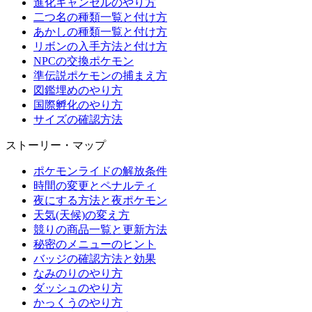
進化キャンセルのやり方
二つ名の種類一覧と付け方
あかしの種類一覧と付け方
リボンの入手方法と付け方
NPCの交換ポケモン
準伝説ポケモンの捕まえ方
図鑑埋めのやり方
国際孵化のやり方
サイズの確認方法
ストーリー・マップ
ポケモンライドの解放条件
時間の変更とペナルティ
夜にする方法と夜ポケモン
天気(天候)の変え方
競りの商品一覧と更新方法
秘密のメニューのヒント
バッジの確認方法と効果
なみのりのやり方
ダッシュのやり方
かっくうのやり方