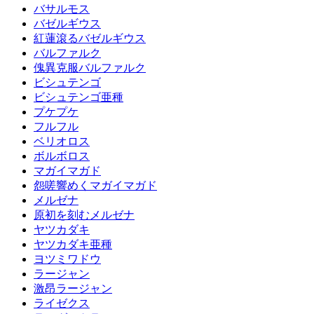
バサルモス
バゼルギウス
紅蓮滾るバゼルギウス
バルファルク
傀異克服バルファルク
ビシュテンゴ
ビシュテンゴ亜種
プケプケ
フルフル
ベリオロス
ボルボロス
マガイマガド
怨嗟響めくマガイマガド
メルゼナ
原初を刻むメルゼナ
ヤツカダキ
ヤツカダキ亜種
ヨツミワドウ
ラージャン
激昂ラージャン
ライゼクス