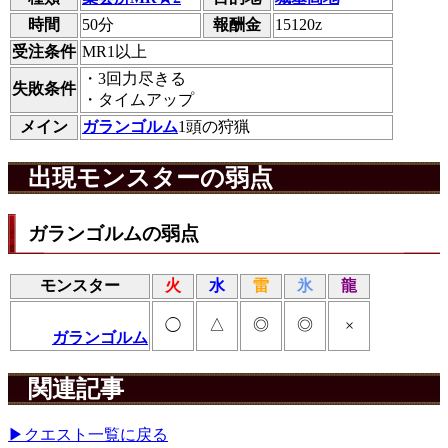
時間
50分
報酬金
15120z
受注条件
MR1以上
・3回力尽きる
失敗条件
・タイムアップ
メイン
ガランゴルム
1頭の狩猟
出現モンスターの弱点
ガランゴルムの弱点
モンスター
火
水
雷
氷
龍
△
◎
◎
◯
×
ガランゴルム
関連記事
▶クエスト一覧に戻る