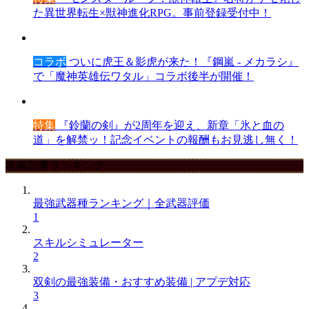
た異世界転生×獣神進化RPG。事前登録受付中！
コラボ
ついに虎王＆影虎が来た！『鋼嵐 - メカラシ』
で「魔神英雄伝ワタル」コラボ後半が開催！
特集
『鈴蘭の剣』が2周年を迎え、新章「氷と血の
道」を解禁ッ！記念イベントの報酬もお見逃し無く！
攻略記事ランキング
最強武器種ランキング｜全武器評価
1
スキルシミュレーター
2
双剣の最強装備・おすすめ装備 | アプデ対応
3