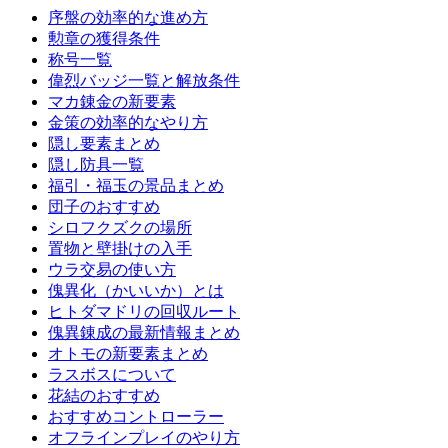
序盤の効率的な進め方
勲章の獲得条件
称号一覧
偉烈バッジ一覧と解放条件
マカ錬金の新要素
金策の効率的なやり方
隠し要素まとめ
隠し防具一覧
福引・福玉の景品まとめ
団子のおすすめ
シロフクズクの場所
置物と壁掛けの入手
ウラ交易の使い方
傀異化（かいいか）とは
ヒトダマドリの回収ルート
傀異錬成の最新情報まとめ
オトモの新要素まとめ
ラスボスについて
花結のおすすめ
おすすめコントローラー
オフラインプレイのやり方