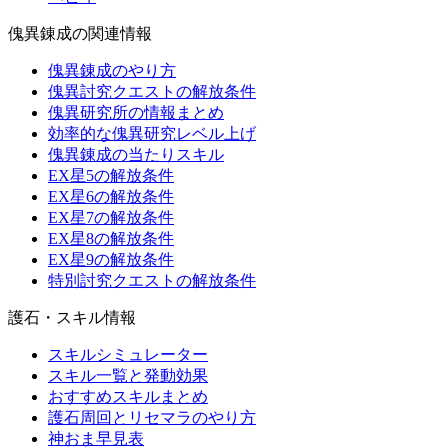
傀異錬成の関連情報
傀異錬成のやり方
傀異討究クエストの解放条件
傀異研究所の情報まとめ
効率的な傀異研究レベル上げ
傀異錬成の当たりスキル
EX星5の解放条件
EX星6の解放条件
EX星7の解放条件
EX星8の解放条件
EX星9の解放条件
特別討究クエストの解放条件
護石・スキル情報
スキルシミュレーター
スキル一覧と発動効果
おすすめスキルまとめ
護石周回とリセマラのやり方
神おま早見表