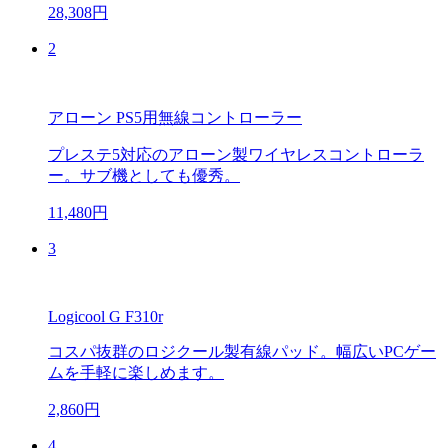
28,308円
2
アローン PS5用無線コントローラー
プレステ5対応のアローン製ワイヤレスコントローラ
ー。サブ機としても優秀。
11,480円
3
Logicool G F310r
コスパ抜群のロジクール製有線パッド。幅広いPCゲー
ムを手軽に楽しめます。
2,860円
4