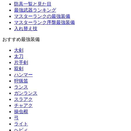
防具一覧と見た目
最強武器ランキング
マスターランクの最強装備
マスターランク序盤最強装備
入れ替え技
おすすめ最強装備
大剣
太刀
片手剣
双剣
ハンマー
狩猟笛
ランス
ガンランス
スラアク
チャアク
操虫棍
弓
ライト
ヘビィ