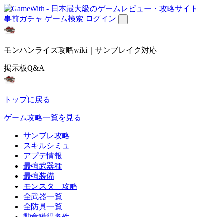
事前ガチャ
ゲーム検索
ログイン
モンハンライズ攻略wiki｜サンブレイク対応
掲示板Q&A
トップに戻る
ゲーム攻略一覧を見る
サンブレ攻略
スキルシミュ
アプデ情報
最強武器種
最強装備
モンスター攻略
全武器一覧
全防具一覧
勲章獲得条件