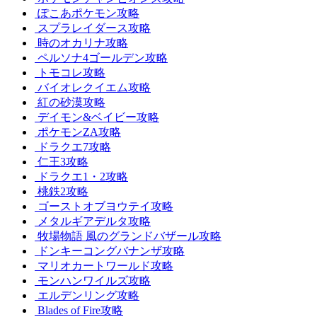
ぽこあポケモン攻略
スプラレイダース攻略
時のオカリナ攻略
ペルソナ4ゴールデン攻略
トモコレ攻略
バイオレクイエム攻略
紅の砂漠攻略
デイモン&ベイビー攻略
ポケモンZA攻略
ドラクエ7攻略
仁王3攻略
ドラクエ1・2攻略
桃鉄2攻略
ゴーストオブヨウテイ攻略
メタルギアデルタ攻略
牧場物語 風のグランドバザール攻略
ドンキーコングバナンザ攻略
マリオカートワールド攻略
モンハンワイルズ攻略
エルデンリング攻略
Blades of Fire攻略