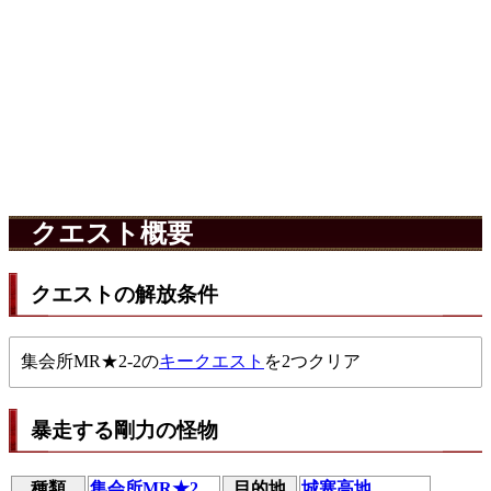
クエスト概要
クエストの解放条件
集会所MR★2-2の
キークエスト
を2つクリア
暴走する剛力の怪物
種類
集会所MR★2
目的地
城塞高地