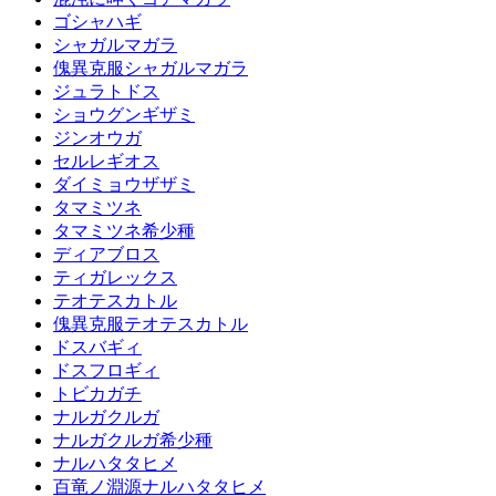
ゴシャハギ
シャガルマガラ
傀異克服シャガルマガラ
ジュラトドス
ショウグンギザミ
ジンオウガ
セルレギオス
ダイミョウザザミ
タマミツネ
タマミツネ希少種
ディアブロス
ティガレックス
テオテスカトル
傀異克服テオテスカトル
ドスバギィ
ドスフロギィ
トビカガチ
ナルガクルガ
ナルガクルガ希少種
ナルハタタヒメ
百竜ノ淵源ナルハタタヒメ