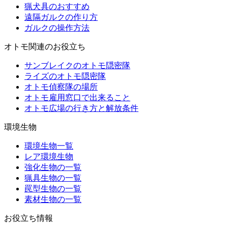
猟犬具のおすすめ
遠隔ガルクの作り方
ガルクの操作方法
オトモ関連のお役立ち
サンブレイクのオトモ隠密隊
ライズのオトモ隠密隊
オトモ偵察隊の場所
オトモ雇用窓口で出来ること
オトモ広場の行き方と解放条件
環境生物
環境生物一覧
レア環境生物
強化生物の一覧
猟具生物の一覧
罠型生物の一覧
素材生物の一覧
お役立ち情報