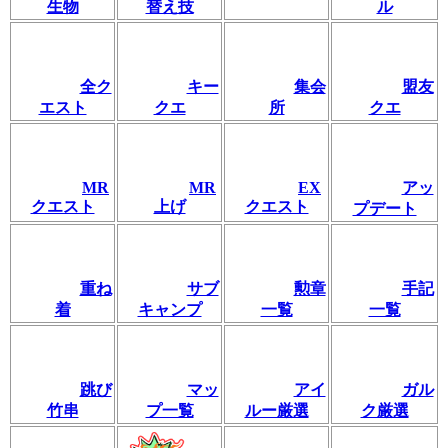
生物
替え技
ル
全ク
キー
集会
盟友
エスト
クエ
所
クエ
MR
MR
EX
アッ
クエスト
上げ
クエスト
プデート
重ね
サブ
勲章
手記
着
キャンプ
一覧
一覧
跳び
マッ
アイ
ガル
竹串
プ一覧
ルー厳選
ク厳選