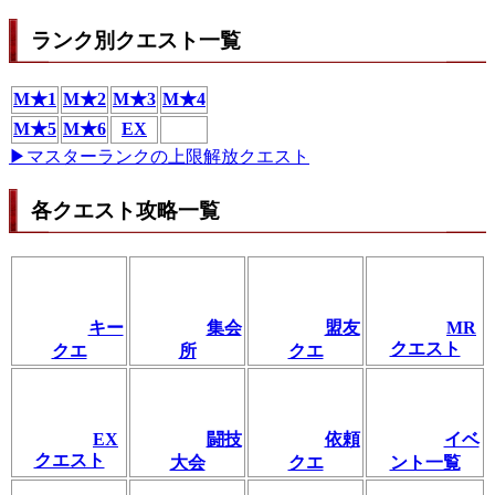
ランク別クエスト一覧
M★1
M★2
M★3
M★4
M★5
M★6
EX
▶マスターランクの上限解放クエスト
各クエスト攻略一覧
キー
集会
盟友
MR
クエスト
クエ
所
クエ
EX
闘技
依頼
イベ
クエスト
大会
クエ
ント一覧