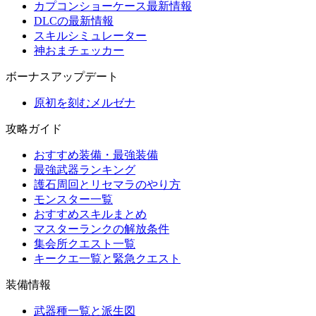
カプコンショーケース最新情報
DLCの最新情報
スキルシミュレーター
神おまチェッカー
ボーナスアップデート
原初を刻むメルゼナ
攻略ガイド
おすすめ装備・最強装備
最強武器ランキング
護石周回とリセマラのやり方
モンスター一覧
おすすめスキルまとめ
マスターランクの解放条件
集会所クエスト一覧
キークエ一覧と緊急クエスト
装備情報
武器種一覧と派生図