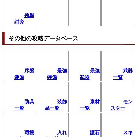
傀異
討究
その他の攻略データベース
序盤
最強
最強
武器
装備
装備
武器
一覧
防具
装飾
素材
モン
一覧
品一覧
一覧
スター
環境
入れ
護石
スキ