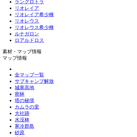
ラングロトラ
リオレイア
リオレイア希少種
リオレウス
リオレウス希少種
ルナガロン
ロアルドロス
素材・マップ情報
マップ情報
全マップ一覧
サブキャンプ解放
城塞高地
密林
塔の秘境
カムラの里
大社跡
水没林
寒冷群島
砂原