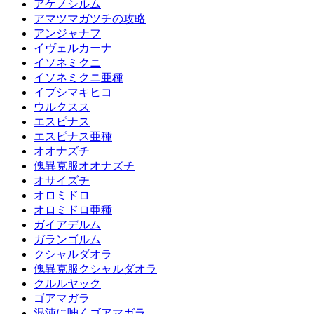
アケノシルム
アマツマガツチの攻略
アンジャナフ
イヴェルカーナ
イソネミクニ
イソネミクニ亜種
イブシマキヒコ
ウルクスス
エスピナス
エスピナス亜種
オオナズチ
傀異克服オオナズチ
オサイズチ
オロミドロ
オロミドロ亜種
ガイアデルム
ガランゴルム
クシャルダオラ
傀異克服クシャルダオラ
クルルヤック
ゴアマガラ
混沌に呻くゴアマガラ