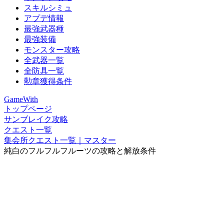
スキルシミュ
アプデ情報
最強武器種
最強装備
モンスター攻略
全武器一覧
全防具一覧
勲章獲得条件
GameWith
トップページ
サンブレイク攻略
クエスト一覧
集会所クエスト一覧｜マスター
純白のフルフルフルーツの攻略と解放条件