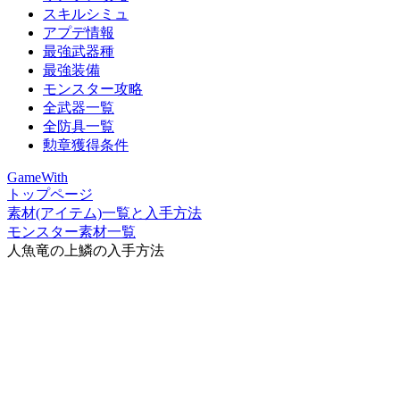
スキルシミュ
アプデ情報
最強武器種
最強装備
モンスター攻略
全武器一覧
全防具一覧
勲章獲得条件
GameWith
トップページ
素材(アイテム)一覧と入手方法
モンスター素材一覧
人魚竜の上鱗の入手方法