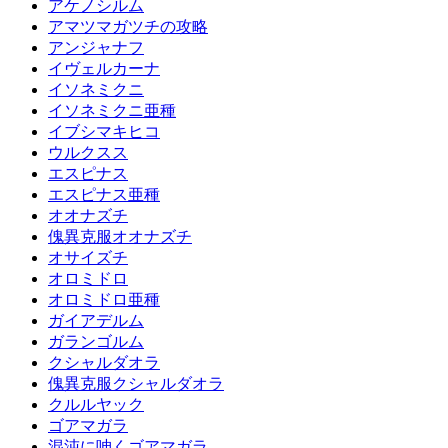
アケノシルム
アマツマガツチの攻略
アンジャナフ
イヴェルカーナ
イソネミクニ
イソネミクニ亜種
イブシマキヒコ
ウルクスス
エスピナス
エスピナス亜種
オオナズチ
傀異克服オオナズチ
オサイズチ
オロミドロ
オロミドロ亜種
ガイアデルム
ガランゴルム
クシャルダオラ
傀異克服クシャルダオラ
クルルヤック
ゴアマガラ
混沌に呻くゴアマガラ