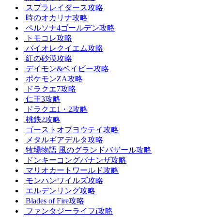
スプラレイダース攻略
時のオカリナ攻略
ペルソナ4ゴールデン攻略
トモコレ攻略
バイオレクイエム攻略
紅の砂漠攻略
デイモン&ベイビー攻略
ポケモンZA攻略
ドラクエ7攻略
仁王3攻略
ドラクエ1・2攻略
桃鉄2攻略
ゴーストオブヨウテイ攻略
メタルギアデルタ攻略
牧場物語 風のグランドバザール攻略
ドンキーコングバナンザ攻略
マリオカートワールド攻略
モンハンワイルズ攻略
エルデンリング攻略
Blades of Fire攻略
ファンタジーライフi攻略