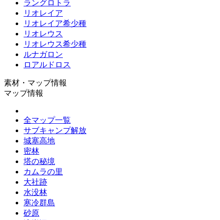
ラングロトラ
リオレイア
リオレイア希少種
リオレウス
リオレウス希少種
ルナガロン
ロアルドロス
素材・マップ情報
マップ情報
全マップ一覧
サブキャンプ解放
城塞高地
密林
塔の秘境
カムラの里
大社跡
水没林
寒冷群島
砂原