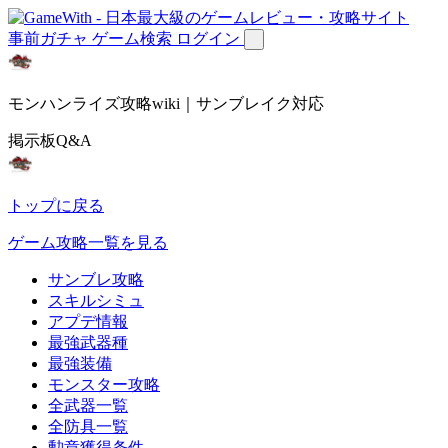
事前ガチャ
ゲーム検索
ログイン
モンハンライズ攻略wiki｜サンブレイク対応
掲示板Q&A
トップに戻る
ゲーム攻略一覧を見る
サンブレ攻略
スキルシミュ
アプデ情報
最強武器種
最強装備
モンスター攻略
全武器一覧
全防具一覧
勲章獲得条件