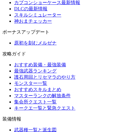
カプコンショーケース最新情報
DLCの最新情報
スキルシミュレーター
神おまチェッカー
ボーナスアップデート
原初を刻むメルゼナ
攻略ガイド
おすすめ装備・最強装備
最強武器ランキング
護石周回とリセマラのやり方
モンスター一覧
おすすめスキルまとめ
マスターランクの解放条件
集会所クエスト一覧
キークエ一覧と緊急クエスト
装備情報
武器種一覧と派生図