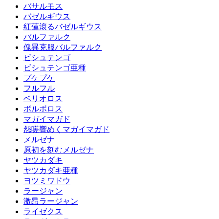
バサルモス
バゼルギウス
紅蓮滾るバゼルギウス
バルファルク
傀異克服バルファルク
ビシュテンゴ
ビシュテンゴ亜種
プケプケ
フルフル
ベリオロス
ボルボロス
マガイマガド
怨嗟響めくマガイマガド
メルゼナ
原初を刻むメルゼナ
ヤツカダキ
ヤツカダキ亜種
ヨツミワドウ
ラージャン
激昂ラージャン
ライゼクス