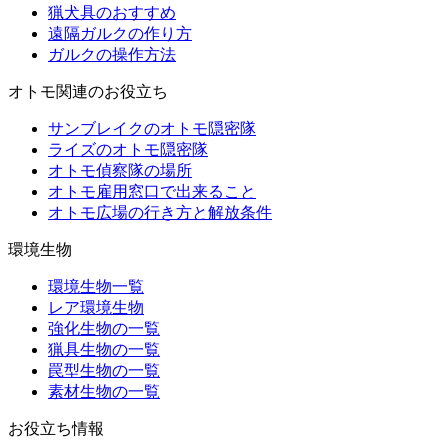
猟犬具のおすすめ
遠隔ガルクの作り方
ガルクの操作方法
オトモ関連のお役立ち
サンブレイクのオトモ隠密隊
ライズのオトモ隠密隊
オトモ偵察隊の場所
オトモ雇用窓口で出来ること
オトモ広場の行き方と解放条件
環境生物
環境生物一覧
レア環境生物
強化生物の一覧
猟具生物の一覧
罠型生物の一覧
素材生物の一覧
お役立ち情報