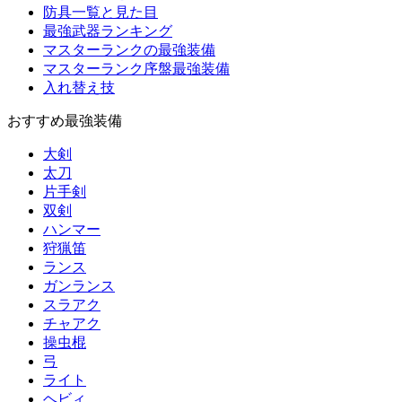
防具一覧と見た目
最強武器ランキング
マスターランクの最強装備
マスターランク序盤最強装備
入れ替え技
おすすめ最強装備
大剣
太刀
片手剣
双剣
ハンマー
狩猟笛
ランス
ガンランス
スラアク
チャアク
操虫棍
弓
ライト
ヘビィ