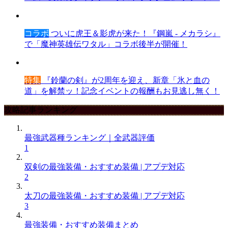
コラボ
ついに虎王＆影虎が来た！『鋼嵐 - メカラシ』
で「魔神英雄伝ワタル」コラボ後半が開催！
特集
『鈴蘭の剣』が2周年を迎え、新章「氷と血の
道」を解禁ッ！記念イベントの報酬もお見逃し無く！
攻略記事ランキング
最強武器種ランキング｜全武器評価
1
双剣の最強装備・おすすめ装備 | アプデ対応
2
太刀の最強装備・おすすめ装備 | アプデ対応
3
最強装備・おすすめ装備まとめ