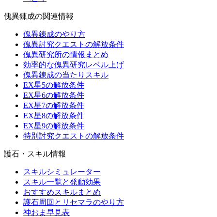
傀異錬成の関連情報
傀異錬成のやり方
傀異討究クエストの解放条件
傀異研究所の情報まとめ
効率的な傀異研究レベル上げ
傀異錬成の当たりスキル
EX星5の解放条件
EX星6の解放条件
EX星7の解放条件
EX星8の解放条件
EX星9の解放条件
特別討究クエストの解放条件
護石・スキル情報
スキルシミュレーター
スキル一覧と発動効果
おすすめスキルまとめ
護石周回とリセマラのやり方
神おま早見表