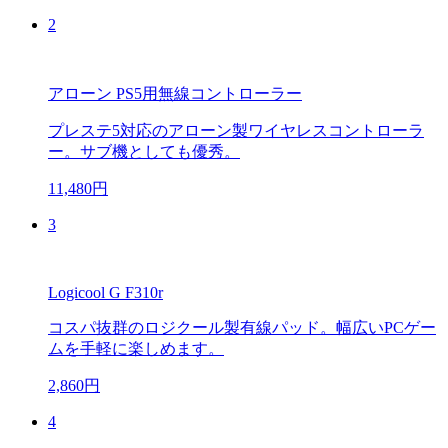
2
アローン PS5用無線コントローラー
プレステ5対応のアローン製ワイヤレスコントローラ
ー。サブ機としても優秀。
11,480円
3
Logicool G F310r
コスパ抜群のロジクール製有線パッド。幅広いPCゲー
ムを手軽に楽しめます。
2,860円
4