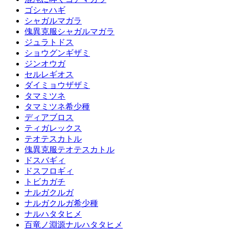
ゴシャハギ
シャガルマガラ
傀異克服シャガルマガラ
ジュラトドス
ショウグンギザミ
ジンオウガ
セルレギオス
ダイミョウザザミ
タマミツネ
タマミツネ希少種
ディアブロス
ティガレックス
テオテスカトル
傀異克服テオテスカトル
ドスバギィ
ドスフロギィ
トビカガチ
ナルガクルガ
ナルガクルガ希少種
ナルハタタヒメ
百竜ノ淵源ナルハタタヒメ