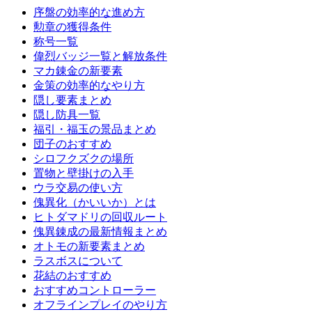
序盤の効率的な進め方
勲章の獲得条件
称号一覧
偉烈バッジ一覧と解放条件
マカ錬金の新要素
金策の効率的なやり方
隠し要素まとめ
隠し防具一覧
福引・福玉の景品まとめ
団子のおすすめ
シロフクズクの場所
置物と壁掛けの入手
ウラ交易の使い方
傀異化（かいいか）とは
ヒトダマドリの回収ルート
傀異錬成の最新情報まとめ
オトモの新要素まとめ
ラスボスについて
花結のおすすめ
おすすめコントローラー
オフラインプレイのやり方