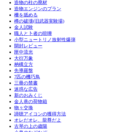
造物の柱の廃材
造物エンジンのプラン
柵を舐める
樽の破壊(旧武器実験場)
金人試験
職人と卜者の喧嘩
小型ニュートリノ放射性爆弾
開封レビュー
匣中流光
大衍万象
枘構立方
先導羅盤
7匹の機巧鳥
三冊の禁書
迷惑な広告
新のおみくじ
金人巷の荷物箱
物々交換
諦聴アイコンの獲得方法
オレだオレ、龍尊だよ
古琴の上の歳陽