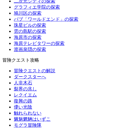
二次元シティの探索
グラフィエ学院の探索
鳩川区の探索
パブ「ワールドエンド」の探索
珠星ビルの探索
雲の島駅の探索
海原市の探索
海原テレビタワーの探索
渡画泉隠の探索
冒険クエスト攻略
冒険クエストの解説
ダークスターへ
人非木石
裂界の兆し
レクイエム
復興の路
儚い光陰
触れられない
魑魅魍魎はいずこ
モグラ冒険隊