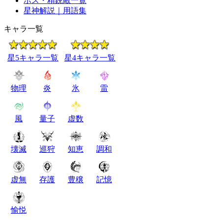
ボス・精鋭敵一覧
星神解説｜用語集
キャラ一覧
星5キャラ一覧
星4キャラ一覧
物理
炎
氷
雷
風
量子
虚数
壊滅
巡狩
知恵
調和
虚無
存護
豊穣
記憶
愉悦