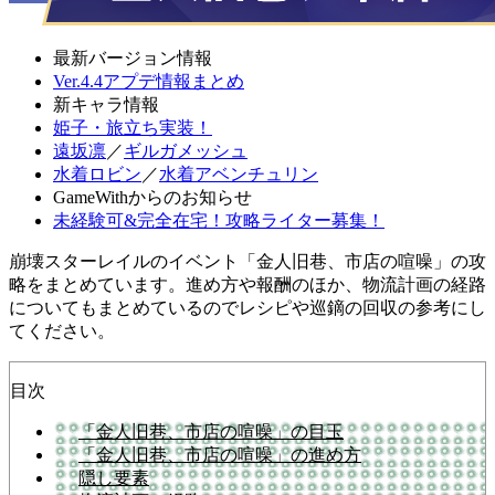
最新バージョン情報
Ver.4.4アプデ情報まとめ
新キャラ情報
姫子・旅立ち実装！
遠坂凛
／
ギルガメッシュ
水着ロビン
／
水着アベンチュリン
GameWithからのお知らせ
未経験可&完全在宅！攻略ライター募集！
崩壊スターレイルのイベント「金人旧巷、市店の喧噪」の攻
略をまとめています。進め方や報酬のほか、物流計画の経路
についてもまとめているのでレシピや巡鏑の回収の参考にし
てください。
目次
「金人旧巷、市店の喧噪」の目玉
「金人旧巷、市店の喧噪」の進め方
隠し要素