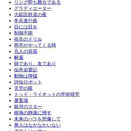
リング即ち舞台である
グラディエーター
大鉱区鉄道の夜
冬兵進行曲
目には目を
制御不能
祖先のドリル
商売がやってくる時
凡人の容器
解雇
師であり、友であり
仙舟追愛記
動物は獰猛
詩仙ロボット
天空の眼
トッド・ライオットの学術研究
屠畜場
銀河のスター
樹海の静謐に帰す
未来のバラを想像して
善人はなかなかいない