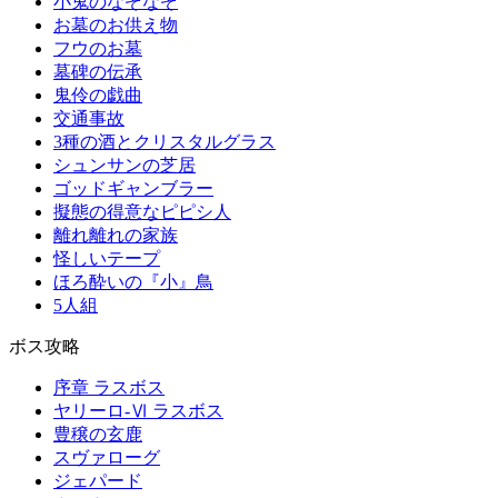
小鬼のなぞなぞ
お墓のお供え物
フウのお墓
墓碑の伝承
鬼伶の戯曲
交通事故
3種の酒とクリスタルグラス
シュンサンの芝居
ゴッドギャンブラー
擬態の得意なピピシ人
離れ離れの家族
怪しいテープ
ほろ酔いの『小』鳥
5人組
ボス攻略
序章 ラスボス
ヤリーロ-Ⅵ ラスボス
豊穣の玄鹿
スヴァローグ
ジェパード