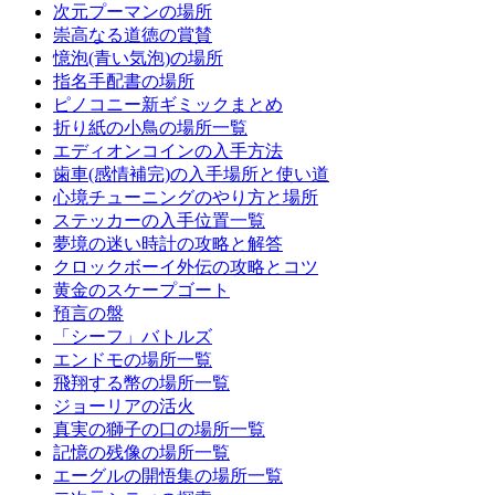
次元プーマンの場所
崇高なる道徳の賞賛
憶泡(青い気泡)の場所
指名手配書の場所
ピノコニー新ギミックまとめ
折り紙の小鳥の場所一覧
エディオンコインの入手方法
歯車(感情補完)の入手場所と使い道
心境チューニングのやり方と場所
ステッカーの入手位置一覧
夢境の迷い時計の攻略と解答
クロックボーイ外伝の攻略とコツ
黄金のスケープゴート
預言の盤
「シーフ」バトルズ
エンドモの場所一覧
飛翔する幣の場所一覧
ジョーリアの活火
真実の獅子の口の場所一覧
記憶の残像の場所一覧
エーグルの開悟集の場所一覧