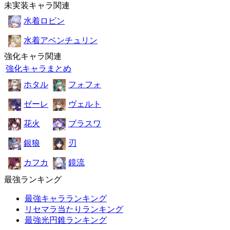
未実装キャラ関連
水着ロビン
水着アベンチュリン
強化キャラ関連
強化キャラまとめ
ホタル
フォフォ
ゼーレ
ヴェルト
花火
ブラスワ
銀狼
刃
カフカ
鏡流
最強ランキング
最強キャラランキング
リセマラ当たりランキング
最強光円錐ランキング