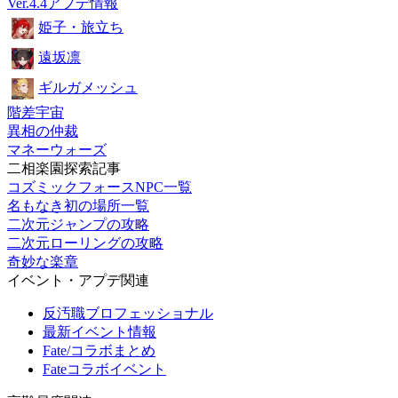
Ver.4.4アプデ情報
姫子・旅立ち
遠坂凛
ギルガメッシュ
階差宇宙
異相の仲裁
マネーウォーズ
二相楽園探索記事
コズミックフォースNPC一覧
名もなき初の場所一覧
二次元ジャンプの攻略
二次元ローリングの攻略
奇妙な楽章
イベント・アプデ関連
反汚職ブロフェッショナル
最新イベント情報
Fate/コラボまとめ
Fateコラボイベント