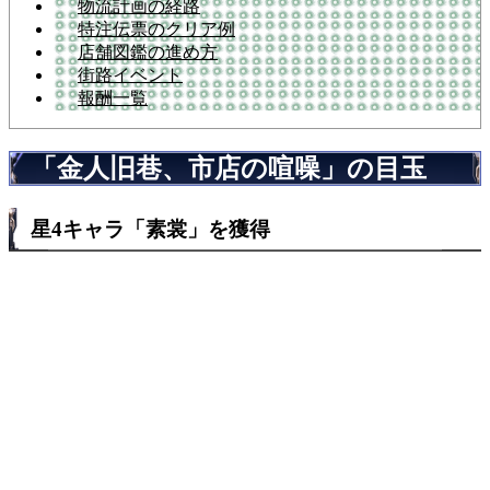
物流計画の経路
特注伝票のクリア例
店舗図鑑の進め方
街路イベント
報酬一覧
「金人旧巷、市店の喧噪」の目玉
星4キャラ「素裳」を獲得