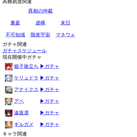
高難易度関連
異相の仲裁
裏庭
虚構
末日
不可知域
階差宇宙
マネウォ
ガチャ関連
ガチャスケジュール
現在開催中ガチャ
姫子旅立ち
▶ガチャ
ケリュドラ
▶ガチャ
アナイクス
▶ガチャ
アベ
▶ガチャ
遠坂凛
▶ガチャ
ギルガメ
▶ガチャ
キャラ関連