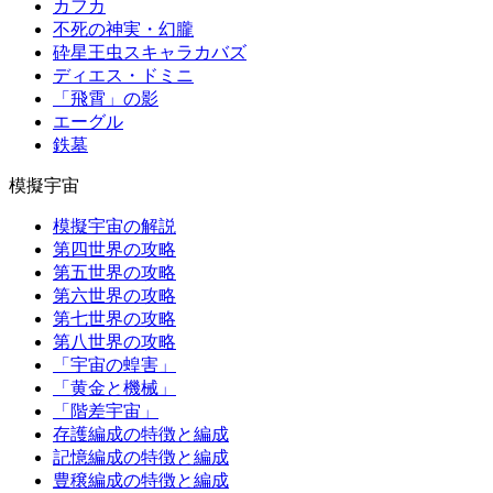
カフカ
不死の神実・幻朧
砕星王虫スキャラカバズ
ディエス・ドミニ
「飛霄」の影
エーグル
鉄墓
模擬宇宙
模擬宇宙の解説
第四世界の攻略
第五世界の攻略
第六世界の攻略
第七世界の攻略
第八世界の攻略
「宇宙の蝗害」
「黄金と機械」
「階差宇宙」
存護編成の特徴と編成
記憶編成の特徴と編成
豊穣編成の特徴と編成