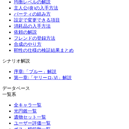
均衡レベルの解説
主人公(炎)の入手方法
パーティの組み方
設定で変更できる項目
消耗品の入手方法
依頼の解説
フレンドの登録方法
合成のやり方
靭性の仕様の検証結果まとめ
シナリオ解説
序章:「ブルー」解説
第一章:「ヤリーロ-Ⅵ」解説
データベース
一覧系
全キャラ一覧
光円錐一覧
遺物セット一覧
ユーザー評価一覧