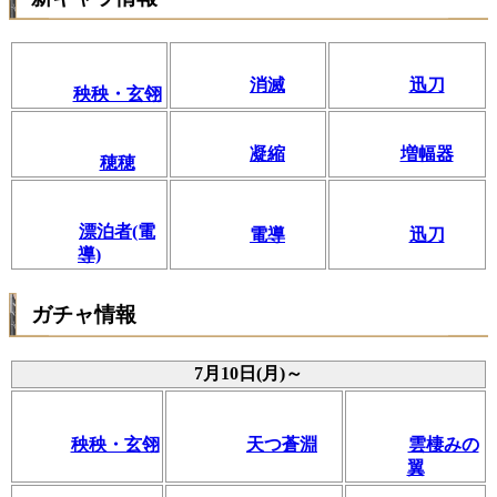
消滅
迅刀
秧秧・玄翎
凝縮
増幅器
穂穂
漂泊者(電
電導
迅刀
導)
ガチャ情報
7月10日(月)～
秧秧・玄翎
天つ蒼淵
雲棲みの
翼