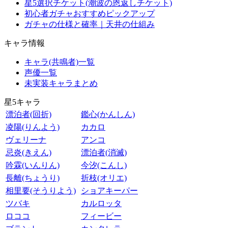
星5選択チケット(潮波の恩返しチケット)
初心者ガチャおすすめピックアップ
ガチャの仕様と確率｜天井の仕組み
キャラ情報
キャラ(共鳴者)一覧
声優一覧
未実装キャラまとめ
星5キャラ
漂泊者(回折)
鑑心(かんしん)
凌陽(りんよう)
カカロ
ヴェリーナ
アンコ
忌炎(きえん)
漂泊者(消滅)
吟霖(いんりん)
今汐(こんし)
長離(ちょうり)
折枝(オリエ)
相里要(そうりよう)
ショアキーパー
ツバキ
カルロッタ
ロココ
フィービー