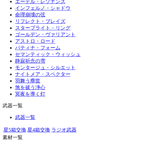
エーテル・レゾナンス
インフェルノ・シャドウ
命理崩壊の弦
リフレクト・ブレイズ
スターブライト・リング
ゴールデン・ヴァリアント
アストロ・ロード
パティナ・フォーム
セマンティック・ウィッシュ
静寂祈念の雪
モンタージュ・シルエット
ナイトメア・スペクター
羽舞う塵世
煞を祓う浄心
冥夜を導く灯
武器一覧
武器一覧
星5箱交換
星4箱交換
ラジオ武器
素材一覧