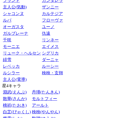
ブラント
カンタレラ
主人公(気動)
ザンニー
シャコンヌ
カルテジア
ルパ
フローヴァ
オーガスタ
ユーノ
ガルブレーナ
仇遠
千咲
リンネー
モーニエ
エイメス
リューク・ヘルセン
シグリカ
緋雪
ダーニャ
レベッカ
ルーシー
ルシラー
秧秧・玄翎
主人公(電導)
星4キャラ
淵武(えんぶ)
丹瑾(たんきん)
散華(さんか)
モルトフィー
桃祈(たおき)
アールト
白芷(びゃくし)
秧秧(やんやん)