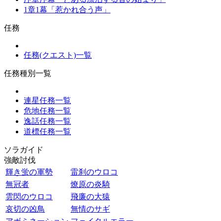
1章1幕「惹かれ合う声」
任務
任務(クエスト)一覧
任務種別一覧
連星任務一覧
危地任務一覧
逸話任務一覧
道標任務一覧
ソラガイド
強敵討伐
輝き蛍の軍勢
雷刹のウロコ
無冠者
燎原の炎騎
雲閃のウロコ
飛廉の大猿
哀切の凶鳥
無情のサギ