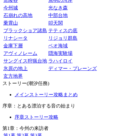
雲陵谷
無明の湾岸
今州城
光なき森
石崩れの高地
中部台地
乗霄山
叩天関
ブラックショア諸島
テティスの底
リナシータ
リジョリ群島
金庫下層
ベオ海域
アヴィノレーム
隠海実験場
サングイス狩猟台地
ラハイロイ
氷原の地上
ディマー・プレーンズ
玄方地界
ストーリー(潮汐任務)
メインストーリー攻略まとめ
序章：とある漂泊する音の始まり
序章ストーリー攻略
第1章：今州の来訪者
第1幕
第2幕
第3幕