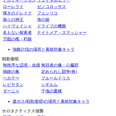
アボミネーション
フェイタルエラー
ローレライ
ゼノコロッサス
嘆きのドレイク
フェンリコ
偽りの神王
海の娘
ハイヴェイシャ
ドライブの機骸
名もない探索者
ナイトメア・スマッシャー
万囮の檻・朽躯
強敵討伐の場所と素材対象キャラ
戦歌復唱
無秩序な辺境・余燼
無冠者の像・心臓部
鳴鐘の亀
定められし闘争(角)
ヘカテー
フルールドリス
レビヤタン
シギルム
ダーニャ
千傀の重楼
週ボス(戦歌復唱)の場所と素材対象キャラ
ホロタクティクス強襲