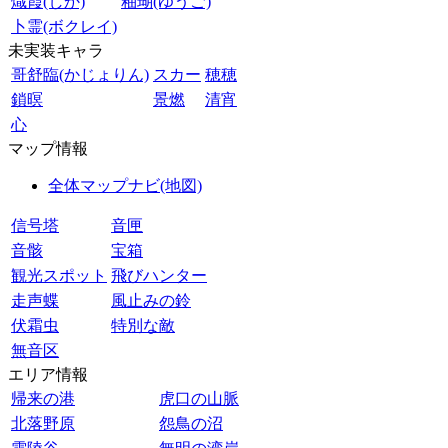
熾霞(しか)
釉瑚(ゆうご)
卜霊(ボクレイ)
未実装キャラ
哥舒臨(かじょりん)
スカー
穂穂
鎖暝
景燃
清宵
心
マップ情報
全体マップナビ(地図)
信号塔
音匣
音骸
宝箱
観光スポット
飛びハンター
走声蝶
風止みの鈴
伏霜虫
特別な敵
無音区
エリア情報
帰来の港
虎口の山脈
北落野原
怨鳥の沼