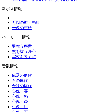
新ボス情報
万囮の檻・朽躯
千傀の重楼
ハーモニー情報
羽舞う塵世
煞を祓う浄心
冥夜を導く灯
音骸情報
磁器の庭候
石の庭候
金鉄の庭候
心傀・喜
心傀・怒
心傀・憂
心傀・思