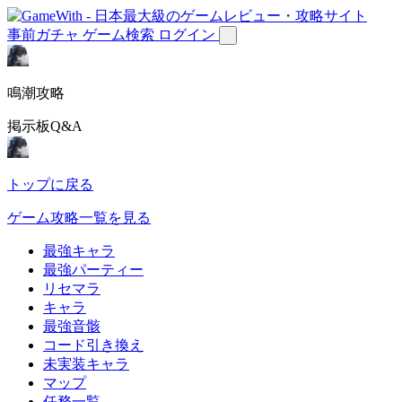
事前ガチャ
ゲーム検索
ログイン
鳴潮攻略
掲示板Q&A
トップに戻る
ゲーム攻略一覧を見る
最強キャラ
最強パーティー
リセマラ
キャラ
最強音骸
コード引き換え
未実装キャラ
マップ
任務一覧