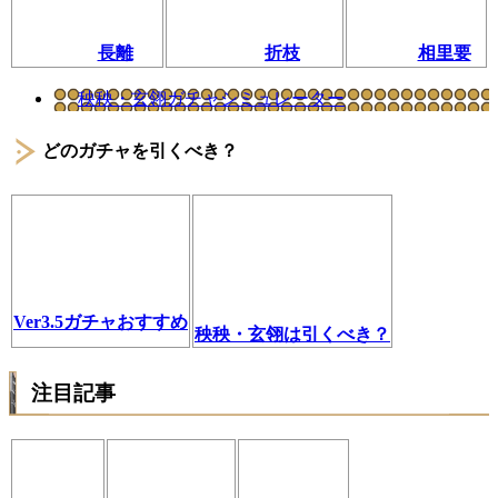
長離
折枝
相里要
秧秧・玄翎ガチャシミュレーター
どのガチャを引くべき？
Ver3.5ガチャおすすめ
秧秧・玄翎は引くべき？
注目記事