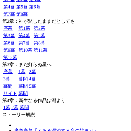
第4幕
第5幕
第6幕
第7幕
第8幕
第2章：神が黙したままだとしても
序幕
第1幕
第2幕
第3幕
第4幕
第5幕
第6幕
第7幕
第8幕
第9幕
第10幕
第11幕
第12幕
第3章：まだ灯らぬ星へ
序幕
1幕
2幕
3幕
幕間
4幕
幕間
幕間
5幕
サイド
幕間
第4章：新生なる作品は淵より
1幕
2幕
幕間
ストーリー解説
序章序幕「とある漂泊する音の始まり」