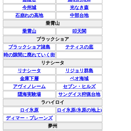
今州城
光なき森
石崩れの高地
中部台地
乗霄山
乗霄山
叩天関
ブラックショア
ブラックショア諸島
テティスの底
時の隙間に廃れていく街
リナシータ
リナシータ
リジョリ群島
金庫下層
ベオ海域
アヴィノレーム
セブン・ヒルズ
隠海実験場
サングイス狩猟台地
ラハイロイ
ロイ氷原
ロイ氷原(氷原の地上)
ディマー・プレーンズ
夢州