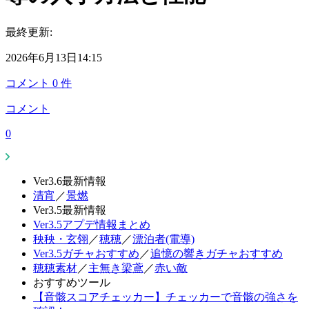
最終更新:
2026年6月13日14:15
コメント
0
件
コメント
0
Ver3.6最新情報
清宵
／
景燃
Ver3.5最新情報
Ver3.5アプデ情報まとめ
秧秧・玄翎
／
穂穂
／
漂泊者(電導)
Ver3.5ガチャおすすめ
／
追憶の響きガチャおすすめ
穂穂素材
／
主無き梁鳶
／
赤い敵
おすすめツール
【音骸スコアチェッカー】チェッカーで音骸の強さを