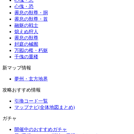
心傀・悲
心傀・恐
霽息の獣尊・胴
霽息の獣尊・首
融躯の戦士
熄えぬ狩人
霽息の獣尊
封庭の械囿
万囮の檻・朽躯
千傀の重楼
新マップ情報
夢州・玄方地界
攻略おすすめ情報
引換コード一覧
マップナビ(全体地図まとめ)
ガチャ
開催中のおすすめガチャ