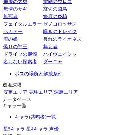
飛廉の大猿
雷刹のウロコ
無情のサギ
哀切の凶鳥
無冠者
燎原の炎騎
フェイタルエラー
ゼノコロッサス
ヘカテー
嘆きのドレイク
海の娘
誉れのライオネス
偽りの神王
無妄者
ドライブの機骸
ハイヴェイシャ
名もない探索者
ダーニャ
ボスの場所と解放条件
逆境深塔
安定エリア
実験エリア
深層エリア
データベース
キャラ一覧
キャラ(共鳴者)一覧
星5キャラ
星4キャラ
声優