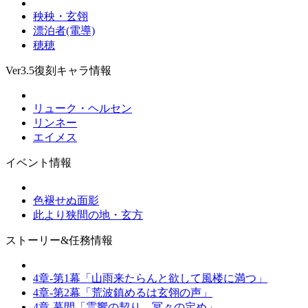
秧秧・玄翎
漂泊者(電導)
穂穂
Ver3.5復刻キャラ情報
リューク・ヘルセン
リンネー
エイメス
イベント情報
色褪せぬ面影
此より狭間の地・玄方
ストーリー&任務情報
4章-第1幕「山雨来たらんと欲して風楼に満つ」
4章-第2幕「荒波鎮めるは玄翎の声」
4章-幕間「霊響の契り、冥々の定め」