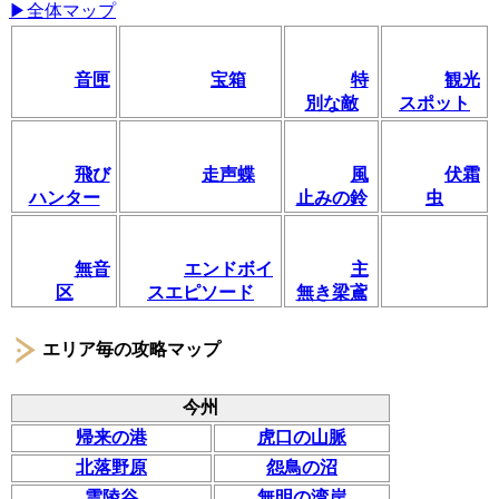
▶全体マップ
音匣
宝箱
特
観光
別な敵
スポット
飛び
走声蝶
風
伏霜
ハンター
止みの鈴
虫
無音
エンドボイ
主
区
スエピソード
無き梁鳶
エリア毎の攻略マップ
今州
帰来の港
虎口の山脈
北落野原
怨鳥の沼
雲陵谷
無明の湾岸