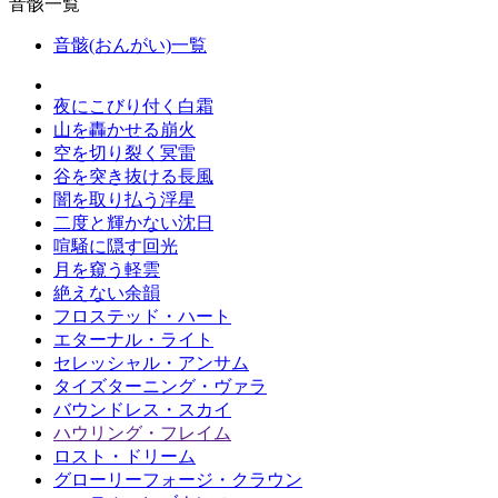
音骸一覧
音骸(おんがい)一覧
夜にこびり付く白霜
山を轟かせる崩火
空を切り裂く冥雷
谷を突き抜ける長風
闇を取り払う浮星
二度と輝かない沈日
喧騒に隠す回光
月を窺う軽雲
絶えない余韻
フロステッド・ハート
エターナル・ライト
セレッシャル・アンサム
タイズターニング・ヴァラ
バウンドレス・スカイ
ハウリング・フレイム
ロスト・ドリーム
グローリーフォージ・クラウン