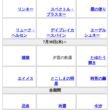
リンネー
スペクトル・
霜の便り
ブラスター
リューク・
デイブレイカ
エーデル
ヘルセン
ースパイン
シュネー
7月30日(木)～
穂穂
夕霞の飲露
たゆたう
輝き
エイメス
とこしえの明
時苔の繭
星
全期間
忌炎
吟霖
今汐