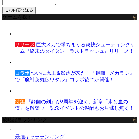
ゲームを探す
リリース
巨大メカで撃ちまくる爽快シューティングゲ
ーム『終末のタイタン：ラストラッシュ』リリース！
コラボ
ついに虎王＆影虎が来た！『鋼嵐 - メカラシ』
で「魔神英雄伝ワタル」コラボ後半が開催！
特集
『鈴蘭の剣』が2周年を迎え、新章「氷と血の
道」を解禁ッ！記念イベントの報酬もお見逃し無く！
攻略記事ランキング
最強キャラランキング