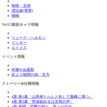
秧秧・玄翎
漂泊者(電導)
穂穂
Ver3.5復刻キャラ情報
リューク・ヘルセン
リンネー
エイメス
イベント情報
色褪せぬ面影
此より狭間の地・玄方
ストーリー&任務情報
4章-第1幕「山雨来たらんと欲して風楼に満つ」
4章-第2幕「荒波鎮めるは玄翎の声」
4章-幕間「霊響の契り、冥々の定め」