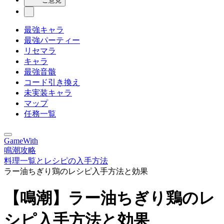
ご意見
最強キャラ
最強パーティー
リセマラ
キャラ
最強音骸
コード引き換え
未実装キャラ
マップ
任務一覧
GameWith
鳴潮攻略
料理一覧とレシピの入手方法
ラー油ちぎり鶏のレシピ入手方法と効果
【鳴潮】ラー油ちぎり鶏のレ
シピ入手方法と効果