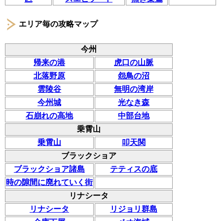
エリア毎の攻略マップ
今州
帰来の港
虎口の山脈
北落野原
怨鳥の沼
雲陵谷
無明の湾岸
今州城
光なき森
石崩れの高地
中部台地
乗霄山
乗霄山
叩天関
ブラックショア
ブラックショア諸島
テティスの底
時の隙間に廃れていく街
リナシータ
リナシータ
リジョリ群島