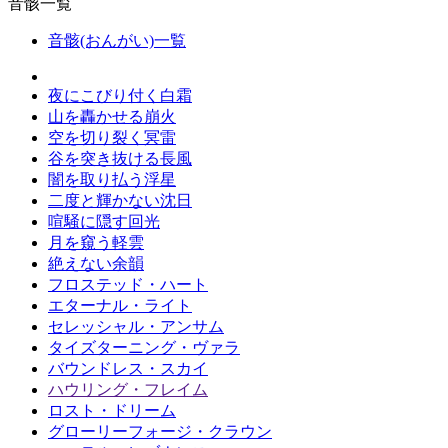
音骸一覧
音骸(おんがい)一覧
夜にこびり付く白霜
山を轟かせる崩火
空を切り裂く冥雷
谷を突き抜ける長風
闇を取り払う浮星
二度と輝かない沈日
喧騒に隠す回光
月を窺う軽雲
絶えない余韻
フロステッド・ハート
エターナル・ライト
セレッシャル・アンサム
タイズターニング・ヴァラ
バウンドレス・スカイ
ハウリング・フレイム
ロスト・ドリーム
グローリーフォージ・クラウン