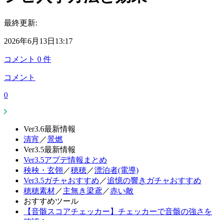
最終更新:
2026年6月13日13:17
コメント
0
件
コメント
0
Ver3.6最新情報
清宵
／
景燃
Ver3.5最新情報
Ver3.5アプデ情報まとめ
秧秧・玄翎
／
穂穂
／
漂泊者(電導)
Ver3.5ガチャおすすめ
／
追憶の響きガチャおすすめ
穂穂素材
／
主無き梁鳶
／
赤い敵
おすすめツール
【音骸スコアチェッカー】チェッカーで音骸の強さを