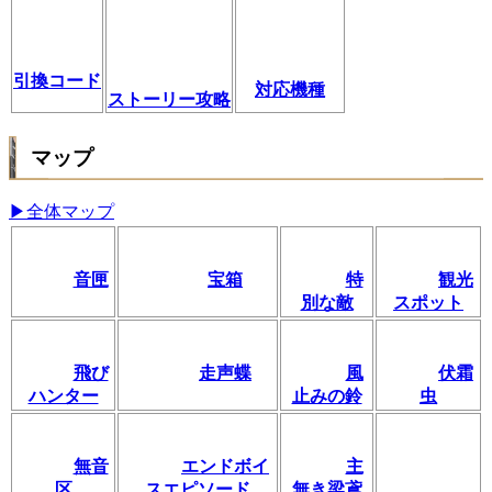
引換コード
対応機種
ストーリー攻略
マップ
▶全体マップ
音匣
宝箱
特
観光
別な敵
スポット
飛び
走声蝶
風
伏霜
ハンター
止みの鈴
虫
無音
エンドボイ
主
区
スエピソード
無き梁鳶