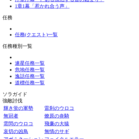
1章1幕「惹かれ合う声」
任務
任務(クエスト)一覧
任務種別一覧
連星任務一覧
危地任務一覧
逸話任務一覧
道標任務一覧
ソラガイド
強敵討伐
輝き蛍の軍勢
雷刹のウロコ
無冠者
燎原の炎騎
雲閃のウロコ
飛廉の大猿
哀切の凶鳥
無情のサギ