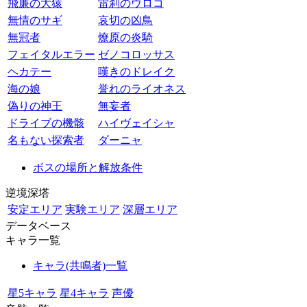
飛廉の大猿
雷刹のウロコ
無情のサギ
哀切の凶鳥
無冠者
燎原の炎騎
フェイタルエラー
ゼノコロッサス
ヘカテー
嘆きのドレイク
海の娘
誉れのライオネス
偽りの神王
無妄者
ドライブの機骸
ハイヴェイシャ
名もない探索者
ダーニャ
ボスの場所と解放条件
逆境深塔
安定エリア
実験エリア
深層エリア
データベース
キャラ一覧
キャラ(共鳴者)一覧
星5キャラ
星4キャラ
声優