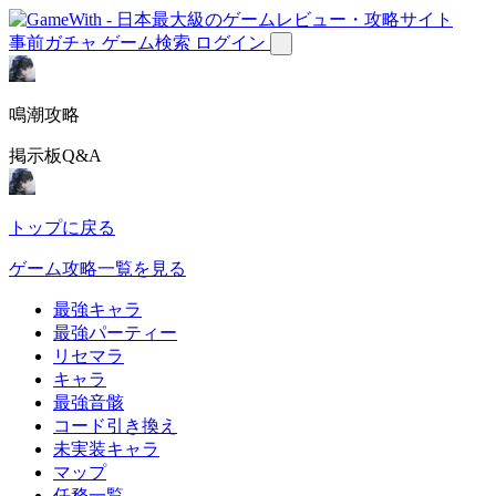
事前ガチャ
ゲーム検索
ログイン
鳴潮攻略
掲示板Q&A
トップに戻る
ゲーム攻略一覧を見る
最強キャラ
最強パーティー
リセマラ
キャラ
最強音骸
コード引き換え
未実装キャラ
マップ
任務一覧