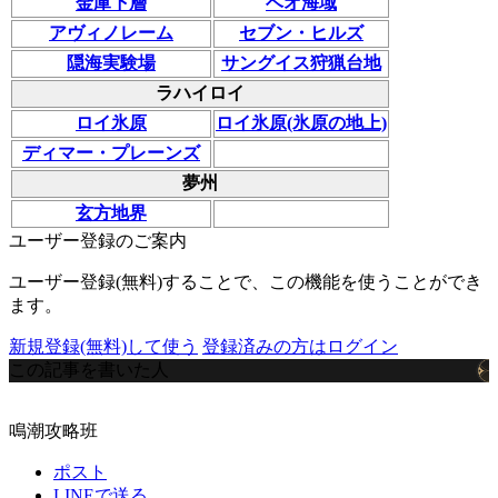
金庫下層
ベオ海域
アヴィノレーム
セブン・ヒルズ
隠海実験場
サングイス狩猟台地
ラハイロイ
ロイ氷原
ロイ氷原(氷原の地上)
ディマー・プレーンズ
夢州
玄方地界
ユーザー登録のご案内
ユーザー登録(無料)することで、この機能を使うことができ
ます。
新規登録(無料)して使う
登録済みの方はログイン
この記事を書いた人
鳴潮攻略班
ポスト
LINEで送る