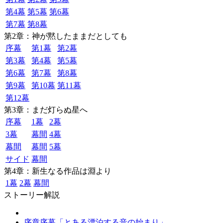
第4幕
第5幕
第6幕
第7幕
第8幕
第2章：神が黙したままだとしても
序幕
第1幕
第2幕
第3幕
第4幕
第5幕
第6幕
第7幕
第8幕
第9幕
第10幕
第11幕
第12幕
第3章：まだ灯らぬ星へ
序幕
1幕
2幕
3幕
幕間
4幕
幕間
幕間
5幕
サイド
幕間
第4章：新生なる作品は淵より
1幕
2幕
幕間
ストーリー解説
序章序幕「とある漂泊する音の始まり」