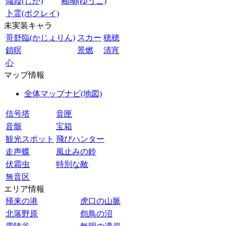
熾霞(しか)
釉瑚(ゆうご)
卜霊(ボクレイ)
未実装キャラ
哥舒臨(かじょりん)
スカー
穂穂
鎖暝
景燃
清宵
心
マップ情報
全体マップナビ(地図)
信号塔
音匣
音骸
宝箱
観光スポット
飛びハンター
走声蝶
風止みの鈴
伏霜虫
特別な敵
無音区
エリア情報
帰来の港
虎口の山脈
北落野原
怨鳥の沼