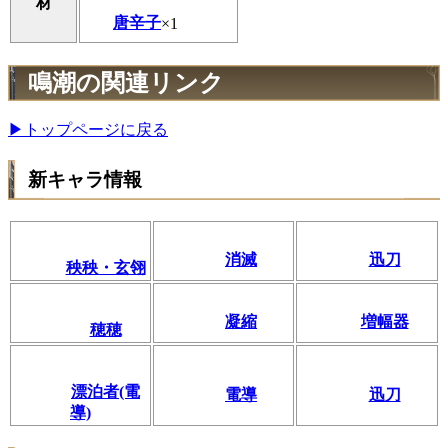
材
唐辛子
×1
鳴潮の関連リンク
▶トップページに戻る
新キャラ情報
消滅
迅刀
秧秧・玄翎
凝縮
増幅器
穂穂
漂泊者(電
電導
迅刀
導)