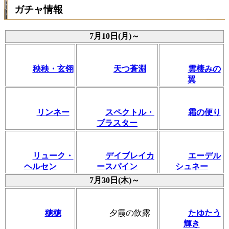
ガチャ情報
7月10日(月)～
秧秧・玄翎
天つ蒼淵
雲棲みの
翼
リンネー
スペクトル・
霜の便り
ブラスター
リューク・
デイブレイカ
エーデル
ヘルセン
ースパイン
シュネー
7月30日(木)～
穂穂
夕霞の飲露
たゆたう
輝き