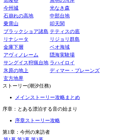
雲陵谷
無明の湾岸
今州城
光なき森
石崩れの高地
中部台地
乗霄山
叩天関
ブラックショア諸島
テティスの底
リナシータ
リジョリ群島
金庫下層
ベオ海域
アヴィノレーム
隠海実験場
サングイス狩猟台地
ラハイロイ
氷原の地上
ディマー・プレーンズ
玄方地界
ストーリー(潮汐任務)
メインストーリー攻略まとめ
序章：とある漂泊する音の始まり
序章ストーリー攻略
第1章：今州の来訪者
第1幕
第2幕
第3幕