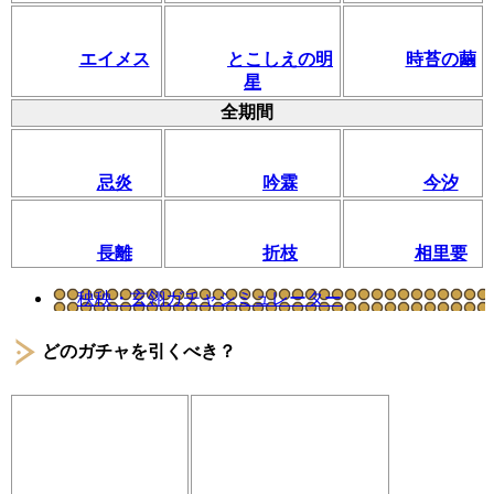
エイメス
とこしえの明
時苔の繭
星
全期間
忌炎
吟霖
今汐
長離
折枝
相里要
秧秧・玄翎ガチャシミュレーター
どのガチャを引くべき？