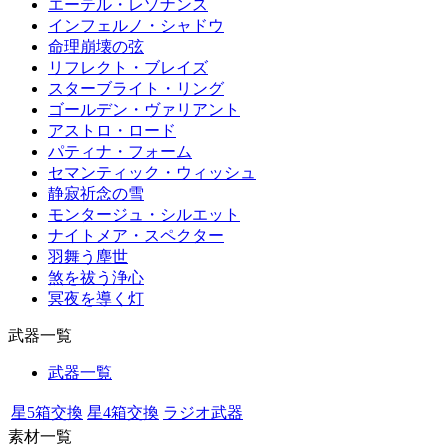
エーテル・レゾナンス
インフェルノ・シャドウ
命理崩壊の弦
リフレクト・ブレイズ
スターブライト・リング
ゴールデン・ヴァリアント
アストロ・ロード
パティナ・フォーム
セマンティック・ウィッシュ
静寂祈念の雪
モンタージュ・シルエット
ナイトメア・スペクター
羽舞う塵世
煞を祓う浄心
冥夜を導く灯
武器一覧
武器一覧
星5箱交換
星4箱交換
ラジオ武器
素材一覧