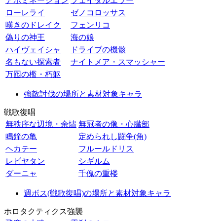
アボミネーション
フェイタルエラー
ローレライ
ゼノコロッサス
嘆きのドレイク
フェンリコ
偽りの神王
海の娘
ハイヴェイシャ
ドライブの機骸
名もない探索者
ナイトメア・スマッシャー
万囮の檻・朽躯
強敵討伐の場所と素材対象キャラ
戦歌復唱
無秩序な辺境・余燼
無冠者の像・心臓部
鳴鐘の亀
定められし闘争(角)
ヘカテー
フルールドリス
レビヤタン
シギルム
ダーニャ
千傀の重楼
週ボス(戦歌復唱)の場所と素材対象キャラ
ホロタクティクス強襲