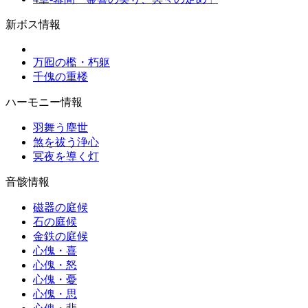
新ボス情報
万囮の檻・朽躯
千傀の重楼
ハーモニー情報
羽舞う塵世
煞を祓う浄心
冥夜を導く灯
音骸情報
磁器の庭候
石の庭候
金鉄の庭候
心傀・喜
心傀・怒
心傀・憂
心傀・思