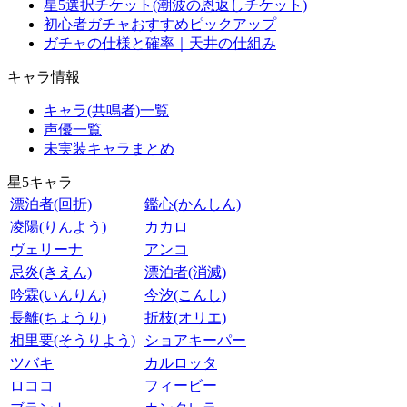
星5選択チケット(潮波の恩返しチケット)
初心者ガチャおすすめピックアップ
ガチャの仕様と確率｜天井の仕組み
キャラ情報
キャラ(共鳴者)一覧
声優一覧
未実装キャラまとめ
星5キャラ
漂泊者(回折)
鑑心(かんしん)
凌陽(りんよう)
カカロ
ヴェリーナ
アンコ
忌炎(きえん)
漂泊者(消滅)
吟霖(いんりん)
今汐(こんし)
長離(ちょうり)
折枝(オリエ)
相里要(そうりよう)
ショアキーパー
ツバキ
カルロッタ
ロココ
フィービー