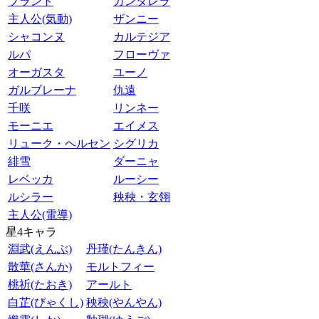
ブラント
カンタレラ
主人公(気動)
ザンニー
シャコンヌ
カルテジア
ルパ
フローヴァ
オーガスタ
ユーノ
ガルブレーナ
仇遠
千咲
リンネー
モーニエ
エイメス
リューク・ヘルセン
シグリカ
緋雪
ダーニャ
レベッカ
ルーシー
ルシラー
秧秧・玄翎
主人公(電導)
星4キャラ
淵武(えんぶ)
丹瑾(たんきん)
散華(さんか)
モルトフィー
桃祈(たおき)
アールト
白芷(びゃくし)
秧秧(やんやん)