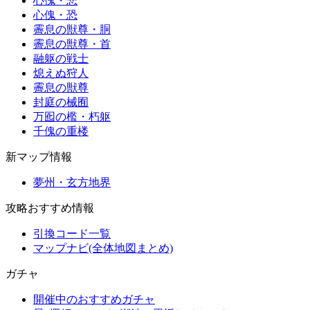
心傀・悲
心傀・恐
霽息の獣尊・胴
霽息の獣尊・首
融躯の戦士
熄えぬ狩人
霽息の獣尊
封庭の械囿
万囮の檻・朽躯
千傀の重楼
新マップ情報
夢州・玄方地界
攻略おすすめ情報
引換コード一覧
マップナビ(全体地図まとめ)
ガチャ
開催中のおすすめガチャ