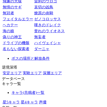
飛廉の大猿
雷刹のウロコ
無情のサギ
哀切の凶鳥
無冠者
燎原の炎騎
フェイタルエラー
ゼノコロッサス
ヘカテー
嘆きのドレイク
海の娘
誉れのライオネス
偽りの神王
無妄者
ドライブの機骸
ハイヴェイシャ
名もない探索者
ダーニャ
ボスの場所と解放条件
逆境深塔
安定エリア
実験エリア
深層エリア
データベース
キャラ一覧
キャラ(共鳴者)一覧
星5キャラ
星4キャラ
声優