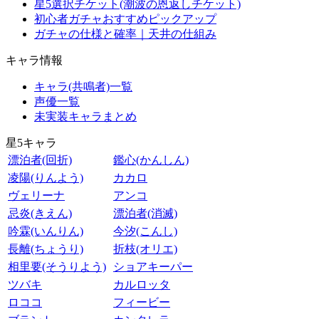
星5選択チケット(潮波の恩返しチケット)
初心者ガチャおすすめピックアップ
ガチャの仕様と確率｜天井の仕組み
キャラ情報
キャラ(共鳴者)一覧
声優一覧
未実装キャラまとめ
星5キャラ
漂泊者(回折)
鑑心(かんしん)
凌陽(りんよう)
カカロ
ヴェリーナ
アンコ
忌炎(きえん)
漂泊者(消滅)
吟霖(いんりん)
今汐(こんし)
長離(ちょうり)
折枝(オリエ)
相里要(そうりよう)
ショアキーパー
ツバキ
カルロッタ
ロココ
フィービー