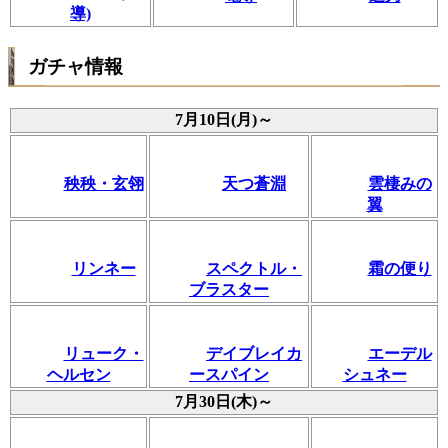
導)
ガチャ情報
7月10日(月)～
秧秧・玄翎
天つ蒼淵
雲棲みの
翼
リンネー
スペクトル・
霜の便り
ブラスター
リューク・
デイブレイカ
エーデル
ヘルセン
ースパイン
シュネー
7月30日(木)～