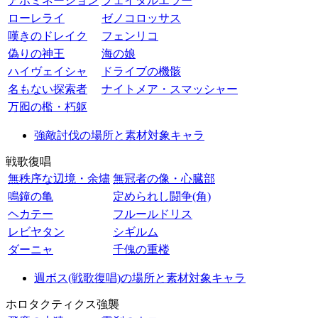
アボミネーション
フェイタルエラー
ローレライ
ゼノコロッサス
嘆きのドレイク
フェンリコ
偽りの神王
海の娘
ハイヴェイシャ
ドライブの機骸
名もない探索者
ナイトメア・スマッシャー
万囮の檻・朽躯
強敵討伐の場所と素材対象キャラ
戦歌復唱
無秩序な辺境・余燼
無冠者の像・心臓部
鳴鐘の亀
定められし闘争(角)
ヘカテー
フルールドリス
レビヤタン
シギルム
ダーニャ
千傀の重楼
週ボス(戦歌復唱)の場所と素材対象キャラ
ホロタクティクス強襲