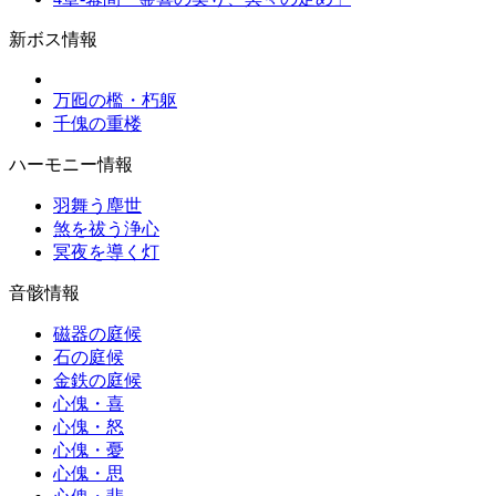
新ボス情報
万囮の檻・朽躯
千傀の重楼
ハーモニー情報
羽舞う塵世
煞を祓う浄心
冥夜を導く灯
音骸情報
磁器の庭候
石の庭候
金鉄の庭候
心傀・喜
心傀・怒
心傀・憂
心傀・思