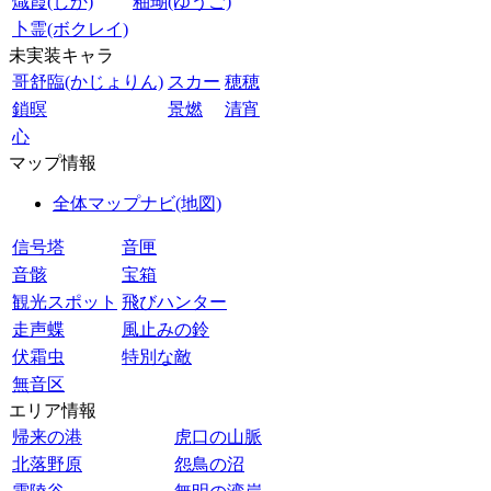
熾霞(しか)
釉瑚(ゆうご)
卜霊(ボクレイ)
未実装キャラ
哥舒臨(かじょりん)
スカー
穂穂
鎖暝
景燃
清宵
心
マップ情報
全体マップナビ(地図)
信号塔
音匣
音骸
宝箱
観光スポット
飛びハンター
走声蝶
風止みの鈴
伏霜虫
特別な敵
無音区
エリア情報
帰来の港
虎口の山脈
北落野原
怨鳥の沼