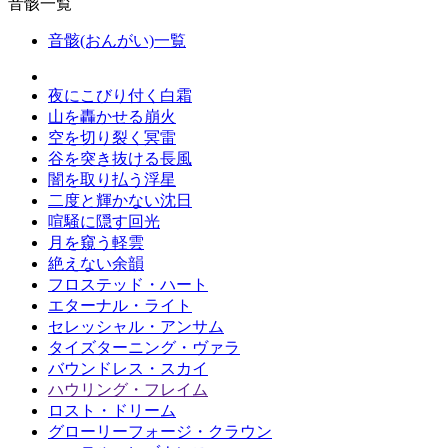
音骸一覧
音骸(おんがい)一覧
夜にこびり付く白霜
山を轟かせる崩火
空を切り裂く冥雷
谷を突き抜ける長風
闇を取り払う浮星
二度と輝かない沈日
喧騒に隠す回光
月を窺う軽雲
絶えない余韻
フロステッド・ハート
エターナル・ライト
セレッシャル・アンサム
タイズターニング・ヴァラ
バウンドレス・スカイ
ハウリング・フレイム
ロスト・ドリーム
グローリーフォージ・クラウン