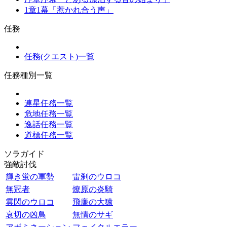
1章1幕「惹かれ合う声」
任務
任務(クエスト)一覧
任務種別一覧
連星任務一覧
危地任務一覧
逸話任務一覧
道標任務一覧
ソラガイド
強敵討伐
輝き蛍の軍勢
雷刹のウロコ
無冠者
燎原の炎騎
雲閃のウロコ
飛廉の大猿
哀切の凶鳥
無情のサギ