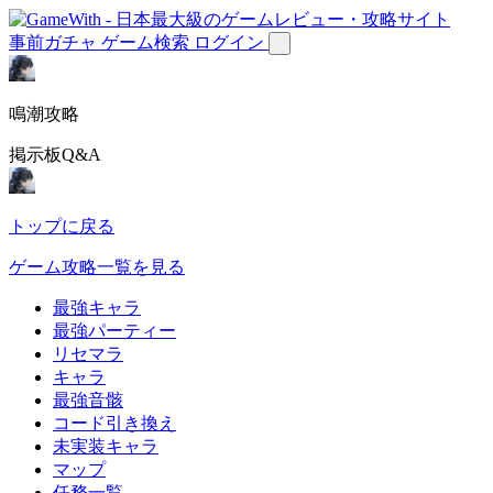
事前ガチャ
ゲーム検索
ログイン
鳴潮攻略
掲示板Q&A
トップに戻る
ゲーム攻略一覧を見る
最強キャラ
最強パーティー
リセマラ
キャラ
最強音骸
コード引き換え
未実装キャラ
マップ
任務一覧