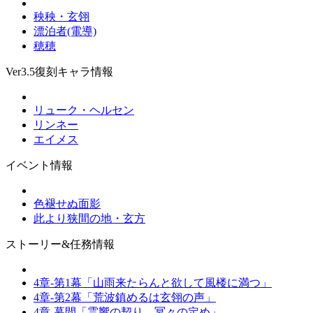
秧秧・玄翎
漂泊者(電導)
穂穂
Ver3.5復刻キャラ情報
リューク・ヘルセン
リンネー
エイメス
イベント情報
色褪せぬ面影
此より狭間の地・玄方
ストーリー&任務情報
4章-第1幕「山雨来たらんと欲して風楼に満つ」
4章-第2幕「荒波鎮めるは玄翎の声」
4章-幕間「霊響の契り、冥々の定め」