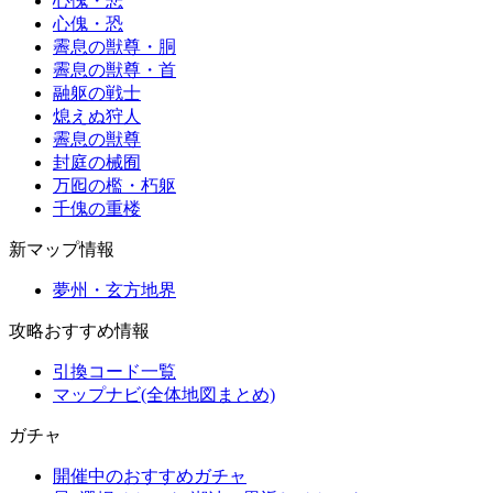
心傀・悲
心傀・恐
霽息の獣尊・胴
霽息の獣尊・首
融躯の戦士
熄えぬ狩人
霽息の獣尊
封庭の械囿
万囮の檻・朽躯
千傀の重楼
新マップ情報
夢州・玄方地界
攻略おすすめ情報
引換コード一覧
マップナビ(全体地図まとめ)
ガチャ
開催中のおすすめガチャ