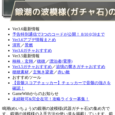
Ver3.6最新情報
予告特別通信で3つのコードが公開！ 8/10 0;59まで
Ver3.6アプデ情報まとめ
清宵
／
景燃
Ver3.6ガチャおすすめ
Ver3.5最新情報
秧秧・玄翎
／
穂穂
／
漂泊者(電導)
Ver3.5ガチャおすすめ
／
追憶の響きガチャおすすめ
穂穂素材
／
主無き梁鳶
／
赤い敵
おすすめツール
【音骸スコアチェッカー】チェッカーで音骸の強さを
確認！
GameWithからのお知らせ
未経験可&完全在宅！攻略ライター募集！
鳴潮(めいちょう)の鍛潮の波模様(武器ガチャ石)の集め方で
す。鍛潮の波模様の入手方法や使い道を掲載しています。鍛