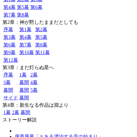
第4幕
第5幕
第6幕
第7幕
第8幕
第2章：神が黙したままだとしても
序幕
第1幕
第2幕
第3幕
第4幕
第5幕
第6幕
第7幕
第8幕
第9幕
第10幕
第11幕
第12幕
第3章：まだ灯らぬ星へ
序幕
1幕
2幕
3幕
幕間
4幕
幕間
幕間
5幕
サイド
幕間
第4章：新生なる作品は淵より
1幕
2幕
幕間
ストーリー解説
序章序幕「とある漂泊する音の始まり」