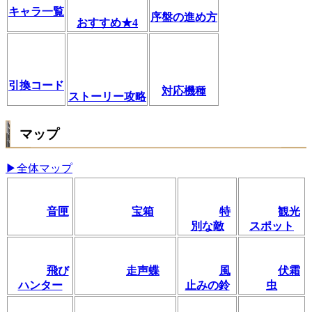
キャラ一覧
序盤の進め方
おすすめ★4
引換コード
対応機種
ストーリー攻略
マップ
▶全体マップ
音匣
宝箱
特
観光
別な敵
スポット
飛び
走声蝶
風
伏霜
ハンター
止みの鈴
虫