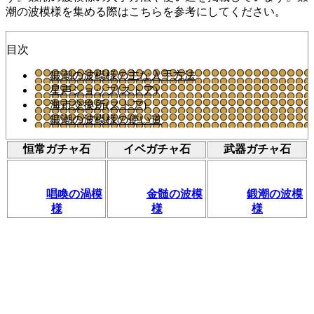
潮の波模様を集める際はこちらを参考にしてください。
目次
鍛潮の波模様の主な入手方法
星声ショップ(ストア)
海市交換所(ストア)
鍛潮の波模様の使い道
恒常ガチャ石
イベガチャ石
武器ガチャ石
唱喚の渦模
金髄の波模
鍛潮の波模
様
様
様