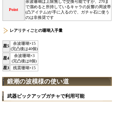
余波珊瑚は上限無しで交換可能ですが、270ま
で溜めると所持しているキャラの反響の周波帯
Point
(凸アイテム)が手に入るので、ガチャ石に使う
のは非推奨です
レアリティごとの珊瑚入手量
余波珊瑚×15
星5
(完凸後は40個)
余波珊瑚×3
星4
(完凸後は8個)
星3
残震珊瑚×15
鍛潮の波模様の使い道
武器ピックアップガチャで利用可能