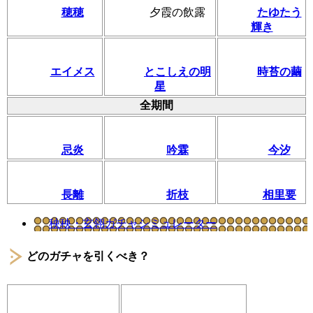
穂穂
夕霞の飲露
たゆたう
輝き
エイメス
とこしえの明
時苔の繭
星
全期間
忌炎
吟霖
今汐
長離
折枝
相里要
秧秧・玄翎ガチャシミュレーター
どのガチャを引くべき？