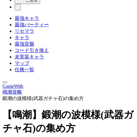
ご意見
最強キャラ
最強パーティー
リセマラ
キャラ
最強音骸
コード引き換え
未実装キャラ
マップ
任務一覧
GameWith
鳴潮攻略
鍛潮の波模様(武器ガチャ石)の集め方
【鳴潮】鍛潮の波模様(武器ガ
チャ石)の集め方