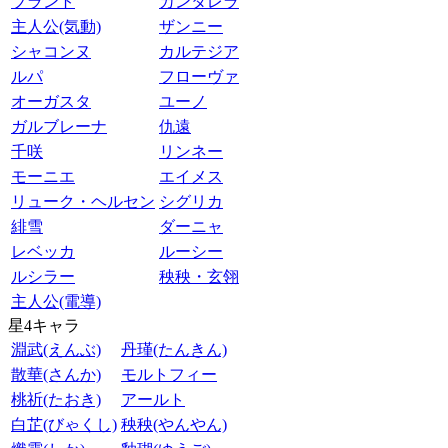
ブラント
カンタレラ
主人公(気動)
ザンニー
シャコンヌ
カルテジア
ルパ
フローヴァ
オーガスタ
ユーノ
ガルブレーナ
仇遠
千咲
リンネー
モーニエ
エイメス
リューク・ヘルセン
シグリカ
緋雪
ダーニャ
レベッカ
ルーシー
ルシラー
秧秧・玄翎
主人公(電導)
星4キャラ
淵武(えんぶ)
丹瑾(たんきん)
散華(さんか)
モルトフィー
桃祈(たおき)
アールト
白芷(びゃくし)
秧秧(やんやん)