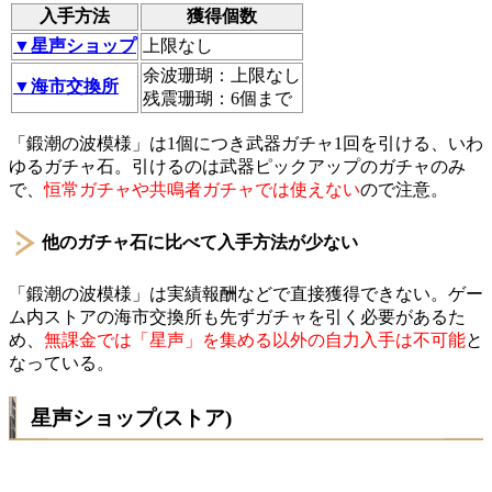
入手方法
獲得個数
▼星声ショップ
上限なし
余波珊瑚：上限なし
▼海市交換所
残震珊瑚：6個まで
「鍛潮の波模様」は1個につき武器ガチャ1回を引ける、いわ
ゆるガチャ石。引けるのは武器ピックアップのガチャのみ
で、
恒常ガチャや共鳴者ガチャでは使えない
ので注意。
他のガチャ石に比べて入手方法が少ない
「鍛潮の波模様」は実績報酬などで直接獲得できない。ゲー
ム内ストアの海市交換所も先ずガチャを引く必要があるた
め、
無課金では「星声」を集める以外の自力入手は不可能
と
なっている。
星声ショップ(ストア)