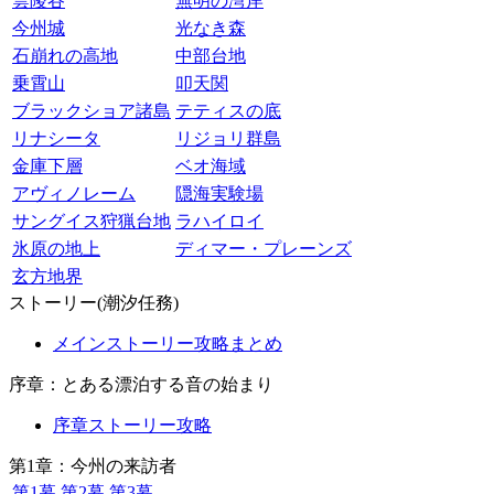
雲陵谷
無明の湾岸
今州城
光なき森
石崩れの高地
中部台地
乗霄山
叩天関
ブラックショア諸島
テティスの底
リナシータ
リジョリ群島
金庫下層
ベオ海域
アヴィノレーム
隠海実験場
サングイス狩猟台地
ラハイロイ
氷原の地上
ディマー・プレーンズ
玄方地界
ストーリー(潮汐任務)
メインストーリー攻略まとめ
序章：とある漂泊する音の始まり
序章ストーリー攻略
第1章：今州の来訪者
第1幕
第2幕
第3幕