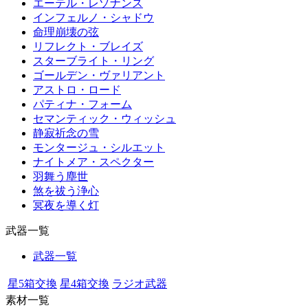
エーテル・レゾナンス
インフェルノ・シャドウ
命理崩壊の弦
リフレクト・ブレイズ
スターブライト・リング
ゴールデン・ヴァリアント
アストロ・ロード
パティナ・フォーム
セマンティック・ウィッシュ
静寂祈念の雪
モンタージュ・シルエット
ナイトメア・スペクター
羽舞う塵世
煞を祓う浄心
冥夜を導く灯
武器一覧
武器一覧
星5箱交換
星4箱交換
ラジオ武器
素材一覧