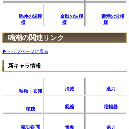
唱喚の渦模
金髄の波模
鍛潮の波模
様
様
様
鳴潮の関連リンク
▶トップページに戻る
新キャラ情報
消滅
迅刀
秧秧・玄翎
凝縮
増幅器
穂穂
漂泊者(電
電導
迅刀