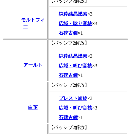
【パッシブ2解放】
純粋結晶燃素
×3
モルトフィ
広域・唸り音核
×3
ー
石碑古鐘
×1
【パッシブ2解放】
純粋結晶燃素
×3
アールト
広域・叫び音核
×3
石碑古鐘
×1
【パッシブ2解放】
プレスト螺旋
×3
白芷
広域・叫び音核
×3
石碑古鐘
×1
【パッシブ2解放】