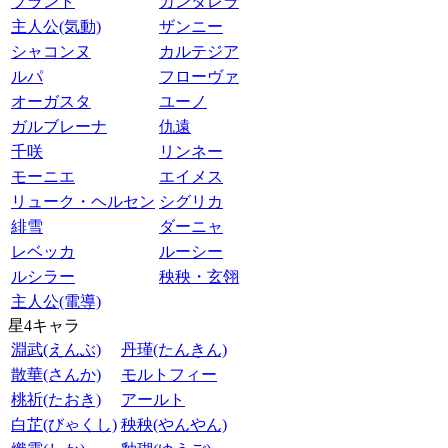
ブラント
カンタレラ
主人公(気動)
ザンニー
シャコンヌ
カルテジア
ルパ
フローヴァ
オーガスタ
ユーノ
ガルブレーナ
仇遠
千咲
リンネー
モーニエ
エイメス
リューク・ヘルセン
シグリカ
緋雪
ダーニャ
レベッカ
ルーシー
ルシラー
秧秧・玄翎
主人公(電導)
星4キャラ
淵武(えんぶ)
丹瑾(たんきん)
散華(さんか)
モルトフィー
桃祈(たおき)
アールト
白芷(びゃくし)
秧秧(やんやん)