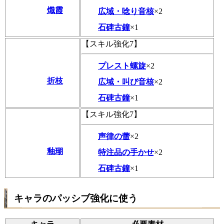
熾霞
広域・唸り音核
×2
石碑古鐘
×1
【スキル強化7】
プレスト螺旋
×2
折枝
広域・叫び音核
×2
石碑古鐘
×1
【スキル強化7】
声律の蕾
×2
釉瑚
特注品の手かせ
×2
石碑古鐘
×1
キャラのパッシブ強化に使う