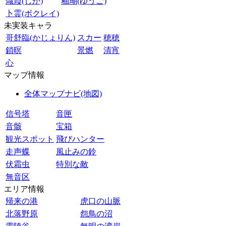
熾霞(しか)
釉瑚(ゆうご)
卜霊(ボクレイ)
未実装キャラ
哥舒臨(かじょりん)
スカー
穂穂
鎖暝
景燃
清宵
心
マップ情報
全体マップナビ(地図)
信号塔
音匣
音骸
宝箱
観光スポット
飛びハンター
走声蝶
風止みの鈴
伏霜虫
特別な敵
無音区
エリア情報
帰来の港
虎口の山脈
北落野原
怨鳥の沼