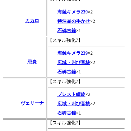
海蝕キメラ239
×2
カカロ
特注品の手かせ
×2
石碑古鐘
×1
【スキル強化7】
海蝕キメラ239
×2
忌炎
広域・叫び音核
×2
石碑古鐘
×1
【スキル強化7】
プレスト螺旋
×2
ヴェリーナ
広域・叫び音核
×2
石碑古鐘
×1
【スキル強化7】