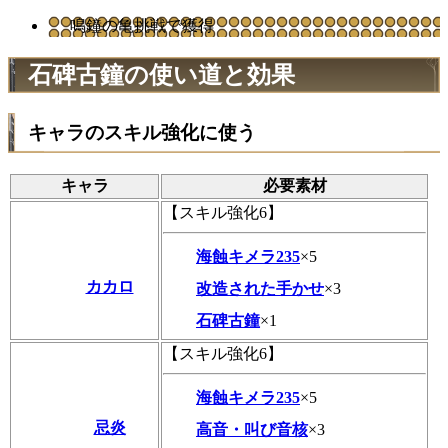
鳴鐘の亀挑戦で獲得
石碑古鐘の使い道と効果
キャラのスキル強化に使う
キャラ
必要素材
【スキル強化6】
海蝕キメラ235
×5
カカロ
改造された手かせ
×3
石碑古鐘
×1
【スキル強化6】
海蝕キメラ235
×5
忌炎
高音・叫び音核
×3