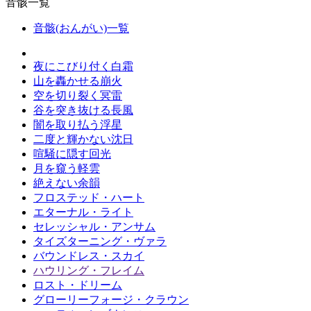
音骸一覧
音骸(おんがい)一覧
夜にこびり付く白霜
山を轟かせる崩火
空を切り裂く冥雷
谷を突き抜ける長風
闇を取り払う浮星
二度と輝かない沈日
喧騒に隠す回光
月を窺う軽雲
絶えない余韻
フロステッド・ハート
エターナル・ライト
セレッシャル・アンサム
タイズターニング・ヴァラ
バウンドレス・スカイ
ハウリング・フレイム
ロスト・ドリーム
グローリーフォージ・クラウン