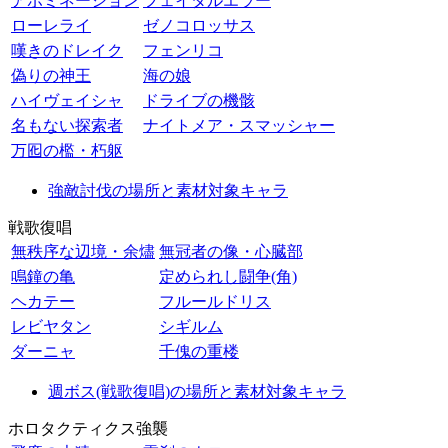
アボミネーション
フェイタルエラー
ローレライ
ゼノコロッサス
嘆きのドレイク
フェンリコ
偽りの神王
海の娘
ハイヴェイシャ
ドライブの機骸
名もない探索者
ナイトメア・スマッシャー
万囮の檻・朽躯
強敵討伐の場所と素材対象キャラ
戦歌復唱
無秩序な辺境・余燼
無冠者の像・心臓部
鳴鐘の亀
定められし闘争(角)
ヘカテー
フルールドリス
レビヤタン
シギルム
ダーニャ
千傀の重楼
週ボス(戦歌復唱)の場所と素材対象キャラ
ホロタクティクス強襲