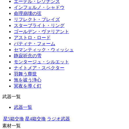
エーテル・レゾナンス
インフェルノ・シャドウ
命理崩壊の弦
リフレクト・ブレイズ
スターブライト・リング
ゴールデン・ヴァリアント
アストロ・ロード
パティナ・フォーム
セマンティック・ウィッシュ
静寂祈念の雪
モンタージュ・シルエット
ナイトメア・スペクター
羽舞う塵世
煞を祓う浄心
冥夜を導く灯
武器一覧
武器一覧
星5箱交換
星4箱交換
ラジオ武器
素材一覧