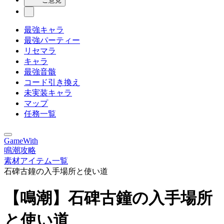
ご意見
最強キャラ
最強パーティー
リセマラ
キャラ
最強音骸
コード引き換え
未実装キャラ
マップ
任務一覧
GameWith
鳴潮攻略
素材アイテム一覧
石碑古鐘の入手場所と使い道
【鳴潮】石碑古鐘の入手場所
と使い道