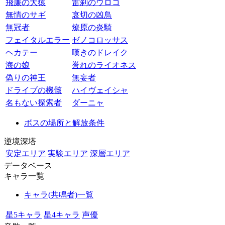
飛廉の大猿
雷刹のウロコ
無情のサギ
哀切の凶鳥
無冠者
燎原の炎騎
フェイタルエラー
ゼノコロッサス
ヘカテー
嘆きのドレイク
海の娘
誉れのライオネス
偽りの神王
無妄者
ドライブの機骸
ハイヴェイシャ
名もない探索者
ダーニャ
ボスの場所と解放条件
逆境深塔
安定エリア
実験エリア
深層エリア
データベース
キャラ一覧
キャラ(共鳴者)一覧
星5キャラ
星4キャラ
声優