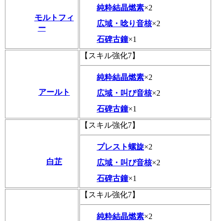
純粋結晶燃素
×2
モルトフィ
広域・唸り音核
×2
ー
石碑古鐘
×1
【スキル強化7】
純粋結晶燃素
×2
アールト
広域・叫び音核
×2
石碑古鐘
×1
【スキル強化7】
プレスト螺旋
×2
白芷
広域・叫び音核
×2
石碑古鐘
×1
【スキル強化7】
純粋結晶燃素
×2