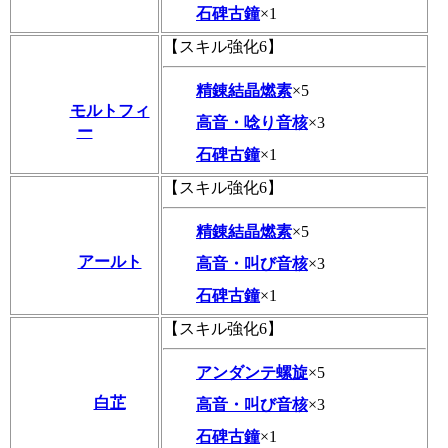
石碑古鐘
×1
【スキル強化6】
精錬結晶燃素
×5
モルトフィ
高音・唸り音核
×3
ー
石碑古鐘
×1
【スキル強化6】
精錬結晶燃素
×5
アールト
高音・叫び音核
×3
石碑古鐘
×1
【スキル強化6】
アンダンテ螺旋
×5
白芷
高音・叫び音核
×3
石碑古鐘
×1