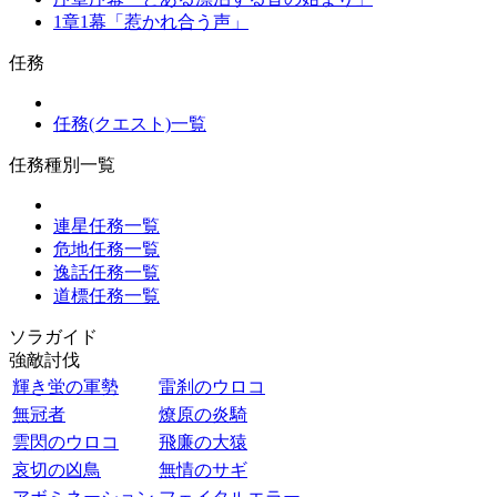
1章1幕「惹かれ合う声」
任務
任務(クエスト)一覧
任務種別一覧
連星任務一覧
危地任務一覧
逸話任務一覧
道標任務一覧
ソラガイド
強敵討伐
輝き蛍の軍勢
雷刹のウロコ
無冠者
燎原の炎騎
雲閃のウロコ
飛廉の大猿
哀切の凶鳥
無情のサギ