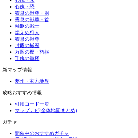
心傀・悲
心傀・恐
霽息の獣尊・胴
霽息の獣尊・首
融躯の戦士
熄えぬ狩人
霽息の獣尊
封庭の械囿
万囮の檻・朽躯
千傀の重楼
新マップ情報
夢州・玄方地界
攻略おすすめ情報
引換コード一覧
マップナビ(全体地図まとめ)
ガチャ
開催中のおすすめガチャ