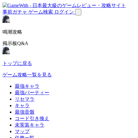
事前ガチャ
ゲーム検索
ログイン
鳴潮攻略
掲示板Q&A
トップに戻る
ゲーム攻略一覧を見る
最強キャラ
最強パーティー
リセマラ
キャラ
最強音骸
コード引き換え
未実装キャラ
マップ
任務一覧