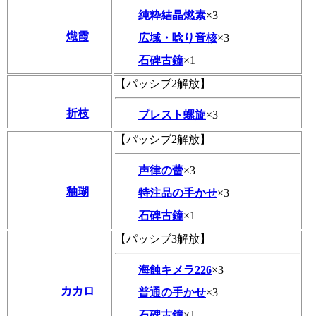
純粋結晶燃素
×3
熾霞
広域・唸り音核
×3
石碑古鐘
×1
【パッシブ2解放】
折枝
プレスト螺旋
×3
【パッシブ2解放】
声律の蕾
×3
釉瑚
特注品の手かせ
×3
石碑古鐘
×1
【パッシブ3解放】
海蝕キメラ226
×3
カカロ
普通の手かせ
×3
石碑古鐘
×1