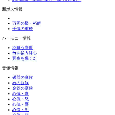
新ボス情報
万囮の檻・朽躯
千傀の重楼
ハーモニー情報
羽舞う塵世
煞を祓う浄心
冥夜を導く灯
音骸情報
磁器の庭候
石の庭候
金鉄の庭候
心傀・喜
心傀・怒
心傀・憂
心傀・思