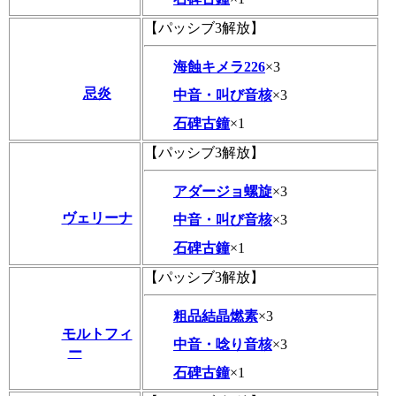
【パッシブ3解放】
海蝕キメラ226
×3
忌炎
中音・叫び音核
×3
石碑古鐘
×1
【パッシブ3解放】
アダージョ螺旋
×3
ヴェリーナ
中音・叫び音核
×3
石碑古鐘
×1
【パッシブ3解放】
粗品結晶燃素
×3
モルトフィ
中音・唸り音核
×3
ー
石碑古鐘
×1