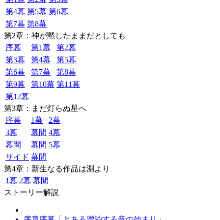
第4幕
第5幕
第6幕
第7幕
第8幕
第2章：神が黙したままだとしても
序幕
第1幕
第2幕
第3幕
第4幕
第5幕
第6幕
第7幕
第8幕
第9幕
第10幕
第11幕
第12幕
第3章：まだ灯らぬ星へ
序幕
1幕
2幕
3幕
幕間
4幕
幕間
幕間
5幕
サイド
幕間
第4章：新生なる作品は淵より
1幕
2幕
幕間
ストーリー解説
序章序幕「とある漂泊する音の始まり」