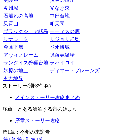
雲陵谷
無明の湾岸
今州城
光なき森
石崩れの高地
中部台地
乗霄山
叩天関
ブラックショア諸島
テティスの底
リナシータ
リジョリ群島
金庫下層
ベオ海域
アヴィノレーム
隠海実験場
サングイス狩猟台地
ラハイロイ
氷原の地上
ディマー・プレーンズ
玄方地界
ストーリー(潮汐任務)
メインストーリー攻略まとめ
序章：とある漂泊する音の始まり
序章ストーリー攻略
第1章：今州の来訪者
第1幕
第2幕
第3幕