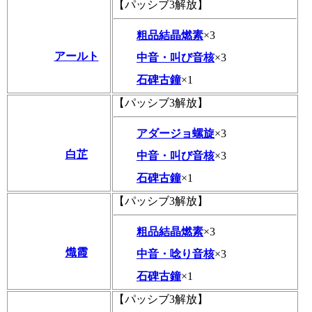
【パッシブ3解放】
粗品結晶燃素
×3
アールト
中音・叫び音核
×3
石碑古鐘
×1
【パッシブ3解放】
アダージョ螺旋
×3
白芷
中音・叫び音核
×3
石碑古鐘
×1
【パッシブ3解放】
粗品結晶燃素
×3
熾霞
中音・唸り音核
×3
石碑古鐘
×1
【パッシブ3解放】