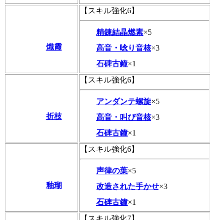
【スキル強化6】
精錬結晶燃素
×5
熾霞
高音・唸り音核
×3
石碑古鐘
×1
【スキル強化6】
アンダンテ螺旋
×5
折枝
高音・叫び音核
×3
石碑古鐘
×1
【スキル強化6】
声律の葉
×5
釉瑚
改造された手かせ
×3
石碑古鐘
×1
【スキル強化7】