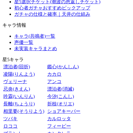
星5選択チケット(潮波の恩返しチケット)
初心者ガチャおすすめピックアップ
ガチャの仕様と確率｜天井の仕組み
キャラ情報
キャラ(共鳴者)一覧
声優一覧
未実装キャラまとめ
星5キャラ
漂泊者(回折)
鑑心(かんしん)
凌陽(りんよう)
カカロ
ヴェリーナ
アンコ
忌炎(きえん)
漂泊者(消滅)
吟霖(いんりん)
今汐(こんし)
長離(ちょうり)
折枝(オリエ)
相里要(そうりよう)
ショアキーパー
ツバキ
カルロッタ
ロココ
フィービー