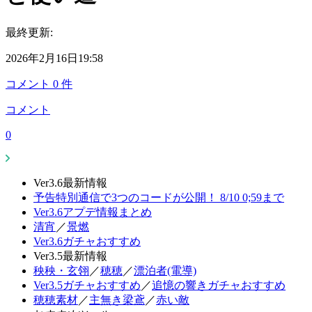
最終更新:
2026年2月16日19:58
コメント
0
件
コメント
0
Ver3.6最新情報
予告特別通信で3つのコードが公開！ 8/10 0;59まで
Ver3.6アプデ情報まとめ
清宵
／
景燃
Ver3.6ガチャおすすめ
Ver3.5最新情報
秧秧・玄翎
／
穂穂
／
漂泊者(電導)
Ver3.5ガチャおすすめ
／
追憶の響きガチャおすすめ
穂穂素材
／
主無き梁鳶
／
赤い敵