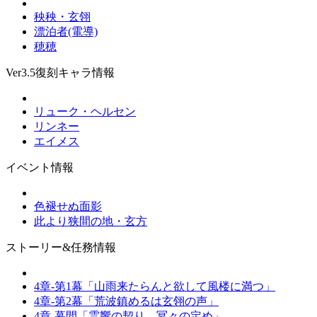
秧秧・玄翎
漂泊者(電導)
穂穂
Ver3.5復刻キャラ情報
リューク・ヘルセン
リンネー
エイメス
イベント情報
色褪せぬ面影
此より狭間の地・玄方
ストーリー&任務情報
4章-第1幕「山雨来たらんと欲して風楼に満つ」
4章-第2幕「荒波鎮めるは玄翎の声」
4章-幕間「霊響の契り、冥々の定め」