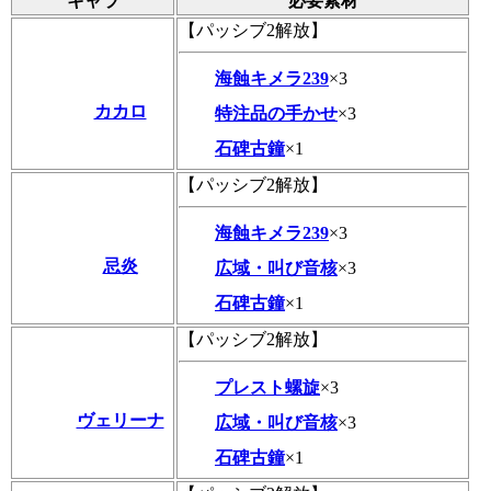
キャラ
必要素材
【パッシブ2解放】
海蝕キメラ239
×3
カカロ
特注品の手かせ
×3
石碑古鐘
×1
【パッシブ2解放】
海蝕キメラ239
×3
忌炎
広域・叫び音核
×3
石碑古鐘
×1
【パッシブ2解放】
プレスト螺旋
×3
ヴェリーナ
広域・叫び音核
×3
石碑古鐘
×1