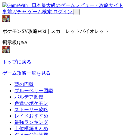
事前ガチャ
ゲーム検索
ログイン
ポケモンSV攻略wiki｜スカーレットバイオレット
掲示板Q&A
トップに戻る
ゲーム攻略一覧を見る
藍の円盤
ブルーベリー図鑑
パルデア図鑑
色違いポケモン
ストーリー攻略
レイドおすすめ
最強ランキング
上位構築まとめ
ダメージ計算機