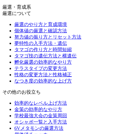
厳選・育成系
厳選について
厳選のやり方と育成環境
個体値の厳選と確認方法
努力値の振り方とリセット方法
夢特性の入手方法・遺伝
タマゴの作り方と時間短縮
タマゴ技の遺伝方法と横遺伝
孵化厳選の効率的なやり方
テラスタイプの変更方法
性格の変更方法と性格補正
なつき度の効率的な上げ方
その他のお役立ち
効率的なレベル上げ方法
金策の効率的なやり方
学校最強大会の金策周回
オシャボ一覧と入手方法
6Vメタモンの厳選方法