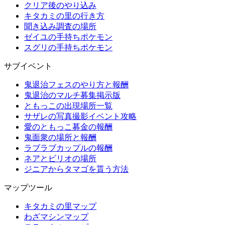
クリア後のやり込み
キタカミの里の行き方
聞き込み調査の場所
ゼイユの手持ちポケモン
スグリの手持ちポケモン
サブイベント
鬼退治フェスのやり方と報酬
鬼退治のマルチ募集掲示版
ともっこの出現場所一覧
サザレの写真撮影イベント攻略
愛のともっこ募金の報酬
鬼面衆の場所と報酬
ラブラブカップルの報酬
ネアとビリオの場所
ジニアからタマゴを貰う方法
マップツール
キタカミの里マップ
わざマシンマップ