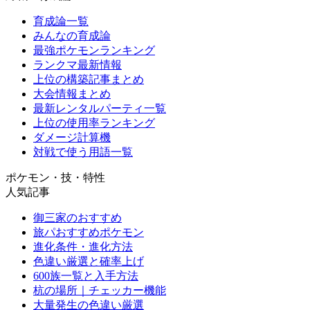
育成論一覧
みんなの育成論
最強ポケモンランキング
ランクマ最新情報
上位の構築記事まとめ
大会情報まとめ
最新レンタルパーティ一覧
上位の使用率ランキング
ダメージ計算機
対戦で使う用語一覧
ポケモン・技・特性
人気記事
御三家のおすすめ
旅パおすすめポケモン
進化条件・進化方法
色違い厳選と確率上げ
600族一覧と入手方法
杭の場所｜チェッカー機能
大量発生の色違い厳選