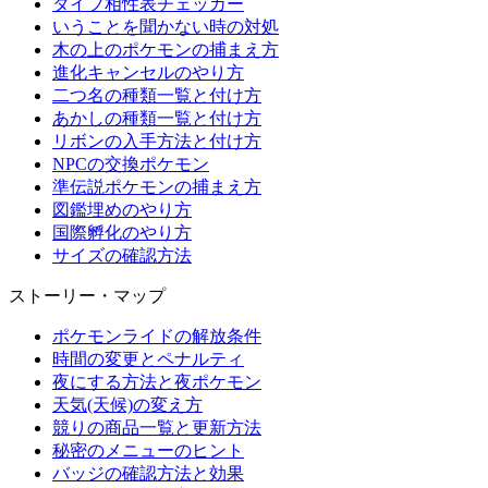
タイプ相性表チェッカー
いうことを聞かない時の対処
木の上のポケモンの捕まえ方
進化キャンセルのやり方
二つ名の種類一覧と付け方
あかしの種類一覧と付け方
リボンの入手方法と付け方
NPCの交換ポケモン
準伝説ポケモンの捕まえ方
図鑑埋めのやり方
国際孵化のやり方
サイズの確認方法
ストーリー・マップ
ポケモンライドの解放条件
時間の変更とペナルティ
夜にする方法と夜ポケモン
天気(天候)の変え方
競りの商品一覧と更新方法
秘密のメニューのヒント
バッジの確認方法と効果