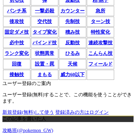
切る技
弾
波動技
粉/胞子
パンチ系
一撃必殺
カウンター
急所
後攻技
交代技
先制技
ターン技
固定ダメ技
タイプ変化
積み技
特性変化
必中技
バインド技
反動技
連続攻撃技
ランク変化
状態異常
ひるみ
こんらん技
回復
設置・罠
天候
フィールド
接触技
まもる
威力60以下
ユーザー登録のご案内
ユーザー登録(無料)することで、この機能を使うことができ
ます。
新規登録(無料)して使う
登録済みの方はログイン
この記事を書いた人
攻略班(@pokemon_GW)