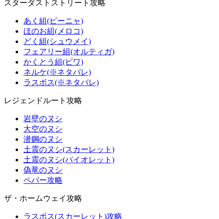
スターダストストリート攻略
あく組(ピーニャ)
ほのお組(メロコ)
どく組(シュウメイ)
フェアリー組(オルティガ)
かくとう組(ビワ)
ネルケ(※ネタバレ)
ラスボス(※ネタバレ)
レジェンドルート攻略
岩壁のヌシ
大空のヌシ
潜鋼のヌシ
土震のヌシ(スカーレット)
土震のヌシ(バイオレット)
偽竜のヌシ
ペパー攻略
ザ・ホームウェイ攻略
ラスボス(スカーレット)攻略