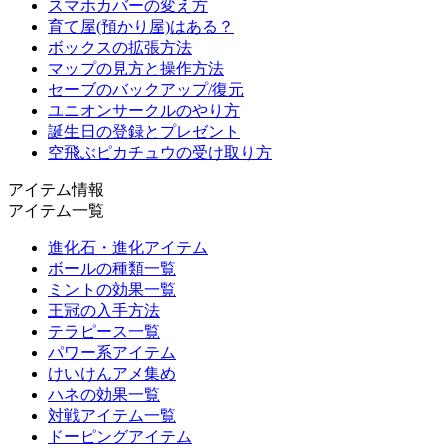
スマホカバーの変え方
育て屋(預かり屋)はある？
ボックスの拡張方法
マップの見方と操作方法
セーブのバックアップ/復元
ユニオンサークルのやり方
誕生日の登録とプレゼント
空飛ぶピカチュウの受け取り方
アイテム情報
アイテム一覧
進化石・進化アイテム
ボールの種類一覧
ミントの効果一覧
王冠の入手方法
テラピース一覧
パワー系アイテム
けいけんアメ集め
ハネの効果一覧
対戦アイテム一覧
ドーピングアイテム