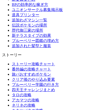
BPの効率的な稼ぎ方
ユニオンサークル募集掲示板
道具プリンター
追加わざマシン一覧
伝説ポケモンの場所
歴代御三家の場所
新テラスタイプの効果
ブルーベリー図鑑の埋め方
追加された髪型と服装
ストーリー
ストーリー攻略チャート
番外編の攻略チャート
旅パおすすめポケモン
クリア後のやり込み要素
ブルーベリー学園の行き方
四天王チャレンジまとめ
タロの攻略
アカマツの攻略
ネリネの攻略