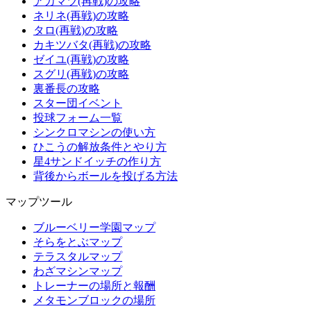
アカマツ(再戦)の攻略
ネリネ(再戦)の攻略
タロ(再戦)の攻略
カキツバタ(再戦)の攻略
ゼイユ(再戦)の攻略
スグリ(再戦)の攻略
裏番長の攻略
スター団イベント
投球フォーム一覧
シンクロマシンの使い方
ひこうの解放条件とやり方
星4サンドイッチの作り方
背後からボールを投げる方法
マップツール
ブルーベリー学園マップ
そらをとぶマップ
テラスタルマップ
わざマシンマップ
トレーナーの場所と報酬
メタモンブロックの場所