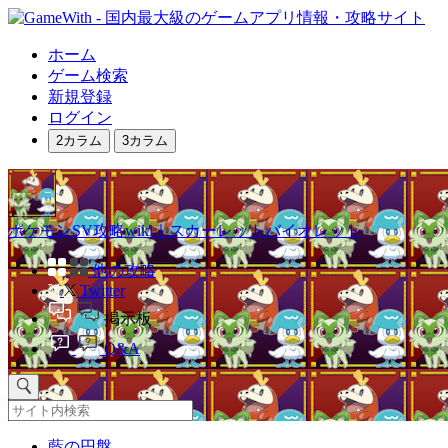
ホーム
ゲーム検索
新規登録
ログイン
2カラム
3カラム
ポケモンSV攻略wiki｜スカーレットバイオレット
他の攻略
Twitter
掲示板
Q&A
藍の円盤