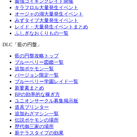
最強コイキングレイド開催
キラフロル大量発生イベント
オージャの湖大量発生イベント
みずタイプ大量発生イベント
レイド・大量発生イベントまとめ
ふしぎなおくりもの一覧
DLC「藍の円盤」
藍の円盤攻略トップ
ブルーベリー図鑑一覧
追加ポケモン一覧
バージョン限定一覧
ブルーベリー学園レイド一覧
新要素まとめ
BPの効率的な稼ぎ方
ユニオンサークル募集掲示板
道具プリンター
追加わざマシン一覧
伝説ポケモンの場所
歴代御三家の場所
新テラスタイプの効果