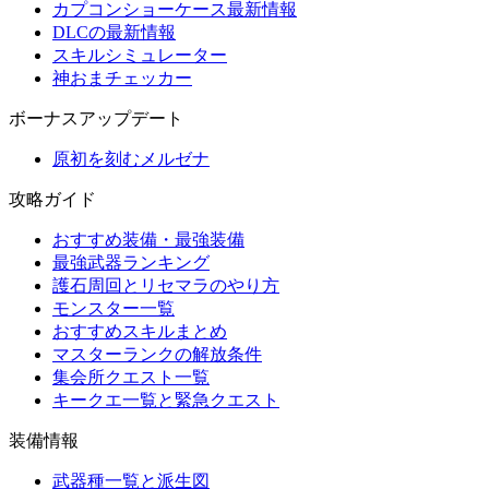
カプコンショーケース最新情報
DLCの最新情報
スキルシミュレーター
神おまチェッカー
ボーナスアップデート
原初を刻むメルゼナ
攻略ガイド
おすすめ装備・最強装備
最強武器ランキング
護石周回とリセマラのやり方
モンスター一覧
おすすめスキルまとめ
マスターランクの解放条件
集会所クエスト一覧
キークエ一覧と緊急クエスト
装備情報
武器種一覧と派生図