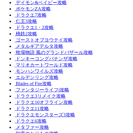
デイモン&ベイビー攻略
ポケモンZA攻略
ドラクエ7攻略
仁王3攻略
ドラクエ1・2攻略
桃鉄2攻略
ゴーストオブヨウテイ攻略
メタルギアデルタ攻略
牧場物語 風のグランドバザール攻略
ドンキーコングバナンザ攻略
マリオカートワールド攻略
モンハンワイルズ攻略
エルデンリング攻略
Blades of Fire攻略
ファンタジーライフi攻略
ドラクエ3リメイク攻略
ドラクエ10オフライン攻略
ドラクエ11攻略
ドラクエモンスターズ3攻略
ドラクエ6攻略
メタファー攻略