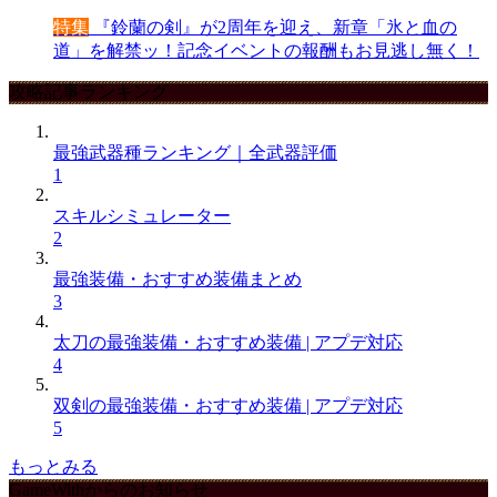
特集
『鈴蘭の剣』が2周年を迎え、新章「氷と血の
道」を解禁ッ！記念イベントの報酬もお見逃し無く！
攻略記事ランキング
最強武器種ランキング｜全武器評価
1
スキルシミュレーター
2
最強装備・おすすめ装備まとめ
3
太刀の最強装備・おすすめ装備 | アプデ対応
4
双剣の最強装備・おすすめ装備 | アプデ対応
5
もっとみる
GameWithからのお知らせ