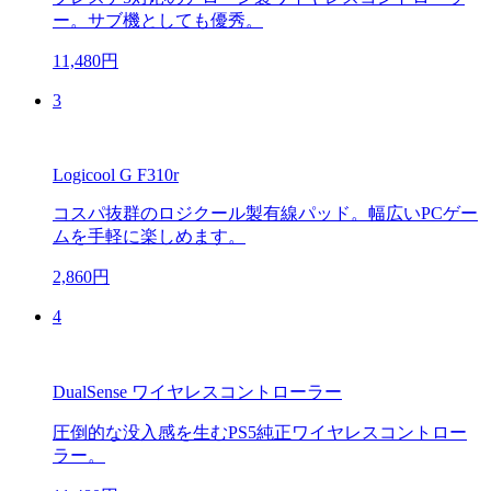
ー。サブ機としても優秀。
11,480円
3
Logicool G F310r
コスパ抜群のロジクール製有線パッド。幅広いPCゲー
ムを手軽に楽しめます。
2,860円
4
DualSense ワイヤレスコントローラー
圧倒的な没入感を生むPS5純正ワイヤレスコントロー
ラー。