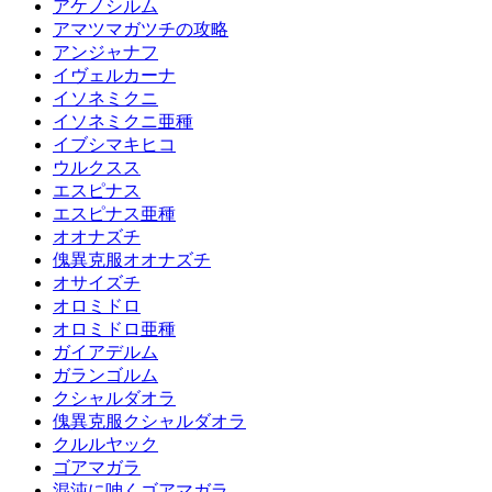
アケノシルム
アマツマガツチの攻略
アンジャナフ
イヴェルカーナ
イソネミクニ
イソネミクニ亜種
イブシマキヒコ
ウルクスス
エスピナス
エスピナス亜種
オオナズチ
傀異克服オオナズチ
オサイズチ
オロミドロ
オロミドロ亜種
ガイアデルム
ガランゴルム
クシャルダオラ
傀異克服クシャルダオラ
クルルヤック
ゴアマガラ
混沌に呻くゴアマガラ