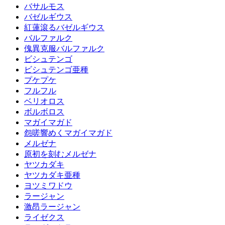
バサルモス
バゼルギウス
紅蓮滾るバゼルギウス
バルファルク
傀異克服バルファルク
ビシュテンゴ
ビシュテンゴ亜種
プケプケ
フルフル
ベリオロス
ボルボロス
マガイマガド
怨嗟響めくマガイマガド
メルゼナ
原初を刻むメルゼナ
ヤツカダキ
ヤツカダキ亜種
ヨツミワドウ
ラージャン
激昂ラージャン
ライゼクス