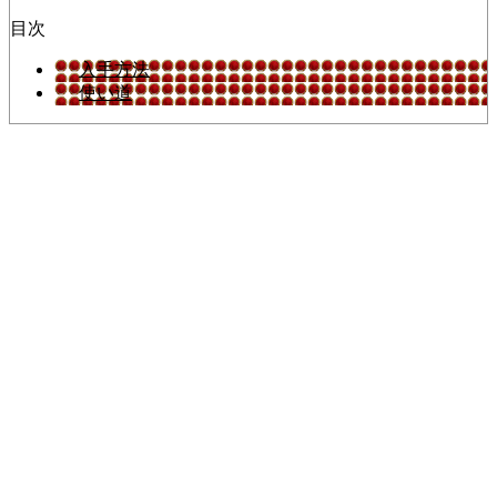
目次
入手方法
使い道