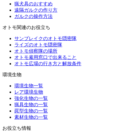
猟犬具のおすすめ
遠隔ガルクの作り方
ガルクの操作方法
オトモ関連のお役立ち
サンブレイクのオトモ隠密隊
ライズのオトモ隠密隊
オトモ偵察隊の場所
オトモ雇用窓口で出来ること
オトモ広場の行き方と解放条件
環境生物
環境生物一覧
レア環境生物
強化生物の一覧
猟具生物の一覧
罠型生物の一覧
素材生物の一覧
お役立ち情報