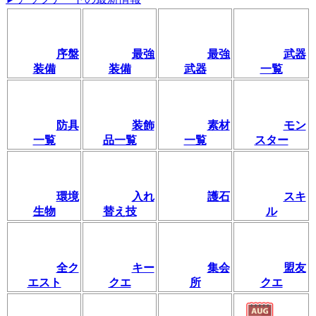
序盤
最強
最強
武器
装備
装備
武器
一覧
防具
装飾
素材
モン
一覧
品一覧
一覧
スター
環境
入れ
護石
スキ
生物
替え技
ル
全ク
キー
集会
盟友
エスト
クエ
所
クエ