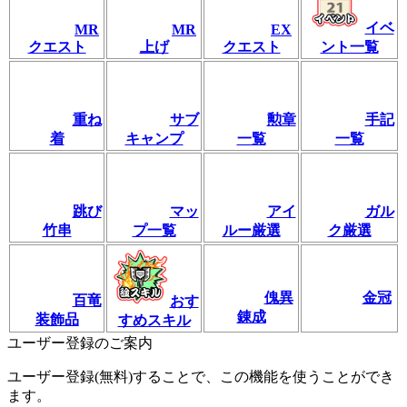
イベ
MR
MR
EX
クエスト
上げ
クエスト
ント一覧
重ね
サブ
勲章
手記
着
キャンプ
一覧
一覧
跳び
マッ
アイ
ガル
竹串
プ一覧
ルー厳選
ク厳選
傀異
金冠
百竜
おす
錬成
装飾品
すめスキル
ユーザー登録のご案内
ユーザー登録(無料)することで、この機能を使うことができ
ます。