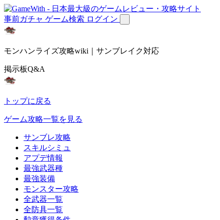
事前ガチャ
ゲーム検索
ログイン
モンハンライズ攻略wiki｜サンブレイク対応
掲示板Q&A
トップに戻る
ゲーム攻略一覧を見る
サンブレ攻略
スキルシミュ
アプデ情報
最強武器種
最強装備
モンスター攻略
全武器一覧
全防具一覧
勲章獲得条件