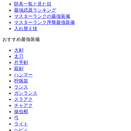
防具一覧と見た目
最強武器ランキング
マスターランクの最強装備
マスターランク序盤最強装備
入れ替え技
おすすめ最強装備
大剣
太刀
片手剣
双剣
ハンマー
狩猟笛
ランス
ガンランス
スラアク
チャアク
操虫棍
弓
ライト
ヘビィ