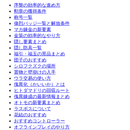
序盤の効率的な進め方
勲章の獲得条件
称号一覧
偉烈バッジ一覧と解放条件
マカ錬金の新要素
金策の効率的なやり方
隠し要素まとめ
隠し防具一覧
福引・福玉の景品まとめ
団子のおすすめ
シロフクズクの場所
置物と壁掛けの入手
ウラ交易の使い方
傀異化（かいいか）とは
ヒトダマドリの回収ルート
傀異錬成の最新情報まとめ
オトモの新要素まとめ
ラスボスについて
花結のおすすめ
おすすめコントローラー
オフラインプレイのやり方