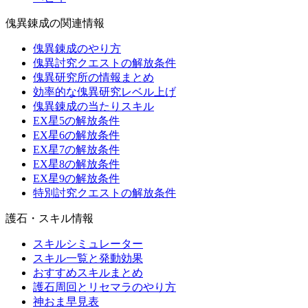
傀異錬成の関連情報
傀異錬成のやり方
傀異討究クエストの解放条件
傀異研究所の情報まとめ
効率的な傀異研究レベル上げ
傀異錬成の当たりスキル
EX星5の解放条件
EX星6の解放条件
EX星7の解放条件
EX星8の解放条件
EX星9の解放条件
特別討究クエストの解放条件
護石・スキル情報
スキルシミュレーター
スキル一覧と発動効果
おすすめスキルまとめ
護石周回とリセマラのやり方
神おま早見表