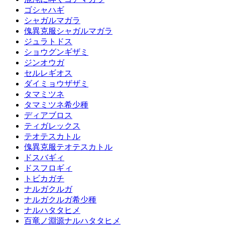
ゴシャハギ
シャガルマガラ
傀異克服シャガルマガラ
ジュラトドス
ショウグンギザミ
ジンオウガ
セルレギオス
ダイミョウザザミ
タマミツネ
タマミツネ希少種
ディアブロス
ティガレックス
テオテスカトル
傀異克服テオテスカトル
ドスバギィ
ドスフロギィ
トビカガチ
ナルガクルガ
ナルガクルガ希少種
ナルハタタヒメ
百竜ノ淵源ナルハタタヒメ