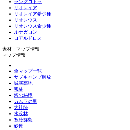
ラングロトラ
リオレイア
リオレイア希少種
リオレウス
リオレウス希少種
ルナガロン
ロアルドロス
素材・マップ情報
マップ情報
全マップ一覧
サブキャンプ解放
城塞高地
密林
塔の秘境
カムラの里
大社跡
水没林
寒冷群島
砂原