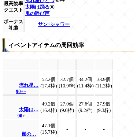
流れ星ひとつ
90++
最高効率
太陽は踊る
90+
クエスト
嵐の呼び声
ボーナス
サン･シャワー
礼装
イベントアイテムの周回効率
52.2個
32.7個
34.2個
33.9個
流れ星…
(17.4枠)
(10.9枠)
(11.4枠)
(11.3枠)
90++
49.2個
27.0個
27.6個
27.9個
太陽は…
(16.4枠)
(9.0枠)
(9.2枠)
(9.3枠)
90+
47.1個
-
-
-
(15.7枠)
嵐の…