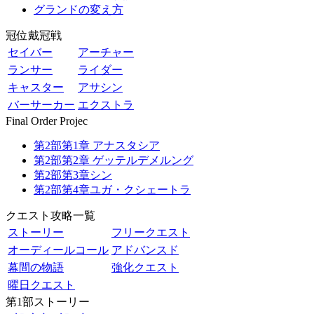
グランドの変え方
冠位戴冠戦
セイバー
アーチャー
ランサー
ライダー
キャスター
アサシン
バーサーカー
エクストラ
Final Order Projec
第2部第1章 アナスタシア
第2部第2章 ゲッテルデメルング
第2部第3章シン
第2部第4章ユガ・クシェートラ
クエスト攻略一覧
ストーリー
フリークエスト
オーディールコール
アドバンスド
幕間の物語
強化クエスト
曜日クエスト
第1部ストーリー