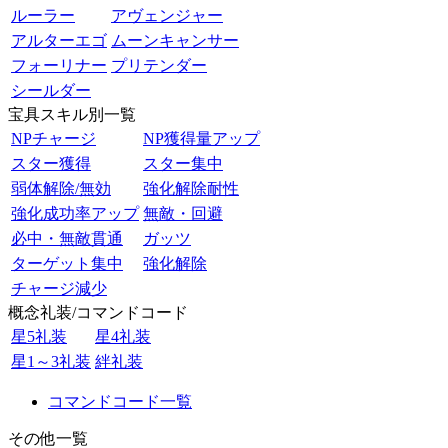
ルーラー
アヴェンジャー
アルターエゴ
ムーンキャンサー
フォーリナー
プリテンダー
シールダー
宝具スキル別一覧
NPチャージ
NP獲得量アップ
スター獲得
スター集中
弱体解除/無効
強化解除耐性
強化成功率アップ
無敵・回避
必中・無敵貫通
ガッツ
ターゲット集中
強化解除
チャージ減少
概念礼装/コマンドコード
星5礼装
星4礼装
星1～3礼装
絆礼装
コマンドコード一覧
その他一覧