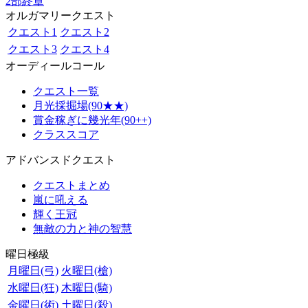
2部終章
オルガマリークエスト
クエスト1
クエスト2
クエスト3
クエスト4
オーディールコール
クエスト一覧
月光採掘場(90★★)
賞金稼ぎに幾光年(90++)
クラススコア
アドバンスドクエスト
クエストまとめ
嵐に吼える
輝く王冠
無敵の力と神の智慧
曜日極級
月曜日(弓)
火曜日(槍)
水曜日(狂)
木曜日(騎)
金曜日(術)
土曜日(殺)