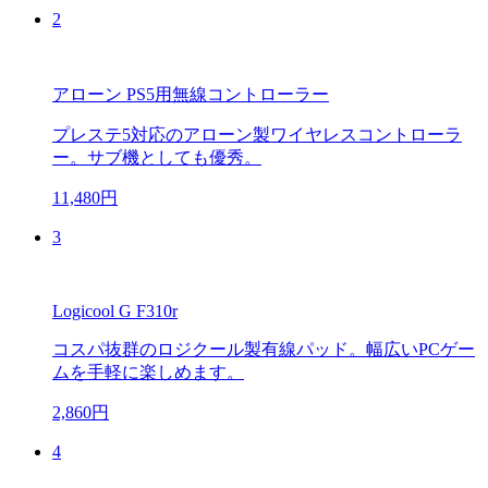
2
アローン PS5用無線コントローラー
プレステ5対応のアローン製ワイヤレスコントローラ
ー。サブ機としても優秀。
11,480円
3
Logicool G F310r
コスパ抜群のロジクール製有線パッド。幅広いPCゲー
ムを手軽に楽しめます。
2,860円
4