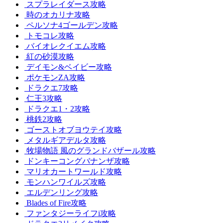
スプラレイダース攻略
時のオカリナ攻略
ペルソナ4ゴールデン攻略
トモコレ攻略
バイオレクイエム攻略
紅の砂漠攻略
デイモン&ベイビー攻略
ポケモンZA攻略
ドラクエ7攻略
仁王3攻略
ドラクエ1・2攻略
桃鉄2攻略
ゴーストオブヨウテイ攻略
メタルギアデルタ攻略
牧場物語 風のグランドバザール攻略
ドンキーコングバナンザ攻略
マリオカートワールド攻略
モンハンワイルズ攻略
エルデンリング攻略
Blades of Fire攻略
ファンタジーライフi攻略