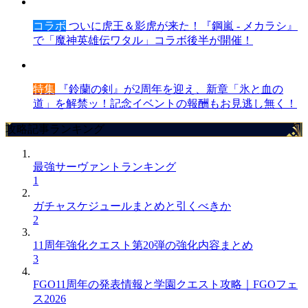
コラボ
ついに虎王＆影虎が来た！『鋼嵐 - メカラシ』
で「魔神英雄伝ワタル」コラボ後半が開催！
特集
『鈴蘭の剣』が2周年を迎え、新章「氷と血の
道」を解禁ッ！記念イベントの報酬もお見逃し無く！
攻略記事ランキング
最強サーヴァントランキング
1
ガチャスケジュールまとめと引くべきか
2
11周年強化クエスト第20弾の強化内容まとめ
3
FGO11周年の発表情報と学園クエスト攻略｜FGOフェ
ス2026