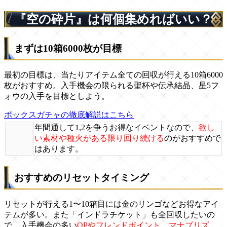
『空の砕片』は何個集めればいい？
まずは10箱6000枚が目標
最初の目標は、当たりアイテム全ての回収が行える10箱6000
枚がおすすめ。入手機会の限られる聖杯や伝承結晶、星5フ
ォウの入手を目標としよう。
ボックスガチャの徹底解説はこちら
年間通して1,2を争うお得なイベントなので、
欲し
い素材や種火がある限り回り続ける
のがおすすめで
はあります。
おすすめのリセットタイミング
リセットが行える1〜10箱目には金のリンゴなどお得なアイ
テムが多い。また「インドラチケット」も全回収したいの
で、入手機会の多い
QPやフレンドポイント、マナプリズ