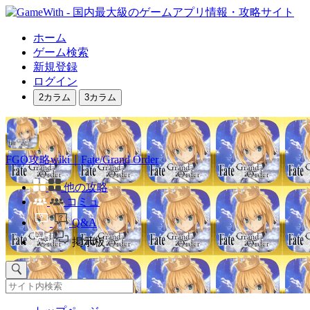
ホーム
ゲーム検索
新規登録
ログイン
2カラム
3カラム
FGO攻略wiki｜Fate/Grand Order
他の攻略
コミュ
Q&A
掲示板