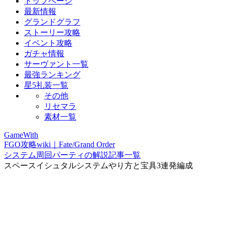
トップページ
最新情報
グランドグラフ
ストーリー攻略
イベント攻略
ガチャ情報
サーヴァント一覧
最強ランキング
星5礼装一覧
その他
リセマラ
素材一覧
GameWith
FGO攻略wiki｜Fate/Grand Order
システム周回パーティの解説記事一覧
スペースイシュタルシステムやり方と宝具3連発編成