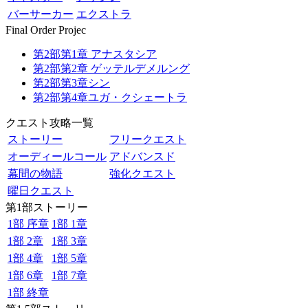
バーサーカー
エクストラ
Final Order Projec
第2部第1章 アナスタシア
第2部第2章 ゲッテルデメルング
第2部第3章シン
第2部第4章ユガ・クシェートラ
クエスト攻略一覧
ストーリー
フリークエスト
オーディールコール
アドバンスド
幕間の物語
強化クエスト
曜日クエスト
第1部ストーリー
1部 序章
1部 1章
1部 2章
1部 3章
1部 4章
1部 5章
1部 6章
1部 7章
1部 終章