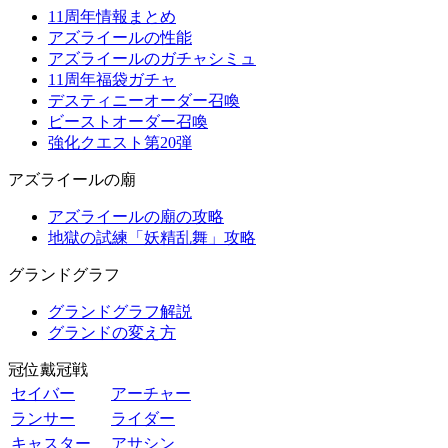
11周年情報まとめ
アズライールの性能
アズライールのガチャシミュ
11周年福袋ガチャ
デスティニーオーダー召喚
ビーストオーダー召喚
強化クエスト第20弾
アズライールの廟
アズライールの廟の攻略
地獄の試練「妖精乱舞」攻略
グランドグラフ
グランドグラフ解説
グランドの変え方
冠位戴冠戦
セイバー
アーチャー
ランサー
ライダー
キャスター
アサシン