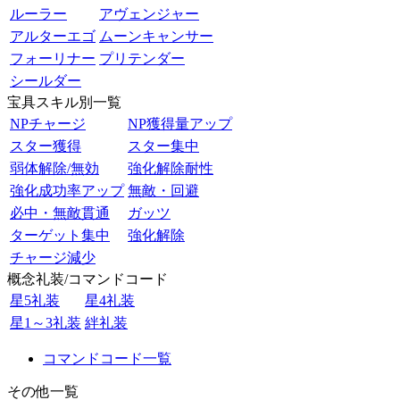
ルーラー
アヴェンジャー
アルターエゴ
ムーンキャンサー
フォーリナー
プリテンダー
シールダー
宝具スキル別一覧
NPチャージ
NP獲得量アップ
スター獲得
スター集中
弱体解除/無効
強化解除耐性
強化成功率アップ
無敵・回避
必中・無敵貫通
ガッツ
ターゲット集中
強化解除
チャージ減少
概念礼装/コマンドコード
星5礼装
星4礼装
星1～3礼装
絆礼装
コマンドコード一覧
その他一覧