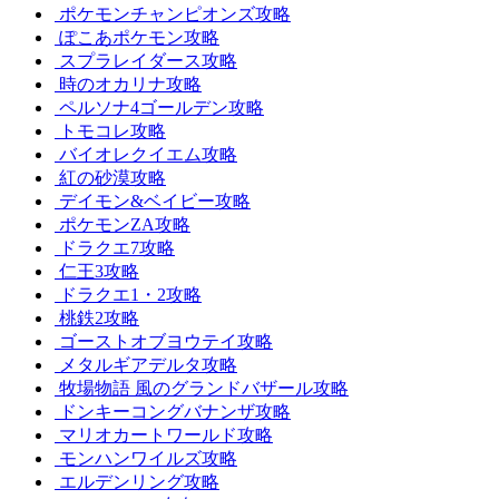
ポケモンチャンピオンズ攻略
ぽこあポケモン攻略
スプラレイダース攻略
時のオカリナ攻略
ペルソナ4ゴールデン攻略
トモコレ攻略
バイオレクイエム攻略
紅の砂漠攻略
デイモン&ベイビー攻略
ポケモンZA攻略
ドラクエ7攻略
仁王3攻略
ドラクエ1・2攻略
桃鉄2攻略
ゴーストオブヨウテイ攻略
メタルギアデルタ攻略
牧場物語 風のグランドバザール攻略
ドンキーコングバナンザ攻略
マリオカートワールド攻略
モンハンワイルズ攻略
エルデンリング攻略