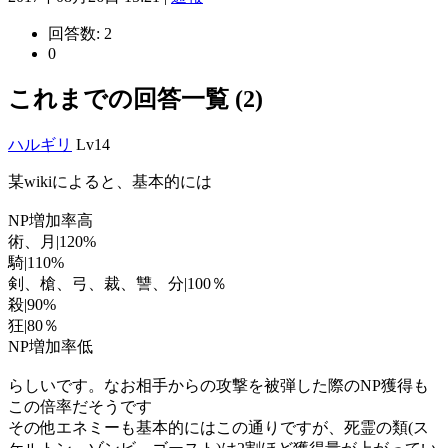
回答数:
2
0
これまでの回答一覧 (2)
ハルギリ
Lv14
某wikiによると、基本的には
NP増加率高
術、月|120%
騎|110%
剣、槍、弓、裁、讐、分|100％
殺|90%
狂|80％
NP増加率低
らしいです。なお相手からの攻撃を被弾した際のNP獲得も
この倍率だそうです
その他エネミーも基本的にはこの通りですが、死霊の類(ス