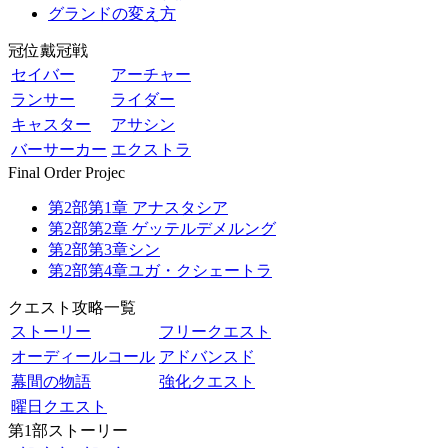
グランドの変え方
冠位戴冠戦
セイバー
アーチャー
ランサー
ライダー
キャスター
アサシン
バーサーカー
エクストラ
Final Order Projec
第2部第1章 アナスタシア
第2部第2章 ゲッテルデメルング
第2部第3章シン
第2部第4章ユガ・クシェートラ
クエスト攻略一覧
ストーリー
フリークエスト
オーディールコール
アドバンスド
幕間の物語
強化クエスト
曜日クエスト
第1部ストーリー