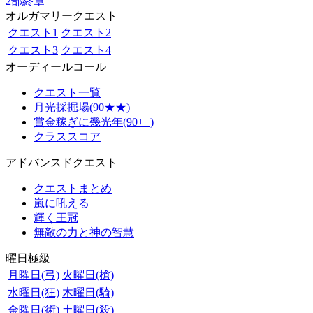
2部終章
オルガマリークエスト
クエスト1
クエスト2
クエスト3
クエスト4
オーディールコール
クエスト一覧
月光採掘場(90★★)
賞金稼ぎに幾光年(90++)
クラススコア
アドバンスドクエスト
クエストまとめ
嵐に吼える
輝く王冠
無敵の力と神の智慧
曜日極級
月曜日(弓)
火曜日(槍)
水曜日(狂)
木曜日(騎)
金曜日(術)
土曜日(殺)