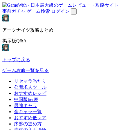
事前ガチャ
ゲーム検索
ログイン
アークナイツ攻略まとめ
掲示板Q&A
トップに戻る
ゲーム攻略一覧を見る
リセマラ当たり
公開求人ツール
おすすめレシピ
中国版tier表
最強キャラ
全キャラ一覧
おすすめ低レア
序盤の進め方
素材の入手場所