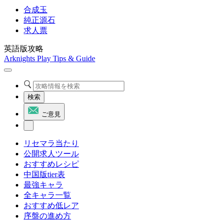
合成玉
純正源石
求人票
英語版攻略
Arknights Play Tips & Guide
検索
ご意見
リセマラ当たり
公開求人ツール
おすすめレシピ
中国版tier表
最強キャラ
全キャラ一覧
おすすめ低レア
序盤の進め方