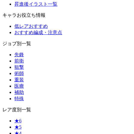
昇進後イラスト一覧
キャラお役立ち情報
低レアおすすめ
おすすめ編成・注意点
ジョブ別一覧
先鋒
前衛
狙撃
術師
重装
医療
補助
特殊
レア度別一覧
★6
★5
★4