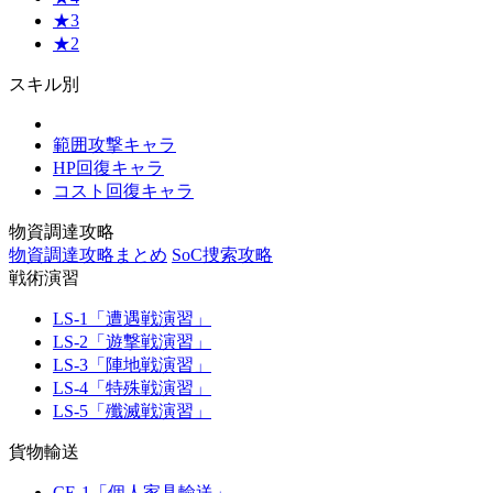
★3
★2
スキル別
範囲攻撃キャラ
HP回復キャラ
コスト回復キャラ
物資調達攻略
物資調達攻略まとめ
SoC捜索攻略
戦術演習
LS-1「遭遇戦演習」
LS-2「遊撃戦演習」
LS-3「陣地戦演習」
LS-4「特殊戦演習」
LS-5「殲滅戦演習」
貨物輸送
CE-1「個人家具輸送」