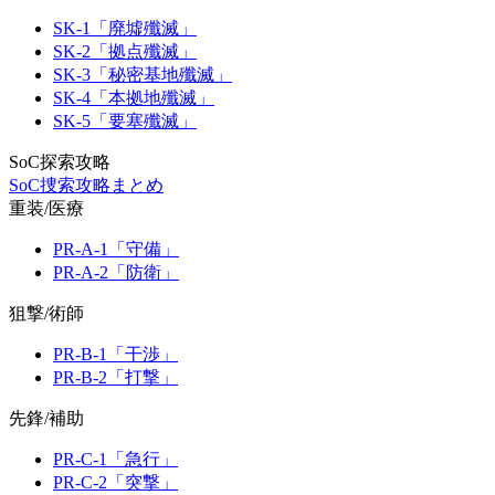
SK-1「廃墟殲滅」
SK-2「拠点殲滅」
SK-3「秘密基地殲滅」
SK-4「本拠地殲滅」
SK-5「要塞殲滅」
SoC探索攻略
SoC捜索攻略まとめ
重装/医療
PR-A-1「守備」
PR-A-2「防衛」
狙撃/術師
PR-B-1「干渉」
PR-B-2「打撃」
先鋒/補助
PR-C-1「急行」
PR-C-2「突撃」