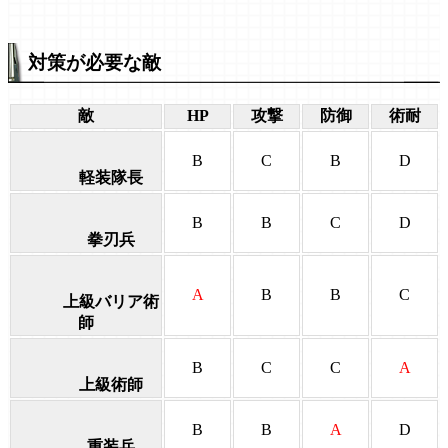
対策が必要な敵
敵
HP
攻撃
防御
術耐
B
C
B
D
軽装隊長
B
B
C
D
拳刃兵
A
B
B
C
上級バリア術
師
B
C
C
A
上級術師
B
B
A
D
重装兵