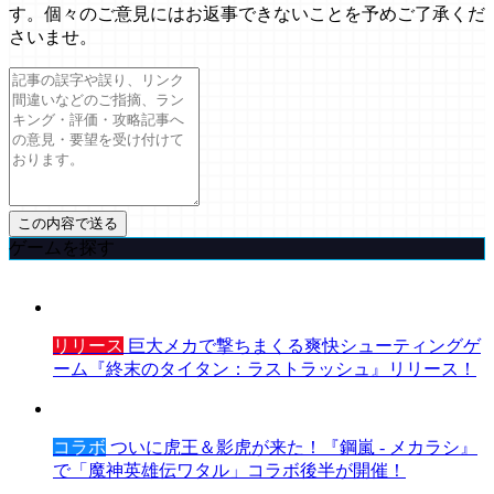
す。個々のご意見にはお返事できないことを予めご了承くだ
さいませ。
ゲームを探す
リリース
巨大メカで撃ちまくる爽快シューティングゲ
ーム『終末のタイタン：ラストラッシュ』リリース！
コラボ
ついに虎王＆影虎が来た！『鋼嵐 - メカラシ』
で「魔神英雄伝ワタル」コラボ後半が開催！