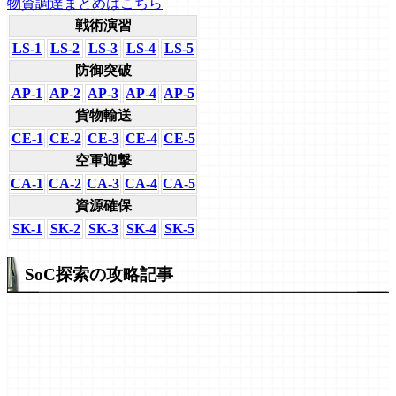
物資調達まとめはこちら
戦術演習
LS-1
LS-2
LS-3
LS-4
LS-5
防御突破
AP-1
AP-2
AP-3
AP-4
AP-5
貨物輸送
CE-1
CE-2
CE-3
CE-4
CE-5
空軍迎撃
CA-1
CA-2
CA-3
CA-4
CA-5
資源確保
SK-1
SK-2
SK-3
SK-4
SK-5
SoC探索の攻略記事