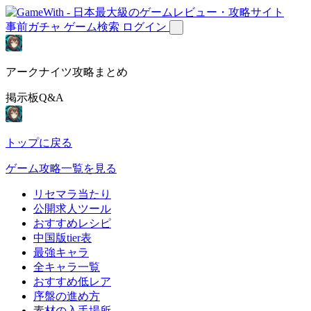
事前ガチャ
ゲーム検索
ログイン
アークナイツ攻略まとめ
掲示板Q&A
トップに戻る
ゲーム攻略一覧を見る
リセマラ当たり
公開求人ツール
おすすめレシピ
中国版tier表
最強キャラ
全キャラ一覧
おすすめ低レア
序盤の進め方
素材の入手場所