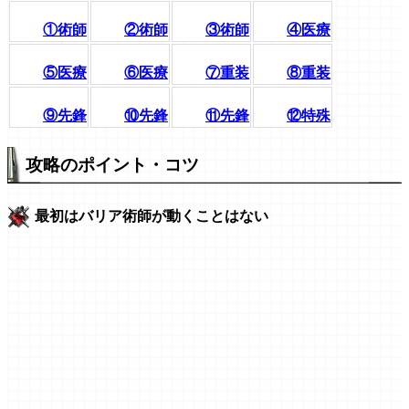
①術師
②術師
③術師
④医療
⑤医療
⑥医療
⑦重装
⑧重装
⑨先鋒
⑩先鋒
⑪先鋒
⑫特殊
攻略のポイント・コツ
最初はバリア術師が動くことはない