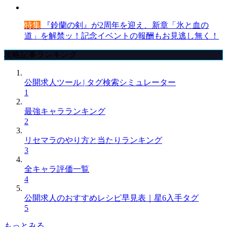
特集
『鈴蘭の剣』が2周年を迎え、新章「氷と血の
道」を解禁ッ！記念イベントの報酬もお見逃し無く！
攻略記事ランキング
公開求人ツール | タグ検索シミュレーター
1
最強キャラランキング
2
リセマラのやり方と当たりランキング
3
全キャラ評価一覧
4
公開求人のおすすめレシピ早見表｜星6入手タグ
5
もっとみる