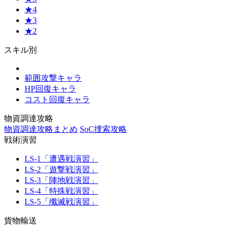
★4
★3
★2
スキル別
範囲攻撃キャラ
HP回復キャラ
コスト回復キャラ
物資調達攻略
物資調達攻略まとめ
SoC捜索攻略
戦術演習
LS-1「遭遇戦演習」
LS-2「遊撃戦演習」
LS-3「陣地戦演習」
LS-4「特殊戦演習」
LS-5「殲滅戦演習」
貨物輸送