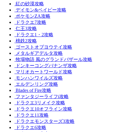
紅の砂漠攻略
デイモン&ベイビー攻略
ポケモンZA攻略
ドラクエ7攻略
仁王3攻略
ドラクエ1・2攻略
桃鉄2攻略
ゴーストオブヨウテイ攻略
メタルギアデルタ攻略
牧場物語 風のグランドバザール攻略
ドンキーコングバナンザ攻略
マリオカートワールド攻略
モンハンワイルズ攻略
エルデンリング攻略
Blades of Fire攻略
ファンタジーライフi攻略
ドラクエ3リメイク攻略
ドラクエ10オフライン攻略
ドラクエ11攻略
ドラクエモンスターズ3攻略
ドラクエ6攻略