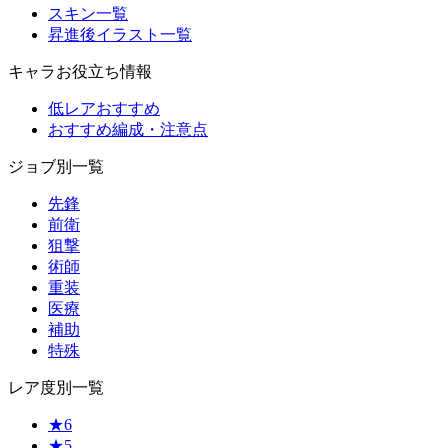
スキン一覧
昇進後イラスト一覧
キャラお役立ち情報
低レアおすすめ
おすすめ編成・注意点
ジョブ別一覧
先鋒
前衛
狙撃
術師
重装
医療
補助
特殊
レア度別一覧
★6
★5