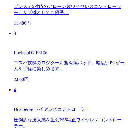
プレステ5対応のアローン製ワイヤレスコントローラ
ー。サブ機としても優秀。
11,480円
3
Logicool G F310r
コスパ抜群のロジクール製有線パッド。幅広いPCゲー
ムを手軽に楽しめます。
2,860円
4
DualSense ワイヤレスコントローラー
圧倒的な没入感を生むPS5純正ワイヤレスコントロー
ラー。