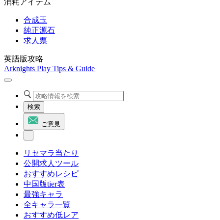
消耗アイテム
合成玉
純正源石
求人票
英語版攻略
Arknights Play Tips & Guide
検索
ご意見
リセマラ当たり
公開求人ツール
おすすめレシピ
中国版tier表
最強キャラ
全キャラ一覧
おすすめ低レア