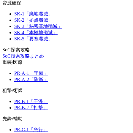
資源確保
SK-1「廃墟殲滅」
SK-2「拠点殲滅」
SK-3「秘密基地殲滅」
SK-4「本拠地殲滅」
SK-5「要塞殲滅」
SoC探索攻略
SoC捜索攻略まとめ
重装/医療
PR-A-1「守備」
PR-A-2「防衛」
狙撃/術師
PR-B-1「干渉」
PR-B-2「打撃」
先鋒/補助
PR-C-1「急行」