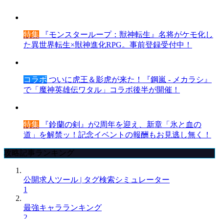
特集
『モンスターループ：獣神転生』名将がケモ化し
た異世界転生×獣神進化RPG。事前登録受付中！
コラボ
ついに虎王＆影虎が来た！『鋼嵐 - メカラシ』
で「魔神英雄伝ワタル」コラボ後半が開催！
特集
『鈴蘭の剣』が2周年を迎え、新章「氷と血の
道」を解禁ッ！記念イベントの報酬もお見逃し無く！
攻略記事ランキング
公開求人ツール | タグ検索シミュレーター
1
最強キャラランキング
2