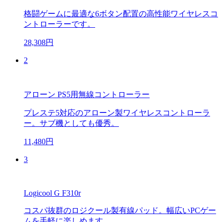
格闘ゲームに最適な6ボタン配置の高性能ワイヤレスコ
ントローラーです。
28,308円
2
アローン PS5用無線コントローラー
プレステ5対応のアローン製ワイヤレスコントローラ
ー。サブ機としても優秀。
11,480円
3
Logicool G F310r
コスパ抜群のロジクール製有線パッド。幅広いPCゲー
ムを手軽に楽しめます。