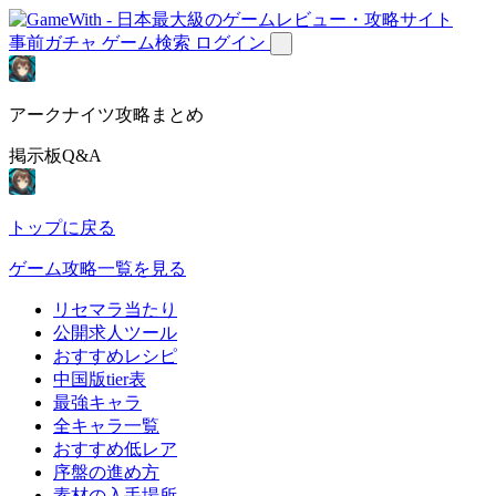
事前ガチャ
ゲーム検索
ログイン
アークナイツ攻略まとめ
掲示板Q&A
トップに戻る
ゲーム攻略一覧を見る
リセマラ当たり
公開求人ツール
おすすめレシピ
中国版tier表
最強キャラ
全キャラ一覧
おすすめ低レア
序盤の進め方
素材の入手場所