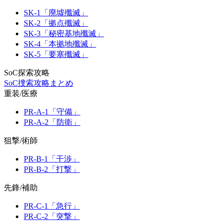
SK-1「廃墟殲滅」
SK-2「拠点殲滅」
SK-3「秘密基地殲滅」
SK-4「本拠地殲滅」
SK-5「要塞殲滅」
SoC探索攻略
SoC捜索攻略まとめ
重装/医療
PR-A-1「守備」
PR-A-2「防衛」
狙撃/術師
PR-B-1「干渉」
PR-B-2「打撃」
先鋒/補助
PR-C-1「急行」
PR-C-2「突撃」