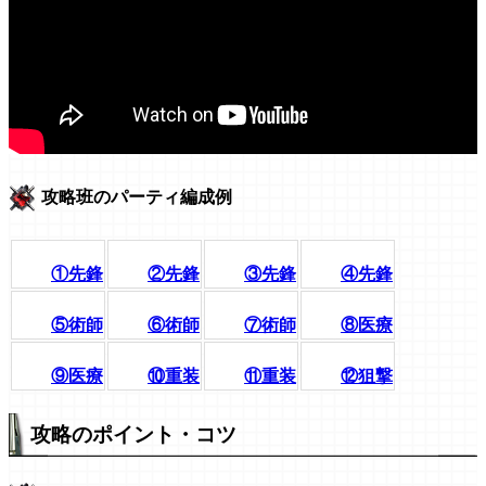
攻略班のパーティ編成例
①先鋒
②先鋒
③先鋒
④先鋒
⑤術師
⑥術師
⑦術師
⑧医療
⑨医療
⑩重装
⑪重装
⑫狙撃
攻略のポイント・コツ