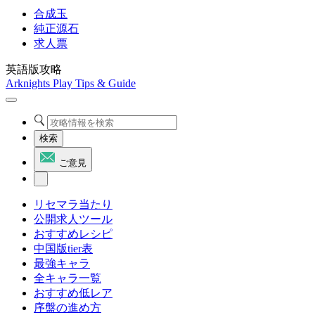
合成玉
純正源石
求人票
英語版攻略
Arknights Play Tips & Guide
検索
ご意見
リセマラ当たり
公開求人ツール
おすすめレシピ
中国版tier表
最強キャラ
全キャラ一覧
おすすめ低レア
序盤の進め方