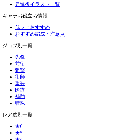
昇進後イラスト一覧
キャラお役立ち情報
低レアおすすめ
おすすめ編成・注意点
ジョブ別一覧
先鋒
前衛
狙撃
術師
重装
医療
補助
特殊
レア度別一覧
★6
★5
★4