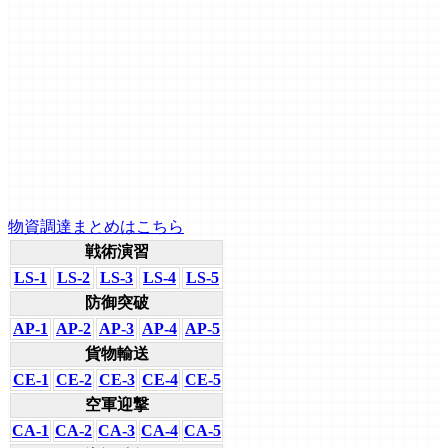
物資調達まとめはこちら
戦術演習
LS-1
LS-2
LS-3
LS-4
LS-5
防御突破
AP-1
AP-2
AP-3
AP-4
AP-5
貨物輸送
CE-1
CE-2
CE-3
CE-4
CE-5
空軍迎撃
CA-1
CA-2
CA-3
CA-4
CA-5