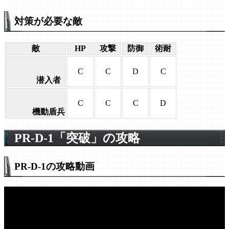
対策が必要な敵
敵
HP
攻撃
防御
術耐
C
C
D
C
潜入者
C
C
C
D
機動盾兵
PR-D-1「突破」の攻略
PR-D-1の攻略動画