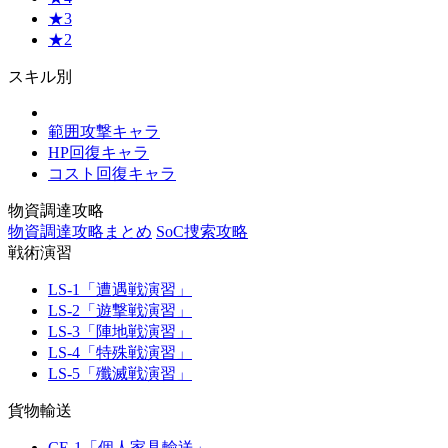
★3
★2
スキル別
範囲攻撃キャラ
HP回復キャラ
コスト回復キャラ
物資調達攻略
物資調達攻略まとめ
SoC捜索攻略
戦術演習
LS-1「遭遇戦演習」
LS-2「遊撃戦演習」
LS-3「陣地戦演習」
LS-4「特殊戦演習」
LS-5「殲滅戦演習」
貨物輸送
CE-1「個人家具輸送」