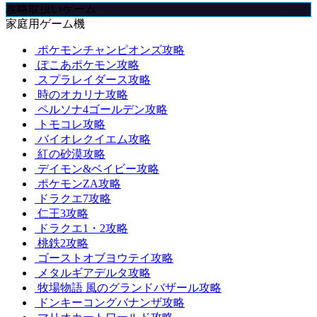
攻略取扱いゲーム
家庭用ゲーム機
ポケモンチャンピオンズ攻略
ぽこあポケモン攻略
スプラレイダース攻略
時のオカリナ攻略
ペルソナ4ゴールデン攻略
トモコレ攻略
バイオレクイエム攻略
紅の砂漠攻略
デイモン&ベイビー攻略
ポケモンZA攻略
ドラクエ7攻略
仁王3攻略
ドラクエ1・2攻略
桃鉄2攻略
ゴーストオブヨウテイ攻略
メタルギアデルタ攻略
牧場物語 風のグランドバザール攻略
ドンキーコングバナンザ攻略