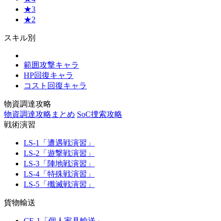
★3
★2
スキル別
範囲攻撃キャラ
HP回復キャラ
コスト回復キャラ
物資調達攻略
物資調達攻略まとめ
SoC捜索攻略
戦術演習
LS-1「遭遇戦演習」
LS-2「遊撃戦演習」
LS-3「陣地戦演習」
LS-4「特殊戦演習」
LS-5「殲滅戦演習」
貨物輸送
CE-1「個人家具輸送」