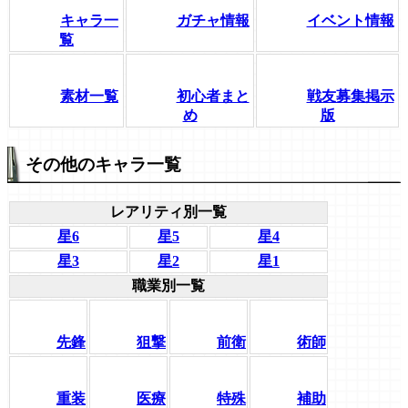
キャラ一
ガチャ情報
イベント情報
覧
素材一覧
初心者まと
戦友募集掲示
め
版
その他のキャラ一覧
レアリティ別一覧
星6
星5
星4
星3
星2
星1
職業別一覧
先鋒
狙撃
前衛
術師
重装
医療
特殊
補助