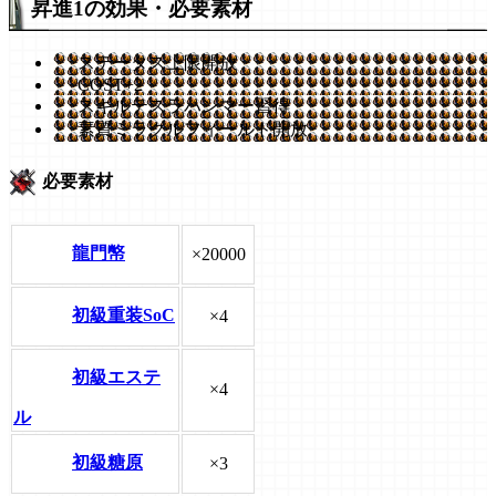
昇進1の効果・必要素材
ステータス上限開放
COST+2
スキルテスラハンマー習得
素質ミラクルフィールド開放
必要素材
龍門幤
×20000
初級重装SoC
×4
初級エステ
×4
ル
初級糖原
×3