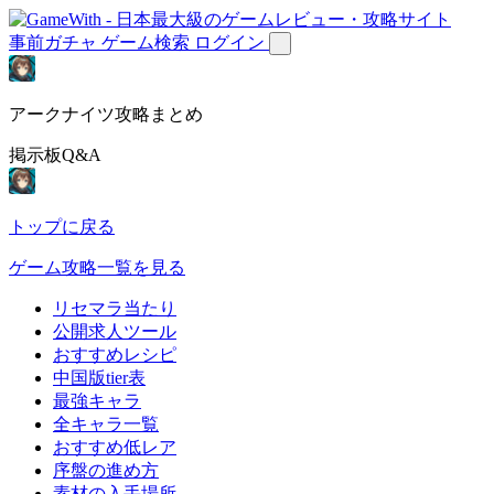
事前ガチャ
ゲーム検索
ログイン
アークナイツ攻略まとめ
掲示板Q&A
トップに戻る
ゲーム攻略一覧を見る
リセマラ当たり
公開求人ツール
おすすめレシピ
中国版tier表
最強キャラ
全キャラ一覧
おすすめ低レア
序盤の進め方
素材の入手場所