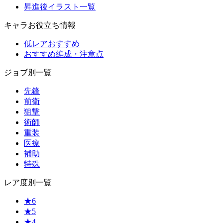
昇進後イラスト一覧
キャラお役立ち情報
低レアおすすめ
おすすめ編成・注意点
ジョブ別一覧
先鋒
前衛
狙撃
術師
重装
医療
補助
特殊
レア度別一覧
★6
★5
★4