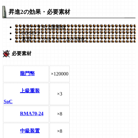
昇進2の効果・必要素材
ステータス上限開放
COST+2
素質ミラクルフィールド強化
必要素材
龍門幤
×120000
上級重装
×3
SoC
RMA70-24
×8
中級装置
×8