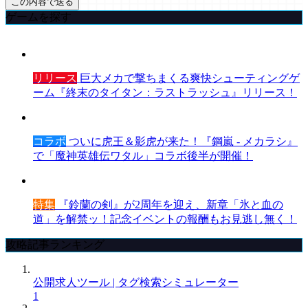
ゲームを探す
リリース
巨大メカで撃ちまくる爽快シューティングゲ
ーム『終末のタイタン：ラストラッシュ』リリース！
コラボ
ついに虎王＆影虎が来た！『鋼嵐 - メカラシ』
で「魔神英雄伝ワタル」コラボ後半が開催！
特集
『鈴蘭の剣』が2周年を迎え、新章「氷と血の
道」を解禁ッ！記念イベントの報酬もお見逃し無く！
攻略記事ランキング
公開求人ツール | タグ検索シミュレーター
1