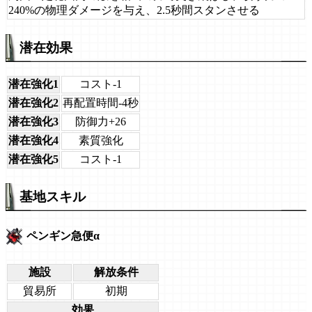
240%の物理ダメージを与え、2.5秒間スタンさせる
潜在効果
潜在強化1
コスト-1
潜在強化2
再配置時間-4秒
潜在強化3
防御力+26
潜在強化4
素質強化
潜在強化5
コスト-1
基地スキル
ペンギン急便α
施設
解放条件
貿易所
初期
効果