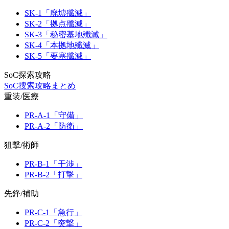
SK-1「廃墟殲滅」
SK-2「拠点殲滅」
SK-3「秘密基地殲滅」
SK-4「本拠地殲滅」
SK-5「要塞殲滅」
SoC探索攻略
SoC捜索攻略まとめ
重装/医療
PR-A-1「守備」
PR-A-2「防衛」
狙撃/術師
PR-B-1「干渉」
PR-B-2「打撃」
先鋒/補助
PR-C-1「急行」
PR-C-2「突撃」