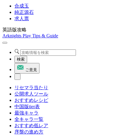
合成玉
純正源石
求人票
英語版攻略
Arknights Play Tips & Guide
検索
ご意見
リセマラ当たり
公開求人ツール
おすすめレシピ
中国版tier表
最強キャラ
全キャラ一覧
おすすめ低レア
序盤の進め方