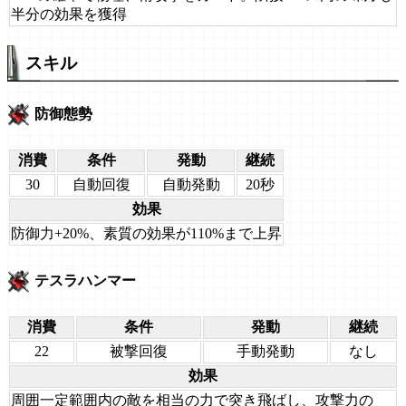
半分の効果を獲得
スキル
防御態勢
消費
条件
発動
継続
30
自動回復
自動発動
20秒
効果
防御力+20%、素質の効果が110%まで上昇
テスラハンマー
消費
条件
発動
継続
22
被撃回復
手動発動
なし
効果
周囲一定範囲内の敵を相当の力で突き飛ばし、攻撃力の