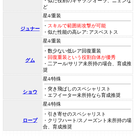
・似た役割のキャラ:クオーラ、ニェンな
ど
星4/重装
・
スキルで範囲術攻撃が可能
ジュナー
・似た性能の高レア: アスベストス
星4/重装
・数少ない低レア回復重装
・
回復重装という役割自体が優秀
グム
・
二アール/サリア未所持の場合、育成推
奨
星4/特殊
・突き飛ばしのスペシャリスト
ショウ
・
エフイーター未所持なら育成推奨
星4/特殊
・引き寄せのスペシャリスト
ロープ
・
クリフハート/スノーズント未所持の場
合、育成推奨