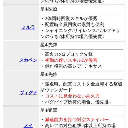
ンのうち2体所持の場合優先度↓
星4/医療
・2体同時回復スキルが優秀
・配置時全員回復の素質も便利
ミルラ
・
シャイニング/サイレンス/ワルファリ
ンのうち2体所持の場合優先度↓
星4/先鋒
・高火力の2ブロック先鋒
スカベン
・
初動の速いスキル2が優秀
・似た役割の高レア: テキサス
星4/先鋒
・撤退時、配置コストを全返却する撃破
型ヴァンガード
ヴィグナ
・
コストに見合わない高火力
・
バグパイプ所持の場合、優先度↓
星4/狙撃
・
減速能力を持つ対空スナイパー
メイ
・
高レアの対空狙撃2体以上所持の場