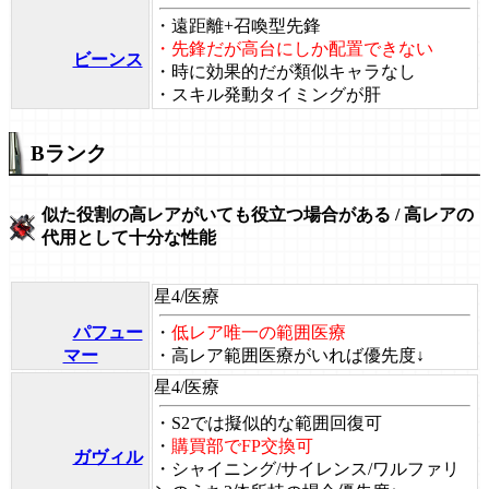
・遠距離+召喚型先鋒
・先鋒だが高台にしか配置できない
ビーンス
・時に効果的だが類似キャラなし
・スキル発動タイミングが肝
Bランク
似た役割の高レアがいても役立つ場合がある / 高レアの
代用として十分な性能
星4/医療
パフュー
・
低レア唯一の範囲医療
マー
・
高レア範囲医療がいれば優先度↓
星4/医療
・S2では擬似的な範囲回復可
・
購買部でFP交換可
ガヴィル
・
シャイニング/サイレンス/ワルファリ