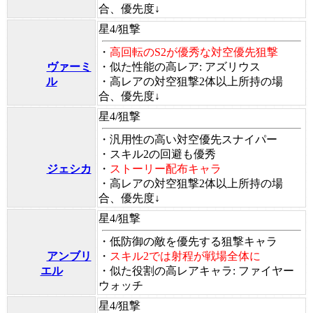
合、優先度↓
星4/狙撃
・
高回転のS2が優秀な対空優先狙撃
ヴァーミ
・似た性能の高レア: アズリウス
ル
・
高レアの対空狙撃2体以上所持の場
合、優先度↓
星4/狙撃
・汎用性の高い対空優先スナイパー
・スキル2の回避も優秀
ジェシカ
・
ストーリー配布キャラ
・
高レアの対空狙撃2体以上所持の場
合、優先度↓
星4/狙撃
・低防御の敵を優先する狙撃キャラ
アンブリ
・
スキル2では射程が戦場全体に
エル
・似た役割の高レアキャラ: ファイヤー
ウォッチ
星4/狙撃