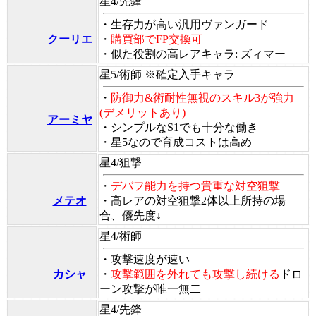
星4/先鋒
・生存力が高い汎用ヴァンガード
クーリエ
・
購買部でFP交換可
・似た役割の高レアキャラ: ズィマー
星5/術師
※確定入手キャラ
・
防御力&術耐性無視のスキル3が強力
(デメリットあり)
アーミヤ
・シンプルなS1でも十分な働き
・星5なので育成コストは高め
星4/狙撃
・
デバフ能力を持つ貴重な対空狙撃
メテオ
・
高レアの対空狙撃2体以上所持の場
合、優先度↓
星4/術師
・攻撃速度が速い
カシャ
・
攻撃範囲を外れても攻撃し続ける
ドロ
ーン攻撃が唯一無二
星4/先鋒