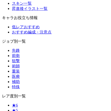
スキン一覧
昇進後イラスト一覧
キャラお役立ち情報
低レアおすすめ
おすすめ編成・注意点
ジョブ別一覧
先鋒
前衛
狙撃
術師
重装
医療
補助
特殊
レア度別一覧
★6
★5