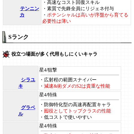
・高速なコスト回復スキル
テンニン
・素質で先鋒全員にリジェネ付与
カ
・
ポテンシャルは高いが序盤から育てる
必要性は薄い
Sランク
役立つ場面が多く代用もしにくいキャラ
星4/狙撃
シラユ
・広射程の範囲スナイパー
キ
・
減速&術ダメのS2は貴重な性能
星4/特殊
・防御特化型の高速再配置キャラ
グラベ
・
囮役としてトップクラスの性能
ル
・低コストで使いやすい
星4/特殊