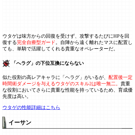
ウタゲは味方からの回復を受けず、攻撃するたびにHPを回
復する
完全自療型ガード
。自陣から遠く離れたマスに配置し
ても、単騎で活躍してくれる貴重なオペレーターだ。
「へラグ」の下位互換にならない
似た役割の高レアキャラに「ヘラグ」がいるが、
配置後一定
時間術ダメージを与えるウタゲのスキル2は唯一無二。
貴重
な役割においてさらに貴重な性能を持っているため、育成優
先度は高い。
ウタゲの性能詳細はこちら
イーサン