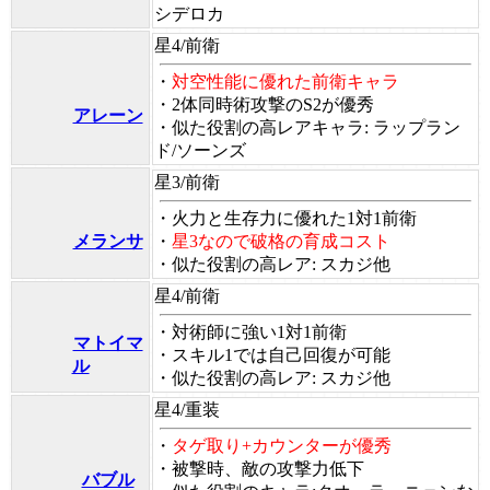
シデロカ
星4/前衛
・
対空性能に優れた前衛キャラ
・2体同時術攻撃のS2が優秀
アレーン
・似た役割の高レアキャラ: ラップラン
ド/ソーンズ
星3/前衛
・火力と生存力に優れた1対1前衛
メランサ
・
星3なので破格の育成コスト
・似た役割の高レア: スカジ他
星4/前衛
・対術師に強い1対1前衛
マトイマ
・スキル1では自己回復が可能
ル
・似た役割の高レア: スカジ他
星4/重装
・
タゲ取り+カウンターが優秀
・被撃時、敵の攻撃力低下
バブル