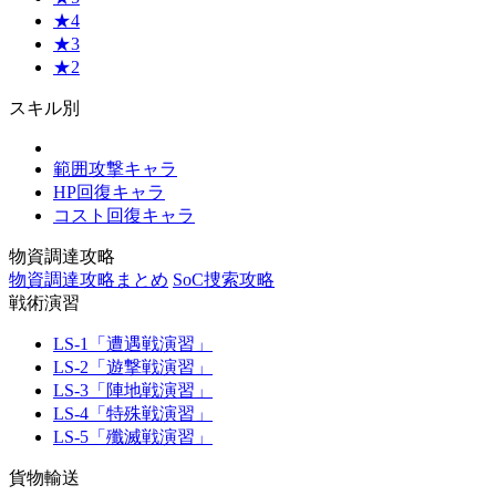
★4
★3
★2
スキル別
範囲攻撃キャラ
HP回復キャラ
コスト回復キャラ
物資調達攻略
物資調達攻略まとめ
SoC捜索攻略
戦術演習
LS-1「遭遇戦演習」
LS-2「遊撃戦演習」
LS-3「陣地戦演習」
LS-4「特殊戦演習」
LS-5「殲滅戦演習」
貨物輸送