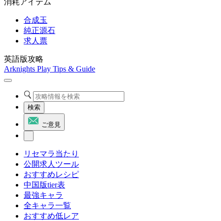
消耗アイテム
合成玉
純正源石
求人票
英語版攻略
Arknights Play Tips & Guide
検索
ご意見
リセマラ当たり
公開求人ツール
おすすめレシピ
中国版tier表
最強キャラ
全キャラ一覧
おすすめ低レア