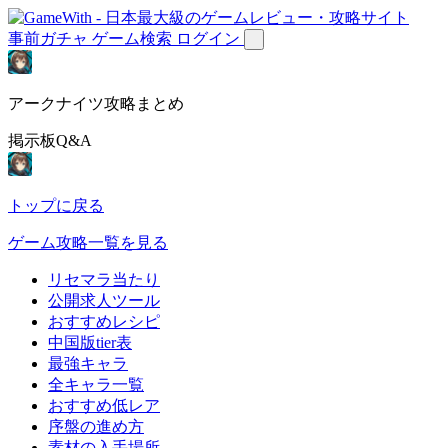
事前ガチャ
ゲーム検索
ログイン
アークナイツ攻略まとめ
掲示板Q&A
トップに戻る
ゲーム攻略一覧を見る
リセマラ当たり
公開求人ツール
おすすめレシピ
中国版tier表
最強キャラ
全キャラ一覧
おすすめ低レア
序盤の進め方
素材の入手場所