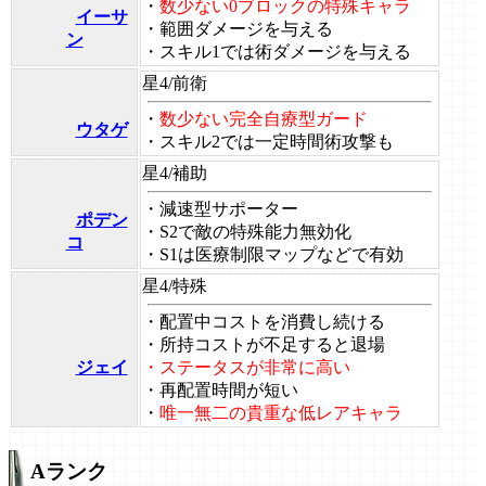
・
数少ない0ブロックの特殊キャラ
イーサ
・範囲ダメージを与える
ン
・スキル1では術ダメージを与える
星4/前衛
・
数少ない完全自療型ガード
ウタゲ
・スキル2では一定時間術攻撃も
星4/補助
・減速型サポーター
ポデン
・S2で敵の特殊能力無効化
コ
・S1は医療制限マップなどで有効
星4/特殊
・配置中コストを消費し続ける
・所持コストが不足すると退場
ジェイ
・ステータスが非常に高い
・再配置時間が短い
・
唯一無二の貴重な低レアキャラ
Aランク