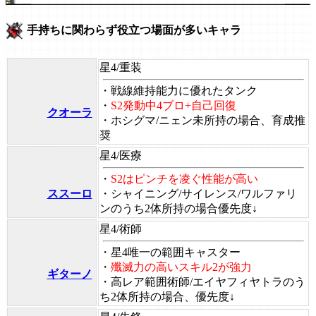
手持ちに関わらず役立つ場面が多いキャラ
星4/重装
・戦線維持能力に優れたタンク
・
S2発動中4ブロ+自己回復
クオーラ
・
ホシグマ/ニェン未所持の場合、育成推
奨
星4/医療
・
S2はピンチを凌ぐ性能が高い
ススーロ
・
シャイニング/サイレンス/ワルファリ
ンのうち2体所持の場合優先度↓
星4/術師
・星4唯一の範囲キャスター
・
殲滅力の高いスキル2が強力
ギターノ
・
高レア範囲術師/エイヤフィヤトラのう
ち2体所持の場合、優先度↓