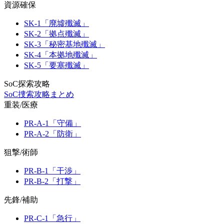
資源確保
SK-1「廃墟殲滅」
SK-2「拠点殲滅」
SK-3「秘密基地殲滅」
SK-4「本拠地殲滅」
SK-5「要塞殲滅」
SoC探索攻略
SoC捜索攻略まとめ
重装/医療
PR-A-1「守備」
PR-A-2「防衛」
狙撃/術師
PR-B-1「干渉」
PR-B-2「打撃」
先鋒/補助
PR-C-1「急行」