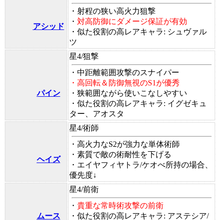
・射程の狭い高火力狙撃
・
対高防御にダメージ保証が有効
アシッド
・似た役割の高レアキャラ: シュヴァル
ツ
星4/狙撃
・中距離範囲攻撃のスナイパー
・高回転＆防御無視のS1が優秀
パイン
・狭範囲ながら使いこなしやすい
・似た役割の高レアキャラ: イグゼキュ
ター、アオスタ
星4/術師
・高火力なS2が強力な単体術師
・素質で敵の術耐性を下げる
ヘイズ
・
エイヤフィヤトラ/ケオべ所持の場合、
優先度↓
星4/前衛
・
貴重な常時術攻撃の前衛
ムース
・似た役割の高レアキャラ: アステシア/