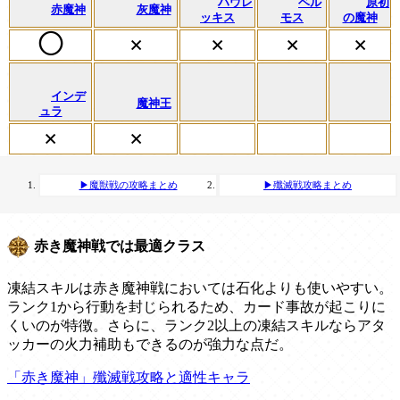
ハウレ
ベル
原初
赤魔神
灰魔神
ッキス
モス
の魔神
◯
×
×
×
×
インデ
魔神王
ュラ
×
×
▶魔獣戦の攻略まとめ
▶殲滅戦攻略まとめ
赤き魔神戦では最適クラス
凍結スキルは赤き魔神戦においては石化よりも使いやすい。
ランク1から行動を封じられるため、カード事故が起こりに
くいのが特徴。さらに、ランク2以上の凍結スキルならアタ
ッカーの火力補助もできるのが強力な点だ。
「赤き魔神」殲滅戦攻略と適性キャラ