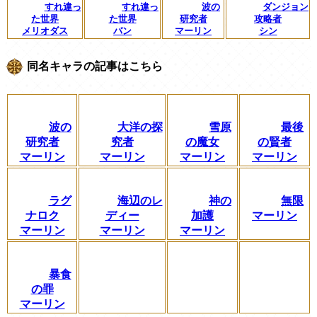
すれ違っ
すれ違っ
波の
ダンジョン
た世界
た世界
研究者
攻略者
メリオダス
バン
マーリン
シン
同名キャラの記事はこちら
波の
大洋の探
雪原
最後
研究者
究者
の魔女
の賢者
マーリン
マーリン
マーリン
マーリン
ラグ
海辺のレ
神の
無限
ナロク
ディー
加護
マーリン
マーリン
マーリン
マーリン
暴食
の罪
マーリン