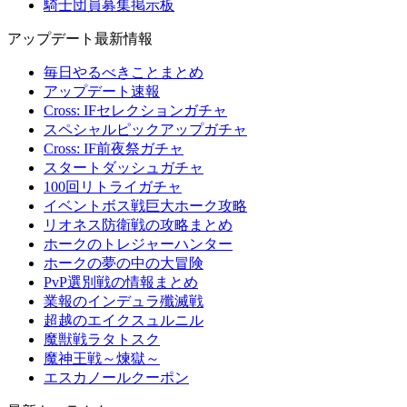
騎士団員募集掲示板
アップデート最新情報
毎日やるべきことまとめ
アップデート速報
Cross: IFセレクションガチャ
スペシャルピックアップガチャ
Cross: IF前夜祭ガチャ
スタートダッシュガチャ
100回リトライガチャ
イベントボス戦巨大ホーク攻略
リオネス防衛戦の攻略まとめ
ホークのトレジャーハンター
ホークの夢の中の大冒険
PvP選別戦の情報まとめ
業報のインデュラ殲滅戦
超越のエイクスュルニル
魔獣戦ラタトスク
魔神王戦～煉獄～
エスカノールクーポン