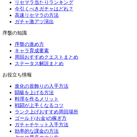
リセマラ当たりランキング
今引くべきガチャはどれ？
高速リセマラの方法
ガチャ激アツ演出
序盤の知識
序盤の進め方
キャラ育成要素
周回おすすめクエストまとめ
ステータス解説まとめ
お役立ち情報
進化の首飾りの入手方法
闘級を上げる方法
料理を作るメリット
戦闘が上手くなるコツ
ランク上げおすすめ周回場所
ゴールド(お金)の稼ぎ方
ガチャチケット入手方法
効率的な課金の方法