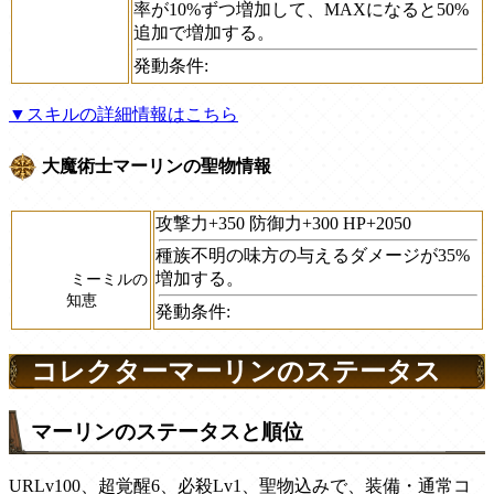
率が10%ずつ増加して、MAXになると50%
追加で増加する。
発動条件:
▼スキルの詳細情報はこちら
大魔術士マーリンの聖物情報
攻撃力+350 防御力+300 HP+2050
種族不明の味方の与えるダメージが35%
増加する。
ミーミルの
知恵
発動条件:
コレクターマーリンのステータス
マーリンのステータスと順位
URLv100、超覚醒6、必殺Lv1、聖物込みで、装備・通常コ