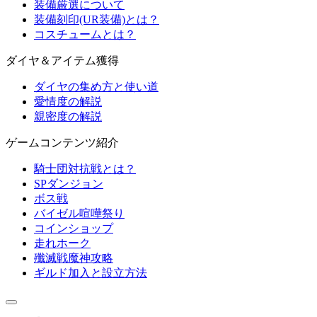
装備厳選について
装備刻印(UR装備)とは？
コスチュームとは？
ダイヤ＆アイテム獲得
ダイヤの集め方と使い道
愛情度の解説
親密度の解説
ゲームコンテンツ紹介
騎士団対抗戦とは？
SPダンジョン
ボス戦
バイゼル喧嘩祭り
コインショップ
走れホーク
殲滅戦魔神攻略
ギルド加入と設立方法