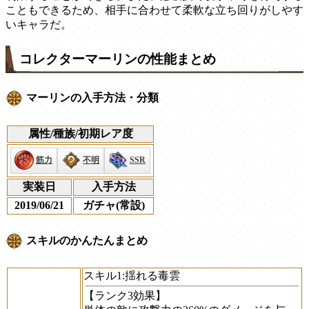
こともできるため、相手に合わせて柔軟な立ち回りがしやす
いキャラだ。
コレクターマーリンの性能まとめ
マーリンの入手方法・分類
属性/種族/初期レア度
筋力
不明
SSR
実装日
入手方法
2019/06/21
ガチャ(常設)
スキルのかんたんまとめ
スキル1:
揺れる毒雲
【ランク3効果】