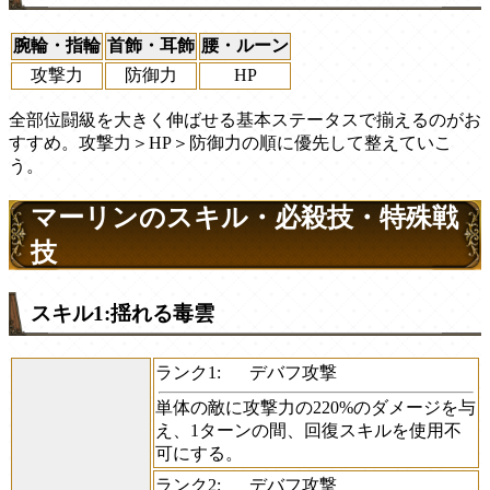
腕輪・指輪
首飾・耳飾
腰・ルーン
攻撃力
防御力
HP
全部位闘級を大きく伸ばせる基本ステータスで揃えるのがお
すすめ。攻撃力＞HP＞防御力の順に優先して整えていこ
う。
マーリンのスキル・必殺技・特殊戦
技
スキル1:揺れる毒雲
ランク1:
デバフ攻撃
単体の敵に攻撃力の220%のダメージを与
え、1ターンの間、回復スキルを使用不
可にする。
ランク2:
デバフ攻撃