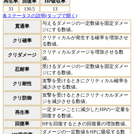
再生率
回復率
HP吸収率
33
130.5
13
各ステータスの説明(タップで開く)
与えるダメージの一定数値を固定ダメー
貫通率
ジにする数値。
クリティカルが発生する確率を増加させ
クリ確率
る数値。
クリティカルダメージを増加させる数
クリダメージ
値。
受けるダメージの一定数値を固定ダメー
忍耐率
ジにする数値。
攻撃を受けるときにクリティカル確率を
クリ耐性
減少させる数値。
攻撃を受けるときにクリティカルダメー
クリ防御
ジを減少させる数値。
一定ターンごとに減少したHPの一定量を
再生率
回復する数値。
回復率
HPを回復するときの回復量の増加数値。
ダメージの一定数値をHPに吸収する数