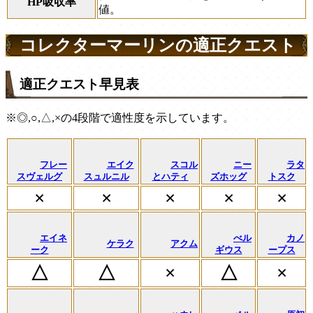
HP吸収率
値。
コレクターマーリンの適正クエスト
適正クエスト早見表
※◎,○,△,×の4段階で適性度を示しています。
フレー
エイク
スコル
ニー
ラタ
スヴェルグ
スュルニル
とハティ
ズホッグ
トスク
×
×
×
×
×
エイネ
べル
カノ
ケラク
アクム
ーク
ギウス
ープス
×
×
△
△
△