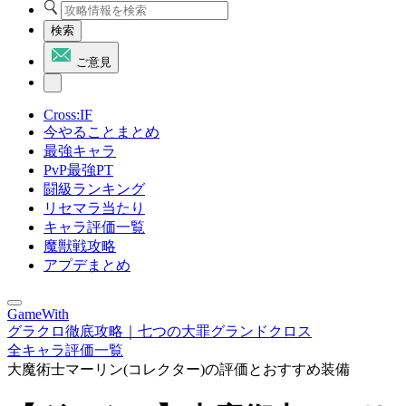
検索
ご意見
Cross:IF
今やることまとめ
最強キャラ
PvP最強PT
闘級ランキング
リセマラ当たり
キャラ評価一覧
魔獣戦攻略
アプデまとめ
GameWith
グラクロ徹底攻略｜七つの大罪グランドクロス
全キャラ評価一覧
大魔術士マーリン(コレクター)の評価とおすすめ装備