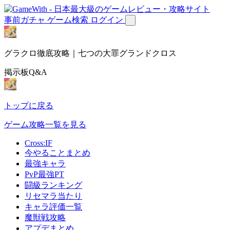
事前ガチャ
ゲーム検索
ログイン
グラクロ徹底攻略｜七つの大罪グランドクロス
掲示板Q&A
トップに戻る
ゲーム攻略一覧を見る
Cross:IF
今やることまとめ
最強キャラ
PvP最強PT
闘級ランキング
リセマラ当たり
キャラ評価一覧
魔獣戦攻略
アプデまとめ