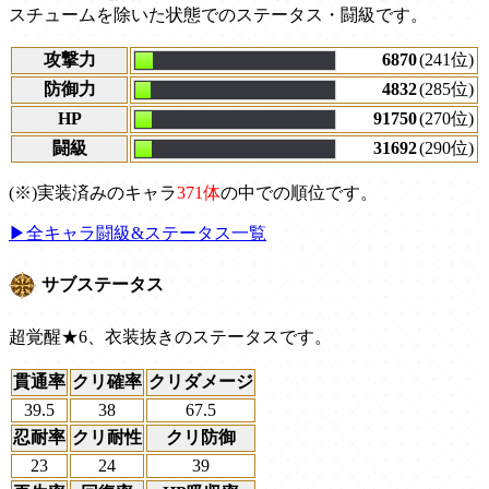
スチュームを除いた状態でのステータス・闘級です。
攻撃力
6870
(241位)
防御力
4832
(285位)
HP
91750
(270位)
闘級
31692
(290位)
(※)実装済みのキャラ
371体
の中での順位です。
▶全キャラ闘級&ステータス一覧
サブステータス
超覚醒★6、衣装抜きのステータスです。
貫通率
クリ確率
クリダメージ
39.5
38
67.5
忍耐率
クリ耐性
クリ防御
23
24
39