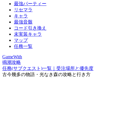
最強パーティー
リセマラ
キャラ
最強音骸
コード引き換え
未実装キャラ
マップ
任務一覧
GameWith
鳴潮攻略
任務(サブクエスト)一覧｜受注場所と優先度
古今幾多の物語・光なき森の攻略と行き方