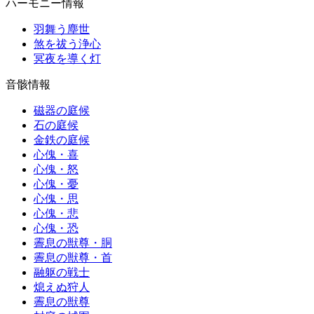
ハーモニー情報
羽舞う塵世
煞を祓う浄心
冥夜を導く灯
音骸情報
磁器の庭候
石の庭候
金鉄の庭候
心傀・喜
心傀・怒
心傀・憂
心傀・思
心傀・悲
心傀・恐
霽息の獣尊・胴
霽息の獣尊・首
融躯の戦士
熄えぬ狩人
霽息の獣尊