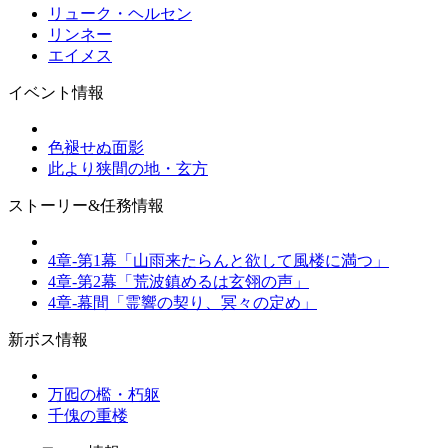
リューク・ヘルセン
リンネー
エイメス
イベント情報
色褪せぬ面影
此より狭間の地・玄方
ストーリー&任務情報
4章-第1幕「山雨来たらんと欲して風楼に満つ」
4章-第2幕「荒波鎮めるは玄翎の声」
4章-幕間「霊響の契り、冥々の定め」
新ボス情報
万囮の檻・朽躯
千傀の重楼