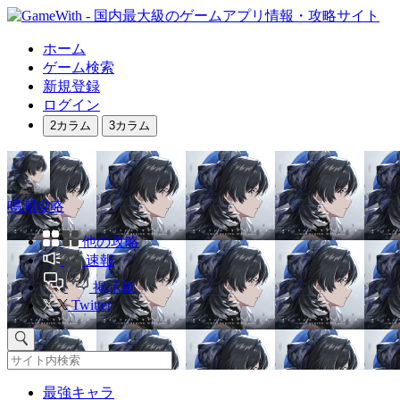
ホーム
ゲーム検索
新規登録
ログイン
2カラム
3カラム
鳴潮攻略
他の攻略
速報
掲示板
Twitter
最強キャラ