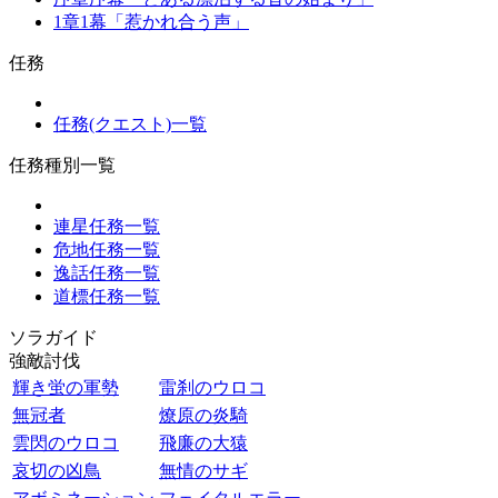
1章1幕「惹かれ合う声」
任務
任務(クエスト)一覧
任務種別一覧
連星任務一覧
危地任務一覧
逸話任務一覧
道標任務一覧
ソラガイド
強敵討伐
輝き蛍の軍勢
雷刹のウロコ
無冠者
燎原の炎騎
雲閃のウロコ
飛廉の大猿
哀切の凶鳥
無情のサギ