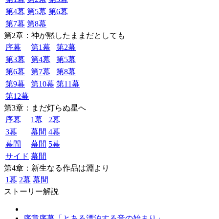
第4幕
第5幕
第6幕
第7幕
第8幕
第2章：神が黙したままだとしても
序幕
第1幕
第2幕
第3幕
第4幕
第5幕
第6幕
第7幕
第8幕
第9幕
第10幕
第11幕
第12幕
第3章：まだ灯らぬ星へ
序幕
1幕
2幕
3幕
幕間
4幕
幕間
幕間
5幕
サイド
幕間
第4章：新生なる作品は淵より
1幕
2幕
幕間
ストーリー解説
序章序幕「とある漂泊する音の始まり」