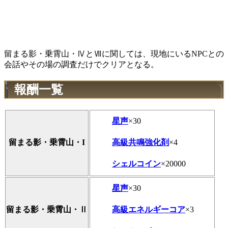
留まる影・乗霄山・ⅣとⅦに関しては、現地にいるNPCとの
会話やその場の調査だけでクリアとなる。
報酬一覧
星声
×30
高級共鳴強化剤
×4
留まる影・乗霄山・I
シェルコイン
×20000
星声
×30
高級エネルギーコア
×3
留まる影・乗霄山・Ⅱ