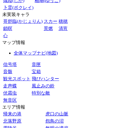
熾霞(しか)
釉瑚(ゆうご)
卜霊(ボクレイ)
未実装キャラ
哥舒臨(かじょりん)
スカー
穂穂
鎖暝
景燃
清宵
心
マップ情報
全体マップナビ(地図)
信号塔
音匣
音骸
宝箱
観光スポット
飛びハンター
走声蝶
風止みの鈴
伏霜虫
特別な敵
無音区
エリア情報
帰来の港
虎口の山脈
北落野原
怨鳥の沼