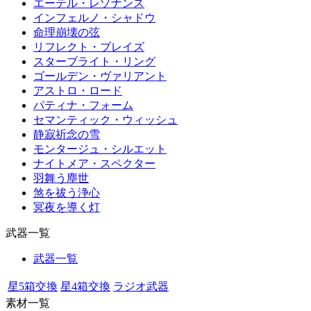
エーテル・レゾナンス
インフェルノ・シャドウ
命理崩壊の弦
リフレクト・ブレイズ
スターブライト・リング
ゴールデン・ヴァリアント
アストロ・ロード
パティナ・フォーム
セマンティック・ウィッシュ
静寂祈念の雪
モンタージュ・シルエット
ナイトメア・スペクター
羽舞う塵世
煞を祓う浄心
冥夜を導く灯
武器一覧
武器一覧
星5箱交換
星4箱交換
ラジオ武器
素材一覧