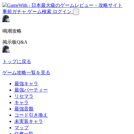
事前ガチャ
ゲーム検索
ログイン
鳴潮攻略
掲示板Q&A
トップに戻る
ゲーム攻略一覧を見る
最強キャラ
最強パーティー
リセマラ
キャラ
最強音骸
コード引き換え
未実装キャラ
マップ
任務一覧