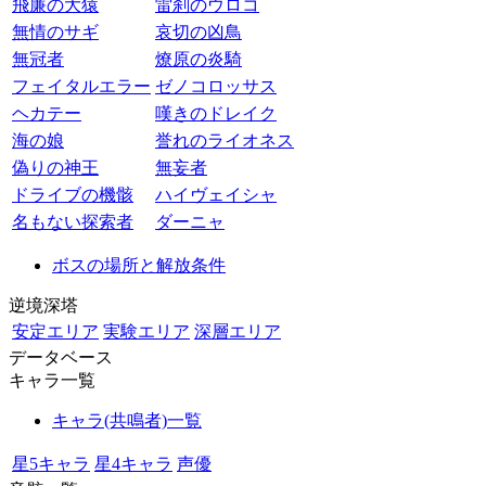
飛廉の大猿
雷刹のウロコ
無情のサギ
哀切の凶鳥
無冠者
燎原の炎騎
フェイタルエラー
ゼノコロッサス
ヘカテー
嘆きのドレイク
海の娘
誉れのライオネス
偽りの神王
無妄者
ドライブの機骸
ハイヴェイシャ
名もない探索者
ダーニャ
ボスの場所と解放条件
逆境深塔
安定エリア
実験エリア
深層エリア
データベース
キャラ一覧
キャラ(共鳴者)一覧
星5キャラ
星4キャラ
声優