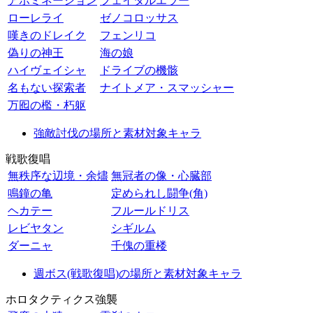
アボミネーション
フェイタルエラー
ローレライ
ゼノコロッサス
嘆きのドレイク
フェンリコ
偽りの神王
海の娘
ハイヴェイシャ
ドライブの機骸
名もない探索者
ナイトメア・スマッシャー
万囮の檻・朽躯
強敵討伐の場所と素材対象キャラ
戦歌復唱
無秩序な辺境・余燼
無冠者の像・心臓部
鳴鐘の亀
定められし闘争(角)
ヘカテー
フルールドリス
レビヤタン
シギルム
ダーニャ
千傀の重楼
週ボス(戦歌復唱)の場所と素材対象キャラ
ホロタクティクス強襲