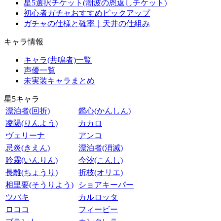
星5選択チケット(潮波の恩返しチケット)
初心者ガチャおすすめピックアップ
ガチャの仕様と確率｜天井の仕組み
キャラ情報
キャラ(共鳴者)一覧
声優一覧
未実装キャラまとめ
星5キャラ
漂泊者(回折)
鑑心(かんしん)
凌陽(りんよう)
カカロ
ヴェリーナ
アンコ
忌炎(きえん)
漂泊者(消滅)
吟霖(いんりん)
今汐(こんし)
長離(ちょうり)
折枝(オリエ)
相里要(そうりよう)
ショアキーパー
ツバキ
カルロッタ
ロココ
フィービー