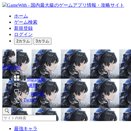
ホーム
ゲーム検索
新規登録
ログイン
2カラム
3カラム
鳴潮攻略
他の攻略
速報
掲示板
Twitter
最強キャラ