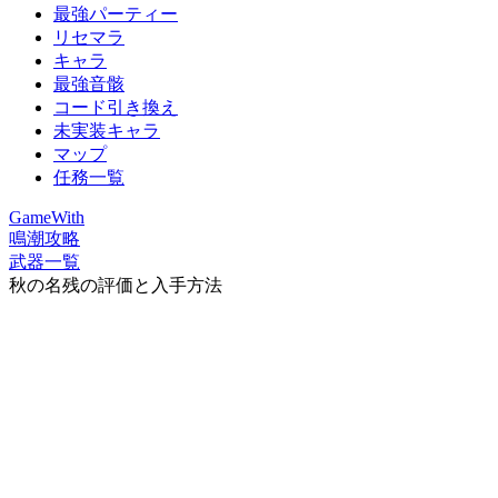
最強パーティー
リセマラ
キャラ
最強音骸
コード引き換え
未実装キャラ
マップ
任務一覧
GameWith
鳴潮攻略
武器一覧
秋の名残の評価と入手方法