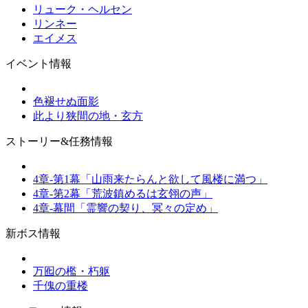
リューク・ヘルセン
リンネー
エイメス
イベント情報
色褪せぬ面影
此より狭間の地・玄方
ストーリー&任務情報
4章-第1幕「山雨来たらんと欲して風楼に満つ」
4章-第2幕「荒波鎮めるは玄翎の声」
4章-幕間「霊響の契り、冥々の定め」
新ボス情報
万囮の檻・朽躯
千傀の重楼