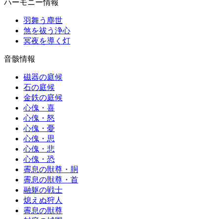
ハーモニー情報
羽舞う塵世
煞を祓う浄心
冥夜を導く灯
音骸情報
磁器の庭候
石の庭候
金鉄の庭候
心傀・喜
心傀・怒
心傀・憂
心傀・思
心傀・悲
心傀・恐
霽息の獣尊・胴
霽息の獣尊・首
融躯の戦士
熄えぬ狩人
霽息の獣尊