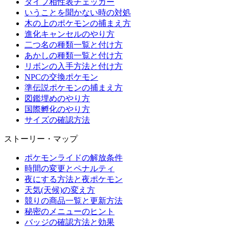
タイプ相性表チェッカー
いうことを聞かない時の対処
木の上のポケモンの捕まえ方
進化キャンセルのやり方
二つ名の種類一覧と付け方
あかしの種類一覧と付け方
リボンの入手方法と付け方
NPCの交換ポケモン
準伝説ポケモンの捕まえ方
図鑑埋めのやり方
国際孵化のやり方
サイズの確認方法
ストーリー・マップ
ポケモンライドの解放条件
時間の変更とペナルティ
夜にする方法と夜ポケモン
天気(天候)の変え方
競りの商品一覧と更新方法
秘密のメニューのヒント
バッジの確認方法と効果