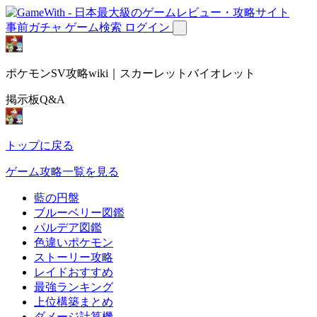
事前ガチャ
ゲーム検索
ログイン
ポケモンSV攻略wiki｜スカーレットバイオレット
掲示板Q&A
トップに戻る
ゲーム攻略一覧を見る
藍の円盤
ブルーベリー図鑑
パルデア図鑑
色違いポケモン
ストーリー攻略
レイドおすすめ
最強ランキング
上位構築まとめ
ダメージ計算機