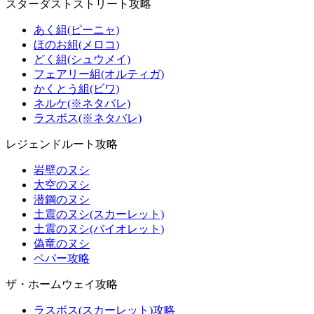
スターダストストリート攻略
あく組(ピーニャ)
ほのお組(メロコ)
どく組(シュウメイ)
フェアリー組(オルティガ)
かくとう組(ビワ)
ネルケ(※ネタバレ)
ラスボス(※ネタバレ)
レジェンドルート攻略
岩壁のヌシ
大空のヌシ
潜鋼のヌシ
土震のヌシ(スカーレット)
土震のヌシ(バイオレット)
偽竜のヌシ
ペパー攻略
ザ・ホームウェイ攻略
ラスボス(スカーレット)攻略