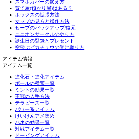
スマホカバーの変え方
育て屋(預かり屋)はある？
ボックスの拡張方法
マップの見方と操作方法
セーブのバックアップ/復元
ユニオンサークルのやり方
誕生日の登録とプレゼント
空飛ぶピカチュウの受け取り方
アイテム情報
アイテム一覧
進化石・進化アイテム
ボールの種類一覧
ミントの効果一覧
王冠の入手方法
テラピース一覧
パワー系アイテム
けいけんアメ集め
ハネの効果一覧
対戦アイテム一覧
ドーピングアイテム