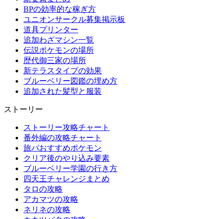
BPの効率的な稼ぎ方
ユニオンサークル募集掲示板
道具プリンター
追加わざマシン一覧
伝説ポケモンの場所
歴代御三家の場所
新テラスタイプの効果
ブルーベリー図鑑の埋め方
追加された髪型と服装
ストーリー
ストーリー攻略チャート
番外編の攻略チャート
旅パおすすめポケモン
クリア後のやり込み要素
ブルーベリー学園の行き方
四天王チャレンジまとめ
タロの攻略
アカマツの攻略
ネリネの攻略