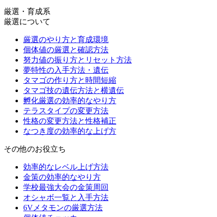
厳選・育成系
厳選について
厳選のやり方と育成環境
個体値の厳選と確認方法
努力値の振り方とリセット方法
夢特性の入手方法・遺伝
タマゴの作り方と時間短縮
タマゴ技の遺伝方法と横遺伝
孵化厳選の効率的なやり方
テラスタイプの変更方法
性格の変更方法と性格補正
なつき度の効率的な上げ方
その他のお役立ち
効率的なレベル上げ方法
金策の効率的なやり方
学校最強大会の金策周回
オシャボ一覧と入手方法
6Vメタモンの厳選方法