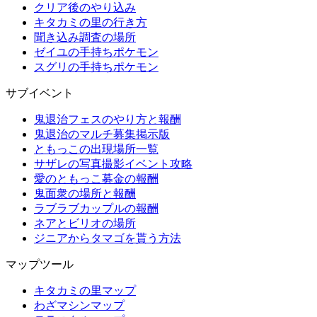
クリア後のやり込み
キタカミの里の行き方
聞き込み調査の場所
ゼイユの手持ちポケモン
スグリの手持ちポケモン
サブイベント
鬼退治フェスのやり方と報酬
鬼退治のマルチ募集掲示版
ともっこの出現場所一覧
サザレの写真撮影イベント攻略
愛のともっこ募金の報酬
鬼面衆の場所と報酬
ラブラブカップルの報酬
ネアとビリオの場所
ジニアからタマゴを貰う方法
マップツール
キタカミの里マップ
わざマシンマップ