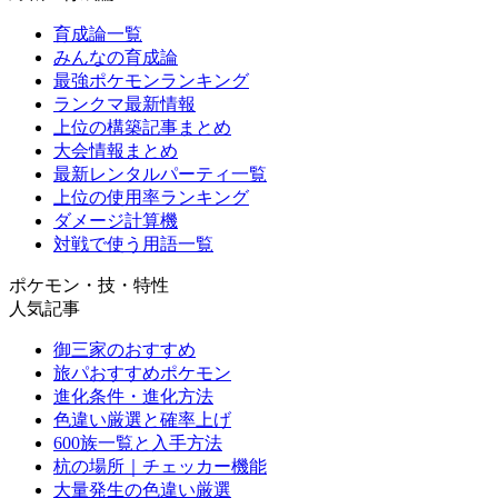
育成論一覧
みんなの育成論
最強ポケモンランキング
ランクマ最新情報
上位の構築記事まとめ
大会情報まとめ
最新レンタルパーティ一覧
上位の使用率ランキング
ダメージ計算機
対戦で使う用語一覧
ポケモン・技・特性
人気記事
御三家のおすすめ
旅パおすすめポケモン
進化条件・進化方法
色違い厳選と確率上げ
600族一覧と入手方法
杭の場所｜チェッカー機能
大量発生の色違い厳選