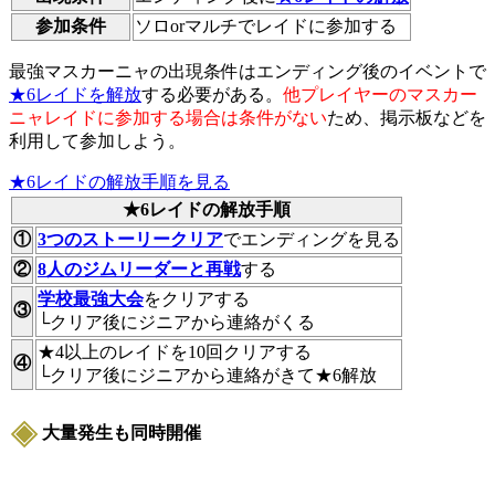
参加条件
ソロorマルチでレイドに参加する
最強マスカーニャの出現条件はエンディング後のイベントで
★6レイドを解放
する必要がある。
他プレイヤーのマスカー
ニャレイドに参加する場合は条件がない
ため、掲示板などを
利用して参加しよう。
★6レイドの解放手順を見る
★6レイドの解放手順
①
3つのストーリークリア
でエンディングを見る
②
8人のジムリーダーと再戦
する
学校最強大会
をクリアする
③
└クリア後にジニアから連絡がくる
★4以上のレイドを10回クリアする
④
└クリア後にジニアから連絡がきて★6解放
大量発生も同時開催