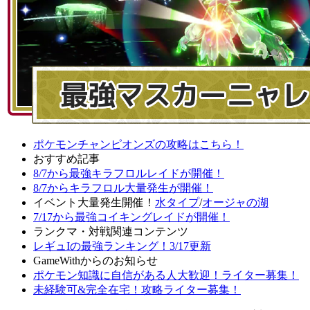
ポケモンチャンピオンズの攻略はこちら！
おすすめ記事
8/7から最強キラフロルレイドが開催！
8/7からキラフロル大量発生が開催！
イベント大量発生開催！
水タイプ
/
オージャの湖
7/17から最強コイキングレイドが開催！
ランクマ・対戦関連コンテンツ
レギュIの最強ランキング！3/17更新
GameWithからのお知らせ
ポケモン知識に自信がある人大歓迎！ライター募集！
未経験可&完全在宅！攻略ライター募集！