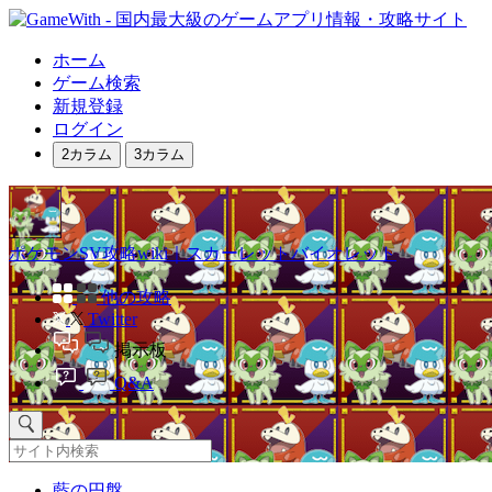
ホーム
ゲーム検索
新規登録
ログイン
2カラム
3カラム
ポケモンSV攻略wiki｜スカーレットバイオレット
他の攻略
Twitter
掲示板
Q&A
藍の円盤