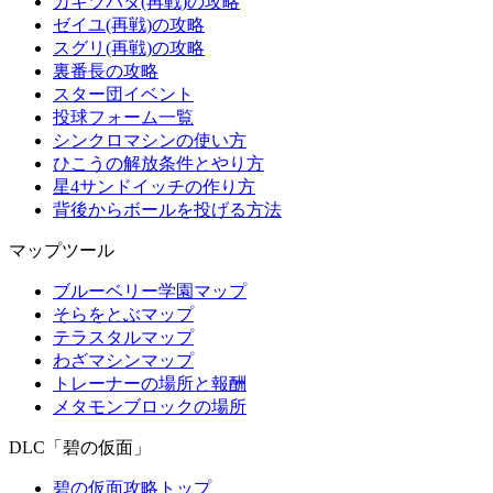
カキツバタ(再戦)の攻略
ゼイユ(再戦)の攻略
スグリ(再戦)の攻略
裏番長の攻略
スター団イベント
投球フォーム一覧
シンクロマシンの使い方
ひこうの解放条件とやり方
星4サンドイッチの作り方
背後からボールを投げる方法
マップツール
ブルーベリー学園マップ
そらをとぶマップ
テラスタルマップ
わざマシンマップ
トレーナーの場所と報酬
メタモンブロックの場所
DLC「碧の仮面」
碧の仮面攻略トップ