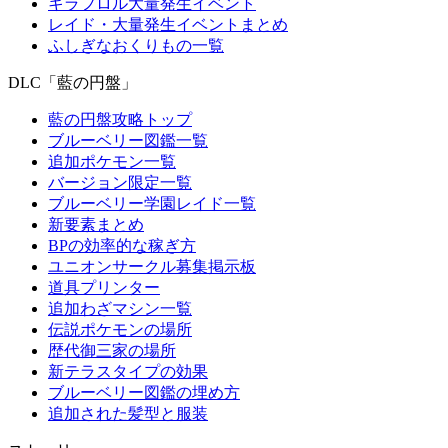
キラフロル大量発生イベント
レイド・大量発生イベントまとめ
ふしぎなおくりもの一覧
DLC「藍の円盤」
藍の円盤攻略トップ
ブルーベリー図鑑一覧
追加ポケモン一覧
バージョン限定一覧
ブルーベリー学園レイド一覧
新要素まとめ
BPの効率的な稼ぎ方
ユニオンサークル募集掲示板
道具プリンター
追加わざマシン一覧
伝説ポケモンの場所
歴代御三家の場所
新テラスタイプの効果
ブルーベリー図鑑の埋め方
追加された髪型と服装