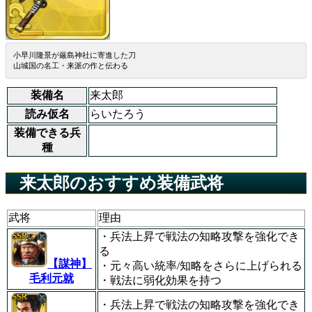
小早川隆景が厳島神社に寄進した刀
山城国の名工・来派の作と伝わる
装備名
来太郎
読み仮名
らいたろう
装備できる兵
種
来太郎のおすすめ装備武将
武将
理由
・兵法上昇で戦法の知略攻撃を強化でき
る
【謀神】
・元々高い統率/知略をさらに上げられる
毛利元就
・戦法に弱化効果を持つ
・兵法上昇で戦法の知略攻撃を強化でき