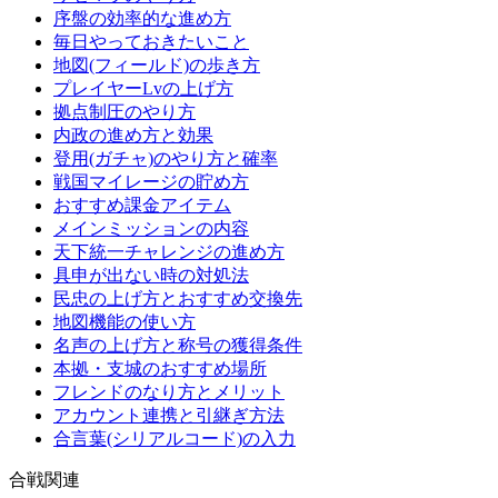
序盤の効率的な進め方
毎日やっておきたいこと
地図(フィールド)の歩き方
プレイヤーLvの上げ方
拠点制圧のやり方
内政の進め方と効果
登用(ガチャ)のやり方と確率
戦国マイレージの貯め方
おすすめ課金アイテム
メインミッションの内容
天下統一チャレンジの進め方
具申が出ない時の対処法
民忠の上げ方とおすすめ交換先
地図機能の使い方
名声の上げ方と称号の獲得条件
本拠・支城のおすすめ場所
フレンドのなり方とメリット
アカウント連携と引継ぎ方法
合言葉(シリアルコード)の入力
合戦関連