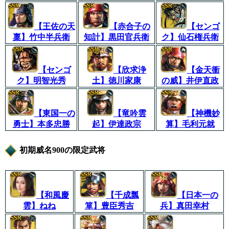
【王佐の天
【赤合子の
【センゴ
稟】竹中半兵衛
知計】黒田官兵衛
ク】仙石権兵衛
【センゴ
【欣求浄
【金天衝
ク】明智光秀
土】徳川家康
の威】井伊直政
【東国一の
【竜吟雲
【神機妙
勇士】本多忠勝
起】伊達政宗
算】毛利元就
初期威名900の限定武将
【和風慶
【千成瓢
【日本一の
雲】ねね
箪】豊臣秀吉
兵】真田幸村