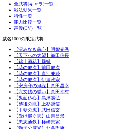
全武将(キャラ)一覧
戦法効果一覧
特性一覧
能力比較一覧
声優(CV)一覧
威名1000の限定武将
【淀みなき義心】明智光秀
【天下への大望】織田信長
【錦上添花】帰蝶
【花の慶次】前田慶次
【花の慶次】直江兼続
【花の慶次】伊達政宗
【安房守の鬼謀】真田昌幸
【六文銭の誓い】真田幸村
【鬼面仏心】島津義弘
【越後の龍】上杉謙信
【甲斐の虎】武田信玄
【受け継ぐ志】山県昌景
【忠志通鉄】柿崎景家
【獅子の威光】北条氏康