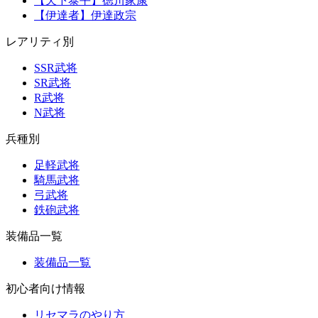
【天下泰平】徳川家康
【伊達者】伊達政宗
レアリティ別
SSR武将
SR武将
R武将
N武将
兵種別
足軽武将
騎馬武将
弓武将
鉄砲武将
装備品一覧
装備品一覧
初心者向け情報
リセマラのやり方