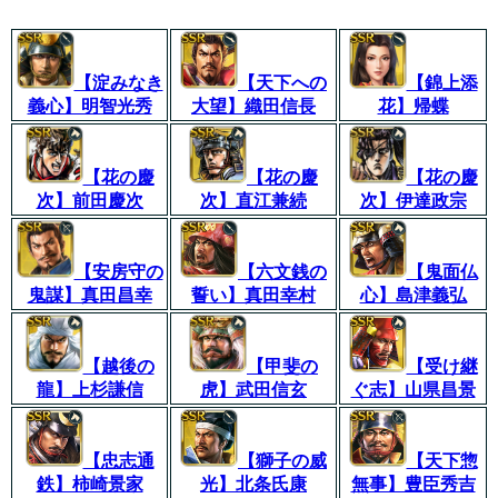
【淀みなき
【天下への
【錦上添
義心】明智光秀
大望】織田信長
花】帰蝶
【花の慶
【花の慶
【花の慶
次】前田慶次
次】直江兼続
次】伊達政宗
【安房守の
【六文銭の
【鬼面仏
鬼謀】真田昌幸
誓い】真田幸村
心】島津義弘
【越後の
【甲斐の
【受け継
龍】上杉謙信
虎】武田信玄
ぐ志】山県昌景
【忠志通
【獅子の威
【天下惣
鉄】柿崎景家
光】北条氏康
無事】豊臣秀吉