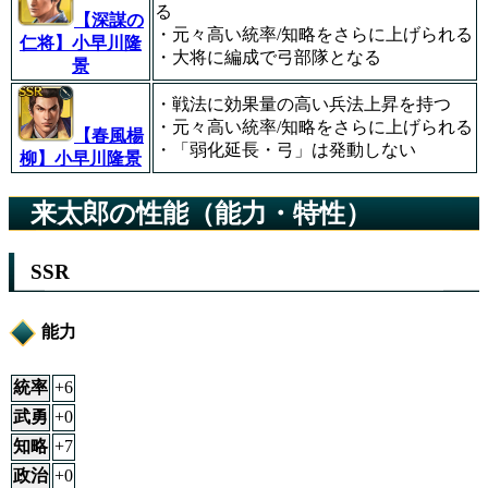
る
【深謀の
・元々高い統率/知略をさらに上げられる
仁将】小早川隆
・大将に編成で弓部隊となる
景
・戦法に効果量の高い兵法上昇を持つ
・元々高い統率/知略をさらに上げられる
【春風楊
・「弱化延長・弓」は発動しない
柳】小早川隆景
来太郎の性能（能力・特性）
SSR
能力
統率
+6
武勇
+0
知略
+7
政治
+0