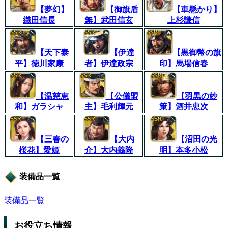
【夢幻】
【御旗盾
【車懸かり】
織田信長
無】武田信玄
上杉謙信
【天下泰
【伊達
【黒御幣の旗
平】徳川家康
者】伊達政宗
印】馬場信春
【温慈恵
【公儀盟
【羽黒の妙
和】ガラシャ
主】毛利輝元
策】酒井忠次
【三春の
【大内
【沼田の光
桜花】愛姫
介】大内義隆
明】本多小松
装備品一覧
装備品一覧
お役立ち情報