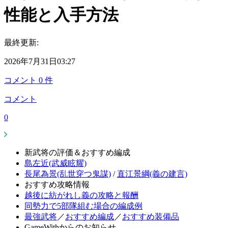
性能と入手方法
最終更新:
2026年7月31日03:27
コメント
0
件
コメント
0
新武将の評価＆おすすめ編成
島左近(武威眩耀)
長尾為景(乱世穿つ鬼謀)
/
直江景綱(義の建言)
おすすめ攻略情報
越後に紡がれし義の攻略と報酬
同勢力で5部隊組む場合の編成例
最強武将
／
おすすめ編成
／
おすすめ装備品
GameWithからのお知らせ