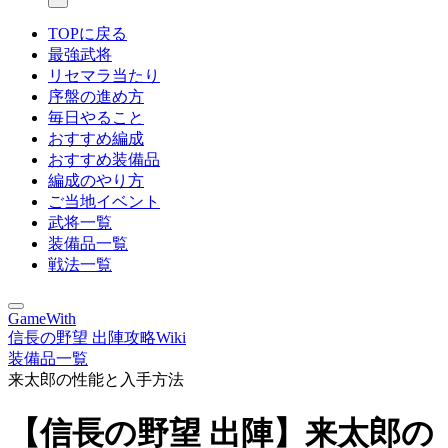
TOPに戻る
最強武将
リセマラ当たり
序盤の進め方
毎日やること
おすすめ編成
おすすめ装備品
編成のやり方
ご当地イベント
武将一覧
装備品一覧
戦法一覧
GameWith
信長の野望 出陣攻略Wiki
装備品一覧
来太郎の性能と入手方法
【信長の野望 出陣】来太郎の