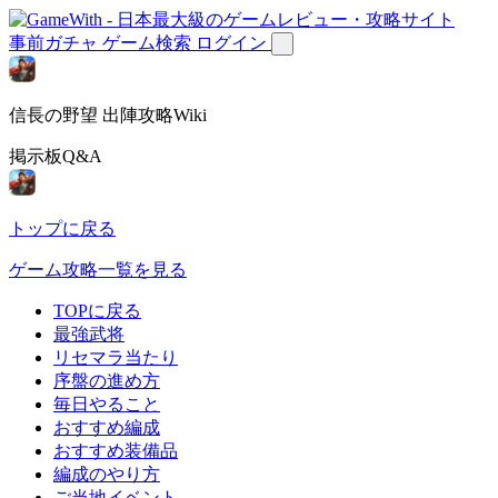
事前ガチャ
ゲーム検索
ログイン
信長の野望 出陣攻略Wiki
掲示板Q&A
トップに戻る
ゲーム攻略一覧を見る
TOPに戻る
最強武将
リセマラ当たり
序盤の進め方
毎日やること
おすすめ編成
おすすめ装備品
編成のやり方
ご当地イベント