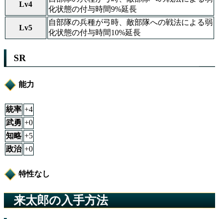
Lv4
化状態の付与時間9%延長
自部隊の兵種が弓時、敵部隊への戦法による弱
Lv5
化状態の付与時間10%延長
SR
能力
統率
+4
武勇
+0
知略
+5
政治
+0
特性なし
来太郎の入手方法