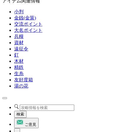
アイテム関連情報
小判
金銭(金策)
交流ポイント
大名ポイント
兵糧
資材
遠征令
釘
木材
精鉄
生糸
友好度箱
湯の花
検索
ご意見