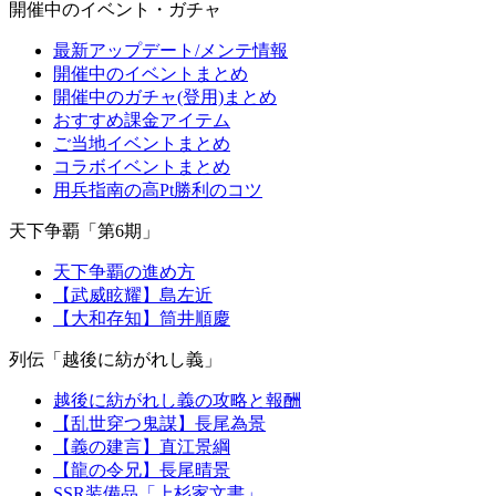
開催中のイベント・ガチャ
最新アップデート/メンテ情報
開催中のイベントまとめ
開催中のガチャ(登用)まとめ
おすすめ課金アイテム
ご当地イベントまとめ
コラボイベントまとめ
用兵指南の高Pt勝利のコツ
天下争覇「第6期」
天下争覇の進め方
【武威眩耀】島左近
【大和存知】筒井順慶
列伝「越後に紡がれし義」
越後に紡がれし義の攻略と報酬
【乱世穿つ鬼謀】長尾為景
【義の建言】直江景綱
【龍の令兄】長尾晴景
SSR装備品「上杉家文書」