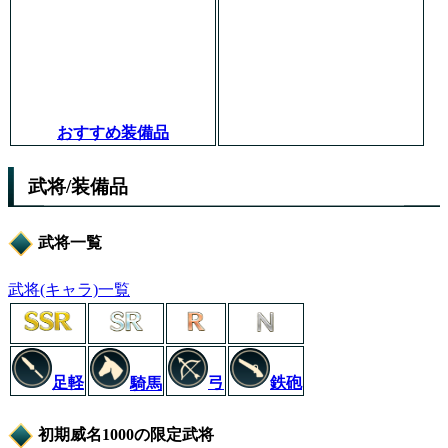
おすすめ装備品
武将/装備品
武将一覧
武将(キャラ)一覧
足軽
弓
鉄砲
騎馬
初期威名1000の限定武将