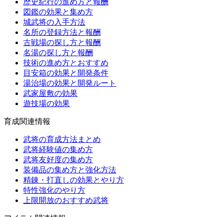
歴史紀行の進め方と報酬
図鑑の効果と集め方
城武将の入手方法
名所の登録方法と報酬
古戦場の探し方と報酬
名湯の探し方と報酬
技術の進め方とおすすめ
目安箱の効果と開発条件
湯治場の効果と開発ルート
武家屋敷の効果
遊技場の効果
育成関連情報
武将の育成方法まとめ
武将経験値の集め方
武将友好度の集め方
装備品の集め方と強化方法
精錬・打直しの効果とやり方
特性強化のやり方
上限開放のおすすめ武将