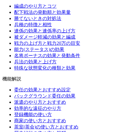
編成のやり方とコツ
配下戦法の発動順と効果量
勝てないときの対処法
兵種の特徴と相性
連係の効果と連係率の上げ方
被ダメージ軽減の効果と編成
戦力の上げ方と戦力20万の目安
能力(ステータス)の効果
名将ボーナスの効果と発動条件
兵法の効果と上げ方
特殊な状態変化の種類と効果
機能解説
委任の効果とおすすめ設定
バックグラウンド委任の効果
派遣のやり方とおすすめ
効率的な遠征のやり方
登録機能の使い方
商家の使い方とおすすめ
茶室(茶会)の使い方とおすすめ