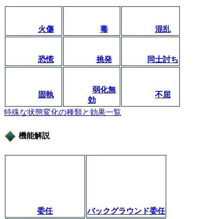
火傷
毒
混乱
恐慌
挑発
同士討ち
弱化無
固執
不屈
効
特殊な状態変化の種類と効果一覧
機能解説
委任
バックグラウンド委任