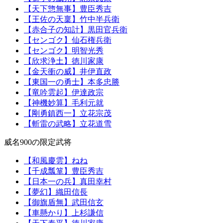
【天下惣無事】豊臣秀吉
【王佐の天稟】竹中半兵衛
【赤合子の知計】黒田官兵衛
【センゴク】仙石権兵衛
【センゴク】明智光秀
【欣求浄土】徳川家康
【金天衝の威】井伊直政
【東国一の勇士】本多忠勝
【竜吟雲起】伊達政宗
【神機妙算】毛利元就
【剛勇鎮西一】立花宗茂
【斬雷の武略】立花道雪
威名900の限定武将
【和風慶雲】ねね
【千成瓢箪】豊臣秀吉
【日本一の兵】真田幸村
【夢幻】織田信長
【御旗盾無】武田信玄
【車懸かり】上杉謙信