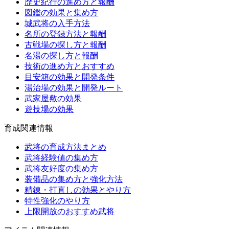
歴史紀行の進め方と報酬
図鑑の効果と集め方
城武将の入手方法
名所の登録方法と報酬
古戦場の探し方と報酬
名湯の探し方と報酬
技術の進め方とおすすめ
目安箱の効果と開発条件
湯治場の効果と開発ルート
武家屋敷の効果
遊技場の効果
育成関連情報
武将の育成方法まとめ
武将経験値の集め方
武将友好度の集め方
装備品の集め方と強化方法
精錬・打直しの効果とやり方
特性強化のやり方
上限開放のおすすめ武将