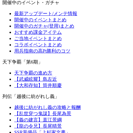
開催中のイベント・ガチャ
最新アップデート/メンテ情報
開催中のイベントまとめ
開催中のガチャ(登用)まとめ
おすすめ課金アイテム
ご当地イベントまとめ
コラボイベントまとめ
用兵指南の高Pt勝利のコツ
天下争覇「第6期」
天下争覇の進め方
【武威眩耀】島左近
【大和存知】筒井順慶
列伝「越後に紡がれし義」
越後に紡がれし義の攻略と報酬
【乱世穿つ鬼謀】長尾為景
【義の建言】直江景綱
【龍の令兄】長尾晴景
SSR装備品「上杉家文書」