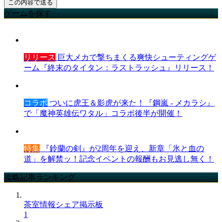
ゲームを探す
リリース
巨大メカで撃ちまくる爽快シューティングゲ
ーム『終末のタイタン：ラストラッシュ』リリース！
コラボ
ついに虎王＆影虎が来た！『鋼嵐 - メカラシ』
で「魔神英雄伝ワタル」コラボ後半が開催！
特集
『鈴蘭の剣』が2周年を迎え、新章「氷と血の
道」を解禁ッ！記念イベントの報酬もお見逃し無く！
攻略記事ランキング
茶室情報シェア掲示板
1