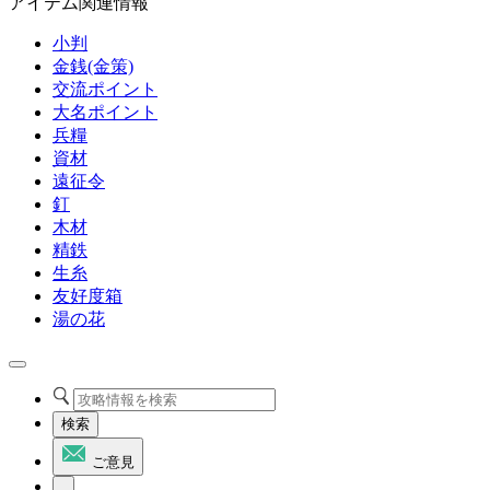
アイテム関連情報
小判
金銭(金策)
交流ポイント
大名ポイント
兵糧
資材
遠征令
釘
木材
精鉄
生糸
友好度箱
湯の花
検索
ご意見