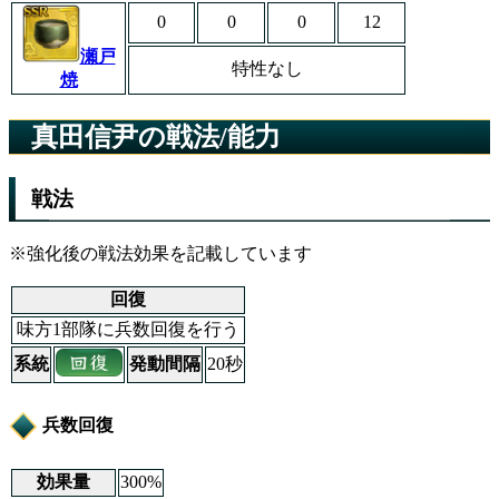
0
0
0
12
瀬戸
特性なし
焼
真田信尹の戦法/能力
戦法
※強化後の戦法効果を記載しています
回復
味方1部隊に兵数回復を行う
系統
発動間隔
20秒
兵数回復
効果量
300%