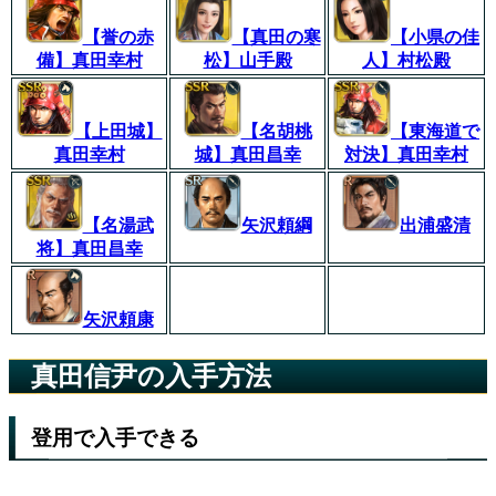
【誉の赤
【真田の寒
【小県の佳
備】真田幸村
松】山手殿
人】村松殿
【上田城】
【名胡桃
【東海道で
真田幸村
城】真田昌幸
対決】真田幸村
【名湯武
矢沢頼綱
出浦盛清
将】真田昌幸
矢沢頼康
真田信尹の入手方法
登用で入手できる