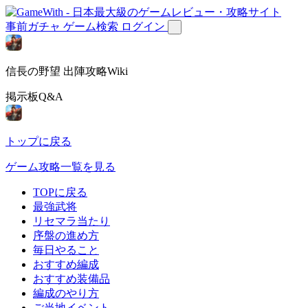
事前ガチャ
ゲーム検索
ログイン
信長の野望 出陣攻略Wiki
掲示板Q&A
トップに戻る
ゲーム攻略一覧を見る
TOPに戻る
最強武将
リセマラ当たり
序盤の進め方
毎日やること
おすすめ編成
おすすめ装備品
編成のやり方
ご当地イベント