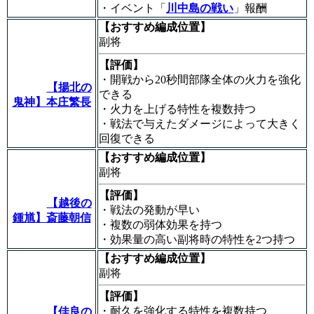
・イベント「
川中島の戦い
」報酬
【おすすめ編成位置】
副将
【評価】
・開戦から20秒間部隊全体の火力を強化
【揚北の
できる
鬼神】本庄繁長
・火力を上げる特性を複数持つ
・戦法で与えたダメージによって大きく
回復できる
【おすすめ編成位置】
副将
【評価】
【越後の
・戦法の発動が早い
鍾馗】斎藤朝信
・複数の弱体効果を持つ
・効果量の高い副将時の特性を2つ持つ
【おすすめ編成位置】
副将
【評価】
・耐久を強化する特性を複数持つ
【佳良の