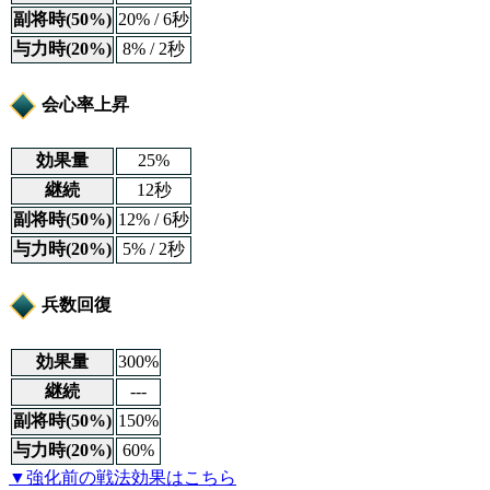
副将時(50%)
20% / 6秒
与力時(20%)
8% / 2秒
会心率上昇
効果量
25%
継続
12秒
副将時(50%)
12% / 6秒
与力時(20%)
5% / 2秒
兵数回復
効果量
300%
継続
---
副将時(50%)
150%
与力時(20%)
60%
▼強化前の戦法効果はこちら