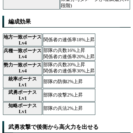
段階)
編成効果
地方一致ボーナス
関係者の連係率18%上昇
Lv4
部隊の兵数16%上昇
兵種一致ボーナス
Lv4
関係者の連係率20%上昇
部隊の兵数20%上昇
勢力一致ボーナス
Lv4
関係者の連係率30%上昇
統率ボーナス
部隊の防御2%上昇
Lv1
武勇ボーナス
部隊の攻撃2%上昇
Lv1
知略ボーナス
部隊の兵法2%上昇
Lv1
武勇攻撃で後衛から高火力を出せる