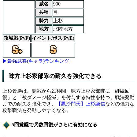
威名
900
兵種
弓
勢力
上杉
地方
北陸地方
攻城戦(PvP)
イベント/ボス(PvE)
▶最強武将(キャラ)ランキング
味方上杉家部隊の耐久を強化できる
上杉景勝は、開戦から21秒間、味方上杉家部隊に「継続回
復」と「被ダメージ軽減」を付与する特性を持つ。戦法発動
までの耐久を強化でき、
【毘沙門天】上杉謙信
などの強力な
攻撃戦法を発動しやすくなる。
5回覚醒で兵数回復がさらに有効になる