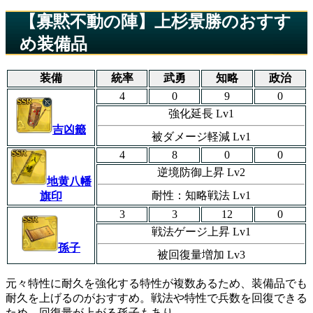
【寡黙不動の陣】上杉景勝のおすす
め装備品
装備
統率
武勇
知略
政治
4
0
9
0
強化延長 Lv1
吉凶籤
被ダメージ軽減 Lv1
4
8
0
0
逆境防御上昇 Lv2
地黄八幡
耐性：知略戦法 Lv1
旗印
3
3
12
0
戦法ゲージ上昇 Lv1
孫子
被回復量増加 Lv3
元々特性に耐久を強化する特性が複数あるため、装備品でも
耐久を上げるのがおすすめ。戦法や特性で兵数を回復できる
ため、回復量が上がる孫子もあり。