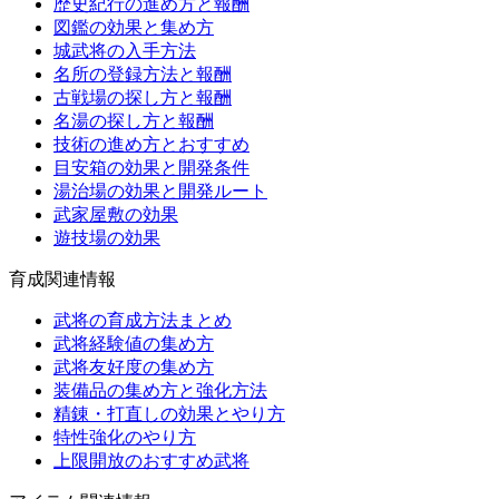
歴史紀行の進め方と報酬
図鑑の効果と集め方
城武将の入手方法
名所の登録方法と報酬
古戦場の探し方と報酬
名湯の探し方と報酬
技術の進め方とおすすめ
目安箱の効果と開発条件
湯治場の効果と開発ルート
武家屋敷の効果
遊技場の効果
育成関連情報
武将の育成方法まとめ
武将経験値の集め方
武将友好度の集め方
装備品の集め方と強化方法
精錬・打直しの効果とやり方
特性強化のやり方
上限開放のおすすめ武将