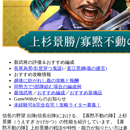
新武将の評価＆おすすめ編成
長尾為景(乱世穿つ鬼謀)
/
直江景綱(義の建言)
おすすめ攻略情報
越後に紡がれし義の攻略と報酬
同勢力で5部隊組む場合の編成例
最強武将
／
おすすめ編成
／
おすすめ装備品
GameWithからのお知らせ
未経験可&完全在宅！攻略ライター募集！
信長の野望 出陣(信長出陣)における、【寡黙不動の陣】上杉
景勝（うえすぎ かげかつ）の性能を紹介しています。【寡
黙不動の陣】上杉景勝の戦法や特性・能力が知りたい方は参