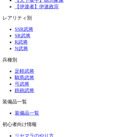
【天下泰平】徳川家康
【伊達者】伊達政宗
レアリティ別
SSR武将
SR武将
R武将
N武将
兵種別
足軽武将
騎馬武将
弓武将
鉄砲武将
装備品一覧
装備品一覧
初心者向け情報
リセマラのやり方