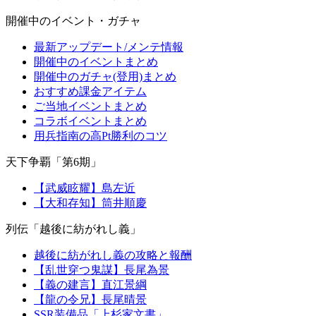
開催中のイベント・ガチャ
最新アップデート/メンテ情報
開催中のイベントまとめ
開催中のガチャ(登用)まとめ
おすすめ課金アイテム
ご当地イベントまとめ
コラボイベントまとめ
用兵指南の高Pt勝利のコツ
天下争覇「第6期」
【武威眩耀】島左近
【大和存知】筒井順慶
列伝「越後に紡がれし義」
越後に紡がれし義の攻略と報酬
【乱世穿つ鬼謀】長尾為景
【義の建言】直江景綱
【龍の令兄】長尾晴景
SSR装備品「上杉家文書」