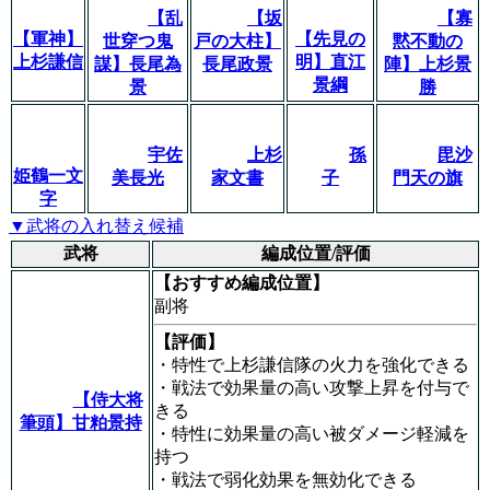
【乱
【坂
【寡
【軍神】
【先見の
世穿つ鬼
戸の大柱】
黙不動の
上杉謙信
明】直江
謀】長尾為
長尾政景
陣】上杉景
景綱
景
勝
宇佐
上杉
孫
毘沙
姫鶴一文
美長光
家文書
子
門天の旗
字
▼武将の入れ替え候補
武将
編成位置/評価
【おすすめ編成位置】
副将
【評価】
・特性で上杉謙信隊の火力を強化できる
・戦法で効果量の高い攻撃上昇を付与で
【侍大将
きる
筆頭】甘粕景持
・特性に効果量の高い被ダメージ軽減を
持つ
・戦法で弱化効果を無効化できる