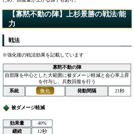
【寡黙不動の陣】上杉景勝の戦法/能
力
戦法
※強化後の戦法効果を記載しています
寡黙不動の陣
自部隊を中心とした大範囲に被ダメージ軽減と会心率上昇
を付与し、兵数回復を行う
系統
発動間隔
21秒
被ダメージ軽減
効果量
40%
継続
12秒