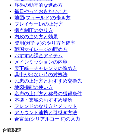
序盤の効率的な進め方
毎日やっておきたいこと
地図(フィールド)の歩き方
プレイヤーLvの上げ方
拠点制圧のやり方
内政の進め方と効果
登用(ガチャ)のやり方と確率
戦国マイレージの貯め方
おすすめ課金アイテム
メインミッションの内容
天下統一チャレンジの進め方
具申が出ない時の対処法
民忠の上げ方とおすすめ交換先
地図機能の使い方
名声の上げ方と称号の獲得条件
本拠・支城のおすすめ場所
フレンドのなり方とメリット
アカウント連携と引継ぎ方法
合言葉(シリアルコード)の入力
合戦関連