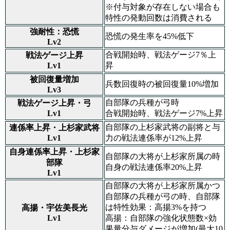
※付与対象が存在しない場合も
特性の発動回数は消費される
強耐性：恐慌
恐慌の発生率を45%低下
Lv2
合戦開始時、戦法ゲージ7％上
戦法ゲージ上昇
Lv1
昇
被回復量増加
兵数回復時の被回復量10%増加
Lv3
自部隊の兵種が弓時
戦法ゲージ上昇・弓
Lv1
合戦開始時、戦法ゲージ7%上昇
自部隊の上杉家武将の副将と与
連係率上昇・上杉家武将
Lv1
力の戦法連係率が12%上昇
自身連係率上昇・上杉家
自部隊の大将が上杉家所属の時
部隊
自身の戦法連係率20%上昇
Lv1
自部隊の大将が上杉家所属かつ
自部隊の兵種が弓の時、自部隊
は特性効果：高揚3%を持つ
高揚・宇佐美長光
Lv1
高揚：自部隊の強化状態数×効
果量分与ダメージが増加(最大10