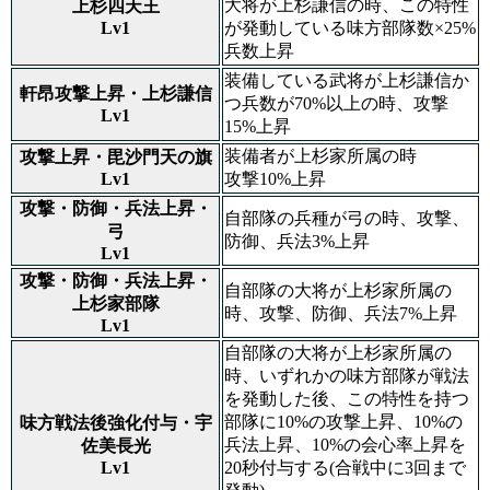
大将が上杉謙信の時、この特性
上杉四天王
Lv1
が発動している味方部隊数×25%
兵数上昇
装備している武将が上杉謙信か
軒昂攻撃上昇・上杉謙信
つ兵数が70%以上の時、攻撃
Lv1
15%上昇
装備者が上杉家所属の時
攻撃上昇・毘沙門天の旗
Lv1
攻撃10%上昇
攻撃・防御・兵法上昇・
自部隊の兵種が弓の時、攻撃、
弓
防御、兵法3%上昇
Lv1
攻撃・防御・兵法上昇・
自部隊の大将が上杉家所属の
上杉家部隊
時、攻撃、防御、兵法7%上昇
Lv1
自部隊の大将が上杉家所属の
時、いずれかの味方部隊が戦法
を発動した後、この特性を持つ
部隊に10%の攻撃上昇、10%の
味方戦法後強化付与・宇
兵法上昇、10%の会心率上昇を
佐美長光
Lv1
20秒付与する(合戦中に3回まで