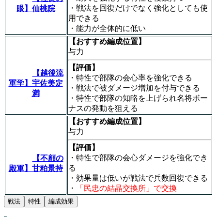
・戦法を回復だけでなく強化としても使
眼】仙桃院
用できる
・能力が全体的に低い
【おすすめ編成位置】
与力
【評価】
【越後流
・特性で部隊の会心率を強化できる
軍学】宇佐美定
・戦法で被ダメージ増加を付与できる
満
・特性で部隊の知略を上げられ名将ボー
ナスの発動を狙える
【おすすめ編成位置】
与力
【評価】
・特性で部隊の会心ダメージを強化でき
【不顧の
る
殿軍】甘粕景持
・効果量は低いが戦法で兵数回復できる
・
「民忠の結晶交換所」で交換
戦法
特性
編成効果