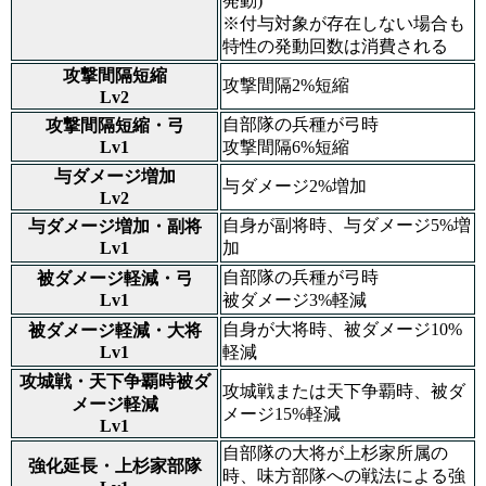
発動)
※付与対象が存在しない場合も
特性の発動回数は消費される
攻撃間隔短縮
攻撃間隔2%短縮
Lv2
自部隊の兵種が弓時
攻撃間隔短縮・弓
Lv1
攻撃間隔6%短縮
与ダメージ増加
与ダメージ2%増加
Lv2
自身が副将時、与ダメージ5%増
与ダメージ増加・副将
Lv1
加
自部隊の兵種が弓時
被ダメージ軽減・弓
Lv1
被ダメージ3%軽減
自身が大将時、被ダメージ10%
被ダメージ軽減・大将
Lv1
軽減
攻城戦・天下争覇時被ダ
攻城戦または天下争覇時、被ダ
メージ軽減
メージ15%軽減
Lv1
自部隊の大将が上杉家所属の
強化延長・上杉家部隊
時、味方部隊への戦法による強