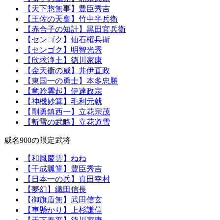
【天下惣無事】豊臣秀吉
【王佐の天稟】竹中半兵衛
【赤合子の知計】黒田官兵衛
【センゴク】仙石権兵衛
【センゴク】明智光秀
【欣求浄土】徳川家康
【金天衝の威】井伊直政
【東国一の勇士】本多忠勝
【竜吟雲起】伊達政宗
【神機妙算】毛利元就
【剛勇鎮西一】立花宗茂
【斬雷の武略】立花道雪
威名900の限定武将
【和風慶雲】ねね
【千成瓢箪】豊臣秀吉
【日本一の兵】真田幸村
【夢幻】織田信長
【御旗盾無】武田信玄
【車懸かり】上杉謙信