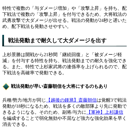
特性で複数の「与ダメージ増加」や「攻撃上昇」を持ち、配
下戦法で複数の「攻撃上昇」を付与できるため、大将戦法の
武勇攻撃で大ダメージが出せる。戦法の発動が24秒と遅いた
め、配下戦法も発動させやすい。
戦法発動まで耐久して大ダメージを出す
上杉景勝は開戦から21秒間「継続回復」と「被ダメージ軽
減」を付与する特性を持ち、戦法発動までの耐久を強化でき
る。また、特性で上杉家武将の連係率を上げられるので、配
下戦法を高確率で発動できる。
戦法発動が早い斎藤朝信を大将にするのもあり
兵種/勢力/地方が同じ
【越後の鍾馗】斎藤朝信
は覚醒3で戦法
発動が18秒になるため、戦法を多くの敵部隊より先に発動で
きるようになる。そのため、副将/与力に
【軍神】上杉謙信
を編成することで
弱化無効
や
不屈
など強力な強化効果を早く
消去できる。