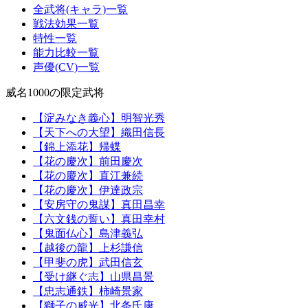
全武将(キャラ)一覧
戦法効果一覧
特性一覧
能力比較一覧
声優(CV)一覧
威名1000の限定武将
【淀みなき義心】明智光秀
【天下への大望】織田信長
【錦上添花】帰蝶
【花の慶次】前田慶次
【花の慶次】直江兼続
【花の慶次】伊達政宗
【安房守の鬼謀】真田昌幸
【六文銭の誓い】真田幸村
【鬼面仏心】島津義弘
【越後の龍】上杉謙信
【甲斐の虎】武田信玄
【受け継ぐ志】山県昌景
【忠志通鉄】柿崎景家
【獅子の威光】北条氏康