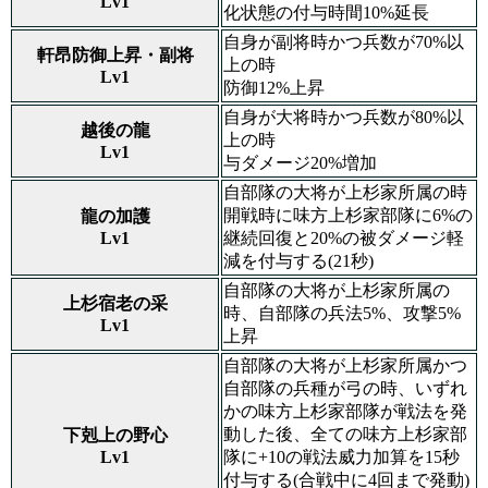
Lv1
化状態の付与時間10%延長
自身が副将時かつ兵数が70%以
軒昂防御上昇・副将
上の時
Lv1
防御12%上昇
自身が大将時かつ兵数が80%以
越後の龍
上の時
Lv1
与ダメージ20%増加
自部隊の大将が上杉家所属の時
開戦時に味方上杉家部隊に6%の
龍の加護
Lv1
継続回復と20%の被ダメージ軽
減を付与する(21秒)
自部隊の大将が上杉家所属の
上杉宿老の采
時、自部隊の兵法5%、攻撃5%
Lv1
上昇
自部隊の大将が上杉家所属かつ
自部隊の兵種が弓の時、いずれ
かの味方上杉家部隊が戦法を発
動した後、全ての味方上杉家部
下剋上の野心
Lv1
隊に+10の戦法威力加算を15秒
付与する(合戦中に4回まで発動)