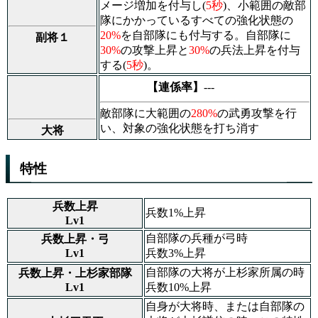
メージ増加を付与し(
5秒
)、小範囲の敵部
隊にかかっているすべての強化状態の
20%
を自部隊にも付与する。自部隊に
副将１
30%
の攻撃上昇と
30%
の兵法上昇を付与
する(
5秒
)。
【連係率】
---
敵部隊に大範囲の
280%
の武勇攻撃を行
い、対象の強化状態を打ち消す
大将
特性
兵数上昇
兵数1%上昇
Lv1
自部隊の兵種が弓時
兵数上昇・弓
Lv1
兵数3%上昇
自部隊の大将が上杉家所属の時
兵数上昇・上杉家部隊
Lv1
兵数10%上昇
自身が大将時、または自部隊の