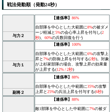
戦法発動順（発動24秒）
【連係率】
86%
自部隊を中心とした大範囲に
8%
の被ダメ
ージ軽減と
5%
の会心率上昇を付与し(
2
与力２
秒
)、
60%
の兵数回復を行う
【連係率】
100%
自部隊を中心とした大範囲に
6%
の攻撃上
昇と
7%
の防御上昇を付与する(
2秒
)。対象
が上杉家部隊の場合、攻撃上昇の効果量
与力１
が上昇する(
12% / 2秒
)
【連係率】
88%
自部隊を中心とした中範囲に
35%
の攻撃
上昇と
25%
の兵法上昇を付与する(
6秒
)
副将２
【連係率】
88%
敵1部隊を中心とした中範囲に
7%
の被ダ