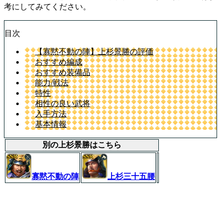
考にしてみてください。
目次
【寡黙不動の陣】上杉景勝の評価
おすすめ編成
おすすめ装備品
能力/戦法
特性
相性の良い武将
入手方法
基本情報
別の上杉景勝はこちら
寡黙不動の陣
上杉三十五腰