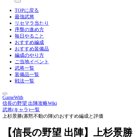
TOPに戻る
最強武将
リセマラ当たり
序盤の進め方
毎日やること
おすすめ編成
おすすめ装備品
編成のやり方
ご当地イベント
武将一覧
装備品一覧
戦法一覧
GameWith
信長の野望 出陣攻略Wiki
武将(キャラ)一覧
上杉景勝(寡黙不動の陣)のおすすめ編成と評価
【信長の野望 出陣】上杉景勝