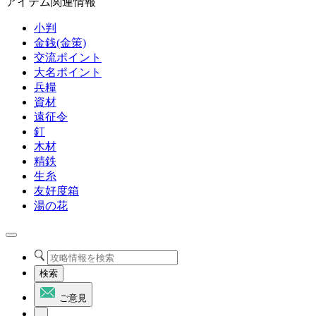
アイテム関連情報
小判
金銭(金策)
交流ポイント
大名ポイント
兵糧
資材
遠征令
釘
木材
精鉄
生糸
友好度箱
湯の花
検索
ご意見