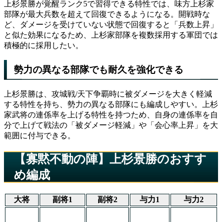
上杉景勝が覚醒ランク5で習得できる特性では、味方上杉家
部隊が最大兵数を超えて回復できるようになる。開戦時な
ど、ダメージを受けていない状態で回復すると「兵数上昇」
と似た効果になるため、上杉家部隊を複数採用する軍団では
積極的に採用したい。
勢力の異なる部隊でも耐久を強化できる
上杉景勝は、攻城戦/天下争覇時に被ダメージを大きく軽減
する特性を持ち、勢力の異なる部隊にも編成しやすい。上杉
家武将の連係率を上げる特性を持つため、自身の連係率を自
分で上げて戦法の「被ダメージ軽減」や「会心率上昇」を大
範囲に付与できる。
【寡黙不動の陣】上杉景勝のおすす
め編成
大将
副将1
副将2
与力1
与力2