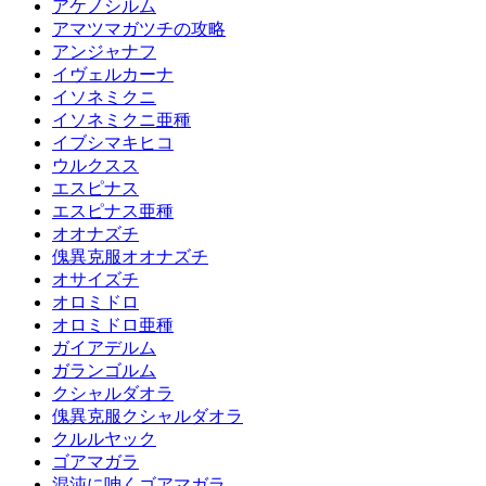
アケノシルム
アマツマガツチの攻略
アンジャナフ
イヴェルカーナ
イソネミクニ
イソネミクニ亜種
イブシマキヒコ
ウルクスス
エスピナス
エスピナス亜種
オオナズチ
傀異克服オオナズチ
オサイズチ
オロミドロ
オロミドロ亜種
ガイアデルム
ガランゴルム
クシャルダオラ
傀異克服クシャルダオラ
クルルヤック
ゴアマガラ
混沌に呻くゴアマガラ