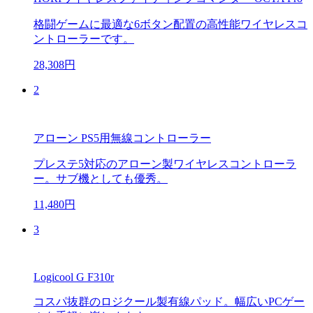
格闘ゲームに最適な6ボタン配置の高性能ワイヤレスコ
ントローラーです。
28,308円
2
アローン PS5用無線コントローラー
プレステ5対応のアローン製ワイヤレスコントローラ
ー。サブ機としても優秀。
11,480円
3
Logicool G F310r
コスパ抜群のロジクール製有線パッド。幅広いPCゲー