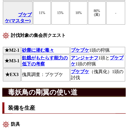
80%
11%
15%
10%
-
プケプ
(翼)
ケ(マスター)
討伐対象の集会所クエスト
★M2-1
砂塵に潜む毒々
プケプケ
1頭の狩猟
飢餓がもたらす能力の
アンジャナフ
1頭と
プケプ
★M3-1
低下の考察
ケ
1頭の狩猟
プケプケ
（傀異化）1頭の
★EX3
傀異調査：プケプケ
討伐
毒妖鳥の剛翼の使い道
装備を生産
防具