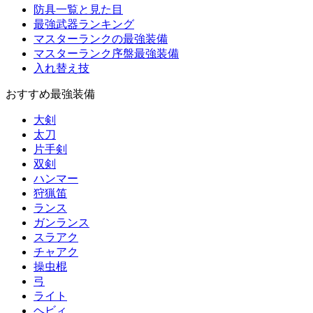
防具一覧と見た目
最強武器ランキング
マスターランクの最強装備
マスターランク序盤最強装備
入れ替え技
おすすめ最強装備
大剣
太刀
片手剣
双剣
ハンマー
狩猟笛
ランス
ガンランス
スラアク
チャアク
操虫棍
弓
ライト
ヘビィ