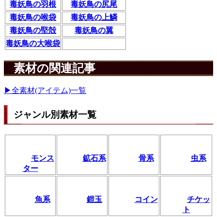
毒妖鳥の羽根
毒妖鳥の尻尾
毒妖鳥の喉袋
毒妖鳥の上鱗
毒妖鳥の堅殻
毒妖鳥の翼
毒妖鳥の大喉袋
素材の関連記事
▶全素材(アイテム)一覧
ジャンル別素材一覧
モンス
鉱石系
骨系
虫系
ター
魚系
鎧玉
コイン
チケッ
ト