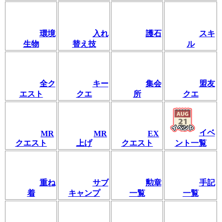
環境
入れ
護石
スキ
生物
替え技
ル
全ク
キー
集会
盟友
エスト
クエ
所
クエ
イベ
MR
MR
EX
クエスト
上げ
クエスト
ント一覧
重ね
サブ
勲章
手記
着
キャンプ
一覧
一覧