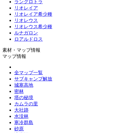
ラングロトラ
リオレイア
リオレイア希少種
リオレウス
リオレウス希少種
ルナガロン
ロアルドロス
素材・マップ情報
マップ情報
全マップ一覧
サブキャンプ解放
城塞高地
密林
塔の秘境
カムラの里
大社跡
水没林
寒冷群島
砂原