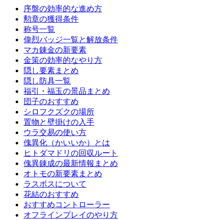
序盤の効率的な進め方
勲章の獲得条件
称号一覧
偉烈バッジ一覧と解放条件
マカ錬金の新要素
金策の効率的なやり方
隠し要素まとめ
隠し防具一覧
福引・福玉の景品まとめ
団子のおすすめ
シロフクズクの場所
置物と壁掛けの入手
ウラ交易の使い方
傀異化（かいいか）とは
ヒトダマドリの回収ルート
傀異錬成の最新情報まとめ
オトモの新要素まとめ
ラスボスについて
花結のおすすめ
おすすめコントローラー
オフラインプレイのやり方