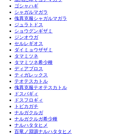
ゴシャハギ
シャガルマガラ
傀異克服シャガルマガラ
ジュラトドス
ショウグンギザミ
ジンオウガ
セルレギオス
ダイミョウザザミ
タマミツネ
タマミツネ希少種
ディアブロス
ティガレックス
テオテスカトル
傀異克服テオテスカトル
ドスバギィ
ドスフロギィ
トビカガチ
ナルガクルガ
ナルガクルガ希少種
ナルハタタヒメ
百竜ノ淵源ナルハタタヒメ