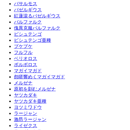
バサルモス
バゼルギウス
紅蓮滾るバゼルギウス
バルファルク
傀異克服バルファルク
ビシュテンゴ
ビシュテンゴ亜種
プケプケ
フルフル
ベリオロス
ボルボロス
マガイマガド
怨嗟響めくマガイマガド
メルゼナ
原初を刻むメルゼナ
ヤツカダキ
ヤツカダキ亜種
ヨツミワドウ
ラージャン
激昂ラージャン
ライゼクス