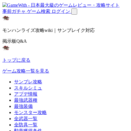
事前ガチャ
ゲーム検索
ログイン
モンハンライズ攻略wiki｜サンブレイク対応
掲示板Q&A
トップに戻る
ゲーム攻略一覧を見る
サンブレ攻略
スキルシミュ
アプデ情報
最強武器種
最強装備
モンスター攻略
全武器一覧
全防具一覧
勲章獲得条件