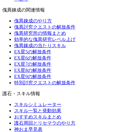
傀異錬成の関連情報
傀異錬成のやり方
傀異討究クエストの解放条件
傀異研究所の情報まとめ
効率的な傀異研究レベル上げ
傀異錬成の当たりスキル
EX星5の解放条件
EX星6の解放条件
EX星7の解放条件
EX星8の解放条件
EX星9の解放条件
特別討究クエストの解放条件
護石・スキル情報
スキルシミュレーター
スキル一覧と発動効果
おすすめスキルまとめ
護石周回とリセマラのやり方
神おま早見表