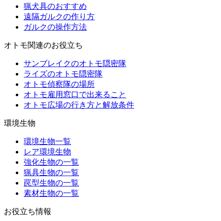
猟犬具のおすすめ
遠隔ガルクの作り方
ガルクの操作方法
オトモ関連のお役立ち
サンブレイクのオトモ隠密隊
ライズのオトモ隠密隊
オトモ偵察隊の場所
オトモ雇用窓口で出来ること
オトモ広場の行き方と解放条件
環境生物
環境生物一覧
レア環境生物
強化生物の一覧
猟具生物の一覧
罠型生物の一覧
素材生物の一覧
お役立ち情報