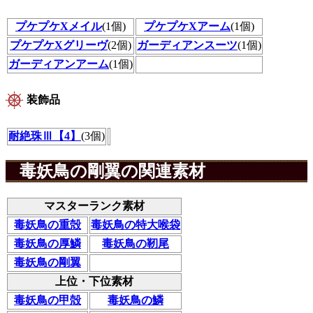
プケプケXメイル
(1個)
プケプケXアーム
(1個)
プケプケXグリーヴ
(2個)
ガーディアンスーツ
(1個)
ガーディアンアーム
(1個)
装飾品
耐絶珠Ⅲ【4】
(3個)
毒妖鳥の剛翼の関連素材
マスターランク素材
毒妖鳥の重殻
毒妖鳥の特大喉袋
毒妖鳥の厚鱗
毒妖鳥の靭尾
毒妖鳥の剛翼
上位・下位素材
毒妖鳥の甲殻
毒妖鳥の鱗