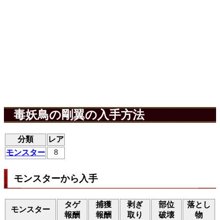
毒妖鳥の剛翼の入手方法
分類
レア
8
モンスター
モンスターから入手
タゲ
捕獲
剥ぎ
部位
落とし
モンスター
報酬
報酬
取り
破壊
物