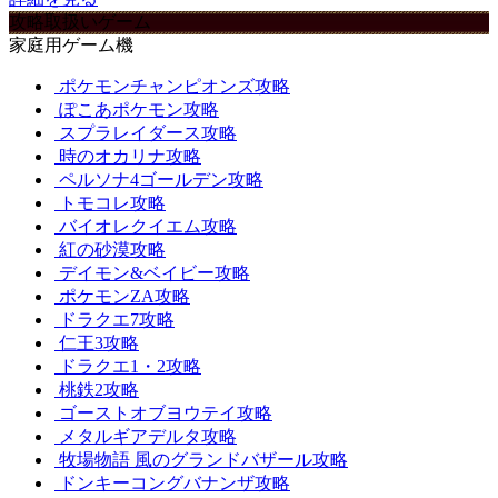
攻略取扱いゲーム
家庭用ゲーム機
ポケモンチャンピオンズ攻略
ぽこあポケモン攻略
スプラレイダース攻略
時のオカリナ攻略
ペルソナ4ゴールデン攻略
トモコレ攻略
バイオレクイエム攻略
紅の砂漠攻略
デイモン&ベイビー攻略
ポケモンZA攻略
ドラクエ7攻略
仁王3攻略
ドラクエ1・2攻略
桃鉄2攻略
ゴーストオブヨウテイ攻略
メタルギアデルタ攻略
牧場物語 風のグランドバザール攻略
ドンキーコングバナンザ攻略