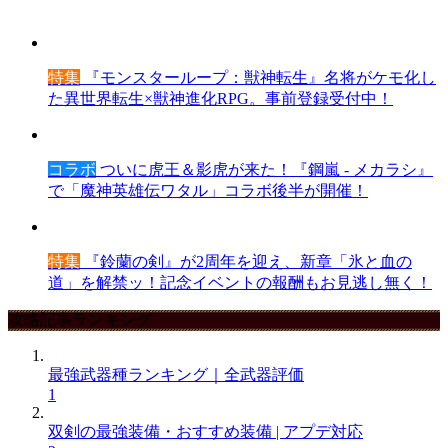
特集
『モンスターループ：獣神転生』名将がケモ化し
た異世界転生×獣神進化RPG。事前登録受付中！
コラボ
ついに虎王＆影虎が来た！『鋼嵐 - メカラシ』
で「魔神英雄伝ワタル」コラボ後半が開催！
特集
『鈴蘭の剣』が2周年を迎え、新章「氷と血の
道」を解禁ッ！記念イベントの報酬もお見逃し無く！
攻略記事ランキング
最強武器種ランキング｜全武器評価
1
双剣の最強装備・おすすめ装備 | アプデ対応