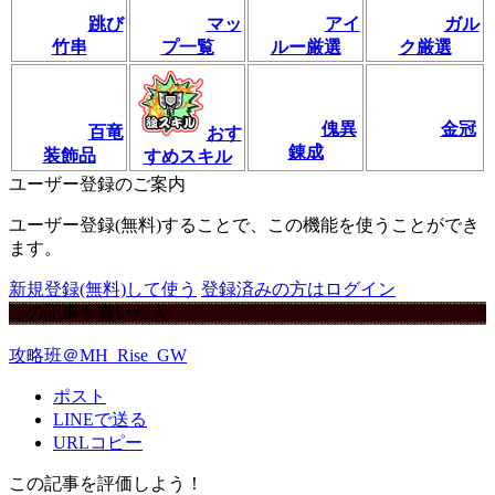
跳び
マッ
アイ
ガル
竹串
プ一覧
ルー厳選
ク厳選
傀異
金冠
百竜
おす
錬成
装飾品
すめスキル
ユーザー登録のご案内
ユーザー登録(無料)することで、この機能を使うことができ
ます。
新規登録(無料)して使う
登録済みの方はログイン
この記事を書いた人
攻略班＠MH_Rise_GW
ポスト
LINEで送る
URLコピー
この記事を評価しよう！