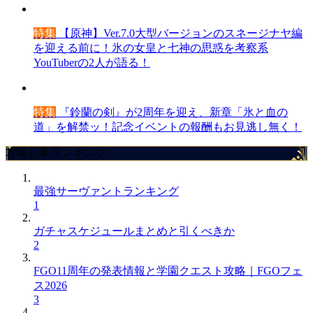
特集
【原神】Ver.7.0大型バージョンのスネージナヤ編
を迎える前に！氷の女皇と七神の思惑を考察系
YouTuberの2人が語る！
特集
『鈴蘭の剣』が2周年を迎え、新章「氷と血の
道」を解禁ッ！記念イベントの報酬もお見逃し無く！
攻略記事ランキング
最強サーヴァントランキング
1
ガチャスケジュールまとめと引くべきか
2
FGO11周年の発表情報と学園クエスト攻略｜FGOフェ
ス2026
3