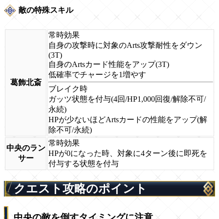
敵の特殊スキル
常時効果
自身の攻撃時に対象のArts攻撃耐性をダウン
(3T)
自身のArtsカード性能をアップ(3T)
低確率でチャージを1増やす
葛飾北斎
ブレイク時
ガッツ状態を付与(4回/HP1,000回復/解除不可/
永続)
HPが少ないほどArtsカードの性能をアップ(解
除不可/永続)
常時効果
中央のラン
HPが0になった時、対象に4ターン後に即死を
サー
付与する状態を付与
クエスト攻略のポイント
中央の敵を倒すタイミングに注意