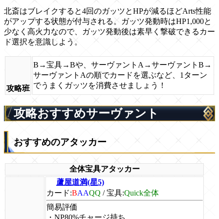
北斎はブレイクすると4回のガッツとHPが減るほどArts性能
がアップする状態が付与される。ガッツ発動時はHP1,000と
少なく高火力なので、ガッツ発動後は素早く撃破できるカー
ド選択を意識しよう。
B→宝具→Bや、サーヴァントA→サーヴァントB→
サーヴァントAの順でカードを選ぶなど、1ターン
でうまくガッツを消費させましょう！
攻略班
攻略おすすめサーヴァント
おすすめのアタッカー
全体宝具アタッカー
蘆屋道満(星5)
カード:
B
AA
QQ
/
宝具:
Quick全体
簡易評価
・NP80%チャージ持ち