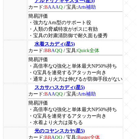
アルトリアキャスター(星5)
カード:
B
AAA
Q
/
宝具:
Arts補助
簡易評価
・強力なArts型のサポート役
・人類の脅威特攻がボスに有効
・宝具の対粛清防御で耐久面も優秀
水着スカディ(星5)
カード:
BB
A
QQ
/
宝具:
Quick全体
簡易評価
・高倍率なQ強化と単体最大NP50%持ち
・Q宝具を連発するアタッカー向き
・通常より火力は伸びるが防御手段がない
スカサハスカディ(星5)
カード:
B
AA
QQ
/
宝具:
Arts補助
簡易評価
・高倍率なQ強化と単体最大NP50%持ち
・Q宝具を連発するアタッカー向き
・水着より火力は落ちる
光のコヤンスカヤ(星5)
カード:
BB
A
QQ
/
宝具:
Buster全体