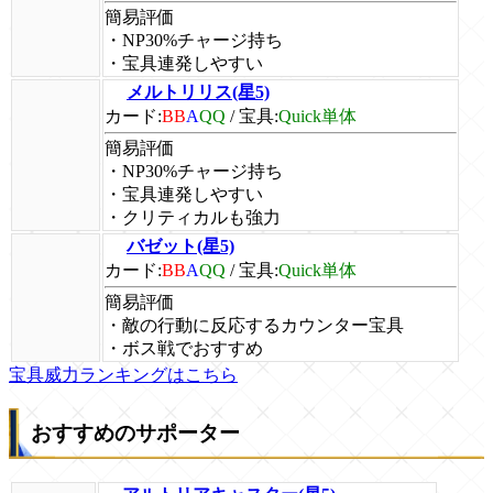
簡易評価
・NP30%チャージ持ち
・宝具連発しやすい
メルトリリス(星5)
カード:
BB
A
QQ
/
宝具:
Quick単体
簡易評価
・NP30%チャージ持ち
・宝具連発しやすい
・クリティカルも強力
バゼット(星5)
カード:
BB
A
QQ
/
宝具:
Quick単体
簡易評価
・敵の行動に反応するカウンター宝具
・ボス戦でおすすめ
宝具威力ランキングはこちら
おすすめのサポーター