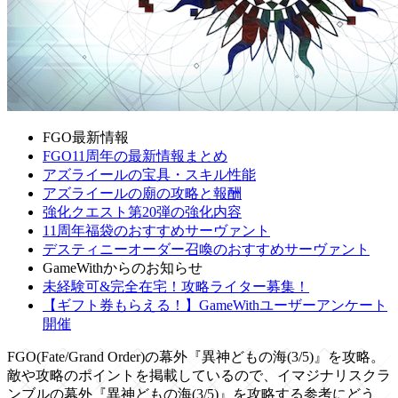
FGO最新情報
FGO11周年の最新情報まとめ
アズライールの宝具・スキル性能
アズライールの廟の攻略と報酬
強化クエスト第20弾の強化内容
11周年福袋のおすすめサーヴァント
デスティニーオーダー召喚のおすすめサーヴァント
GameWithからのお知らせ
未経験可&完全在宅！攻略ライター募集！
【ギフト券もらえる！】GameWithユーザーアンケート
開催
FGO(Fate/Grand Order)の幕外『異神どもの海(3/5)』を攻略。
敵や攻略のポイントを掲載しているので、イマジナリスクラ
ンブルの幕外『異神どもの海(3/5)』を攻略する参考にどう