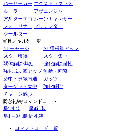
バーサーカー
エクストラクラス
ルーラー
アヴェンジャー
アルターエゴ
ムーンキャンサー
フォーリナー
プリテンダー
シールダー
宝具スキル別一覧
NPチャージ
NP獲得量アップ
スター獲得
スター集中
弱体解除/無効
強化解除耐性
強化成功率アップ
無敵・回避
必中・無敵貫通
ガッツ
ターゲット集中
強化解除
チャージ減少
概念礼装/コマンドコード
星5礼装
星4礼装
星1～3礼装
絆礼装
コマンドコード一覧