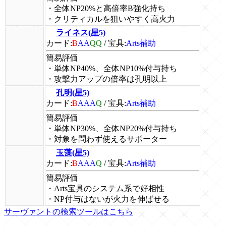
・全体NP20%と高倍率B強化持ち
・クリティカルを狙いやすく高火力
ライネス(星5)
カード:
B
AA
QQ
/
宝具:
Arts補助
簡易評価
・単体NP40%、全体NP10%付与持ち
・攻撃力アップの倍率は孔明以上
孔明(星5)
カード:
B
AAA
Q
/
宝具:
Arts補助
簡易評価
・単体NP30%、全体NP20%付与持ち
・対象を問わず使えるサポーター
玉藻(星5)
カード:
B
AAA
Q
/
宝具:
Arts補助
簡易評価
・Arts宝具のシステム系で好相性
・NP付与はないが火力を伸ばせる
サーヴァントの検索ツールはこちら