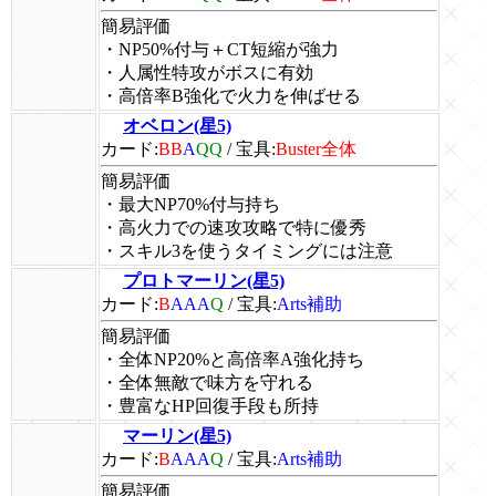
簡易評価
・NP50%付与＋CT短縮が強力
・人属性特攻がボスに有効
・高倍率B強化で火力を伸ばせる
オベロン(星5)
カード:
BB
A
QQ
/
宝具:
Buster全体
簡易評価
・最大NP70%付与持ち
・高火力での速攻攻略で特に優秀
・スキル3を使うタイミングには注意
プロトマーリン(星5)
カード:
B
AAA
Q
/
宝具:
Arts補助
簡易評価
・全体NP20%と高倍率A強化持ち
・全体無敵で味方を守れる
・豊富なHP回復手段も所持
マーリン(星5)
カード:
B
AAA
Q
/
宝具:
Arts補助
簡易評価