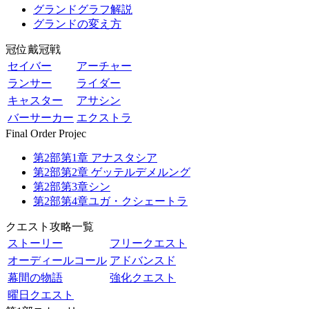
グランドグラフ解説
グランドの変え方
冠位戴冠戦
セイバー
アーチャー
ランサー
ライダー
キャスター
アサシン
バーサーカー
エクストラ
Final Order Projec
第2部第1章 アナスタシア
第2部第2章 ゲッテルデメルング
第2部第3章シン
第2部第4章ユガ・クシェートラ
クエスト攻略一覧
ストーリー
フリークエスト
オーディールコール
アドバンスド
幕間の物語
強化クエスト
曜日クエスト