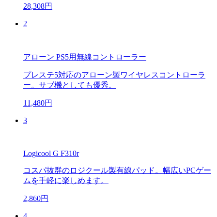
28,308円
2
アローン PS5用無線コントローラー
プレステ5対応のアローン製ワイヤレスコントローラ
ー。サブ機としても優秀。
11,480円
3
Logicool G F310r
コスパ抜群のロジクール製有線パッド。幅広いPCゲー
ムを手軽に楽しめます。
2,860円
4