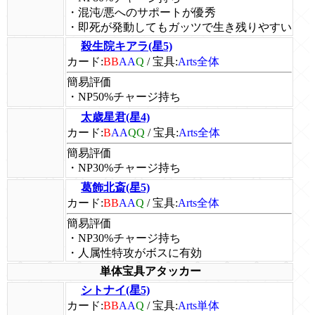
・混沌/悪へのサポートが優秀
・即死が発動してもガッツで生き残りやすい
殺生院キアラ(星5)
カード:
BB
AA
Q
/
宝具:
Arts全体
簡易評価
・NP50%チャージ持ち
太歳星君(星4)
カード:
B
AA
QQ
/
宝具:
Arts全体
簡易評価
・NP30%チャージ持ち
葛飾北斎(星5)
カード:
BB
AA
Q
/
宝具:
Arts全体
簡易評価
・NP30%チャージ持ち
・人属性特攻がボスに有効
単体宝具アタッカー
シトナイ(星5)
カード:
BB
AA
Q
/
宝具:
Arts単体