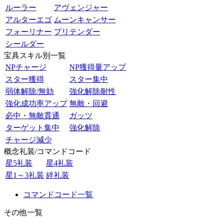
ルーラー
アヴェンジャー
アルターエゴ
ムーンキャンサー
フォーリナー
プリテンダー
シールダー
宝具スキル別一覧
NPチャージ
NP獲得量アップ
スター獲得
スター集中
弱体解除/無効
強化解除耐性
強化成功率アップ
無敵・回避
必中・無敵貫通
ガッツ
ターゲット集中
強化解除
チャージ減少
概念礼装/コマンドコード
星5礼装
星4礼装
星1～3礼装
絆礼装
コマンドコード一覧
その他一覧