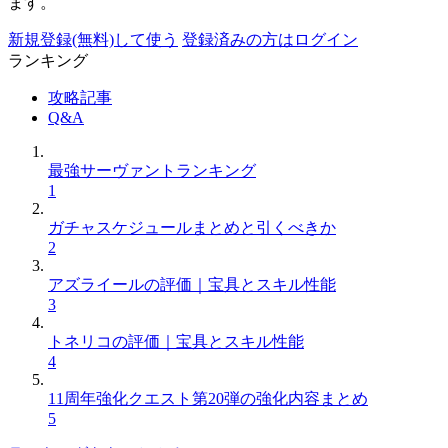
ます。
新規登録(無料)して使う
登録済みの方はログイン
ランキング
攻略記事
Q&A
最強サーヴァントランキング
1
ガチャスケジュールまとめと引くべきか
2
アズライールの評価｜宝具とスキル性能
3
トネリコの評価｜宝具とスキル性能
4
11周年強化クエスト第20弾の強化内容まとめ
5