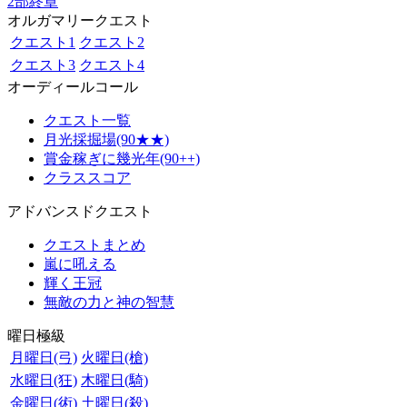
2部終章
オルガマリークエスト
クエスト1
クエスト2
クエスト3
クエスト4
オーディールコール
クエスト一覧
月光採掘場(90★★)
賞金稼ぎに幾光年(90++)
クラススコア
アドバンスドクエスト
クエストまとめ
嵐に吼える
輝く王冠
無敵の力と神の智慧
曜日極級
月曜日(弓)
火曜日(槍)
水曜日(狂)
木曜日(騎)
金曜日(術)
土曜日(殺)