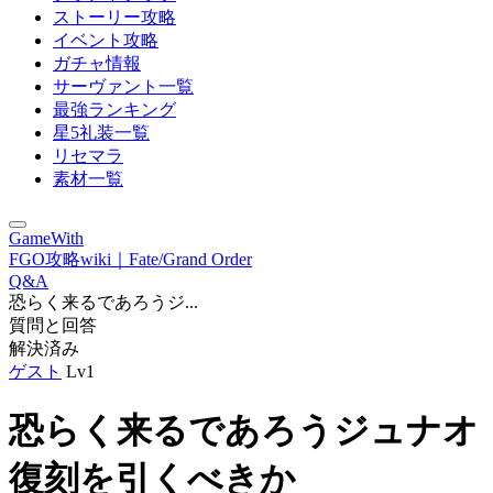
ストーリー攻略
イベント攻略
ガチャ情報
サーヴァント一覧
最強ランキング
星5礼装一覧
リセマラ
素材一覧
GameWith
FGO攻略wiki｜Fate/Grand Order
Q&A
恐らく来るであろうジ...
質問と回答
解決済み
ゲスト
Lv1
恐らく来るであろうジュナオ
復刻を引くべきか