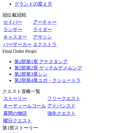
グランドの変え方
冠位戴冠戦
セイバー
アーチャー
ランサー
ライダー
キャスター
アサシン
バーサーカー
エクストラ
Final Order Projec
第2部第1章 アナスタシア
第2部第2章 ゲッテルデメルング
第2部第3章シン
第2部第4章ユガ・クシェートラ
クエスト攻略一覧
ストーリー
フリークエスト
オーディールコール
アドバンスド
幕間の物語
強化クエスト
曜日クエスト
第1部ストーリー