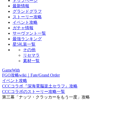
トップページ
最新情報
グランドグラフ
ストーリー攻略
イベント攻略
ガチャ情報
サーヴァント一覧
最強ランキング
星5礼装一覧
その他
リセマラ
素材一覧
GameWith
FGO攻略wiki｜Fate/Grand Order
イベント攻略
CCCコラボ『深海電脳楽土セラフ』攻略
CCCコラボのストーリー攻略一覧
第三幕「ナッツ・クラッカーをもう一度」攻略