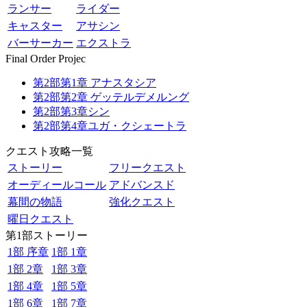
ランサー
ライダー
キャスター
アサシン
バーサーカー
エクストラ
Final Order Projec
第2部第1章 アナスタシア
第2部第2章 ゲッテルデメルング
第2部第3章シン
第2部第4章ユガ・クシェートラ
クエスト攻略一覧
ストーリー
フリークエスト
オーディールコール
アドバンスド
幕間の物語
強化クエスト
曜日クエスト
第1部ストーリー
1部 序章
1部 1章
1部 2章
1部 3章
1部 4章
1部 5章
1部 6章
1部 7章