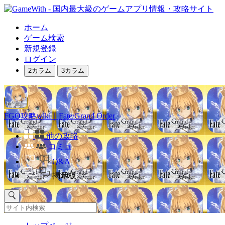
ホーム
ゲーム検索
新規登録
ログイン
2カラム
3カラム
FGO攻略wiki｜Fate/Grand Order
他の攻略
コミュ
Q&A
掲示板