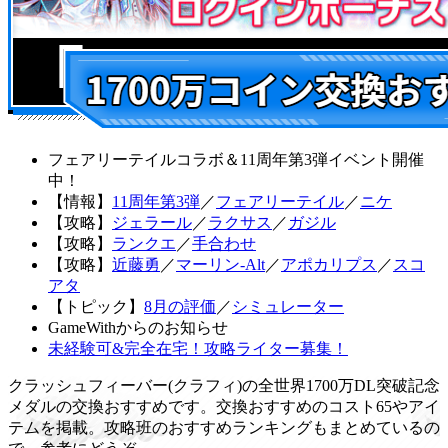
フェアリーテイルコラボ＆11周年第3弾イベント開催
中！
【情報】
11周年第3弾
／
フェアリーテイル
／
ニケ
【攻略】
ジェラール
／
ラクサス
／
ガジル
【攻略】
ランクエ
／
手合わせ
【攻略】
近藤勇
／
マーリン-Alt
／
アポカリプス
／
スコ
アタ
【トピック】
8月の評価
／
シミュレーター
GameWithからのお知らせ
未経験可&完全在宅！攻略ライター募集！
クラッシュフィーバー(クラフィ)の全世界1700万DL突破記念
メダルの交換おすすめです。交換おすすめのコスト65やアイ
テムを掲載。攻略班のおすすめランキングもまとめているの