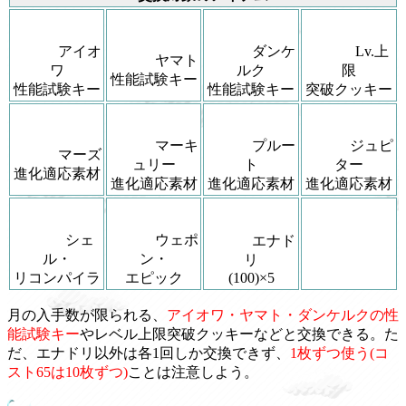
アイオ
ダンケ
Lv.上
ヤマト
ワ
ルク
限
性能試験キー
性能試験キー
性能試験キー
突破クッキー
マーキ
プルー
ジュピ
マーズ
ュリー
ト
ター
進化適応素材
進化適応素材
進化適応素材
進化適応素材
シェ
ウェポ
エナド
ル・
ン・
リ
リコンパイラ
エピック
(100)×5
月の入手数が限られる、
アイオワ・ヤマト・ダンケルクの性
能試験キー
やレベル上限突破クッキーなどと交換できる。た
だ、エナドリ以外は各1回しか交換できず、
1枚ずつ使う(コ
スト65は10枚ずつ)
ことは注意しよう。