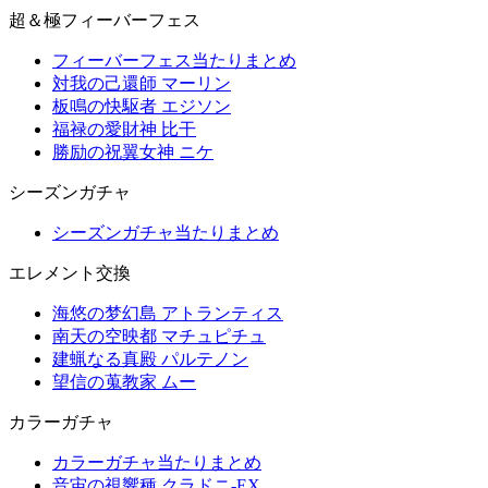
超＆極フィーバーフェス
フィーバーフェス当たりまとめ
対我の己還師 マーリン
板鳴の快駆者 エジソン
福禄の愛財神 比干
勝励の祝翼女神 ニケ
シーズンガチャ
シーズンガチャ当たりまとめ
エレメント交換
海悠の梦幻島 アトランティス
南天の空映都 マチュピチュ
建蝋なる真殿 パルテノン
望信の蒐教家 ムー
カラーガチャ
カラーガチャ当たりまとめ
音宙の視響種 クラドニ-EX