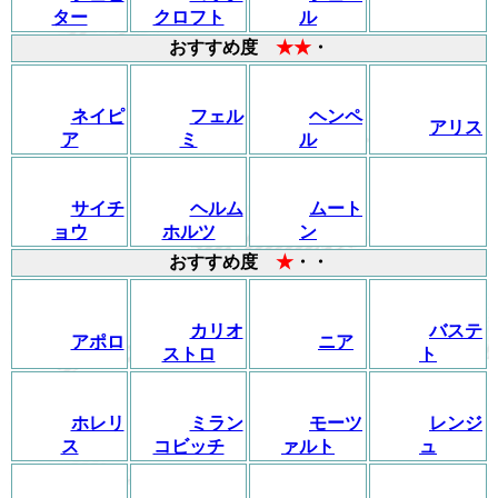
ター
クロフト
ル
おすすめ度
★★
・
ネイピ
フェル
ヘンペ
アリス
ア
ミ
ル
サイチ
ヘルム
ムート
ョウ
ホルツ
ン
おすすめ度
★
・・
カリオ
バステ
アポロ
ニア
ストロ
ト
ホレリ
ミラン
モーツ
レンジ
ス
コビッチ
ァルト
ュ