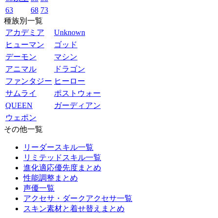
63
68
73
種族別一覧
アカデミア
Unknown
ヒューマン
ゴッド
デーモン
マシン
アニマル
ドラゴン
ファンタジー
ヒーロー
サムライ
ポストウォー
QUEEN
ガーディアン
ウェポン
その他一覧
リーダースキル一覧
リミテッドスキル一覧
進化適応優先度まとめ
性能調整まとめ
声優一覧
アクセサ・ダークアクセサ一覧
スキン素材と着せ替えまとめ