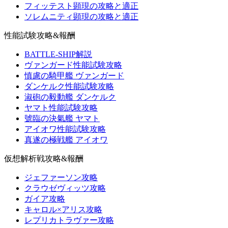
フィッテスト顕現の攻略と適正
ソレムニティ顕現の攻略と適正
性能試験攻略&報酬
BATTLE-SHIP解説
ヴァンガード性能試験攻略
慎慮の騎甲艦 ヴァンガード
ダンケルク性能試験攻略
淑砲の毅動艦 ダンケルク
ヤマト性能試験攻略
號臨の決氣艦 ヤマト
アイオワ性能試験攻略
真遂の極戦艦 アイオワ
仮想解析戦攻略&報酬
ジェファーソン攻略
クラウゼヴィッツ攻略
ガイア攻略
キャロル×アリス攻略
レプリカトラヴァー攻略