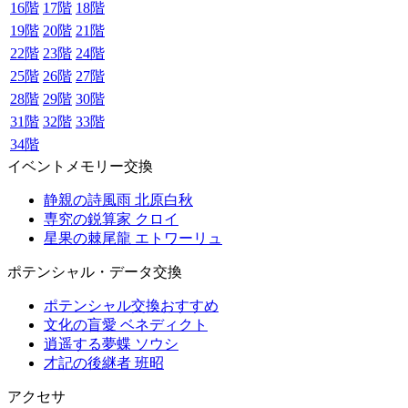
16階
17階
18階
19階
20階
21階
22階
23階
24階
25階
26階
27階
28階
29階
30階
31階
32階
33階
34階
イベントメモリー交換
静親の詩風雨 北原白秋
専究の鋭算家 クロイ
星果の棘尾龍 エトワーリュ
ポテンシャル・データ交換
ポテンシャル交換おすすめ
文化の盲愛 ベネディクト
逍遥する夢蝶 ソウシ
才記の後継者 班昭
アクセサ