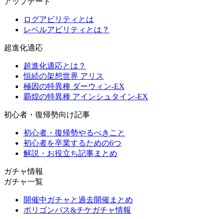
アップデート
ログアビリティとは
レベルアビリティとは？
超進化適応
超進化適応とは？
恒続の架想世界 アリス
極因の特異種 ダーウィン-EX
覇煌の特異種 アインシュタイン-EX
初心者・復帰勢向け記事
初心者・復帰勢やるべきこと
初心者を卒業するための6つ
解説・お役立ち記事まとめ
ガチャ情報
ガチャ一覧
開催中ガチャと過去開催まとめ
ポリゴンパス&チケガチャ情報