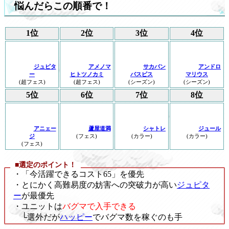
悩んだらこの順番で！
1位
2位
3位
4位
ジュピタ
アメノマ
サカバン
アンドロ
ー
ヒトツノカミ
バスピス
マリウス
(超フェス)
(超フェス)
(シーズン)
(シーズン)
5位
6位
7位
8位
アニェー
蘆屋道満
シャトレ
ジュール
ジ
(フェス)
(カラー)
(カラー)
(フェス)
■選定のポイント！
・「今活躍できるコスト65」を優先
・とにかく高難易度の妨害への突破力が高い
ジュピタ
ー
が最優先
・ユニットは
バグマで入手できる
└選外だが
ハッピー
でバグマ数を稼ぐのも手