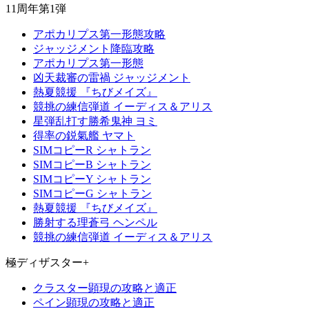
11周年第1弾
アポカリプス第一形態攻略
ジャッジメント降臨攻略
アポカリプス第一形態
凶天裁審の雷禍 ジャッジメント
熱夏競援 『ちびメイズ』
競挑の練信弾道 イーディス＆アリス
星弾乱打す勝希鬼神 ヨミ
得率の鋭氣艦 ヤマト
SIMコピーR シャトラン
SIMコピーB シャトラン
SIMコピーY シャトラン
SIMコピーG シャトラン
熱夏競援 『ちびメイズ』
勝射する理蒼弓 ヘンペル
競挑の練信弾道 イーディス＆アリス
極ディザスター+
クラスター顕現の攻略と適正
ペイン顕現の攻略と適正