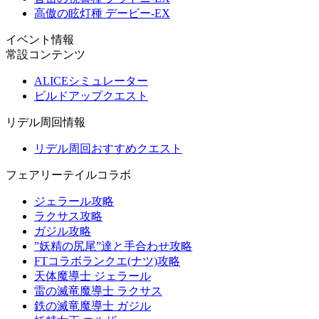
高傲の眩灯種 デービー-EX
イベント情報
常設コンテンツ
ALICEシミュレーター
ビルドアップクエスト
リデル周回情報
リデル周回おすすめクエスト
フェアリーテイルコラボ
ジェラール攻略
ラクサス攻略
ガジル攻略
”妖精の尻尾”達と手合わせ攻略
FTコラボランクエ(ナツ)攻略
天体魔導士 ジェラール
雷の滅竜魔導士 ラクサス
鉄の滅竜魔導士 ガジル