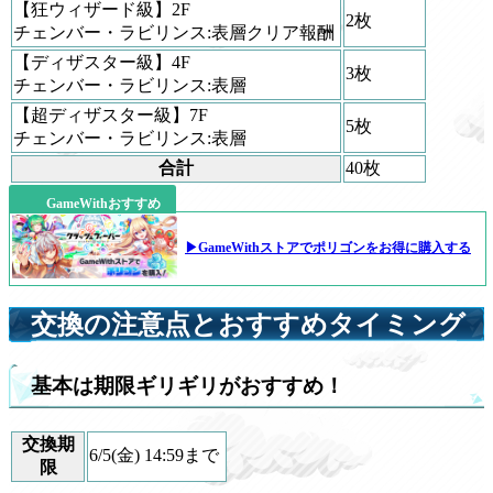
【狂ウィザード級】2F
2枚
チェンバー・ラビリンス:表層クリア報酬
【ディザスター級】4F
3枚
チェンバー・ラビリンス:表層
【超ディザスター級】7F
5枚
チェンバー・ラビリンス:表層
合計
40枚
GameWithおすすめ
▶GameWithストアでポリゴンをお得に購入する
交換の注意点とおすすめタイミング
基本は期限ギリギリがおすすめ！
交換期
6/5(金) 14:59まで
限