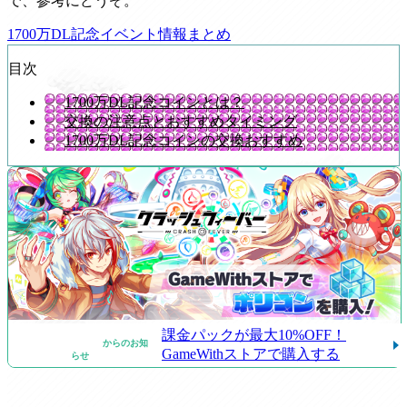
で、参考にどうぞ。
1700万DL記念イベント情報まとめ
目次
1700万DL記念コインとは？
交換の注意点とおすすめタイミング
1700万DL記念コインの交換おすすめ
課金パックが最大10%OFF！
からのお知
GameWithストアで購入する
らせ