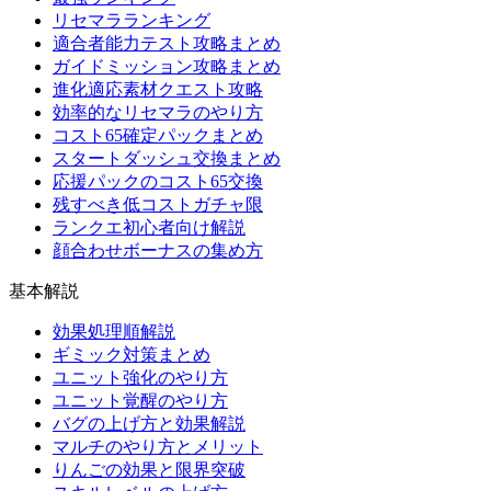
リセマラランキング
適合者能力テスト攻略まとめ
ガイドミッション攻略まとめ
進化適応素材クエスト攻略
効率的なリセマラのやり方
コスト65確定パックまとめ
スタートダッシュ交換まとめ
応援パックのコスト65交換
残すべき低コストガチャ限
ランクエ初心者向け解説
顔合わせボーナスの集め方
基本解説
効果処理順解説
ギミック対策まとめ
ユニット強化のやり方
ユニット覚醒のやり方
バグの上げ方と効果解説
マルチのやり方とメリット
りんごの効果と限界突破