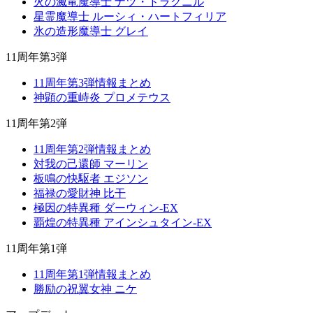
火の滅竜魔導士 ナツ・ドラグニル
星霊魔導士 ルーシィ・ハートフィリア
氷の造形魔導士 グレイ
11周年第3弾
11周年第3弾情報まとめ
神顕の重峙炎 プロメテウス
11周年第2弾
11周年第2弾情報まとめ
対我の己還師 マーリン
板鳴の快駆者 エジソン
福禄の愛財神 比干
極因の特異種 ダーウィン-EX
覇煌の特異種 アインシュタイン-EX
11周年第1弾
11周年第1弾情報まとめ
勝励の祝翼女神 ニケ