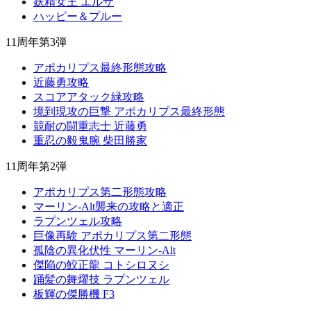
妖精女王 エルザ
ハッピー＆プルー
11周年第3弾
アポカリプス最終形態攻略
近藤勇攻略
スコアアタック緑攻略
境到現攻の巨撃 アポカリプス最終形態
競耐の闘重志士 近藤勇
重忍の毅鬼腕 柴田勝家
11周年第2弾
アポカリプス第二形態攻略
マーリン-Alt襲来の攻略と適正
ラプンツェル攻略
巨像再験 アポカリプス第二形態
孤陰の異化伏性 マーリン-Alt
傑陥の鮫正龍 コトシロヌシ
踊髪の舞燿技 ラプンツェル
板輝の傑勝機 F3