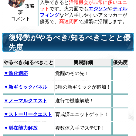
入手できると
活躍機会が非常に多いユニ
攻略
ット
です。火力面でも
エジソン
や
ティル
班
フィング
など入手しやすいアタッカーが
コメント
優秀で、
高速周回
で頻繁に活躍します。
復帰勢がやるべき/知るべきことと優
先度
やるべき/知るべきこと
簡易詳細
優先度
▼進化適応
覚醒のその先！
▼新ギミックパネル
3種の新ギミックが追加！
▼ノーマルクエスト
進行で機能解放！
▼ストーリークエスト
育成済ユニットゲット！
▼潜在能力解放
複数体入手でステUP！