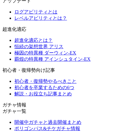
アップデート
ログアビリティとは
レベルアビリティとは？
超進化適応
超進化適応とは？
恒続の架想世界 アリス
極因の特異種 ダーウィン-EX
覇煌の特異種 アインシュタイン-EX
初心者・復帰勢向け記事
初心者・復帰勢やるべきこと
初心者を卒業するための6つ
解説・お役立ち記事まとめ
ガチャ情報
ガチャ一覧
開催中ガチャと過去開催まとめ
ポリゴンパス&チケガチャ情報