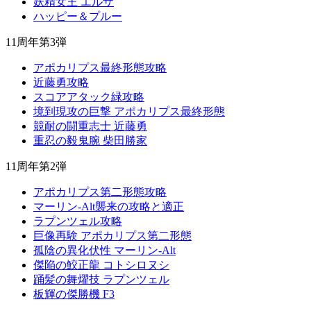
妖精女王 エルザ
ハッピー＆プルー
11周年第3弾
アポカリプス最終形態攻略
近藤勇攻略
スコアアタック緑攻略
境到現攻の巨撃 アポカリプス最終形態
競耐の闘重志士 近藤勇
重忍の毅鬼腕 柴田勝家
11周年第2弾
アポカリプス第二形態攻略
マーリン-Alt襲来の攻略と適正
ラプンツェル攻略
巨像再験 アポカリプス第二形態
孤陰の異化伏性 マーリン-Alt
傑陥の鮫正龍 コトシロヌシ
踊髪の舞燿技 ラプンツェル
板輝の傑勝機 F3