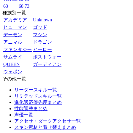
63
68
73
種族別一覧
アカデミア
Unknown
ヒューマン
ゴッド
デーモン
マシン
アニマル
ドラゴン
ファンタジー
ヒーロー
サムライ
ポストウォー
QUEEN
ガーディアン
ウェポン
その他一覧
リーダースキル一覧
リミテッドスキル一覧
進化適応優先度まとめ
性能調整まとめ
声優一覧
アクセサ・ダークアクセサ一覧
スキン素材と着せ替えまとめ