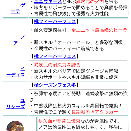
・
ユニヴァース
と並ぶ
異次元の火力
を誇る
ゲ
・味方をサポーターで固めることで真価を発揮
ーテ
・青属性で飛び抜けて優秀な火力性能
【
極フィーバーフェス
】
・耐久安定感抜群！
全ユニット最高峰のヒーラ
ー
ノ
・新スキル「オーバーヒール」と多彩な回復
ア
・全属性のパーティーに編成できる
【
極フィーバーフェス
】
・
異次元の耐久力を誇る
イ
・新スキルのバリアで固定ダメージも軽減
ーディス
・火力サポートやスキル短縮も非常に優秀
【
極シーズンフェス冬
】
・被弾する度にアビ発動！連続攻撃に無類の強
さ
ユ
・中盤以降は超火力スキルを高回転で発動！
リシーズ
・青属性でこそ輝く
長期戦向きアタッカー
耐久面が非常に優秀
なのが青属性です。
ノアは他属性にも編成しやすく、序盤に