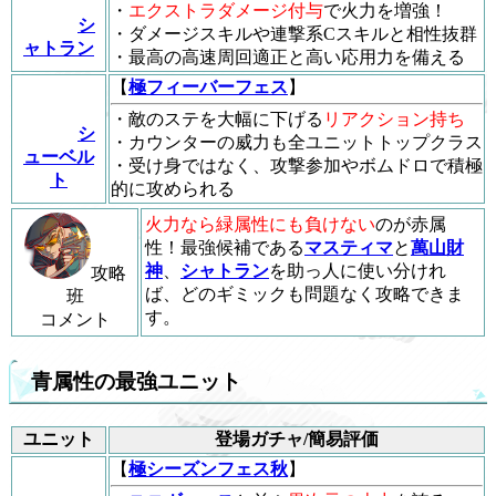
・
エクストラダメージ付与
で火力を増強！
シ
・ダメージスキルや連撃系Cスキルと相性抜群
ャトラン
・最高の高速周回適正と高い応用力を備える
【
極フィーバーフェス
】
・敵のステを大幅に下げる
リアクション持ち
シ
・カウンターの威力も全ユニットトップクラス
ューベル
・受け身ではなく、攻撃参加やボムドロで積極
ト
的に攻められる
火力なら緑属性にも負けない
のが赤属
性！最強候補である
マスティマ
と
萬山財
神
、
シャトラン
を助っ人に使い分けれ
攻略
ば、どのギミックも問題なく攻略できま
班
す。
コメント
青属性の最強ユニット
ユニット
登場ガチャ/簡易評価
【
極シーズンフェス秋
】