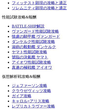
フィッテスト顕現の攻略と適正
ソレムニティ顕現の攻略と適正
性能試験攻略&報酬
BATTLE-SHIP解説
ヴァンガード性能試験攻略
慎慮の騎甲艦 ヴァンガード
ダンケルク性能試験攻略
淑砲の毅動艦 ダンケルク
ヤマト性能試験攻略
號臨の決氣艦 ヤマト
アイオワ性能試験攻略
真遂の極戦艦 アイオワ
仮想解析戦攻略&報酬
ジェファーソン攻略
クラウゼヴィッツ攻略
ガイア攻略
キャロル×アリス攻略
レプリカトラヴァー攻略