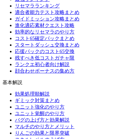
リセマラランキング
適合者能力テスト攻略まとめ
ガイドミッション攻略まとめ
進化適応素材クエスト攻略
効率的なリセマラのやり方
コスト65確定パックまとめ
スタートダッシュ交換まとめ
応援パックのコスト65交換
残すべき低コストガチャ限
ランクエ初心者向け解説
顔合わせボーナスの集め方
基本解説
効果処理順解説
ギミック対策まとめ
ユニット強化のやり方
ユニット覚醒のやり方
バグの上げ方と効果解説
マルチのやり方とメリット
りんごの効果と限界突破