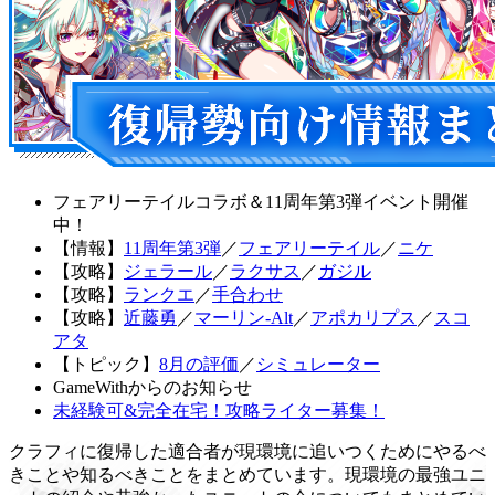
フェアリーテイルコラボ＆11周年第3弾イベント開催
中！
【情報】
11周年第3弾
／
フェアリーテイル
／
ニケ
【攻略】
ジェラール
／
ラクサス
／
ガジル
【攻略】
ランクエ
／
手合わせ
【攻略】
近藤勇
／
マーリン-Alt
／
アポカリプス
／
スコ
アタ
【トピック】
8月の評価
／
シミュレーター
GameWithからのお知らせ
未経験可&完全在宅！攻略ライター募集！
クラフィに復帰した適合者が現環境に追いつくためにやるべ
きことや知るべきことをまとめています。現環境の最強ユニ