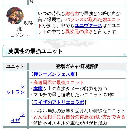
秀
いつの時代も
総合力
で最強との呼び声が
高い緑属性。
バランスの取れた強ユニッ
攻略
ト
が多く、中でも
ユニヴァース
は全ユニ
班
ットの中でも
異次元の強さ
と言えます。
コメント
黄属性の最強ユニット
ユニット
登場ガチャ/簡易評価
【
極シーズンフェス夏
】
・
高速周回の最強ユニット
シ
・
本家
以上の直接ダメージ能力を持つ
ャトラン
・マルチで最も編成したいユニットの1体
【
ライザのアトリエコラボ
】
・パネル無効の影響を受けない特殊なユニット
ラ
・
どんな相手にも自分の得意な戦い方ができる
イザ
・解除不可スキルの重ねがけが超強力