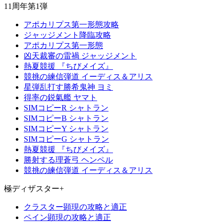
11周年第1弾
アポカリプス第一形態攻略
ジャッジメント降臨攻略
アポカリプス第一形態
凶天裁審の雷禍 ジャッジメント
熱夏競援 『ちびメイズ』
競挑の練信弾道 イーディス＆アリス
星弾乱打す勝希鬼神 ヨミ
得率の鋭氣艦 ヤマト
SIMコピーR シャトラン
SIMコピーB シャトラン
SIMコピーY シャトラン
SIMコピーG シャトラン
熱夏競援 『ちびメイズ』
勝射する理蒼弓 ヘンペル
競挑の練信弾道 イーディス＆アリス
極ディザスター+
クラスター顕現の攻略と適正
ペイン顕現の攻略と適正