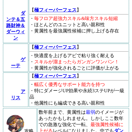
【
極フィーバーフェス
】
ダ
・
毎フロア超強力スキル&味方スキル短縮
ンテ＆五
・ほとんどのユニットと高い親和性
路財神＆
・黄属性を最強属性候補に押し上げる存在
ダーウィ
ン
【
極フィーバーフェス
】
・快適度を上げるアビで粘り強く耐える
ゲ
・
スキルが溜まったらガンガンワンパン！
ーテ
・黄属性が強化されるごとに評価が上がる
【
極フィーバーフェス
】
・
幅広く優秀なサポート能力を持つ
・特にダメージUP効果や永続3ステUPが一級
ア
品
リス
・他属性にも編成できる高い親和性
数年前まで、黄属性は
最弱
のイメージが
あったかもしれません。しかしここ数年
での急激な強化で一転、
最強属性候補に
上がる
レベルになりました。中でも
ダン
攻略