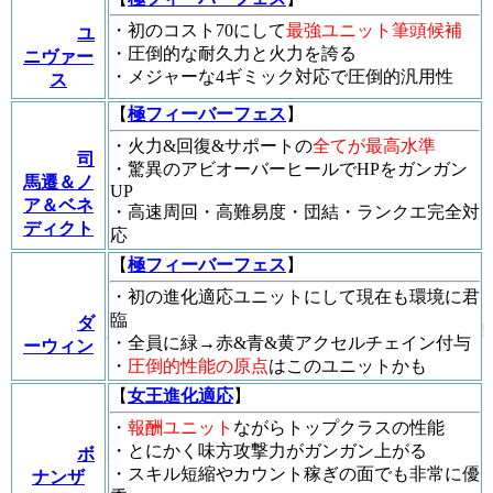
・初のコスト70にして
最強ユニット筆頭候補
ユ
・圧倒的な耐久力と火力を誇る
ニヴァー
・メジャーな4ギミック対応で圧倒的汎用性
ス
【
極フィーバーフェス
】
・火力&回復&サポートの
全てが最高水準
司
・驚異のアビオーバーヒールでHPをガンガン
馬遷＆ノ
UP
ア＆ベネ
・高速周回・高難易度・団結・ランクエ完全対
ディクト
応
【
極フィーバーフェス
】
・初の進化適応ユニットにして現在も環境に君
臨
ダ
・全員に緑→赤&青&黄アクセルチェイン付与
ーウィン
・
圧倒的性能の原点
はこのユニットかも
【
女王進化適応
】
・
報酬ユニット
ながらトップクラスの性能
・とにかく味方攻撃力がガンガン上がる
ボ
・スキル短縮やカウント稼ぎの面でも非常に優
ナンザ