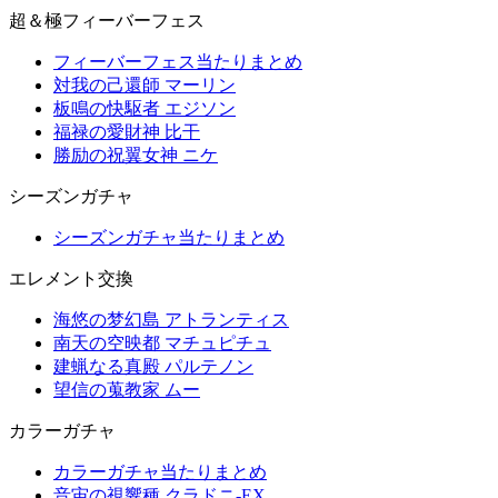
超＆極フィーバーフェス
フィーバーフェス当たりまとめ
対我の己還師 マーリン
板鳴の快駆者 エジソン
福禄の愛財神 比干
勝励の祝翼女神 ニケ
シーズンガチャ
シーズンガチャ当たりまとめ
エレメント交換
海悠の梦幻島 アトランティス
南天の空映都 マチュピチュ
建蝋なる真殿 パルテノン
望信の蒐教家 ムー
カラーガチャ
カラーガチャ当たりまとめ
音宙の視響種 クラドニ-EX