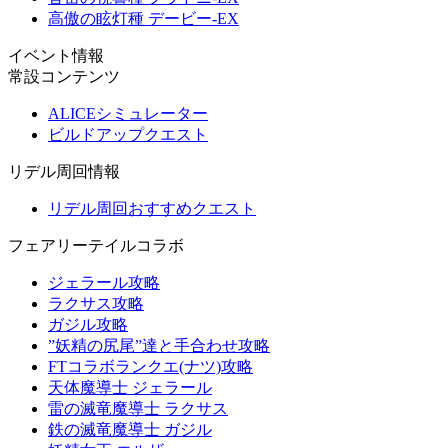
高傲の眩灯種 デービー-EX
イベント情報
常設コンテンツ
ALICEシミュレーター
ビルドアップクエスト
リデル周回情報
リデル周回おすすめクエスト
フェアリーテイルコラボ
ジェラール攻略
ラクサス攻略
ガジル攻略
”妖精の尻尾”達と手合わせ攻略
FTコラボランクエ(ナツ)攻略
天体魔導士 ジェラール
雷の滅竜魔導士 ラクサス
鉄の滅竜魔導士 ガジル