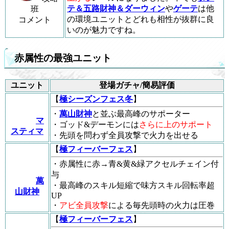
テ＆五路財神＆ダーウィン
や
ゲーテ
は他
班
の環境ユニットとどれも相性が抜群に良
コメント
いのが魅力ですね。
赤属性の最強ユニット
ユニット
登場ガチャ/簡易評価
【
極シーズンフェス冬
】
・
萬山財神
と並ぶ最高峰のサポーター
マ
・ゴッド&デーモンには
さらに上のサポート
スティマ
・先頭を問わず全員攻撃で火力を出せる
【
極フィーバーフェス
】
・赤属性に赤→青&黄&緑アクセルチェイン付
与
萬
・最高峰のスキル短縮で味方スキル回転率超
山財神
UP
・
アビ全員攻撃
による毎先頭時の火力は圧巻
【
極フィーバーフェス
】