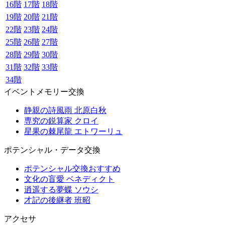
16階
17階
18階
19階
20階
21階
22階
23階
24階
25階
26階
27階
28階
29階
30階
31階
32階
33階
34階
イベントメモリー交換
静親の詩風雨 北原白秋
専究の鋭算家 クロイ
星果の棘尾龍 エトワーリュ
ポテンシャル・データ交換
ポテンシャル交換おすすめ
文化の盲愛 ベネディクト
逍遥する夢蝶 ソウシ
才記の後継者 班昭
アクセサ