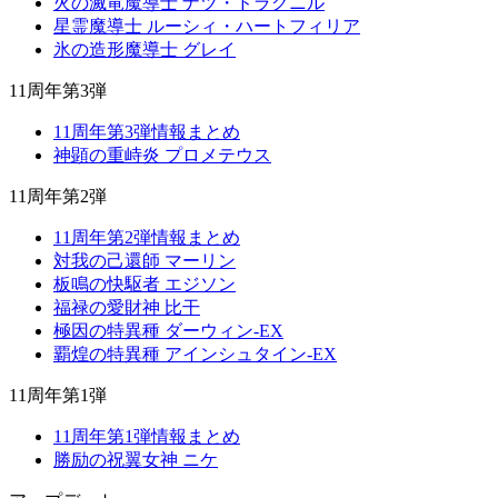
火の滅竜魔導士 ナツ・ドラグニル
星霊魔導士 ルーシィ・ハートフィリア
氷の造形魔導士 グレイ
11周年第3弾
11周年第3弾情報まとめ
神顕の重峙炎 プロメテウス
11周年第2弾
11周年第2弾情報まとめ
対我の己還師 マーリン
板鳴の快駆者 エジソン
福禄の愛財神 比干
極因の特異種 ダーウィン-EX
覇煌の特異種 アインシュタイン-EX
11周年第1弾
11周年第1弾情報まとめ
勝励の祝翼女神 ニケ