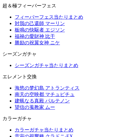
超＆極フィーバーフェス
フィーバーフェス当たりまとめ
対我の己還師 マーリン
板鳴の快駆者 エジソン
福禄の愛財神 比干
勝励の祝翼女神 ニケ
シーズンガチャ
シーズンガチャ当たりまとめ
エレメント交換
海悠の梦幻島 アトランティス
南天の空映都 マチュピチュ
建蝋なる真殿 パルテノン
望信の蒐教家 ムー
カラーガチャ
カラーガチャ当たりまとめ
音宙の視響種 クラドニ-EX