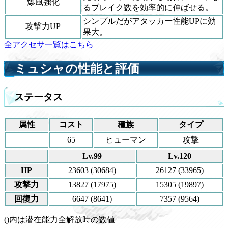
爆風強化
るブレイク数を効率的に伸ばせる。
シンプルだがアタッカー性能UPに効
攻撃力UP
果大。
全アクセサ一覧はこちら
ミュシャの性能と評価
ステータス
属性
コスト
種族
タイプ
65
ヒューマン
攻撃
Lv.99
Lv.120
HP
23603 (30684)
26127 (33965)
攻撃力
13827 (17975)
15305 (19897)
回復力
6647 (8641)
7357 (9564)
()内は潜在能力全解放時の数値