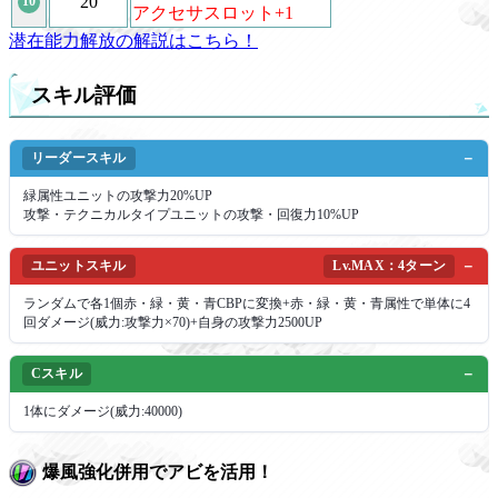
20
10
アクセサスロット+1
潜在能力解放の解説はこちら！
スキル評価
リーダースキル
緑属性ユニットの攻撃力20%UP
攻撃・テクニカルタイプユニットの攻撃・回復力10%UP
ユニットスキル
Lv.MAX：4ターン
ランダムで各1個赤・緑・黄・青CBPに変換+赤・緑・黄・青属性で単体に4
回ダメージ(威力:攻撃力×70)+自身の攻撃力2500UP
Cスキル
1体にダメージ(威力:40000)
爆風強化併用でアビを活用！