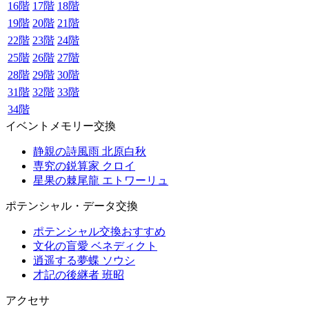
16階
17階
18階
19階
20階
21階
22階
23階
24階
25階
26階
27階
28階
29階
30階
31階
32階
33階
34階
イベントメモリー交換
静親の詩風雨 北原白秋
専究の鋭算家 クロイ
星果の棘尾龍 エトワーリュ
ポテンシャル・データ交換
ポテンシャル交換おすすめ
文化の盲愛 ベネディクト
逍遥する夢蝶 ソウシ
才記の後継者 班昭
アクセサ