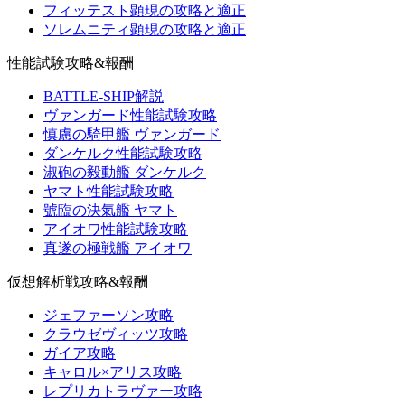
フィッテスト顕現の攻略と適正
ソレムニティ顕現の攻略と適正
性能試験攻略&報酬
BATTLE-SHIP解説
ヴァンガード性能試験攻略
慎慮の騎甲艦 ヴァンガード
ダンケルク性能試験攻略
淑砲の毅動艦 ダンケルク
ヤマト性能試験攻略
號臨の決氣艦 ヤマト
アイオワ性能試験攻略
真遂の極戦艦 アイオワ
仮想解析戦攻略&報酬
ジェファーソン攻略
クラウゼヴィッツ攻略
ガイア攻略
キャロル×アリス攻略
レプリカトラヴァー攻略