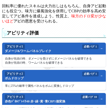
回転率に優れたスキルは火力出しはもちろん、自身アビ起動
にも役立つ。味方に爆風強化を併用してCBPの効率を高め安
定してアビ条件を達成しよう。性質上、
味方のドロ変が少な
いほど
アビの恩恵を受けられる。
アビリティ評価
アビリティ1
必要バグ
1
ダメージ&ワームパネルブレイク
自身が先頭の時、ダメージを受けずにダメージパネルを破壊できる
自身が先頭の時、ワームパネルを破壊できる
アビリティ2
必要バグ
1
ボムドロップ
常に25%の確率で属性パネルをボムに変換しドロップ
アビリティ3
必要バグ
10
赤色ﾊﾟﾈﾙﾌﾞﾚｲｸ40 赤･緑･黄･青CBP1個変換