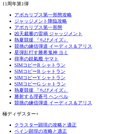
11周年第1弾
アポカリプス第一形態攻略
ジャッジメント降臨攻略
アポカリプス第一形態
凶天裁審の雷禍 ジャッジメント
熱夏競援 『ちびメイズ』
競挑の練信弾道 イーディス＆アリス
星弾乱打す勝希鬼神 ヨミ
得率の鋭氣艦 ヤマト
SIMコピーR シャトラン
SIMコピーB シャトラン
SIMコピーY シャトラン
SIMコピーG シャトラン
熱夏競援 『ちびメイズ』
勝射する理蒼弓 ヘンペル
競挑の練信弾道 イーディス＆アリス
極ディザスター+
クラスター顕現の攻略と適正
ペイン顕現の攻略と適正