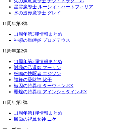
火の滅竜魔導士 ナツ・ドラグニル
星霊魔導士 ルーシィ・ハートフィリア
氷の造形魔導士 グレイ
11周年第3弾
11周年第3弾情報まとめ
神顕の重峙炎 プロメテウス
11周年第2弾
11周年第2弾情報まとめ
対我の己還師 マーリン
板鳴の快駆者 エジソン
福禄の愛財神 比干
極因の特異種 ダーウィン-EX
覇煌の特異種 アインシュタイン-EX
11周年第1弾
11周年第1弾情報まとめ
勝励の祝翼女神 ニケ