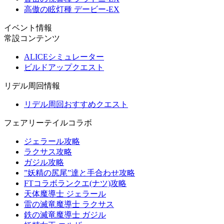
高傲の眩灯種 デービー-EX
イベント情報
常設コンテンツ
ALICEシミュレーター
ビルドアップクエスト
リデル周回情報
リデル周回おすすめクエスト
フェアリーテイルコラボ
ジェラール攻略
ラクサス攻略
ガジル攻略
”妖精の尻尾”達と手合わせ攻略
FTコラボランクエ(ナツ)攻略
天体魔導士 ジェラール
雷の滅竜魔導士 ラクサス
鉄の滅竜魔導士 ガジル