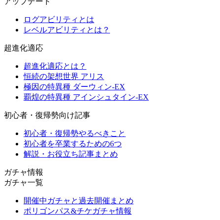
アップデート
ログアビリティとは
レベルアビリティとは？
超進化適応
超進化適応とは？
恒続の架想世界 アリス
極因の特異種 ダーウィン-EX
覇煌の特異種 アインシュタイン-EX
初心者・復帰勢向け記事
初心者・復帰勢やるべきこと
初心者を卒業するための6つ
解説・お役立ち記事まとめ
ガチャ情報
ガチャ一覧
開催中ガチャと過去開催まとめ
ポリゴンパス&チケガチャ情報