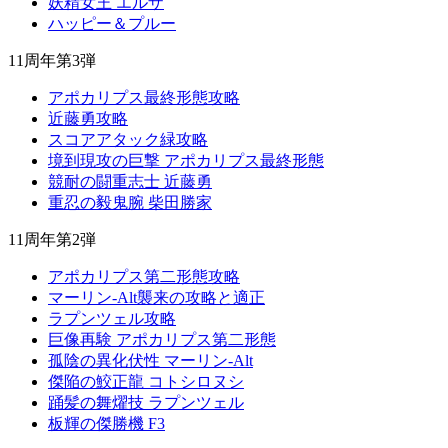
妖精女王 エルザ
ハッピー＆プルー
11周年第3弾
アポカリプス最終形態攻略
近藤勇攻略
スコアアタック緑攻略
境到現攻の巨撃 アポカリプス最終形態
競耐の闘重志士 近藤勇
重忍の毅鬼腕 柴田勝家
11周年第2弾
アポカリプス第二形態攻略
マーリン-Alt襲来の攻略と適正
ラプンツェル攻略
巨像再験 アポカリプス第二形態
孤陰の異化伏性 マーリン-Alt
傑陥の鮫正龍 コトシロヌシ
踊髪の舞燿技 ラプンツェル
板輝の傑勝機 F3