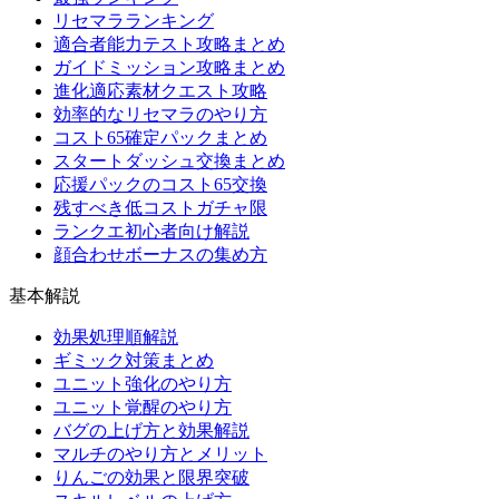
リセマラランキング
適合者能力テスト攻略まとめ
ガイドミッション攻略まとめ
進化適応素材クエスト攻略
効率的なリセマラのやり方
コスト65確定パックまとめ
スタートダッシュ交換まとめ
応援パックのコスト65交換
残すべき低コストガチャ限
ランクエ初心者向け解説
顔合わせボーナスの集め方
基本解説
効果処理順解説
ギミック対策まとめ
ユニット強化のやり方
ユニット覚醒のやり方
バグの上げ方と効果解説
マルチのやり方とメリット
りんごの効果と限界突破