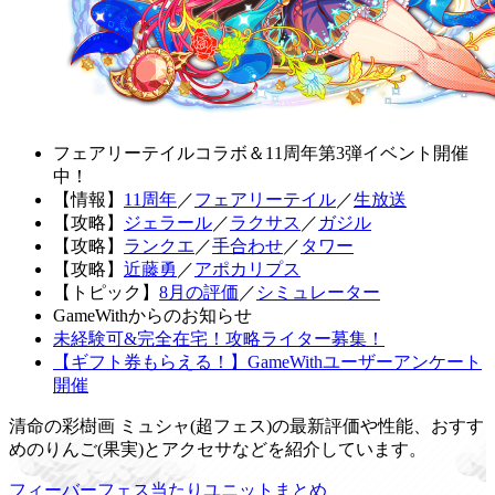
フェアリーテイルコラボ＆11周年第3弾イベント開催
中！
【情報】
11周年
／
フェアリーテイル
／
生放送
【攻略】
ジェラール
／
ラクサス
／
ガジル
【攻略】
ランクエ
／
手合わせ
／
タワー
【攻略】
近藤勇
／
アポカリプス
【トピック】
8月の評価
／
シミュレーター
GameWithからのお知らせ
未経験可&完全在宅！攻略ライター募集！
【ギフト券もらえる！】GameWithユーザーアンケート
開催
清命の彩樹画 ミュシャ(超フェス)の最新評価や性能、おすす
めのりんご(果実)とアクセサなどを紹介しています。
フィーバーフェス当たりユニットまとめ