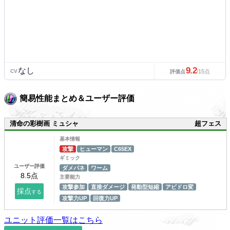
9.2
なし
CV
/15点
評価点
簡易性能まとめ＆ユーザー評価
清命の彩樹画 ミュシャ
超フェス
基本情報
攻撃
ヒューマン
C65EX
ギミック
ユーザー評価
ダメパネ
ワーム
主要能力
攻撃参加
直接ダメージ
発動型短縮
アビドロ変
攻撃力UP
回復力UP
ユニット評価一覧はこちら