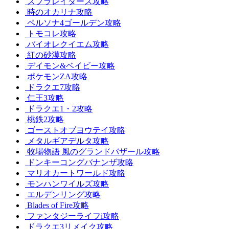
スプラレイダース攻略
時のオカリナ攻略
ペルソナ4ゴールデン攻略
トモコレ攻略
バイオレクイエム攻略
紅の砂漠攻略
デイモン&ベイビー攻略
ポケモンZA攻略
ドラクエ7攻略
仁王3攻略
ドラクエ1・2攻略
桃鉄2攻略
ゴーストオブヨウテイ攻略
メタルギアデルタ攻略
牧場物語 風のグランドバザール攻略
ドンキーコングバナンザ攻略
マリオカートワールド攻略
モンハンワイルズ攻略
エルデンリング攻略
Blades of Fire攻略
ファンタジーライフi攻略
ドラクエ3リメイク攻略