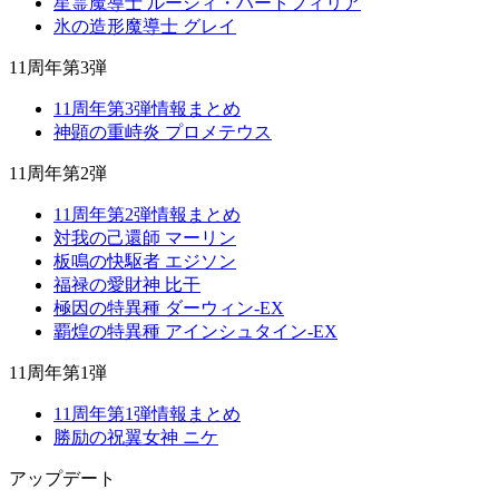
星霊魔導士 ルーシィ・ハートフィリア
氷の造形魔導士 グレイ
11周年第3弾
11周年第3弾情報まとめ
神顕の重峙炎 プロメテウス
11周年第2弾
11周年第2弾情報まとめ
対我の己還師 マーリン
板鳴の快駆者 エジソン
福禄の愛財神 比干
極因の特異種 ダーウィン-EX
覇煌の特異種 アインシュタイン-EX
11周年第1弾
11周年第1弾情報まとめ
勝励の祝翼女神 ニケ
アップデート