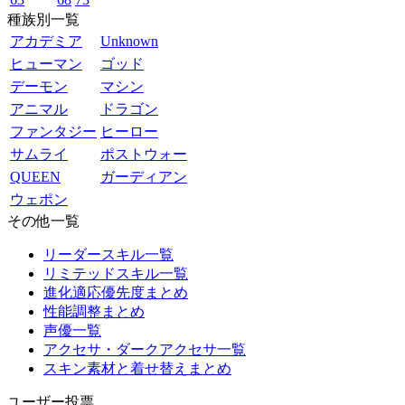
種族別一覧
アカデミア
Unknown
ヒューマン
ゴッド
デーモン
マシン
アニマル
ドラゴン
ファンタジー
ヒーロー
サムライ
ポストウォー
QUEEN
ガーディアン
ウェポン
その他一覧
リーダースキル一覧
リミテッドスキル一覧
進化適応優先度まとめ
性能調整まとめ
声優一覧
アクセサ・ダークアクセサ一覧
スキン素材と着せ替えまとめ
ユーザー投票