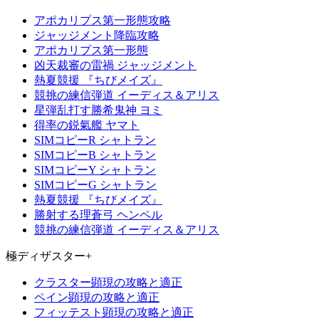
アポカリプス第一形態攻略
ジャッジメント降臨攻略
アポカリプス第一形態
凶天裁審の雷禍 ジャッジメント
熱夏競援 『ちびメイズ』
競挑の練信弾道 イーディス＆アリス
星弾乱打す勝希鬼神 ヨミ
得率の鋭氣艦 ヤマト
SIMコピーR シャトラン
SIMコピーB シャトラン
SIMコピーY シャトラン
SIMコピーG シャトラン
熱夏競援 『ちびメイズ』
勝射する理蒼弓 ヘンペル
競挑の練信弾道 イーディス＆アリス
極ディザスター+
クラスター顕現の攻略と適正
ペイン顕現の攻略と適正
フィッテスト顕現の攻略と適正