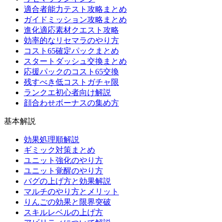
適合者能力テスト攻略まとめ
ガイドミッション攻略まとめ
進化適応素材クエスト攻略
効率的なリセマラのやり方
コスト65確定パックまとめ
スタートダッシュ交換まとめ
応援パックのコスト65交換
残すべき低コストガチャ限
ランクエ初心者向け解説
顔合わせボーナスの集め方
基本解説
効果処理順解説
ギミック対策まとめ
ユニット強化のやり方
ユニット覚醒のやり方
バグの上げ方と効果解説
マルチのやり方とメリット
りんごの効果と限界突破
スキルレベルの上げ方