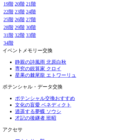
19階
20階
21階
22階
23階
24階
25階
26階
27階
28階
29階
30階
31階
32階
33階
34階
イベントメモリー交換
静親の詩風雨 北原白秋
専究の鋭算家 クロイ
星果の棘尾龍 エトワーリュ
ポテンシャル・データ交換
ポテンシャル交換おすすめ
文化の盲愛 ベネディクト
逍遥する夢蝶 ソウシ
才記の後継者 班昭
アクセサ