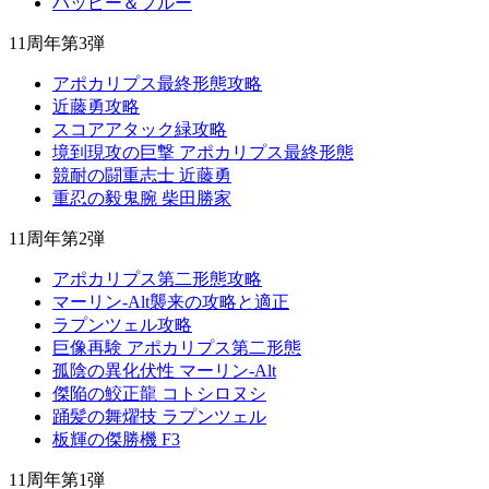
ハッピー＆プルー
11周年第3弾
アポカリプス最終形態攻略
近藤勇攻略
スコアアタック緑攻略
境到現攻の巨撃 アポカリプス最終形態
競耐の闘重志士 近藤勇
重忍の毅鬼腕 柴田勝家
11周年第2弾
アポカリプス第二形態攻略
マーリン-Alt襲来の攻略と適正
ラプンツェル攻略
巨像再験 アポカリプス第二形態
孤陰の異化伏性 マーリン-Alt
傑陥の鮫正龍 コトシロヌシ
踊髪の舞燿技 ラプンツェル
板輝の傑勝機 F3
11周年第1弾