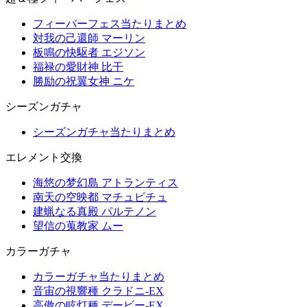
フィーバーフェス当たりまとめ
対我の己還師 マーリン
板鳴の快駆者 エジソン
福禄の愛財神 比干
勝励の祝翼女神 ニケ
シーズンガチャ
シーズンガチャ当たりまとめ
エレメント交換
海悠の梦幻島 アトランティス
南天の空映都 マチュピチュ
建蝋なる真殿 パルテノン
望信の蒐教家 ムー
カラーガチャ
カラーガチャ当たりまとめ
音宙の視響種 クラドニ-EX
高傲の眩灯種 デービー-EX