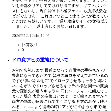
ャチケット」がもらえると書いてあります。 ミッショ
ンを全部クリアして受け取り済ですが、ギフトボック
スにもないし、現在開催中の極フェスにも所持枚数な
どがでません。 これはいつどこで使えるのか教えてい
ただけたら嬉しいです。一通り攻略サイトの検索は試
しました。 以上宜しくお願い致します。
2024年12月24日 12:05
回答数:
1
0
ドロ変アビの重複について
お初で失礼します 最近になって青属性の手持ちが 少し
豊富になってきたので 普段の編成を変えてみているの
ですが 赤パネルをCPでドロップさせるキャラと 赤パ
ネルをボムでドロップさせるキャラの様な 同一の変換
元で変換先が違うキャラを 同じパーティーに組んでし
まった場合 実際の変換はどのように反映されますか？
両方の効果が反映されて半々になる 片方のみが反映さ
れる、etc..... よく編成の時にアビがこのような形で 喧