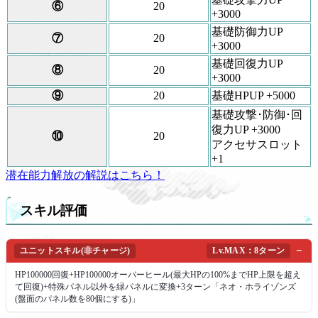
⑥
20
+3000
基礎防御力UP
⑦
20
+3000
基礎回復力UP
⑧
20
+3000
⑨
20
基礎HPUP +5000
基礎攻撃･防御･回
復力UP +3000
⑩
20
アクセサスロット
+1
潜在能力解放の解説はこちら！
スキル評価
ユニットスキル(非チャージ)
Lv.MAX：8ターン
HP100000回復+HP100000オーバーヒール(最大HPの100%までHP上限を超え
て回復)+特殊パネル以外を緑パネルに変換+3ターン「ネオ・ホライゾンズ
(盤面のパネル数を80個にする)」