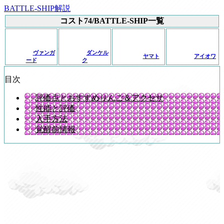
BATTLE-SHIP解説
コスト74/BATTLE-SHIP一覧
ヴァンガ
ダンケル
ヤマト
アイオワ
ード
ク
目次
評価点とおすすめりんご＆アクセサ
性能と評価
入手方法
覚醒前情報