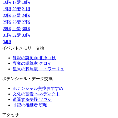
16階
17階
18階
19階
20階
21階
22階
23階
24階
25階
26階
27階
28階
29階
30階
31階
32階
33階
34階
イベントメモリー交換
静親の詩風雨 北原白秋
専究の鋭算家 クロイ
星果の棘尾龍 エトワーリュ
ポテンシャル・データ交換
ポテンシャル交換おすすめ
文化の盲愛 ベネディクト
逍遥する夢蝶 ソウシ
才記の後継者 班昭
アクセサ