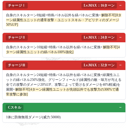
チャージⅠ
Lv.MAX：16ターン
自身のスキルターン8短縮+特殊パネル以外を緑パネルに変換+
解除不可[8タ
ーン緑属性ユニットの通常攻撃・ユニットスキル・アビリティのダメージ
50%UP]
チャージⅡ
Lv.MAX：24ターン
自身のスキルターン16短縮+特殊パネル以外を緑パネルに変換+
解除不可[4
ターン緑属性ユニットの緑パネル100%強化]
チャージⅢ
Lv.MAX：32ターン
自身のスキルターン24短縮+特殊パネル以外を緑パネルに変換+緑属性ユニ
ットの緑パネル250%強化、グリーンフィールド(緑属性の敵・味方が与える
全ての攻撃のダメージ20%UP、攻撃によって受けるダメージを40%軽減)を
展開+
解除不可[4ターン緑属性ユニットが先頭以外でも攻撃力の300%で通
常攻撃に参加]
Cスキル
1体に防御無視ダメージ(威力:50000)