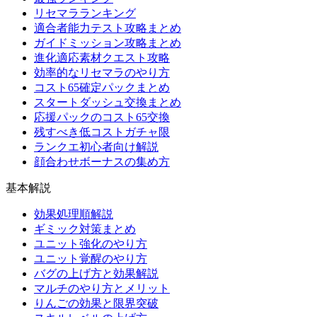
リセマラランキング
適合者能力テスト攻略まとめ
ガイドミッション攻略まとめ
進化適応素材クエスト攻略
効率的なリセマラのやり方
コスト65確定パックまとめ
スタートダッシュ交換まとめ
応援パックのコスト65交換
残すべき低コストガチャ限
ランクエ初心者向け解説
顔合わせボーナスの集め方
基本解説
効果処理順解説
ギミック対策まとめ
ユニット強化のやり方
ユニット覚醒のやり方
バグの上げ方と効果解説
マルチのやり方とメリット
りんごの効果と限界突破