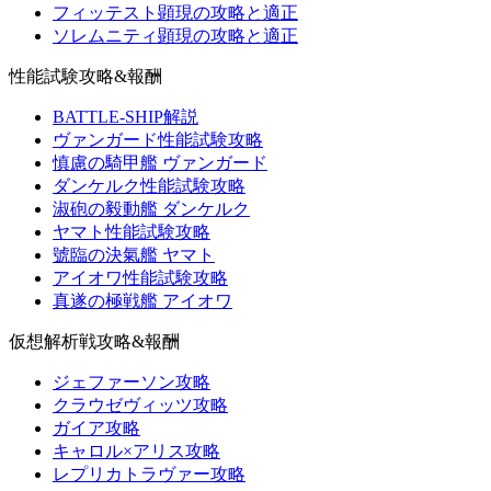
フィッテスト顕現の攻略と適正
ソレムニティ顕現の攻略と適正
性能試験攻略&報酬
BATTLE-SHIP解説
ヴァンガード性能試験攻略
慎慮の騎甲艦 ヴァンガード
ダンケルク性能試験攻略
淑砲の毅動艦 ダンケルク
ヤマト性能試験攻略
號臨の決氣艦 ヤマト
アイオワ性能試験攻略
真遂の極戦艦 アイオワ
仮想解析戦攻略&報酬
ジェファーソン攻略
クラウゼヴィッツ攻略
ガイア攻略
キャロル×アリス攻略
レプリカトラヴァー攻略