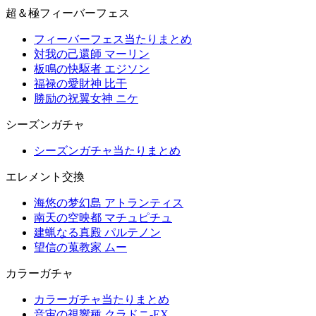
超＆極フィーバーフェス
フィーバーフェス当たりまとめ
対我の己還師 マーリン
板鳴の快駆者 エジソン
福禄の愛財神 比干
勝励の祝翼女神 ニケ
シーズンガチャ
シーズンガチャ当たりまとめ
エレメント交換
海悠の梦幻島 アトランティス
南天の空映都 マチュピチュ
建蝋なる真殿 パルテノン
望信の蒐教家 ムー
カラーガチャ
カラーガチャ当たりまとめ
音宙の視響種 クラドニ-EX