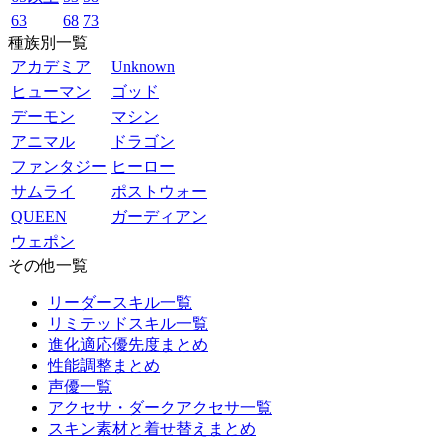
63
68
73
種族別一覧
アカデミア
Unknown
ヒューマン
ゴッド
デーモン
マシン
アニマル
ドラゴン
ファンタジー
ヒーロー
サムライ
ポストウォー
QUEEN
ガーディアン
ウェポン
その他一覧
リーダースキル一覧
リミテッドスキル一覧
進化適応優先度まとめ
性能調整まとめ
声優一覧
アクセサ・ダークアクセサ一覧
スキン素材と着せ替えまとめ