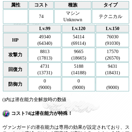
属性
コスト
種族
タイプ
マシン
74
テクニカル
Unknown
Lv.99
Lv.120
Lv.150
49340
54114
76030
HP
(64340)
(69114)
(91030)
8813
9665
17570
攻撃力
(17813)
(18665)
(26570)
4731
5188
9431
回復力
(13731)
(14188)
(18431)
0
0
防御力
(9000)
(9000)
(9000)
()内は潜在能力全解放時の数値
コスト74は潜在能力が特殊！
ヴァンガードの潜在能力は専用の効果が設定されており、ス