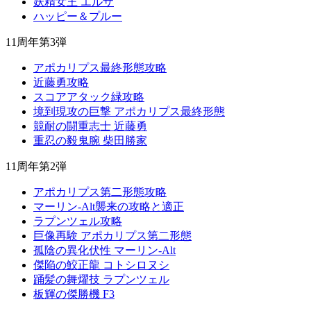
妖精女王 エルザ
ハッピー＆プルー
11周年第3弾
アポカリプス最終形態攻略
近藤勇攻略
スコアアタック緑攻略
境到現攻の巨撃 アポカリプス最終形態
競耐の闘重志士 近藤勇
重忍の毅鬼腕 柴田勝家
11周年第2弾
アポカリプス第二形態攻略
マーリン-Alt襲来の攻略と適正
ラプンツェル攻略
巨像再験 アポカリプス第二形態
孤陰の異化伏性 マーリン-Alt
傑陥の鮫正龍 コトシロヌシ
踊髪の舞燿技 ラプンツェル
板輝の傑勝機 F3