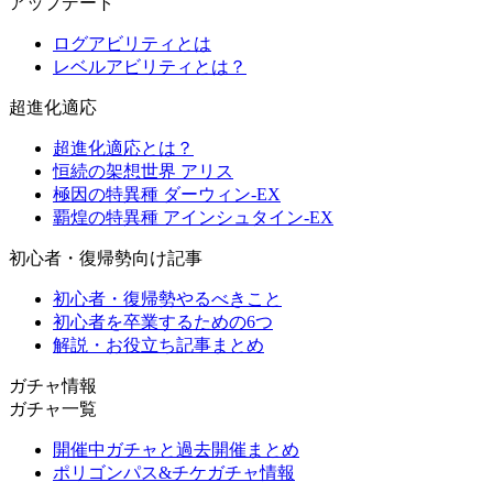
アップデート
ログアビリティとは
レベルアビリティとは？
超進化適応
超進化適応とは？
恒続の架想世界 アリス
極因の特異種 ダーウィン-EX
覇煌の特異種 アインシュタイン-EX
初心者・復帰勢向け記事
初心者・復帰勢やるべきこと
初心者を卒業するための6つ
解説・お役立ち記事まとめ
ガチャ情報
ガチャ一覧
開催中ガチャと過去開催まとめ
ポリゴンパス&チケガチャ情報