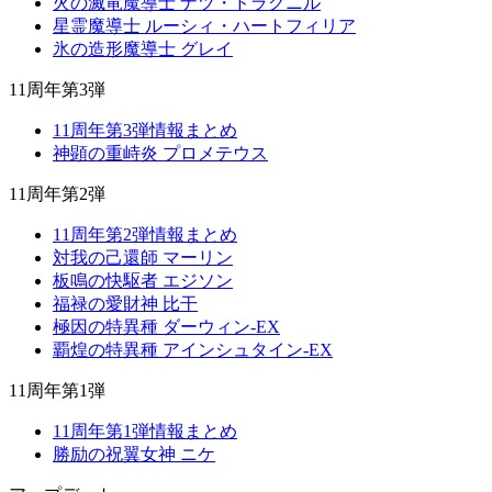
火の滅竜魔導士 ナツ・ドラグニル
星霊魔導士 ルーシィ・ハートフィリア
氷の造形魔導士 グレイ
11周年第3弾
11周年第3弾情報まとめ
神顕の重峙炎 プロメテウス
11周年第2弾
11周年第2弾情報まとめ
対我の己還師 マーリン
板鳴の快駆者 エジソン
福禄の愛財神 比干
極因の特異種 ダーウィン-EX
覇煌の特異種 アインシュタイン-EX
11周年第1弾
11周年第1弾情報まとめ
勝励の祝翼女神 ニケ