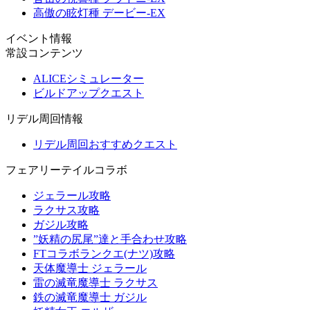
高傲の眩灯種 デービー-EX
イベント情報
常設コンテンツ
ALICEシミュレーター
ビルドアップクエスト
リデル周回情報
リデル周回おすすめクエスト
フェアリーテイルコラボ
ジェラール攻略
ラクサス攻略
ガジル攻略
”妖精の尻尾”達と手合わせ攻略
FTコラボランクエ(ナツ)攻略
天体魔導士 ジェラール
雷の滅竜魔導士 ラクサス
鉄の滅竜魔導士 ガジル