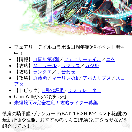
フェアリーテイルコラボ＆11周年第3弾イベント開催
中！
【情報】
11周年第3弾
／
フェアリーテイル
／
ニケ
【攻略】
ジェラール
／
ラクサス
／
ガジル
【攻略】
ランクエ
／
手合わせ
【攻略】
近藤勇
／
マーリン-Alt
／
アポカリプス
／
スコ
アタ
【トピック】
8月の評価
／
シミュレーター
GameWithからのお知らせ
未経験可&完全在宅！攻略ライター募集！
慎慮の騎甲艦 ヴァンガード(BATTLE-SHIP/イベント報酬)の
最新評価や性能、おすすめのりんご(果実)とアクセサなどを
紹介しています。