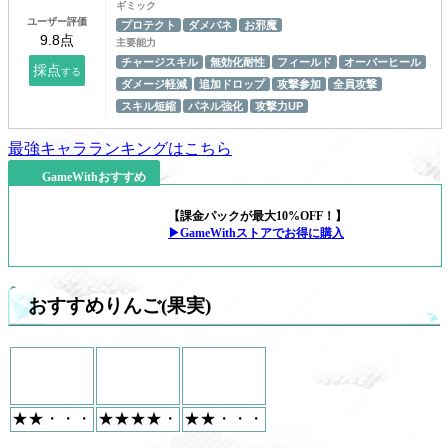
ギミック
ユーザー評価
プロテクト
ダメパネ
お邪魔
主要能力
チャージスキル
無効化耐性
フィールド
オーバーヒール
ダメージ軽減
追加ドロップ
攻撃参加
全員攻撃
スキル短縮
パネル強化
攻撃力UP
最強キャラランキングはこちら
GameWithおすすめ
【課金パックが最大10%OFF！】
▶GameWithストアでお得に購入
おすすめりんご(果実)
★★・・・
★★★★・
★★・・・