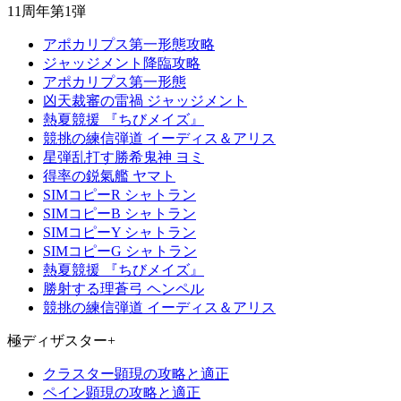
11周年第1弾
アポカリプス第一形態攻略
ジャッジメント降臨攻略
アポカリプス第一形態
凶天裁審の雷禍 ジャッジメント
熱夏競援 『ちびメイズ』
競挑の練信弾道 イーディス＆アリス
星弾乱打す勝希鬼神 ヨミ
得率の鋭氣艦 ヤマト
SIMコピーR シャトラン
SIMコピーB シャトラン
SIMコピーY シャトラン
SIMコピーG シャトラン
熱夏競援 『ちびメイズ』
勝射する理蒼弓 ヘンペル
競挑の練信弾道 イーディス＆アリス
極ディザスター+
クラスター顕現の攻略と適正
ペイン顕現の攻略と適正