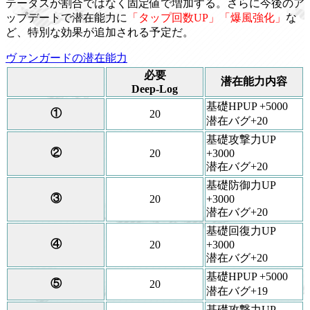
テータスが割合ではなく固定値で増加する。さらに今後のア
ップデートで潜在能力に
「タップ回数UP」「爆風強化」
な
ど、特別な効果が追加される予定だ。
ヴァンガードの潜在能力
必要
潜在能力内容
Deep-Log
基礎HPUP +5000
①
20
潜在バグ+20
基礎攻撃力UP
②
20
+3000
潜在バグ+20
基礎防御力UP
③
20
+3000
潜在バグ+20
基礎回復力UP
④
20
+3000
潜在バグ+20
基礎HPUP +5000
⑤
20
潜在バグ+19
基礎攻撃力UP