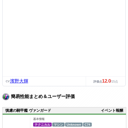
12.0
濱野大輝
CV
/15点
評価点
簡易性能まとめ＆ユーザー評価
慎慮の騎甲艦 ヴァンガード
イベント報酬
基本情報
テクニカル
マシン
Unknown
C74