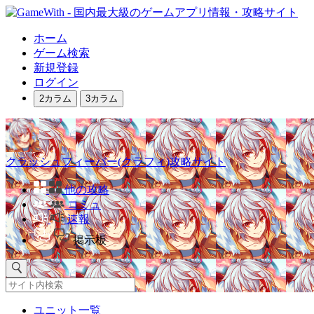
ホーム
ゲーム検索
新規登録
ログイン
2カラム
3カラム
クラッシュフィーバー(クラフィ)攻略サイト
他の攻略
コミュ
速報
掲示板
ユニット一覧