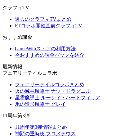
クラフィTV
過去のクラフィTVまとめ
FTコラボ開催直前クラフィTV
おすすめ課金
GameWithストアの利用方法
今おすすめの課金パックを紹介
最新情報
フェアリーテイルコラボ
フェアリーテイルコラボまとめ
火の滅竜魔導士 ナツ・ドラグニル
星霊魔導士 ルーシィ・ハートフィリア
氷の造形魔導士 グレイ
11周年第3弾
11周年第3弾情報まとめ
神顕の重峙炎 プロメテウス