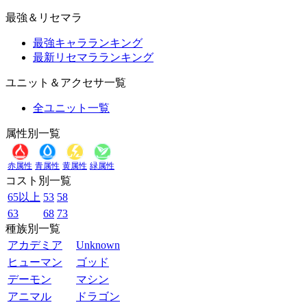
最強＆リセマラ
最強キャラランキング
最新リセマラランキング
ユニット＆アクセサ一覧
全ユニット一覧
属性別一覧
赤属性
青属性
黄属性
緑属性
コスト別一覧
65以上
53
58
63
68
73
種族別一覧
アカデミア
Unknown
ヒューマン
ゴッド
デーモン
マシン
アニマル
ドラゴン