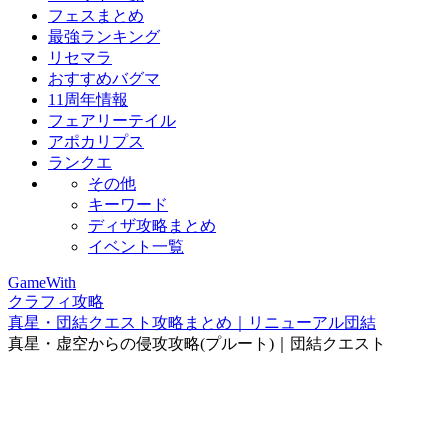
フェスまとめ
最強ランキング
リセマラ
おすすめバグマ
11周年情報
フェアリーテイル
アポカリプス
ランクエ
その他
キーワード
ディザ攻略まとめ
イベント一覧
GameWith
クラフィ攻略
真星・団結クエスト攻略まとめ｜リニューアル団結
真星・虚空からの侵攻攻略(プルート)｜団結クエスト