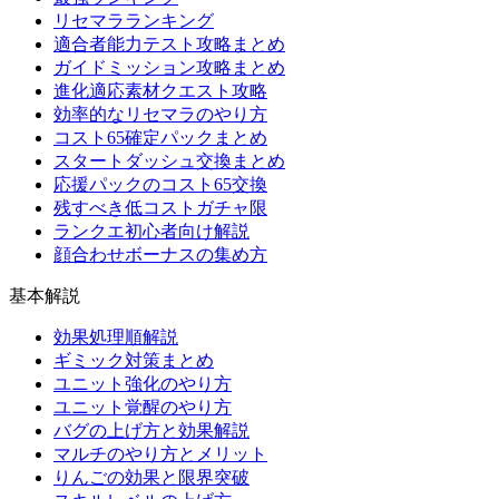
リセマラランキング
適合者能力テスト攻略まとめ
ガイドミッション攻略まとめ
進化適応素材クエスト攻略
効率的なリセマラのやり方
コスト65確定パックまとめ
スタートダッシュ交換まとめ
応援パックのコスト65交換
残すべき低コストガチャ限
ランクエ初心者向け解説
顔合わせボーナスの集め方
基本解説
効果処理順解説
ギミック対策まとめ
ユニット強化のやり方
ユニット覚醒のやり方
バグの上げ方と効果解説
マルチのやり方とメリット
りんごの効果と限界突破