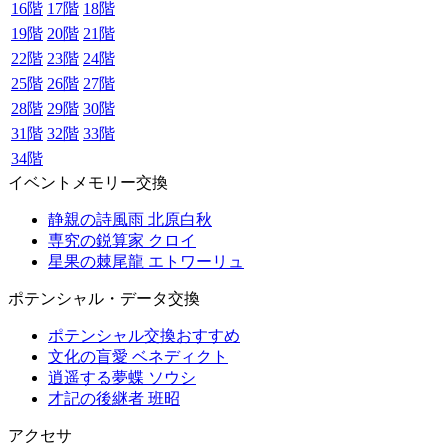
16階
17階
18階
19階
20階
21階
22階
23階
24階
25階
26階
27階
28階
29階
30階
31階
32階
33階
34階
イベントメモリー交換
静親の詩風雨 北原白秋
専究の鋭算家 クロイ
星果の棘尾龍 エトワーリュ
ポテンシャル・データ交換
ポテンシャル交換おすすめ
文化の盲愛 ベネディクト
逍遥する夢蝶 ソウシ
才記の後継者 班昭
アクセサ