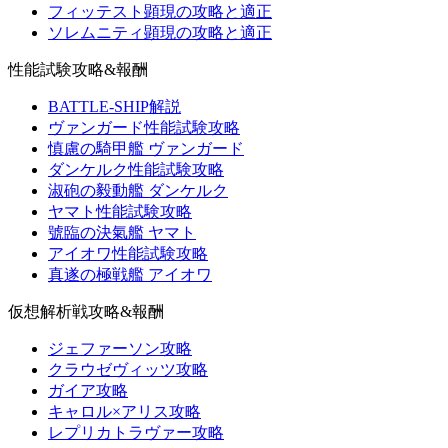
フィッテスト顕現の攻略と適正
ソレムニティ顕現の攻略と適正
性能試験攻略&報酬
BATTLE-SHIP解説
ヴァンガード性能試験攻略
慎慮の騎甲艦 ヴァンガード
ダンケルク性能試験攻略
淑砲の毅動艦 ダンケルク
ヤマト性能試験攻略
號臨の決氣艦 ヤマト
アイオワ性能試験攻略
真遂の極戦艦 アイオワ
仮想解析戦攻略&報酬
ジェファーソン攻略
クラウゼヴィッツ攻略
ガイア攻略
キャロル×アリス攻略
レプリカトラヴァー攻略