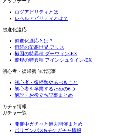
アップデート
ログアビリティとは
レベルアビリティとは？
超進化適応
超進化適応とは？
恒続の架想世界 アリス
極因の特異種 ダーウィン-EX
覇煌の特異種 アインシュタイン-EX
初心者・復帰勢向け記事
初心者・復帰勢やるべきこと
初心者を卒業するための6つ
解説・お役立ち記事まとめ
ガチャ情報
ガチャ一覧
開催中ガチャと過去開催まとめ
ポリゴンパス&チケガチャ情報