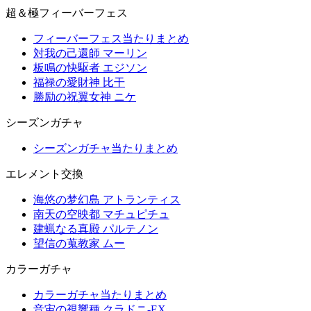
超＆極フィーバーフェス
フィーバーフェス当たりまとめ
対我の己還師 マーリン
板鳴の快駆者 エジソン
福禄の愛財神 比干
勝励の祝翼女神 ニケ
シーズンガチャ
シーズンガチャ当たりまとめ
エレメント交換
海悠の梦幻島 アトランティス
南天の空映都 マチュピチュ
建蝋なる真殿 パルテノン
望信の蒐教家 ムー
カラーガチャ
カラーガチャ当たりまとめ
音宙の視響種 クラドニ-EX