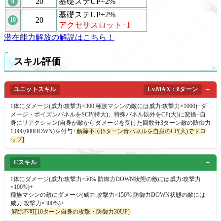
20
基礎ステUP+2%
9
基礎ステUP+2%
20
10
アクセサスロット+1
潜在能力解放の解説はこちら！
スキル評価
ユニットスキル
Lv.MAX：8ターン
1体にダメージ(威力:攻撃力×300 種族マシンの敵には威力:攻撃力×1000)+ダ
メージ・ポイズンパネルをSCP(特大)、特殊パネル以外をCP(大)に変換+自
身にリアクション(自身が敵からダメージを受けた回数分3ターン敵の防御力
1,000,000DOWN)を付与+
解除不可[5ターン青パネルを自身のCP(大)でドロ
ップ]
Cスキル
1体にダメージ(威力:攻撃力×50% 防御力DOWN状態の敵には威力:攻撃力
×100%)+
種族マシンの敵にダメージ(威力:攻撃力×150% 防御力DOWN状態の敵には
威力:攻撃力×300%)+
解除不可[10ターン自身の攻撃・防御力30UP]