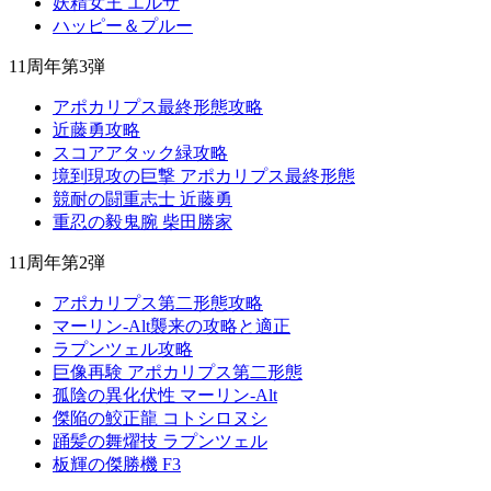
妖精女王 エルザ
ハッピー＆プルー
11周年第3弾
アポカリプス最終形態攻略
近藤勇攻略
スコアアタック緑攻略
境到現攻の巨撃 アポカリプス最終形態
競耐の闘重志士 近藤勇
重忍の毅鬼腕 柴田勝家
11周年第2弾
アポカリプス第二形態攻略
マーリン-Alt襲来の攻略と適正
ラプンツェル攻略
巨像再験 アポカリプス第二形態
孤陰の異化伏性 マーリン-Alt
傑陥の鮫正龍 コトシロヌシ
踊髪の舞燿技 ラプンツェル
板輝の傑勝機 F3