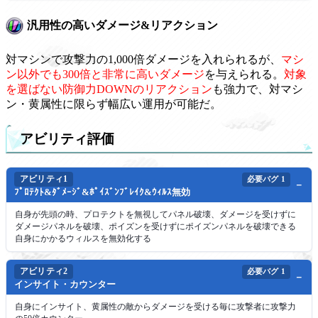
汎用性の高いダメージ&リアクション
対マシンで攻撃力の1,000倍ダメージを入れられるが、
マシ
ン以外でも300倍と非常に高いダメージ
を与えられる。
対象
を選ばない防御力DOWNのリアクション
も強力で、対マシ
ン・黄属性に限らず幅広い運用が可能だ。
アビリティ評価
アビリティ1
必要バグ
1
ﾌﾟﾛﾃｸﾄ&ﾀﾞﾒｰｼﾞ&ﾎﾟｲｽﾞﾝﾌﾞﾚｲｸ&ｳｨﾙｽ無効
自身が先頭の時、プロテクトを無視してパネル破壊、ダメージを受けずに
ダメージパネルを破壊、ポイズンを受けずにポイズンパネルを破壊できる
自身にかかるウィルスを無効化する
アビリティ2
必要バグ
1
インサイト・カウンター
自身にインサイト、黄属性の敵からダメージを受ける毎に攻撃者に攻撃力