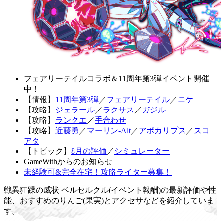
フェアリーテイルコラボ＆11周年第3弾イベント開催
中！
【情報】
11周年第3弾
／
フェアリーテイル
／
ニケ
【攻略】
ジェラール
／
ラクサス
／
ガジル
【攻略】
ランクエ
／
手合わせ
【攻略】
近藤勇
／
マーリン-Alt
／
アポカリプス
／
スコ
アタ
【トピック】
8月の評価
／
シミュレーター
GameWithからのお知らせ
未経験可&完全在宅！攻略ライター募集！
戦異狂躁の威状 ベルセルクル(イベント報酬)の最新評価や性
能、おすすめのりんご(果実)とアクセサなどを紹介していま
す。