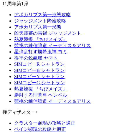
11周年第1弾
アポカリプス第一形態攻略
ジャッジメント降臨攻略
アポカリプス第一形態
凶天裁審の雷禍 ジャッジメント
熱夏競援 『ちびメイズ』
競挑の練信弾道 イーディス＆アリス
星弾乱打す勝希鬼神 ヨミ
得率の鋭氣艦 ヤマト
SIMコピーR シャトラン
SIMコピーB シャトラン
SIMコピーY シャトラン
SIMコピーG シャトラン
熱夏競援 『ちびメイズ』
勝射する理蒼弓 ヘンペル
競挑の練信弾道 イーディス＆アリス
極ディザスター+
クラスター顕現の攻略と適正
ペイン顕現の攻略と適正