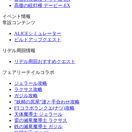
高傲の眩灯種 デービー-EX
イベント情報
常設コンテンツ
ALICEシミュレーター
ビルドアップクエスト
リデル周回情報
リデル周回おすすめクエスト
フェアリーテイルコラボ
ジェラール攻略
ラクサス攻略
ガジル攻略
”妖精の尻尾”達と手合わせ攻略
FTコラボランクエ(ナツ)攻略
天体魔導士 ジェラール
雷の滅竜魔導士 ラクサス
鉄の滅竜魔導士 ガジル