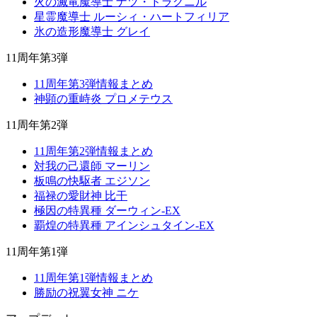
火の滅竜魔導士 ナツ・ドラグニル
星霊魔導士 ルーシィ・ハートフィリア
氷の造形魔導士 グレイ
11周年第3弾
11周年第3弾情報まとめ
神顕の重峙炎 プロメテウス
11周年第2弾
11周年第2弾情報まとめ
対我の己還師 マーリン
板鳴の快駆者 エジソン
福禄の愛財神 比干
極因の特異種 ダーウィン-EX
覇煌の特異種 アインシュタイン-EX
11周年第1弾
11周年第1弾情報まとめ
勝励の祝翼女神 ニケ