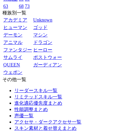
63
68
73
種族別一覧
アカデミア
Unknown
ヒューマン
ゴッド
デーモン
マシン
アニマル
ドラゴン
ファンタジー
ヒーロー
サムライ
ポストウォー
QUEEN
ガーディアン
ウェポン
その他一覧
リーダースキル一覧
リミテッドスキル一覧
進化適応優先度まとめ
性能調整まとめ
声優一覧
アクセサ・ダークアクセサ一覧
スキン素材と着せ替えまとめ