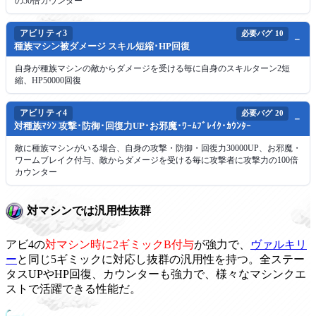
の50倍カウンター
アビリティ3
必要バグ
10
種族マシン被ダメージ スキル短縮･HP回復
自身が種族マシンの敵からダメージを受ける毎に自身のスキルターン2短
縮、HP50000回復
アビリティ4
必要バグ
20
対種族ﾏｼﾝ 攻撃･防御･回復力UP･お邪魔･ﾜｰﾑﾌﾞﾚｲｸ･ｶｳﾝﾀｰ
敵に種族マシンがいる場合、自身の攻撃・防御・回復力30000UP、お邪魔・
ワームブレイク付与、敵からダメージを受ける毎に攻撃者に攻撃力の100倍
カウンター
対マシンでは汎用性抜群
アビ4の
対マシン時に2ギミックB付与
が強力で、
ヴァルキリ
ー
と同じ5ギミックに対応し抜群の汎用性を持つ。全ステー
タスUPやHP回復、カウンターも強力で、様々なマシンクエ
ストで活躍できる性能だ。