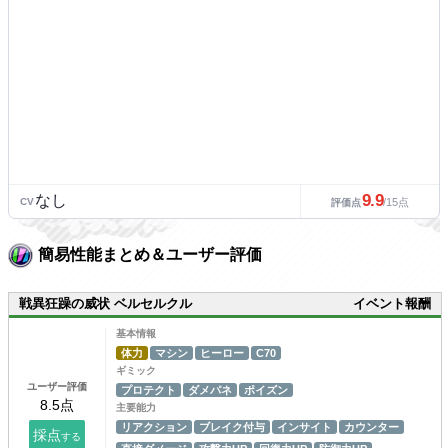
9.9
なし
CV
/15点
評価点
簡易性能まとめ＆ユーザー評価
戦異狂躁の威状 ベルセルクル
イベント報酬
基本情報
体力
マシン
ヒーロー
C70
ギミック
ユーザー評価
プロテクト
ダメパネ
ポイズン
主要能力
リアクション
ブレイク付与
インサイト
カウンター