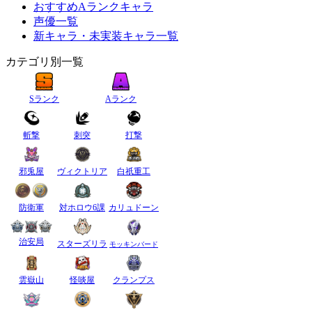
おすすめAランクキャラ
声優一覧
新キャラ・未実装キャラ一覧
カテゴリ別一覧
Sランク
Aランク
斬撃
刺突
打撃
邪兎屋
ヴィクトリア
白祇重工
防衛軍
対ホロウ6課
カリュドーン
治安局
スターズリラ
モッキンバード
雲嶽山
怪啖屋
クランプス