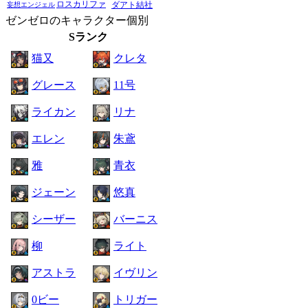
ロスカリファ
ダアト結社
妄想エンジェル
ゼンゼロのキャラクター個別
Sランク
猫又
クレタ
グレース
11号
ライカン
リナ
エレン
朱鳶
雅
青衣
ジェーン
悠真
シーザー
バーニス
柳
ライト
アストラ
イヴリン
0ビー
トリガー