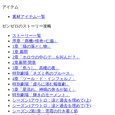
アイテム
素材アイテム一覧
ゼンゼロのストーリー攻略
ストーリー一覧
序章「商機×怪奇×仁義」
1章「猫の落とし物」
1章 幕間
2章「ホロウの中心で…を叫んだ？」
2章幕間 間章
3章「危うし、高楼の夜」
特別劇場「ネズミ色のブルース」
4章「ツール・ド・インフェルノ」
特別劇場「虚ろに潜む報復劇」
5章「星流れ、神鳴の奔るが如く」
特別劇場「輝きのモーメント」
シーズン1アウトロ：涙と過去を埋めて(上)
シーズン1アウトロ：涙と過去を埋めて(下)
シーズン2第1章：雲霞の行き着く処