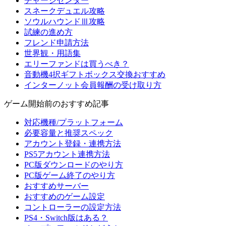
チャージセンター
スネークデュエル攻略
ソウルハウンドⅢ攻略
試練の進め方
フレンド申請方法
世界観・用語集
エリーファンドは買うべき？
音動機4択ギフトボックス交換おすすめ
インターノット会員報酬の受け取り方
ゲーム開始前のおすすめ記事
対応機種/プラットフォーム
必要容量と推奨スペック
アカウント登録・連携方法
PS5アカウント連携方法
PC版ダウンロードのやり方
PC版ゲーム終了のやり方
おすすめサーバー
おすすめのゲーム設定
コントローラーの設定方法
PS4・Switch版はある？