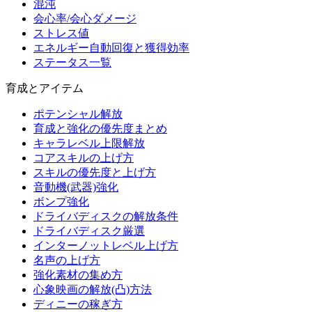
混沌
会心率/会心ダメージ
ストレス値
エネルギー自動回復と獲得効率
ステータス一覧
育成とアイテム
ポテンシャル解放
育成と強化の優先度まとめ
キャラレベル上限解放
コアスキルの上げ方
スキルの優先度と上げ方
音動機(武器)強化
ボンプ強化
ドライバディスクの解放条件
ドライバディスク厳選
インターノットレベル上げ方
名声の上げ方
強化素材の集め方
心象映画の解放(凸)方法
ディニーの稼ぎ方