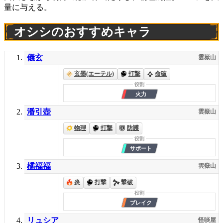
量に与える。
オシシのおすすめキャラ
儀玄
雲嶽山
玄墨(エーテル)
打撃
命破
潘引壺
雲嶽山
物理
打撃
防護
橘福福
雲嶽山
炎
打撃
撃破
リュシア
怪啖屋