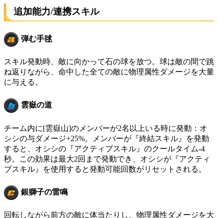
追加能力/連携スキル
弾む手毬
スキル発動時、敵に向かって石の球を放つ。球は敵の間で跳
ね返りながら、命中した全ての敵に物理属性ダメージを大量
に与える。
雲嶽の道
チーム内に[雲嶽山]のメンバーが2名以上いる時に発動：オ
シシの与ダメージ+25%。メンバーが『終結スキル』を発動
すると、オシシの『アクティブスキル』のクールタイム-4
秒。この効果は最大2回まで発動でき、オシシが『アクティ
ブスキル』を使用すると発動可能回数がリセットされる。
銀獅子の雷鳴
回転しながら前方の敵に体当たりし、物理属性ダメージを大