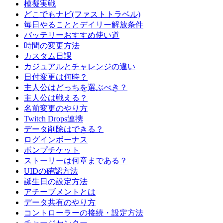
模擬実戦
どこでもナビ(ファストトラベル)
毎日やることとデイリー解放条件
バッテリーおすすめ使い道
時間の変更方法
カスタム日課
カジュアルとチャレンジの違い
日付変更は何時？
主人公はどっちを選ぶべき？
主人公は戦える？
名前変更のやり方
Twitch Drops連携
データ削除はできる？
ログインボーナス
ボンプチケット
ストーリーは何章まである？
UIDの確認方法
誕生日の設定方法
アチーブメントとは
データ共有のやり方
コントローラーの接続・設定方法