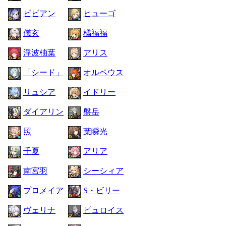
ビビアン
ヒューゴ
儀玄
橘福福
浮波柚葉
アリス
「シード」
オルペウス
リュシア
イドリー
ダイアリン
盤岳
照
葉瞬光
千夏
アリア
南宮羽
シーシィア
プロメイア
S・ビリー
ヴェリナ
ピュロイス