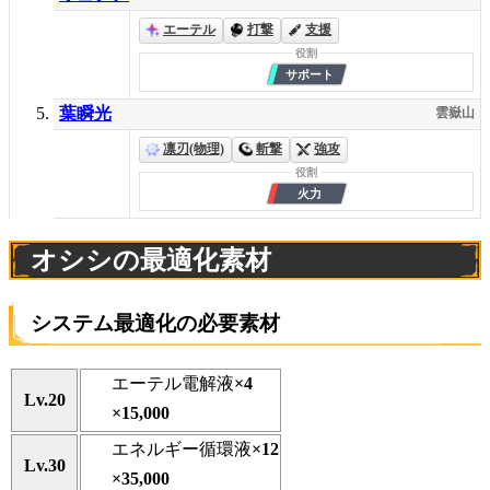
エーテル
打撃
支援
葉瞬光
雲嶽山
凛刃(物理)
斬撃
強攻
オシシの最適化素材
システム最適化の必要素材
エーテル電解液
×4
Lv.20
×15,000
エネルギー循環液
×12
Lv.30
×35,000