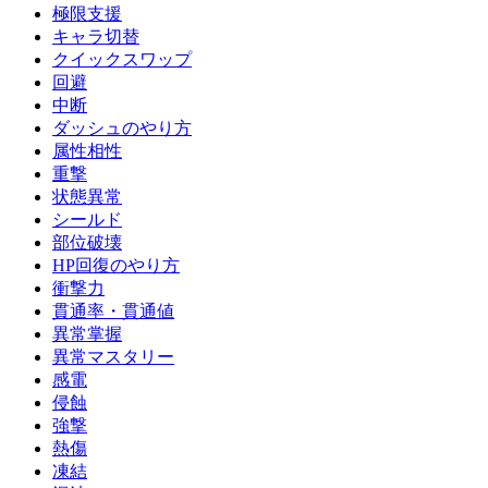
極限支援
キャラ切替
クイックスワップ
回避
中断
ダッシュのやり方
属性相性
重撃
状態異常
シールド
部位破壊
HP回復のやり方
衝撃力
貫通率・貫通値
異常掌握
異常マスタリー
感電
侵蝕
強撃
熱傷
凍結