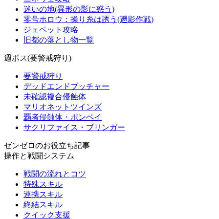
迷いの地(異形の影に惑う)
零号ホロウ：操り糸は誘う(遡影作戦)
ジェペット攻略
旧都の落とし物一覧
週ボス(要警戒狩り)
要警戒狩り
デッドエンドブッチャー
未確認複合侵蝕体
マリオネットツインズ
覇者侵蝕体・ポンペイ
サクリファイス・ブリンガー
ゼンゼロのお役立ち記事
操作と戦闘システム
戦闘の流れとコツ
特殊スキル
連携スキル
終結スキル
クイック支援