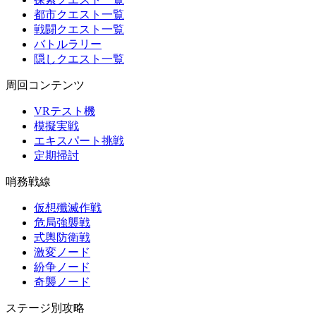
都市クエスト一覧
戦闘クエスト一覧
バトルラリー
隠しクエスト一覧
周回コンテンツ
VRテスト機
模擬実戦
エキスパート挑戦
定期掃討
哨務戦線
仮想殲滅作戦
危局強襲戦
式輿防衛戦
激変ノード
紛争ノード
奇襲ノード
ステージ別攻略