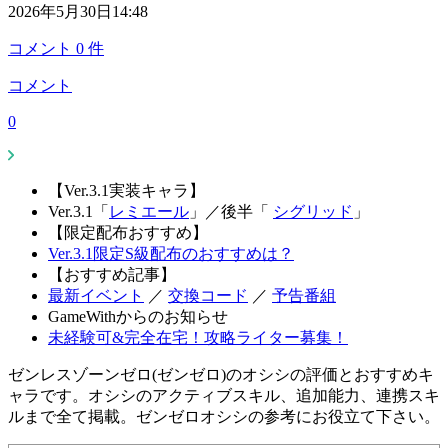
2026年5月30日14:48
コメント
0
件
コメント
0
【Ver.3.1実装キャラ】
Ver.3.1「
レミエール
」
／
後半「
シグリッド
」
【限定配布おすすめ】
Ver.3.1限定S級配布のおすすめは？
【おすすめ記事】
最新イベント
／
交換コード
／
予告番組
GameWithからのお知らせ
未経験可&完全在宅！攻略ライター募集！
ゼンレスゾーンゼロ(ゼンゼロ)のオシシの評価とおすすめキ
ャラです。オシシのアクティブスキル、追加能力、連携スキ
ルまで全て掲載。ゼンゼロオシシの参考にお役立て下さい。