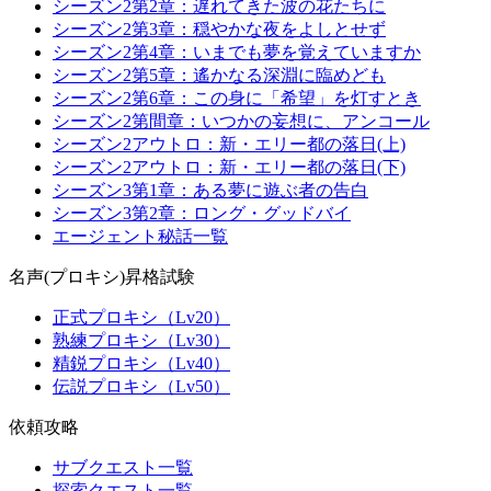
シーズン2第2章：遅れてきた波の花たちに
シーズン2第3章：穏やかな夜をよしとせず
シーズン2第4章：いまでも夢を覚えていますか
シーズン2第5章：遙かなる深淵に臨めども
シーズン2第6章：この身に「希望」を灯すとき
シーズン2第間章：いつかの妄想に、アンコール
シーズン2アウトロ：新・エリー都の落日(上)
シーズン2アウトロ：新・エリー都の落日(下)
シーズン3第1章：ある夢に遊ぶ者の告白
シーズン3第2章：ロング・グッドバイ
エージェント秘話一覧
名声(プロキシ)昇格試験
正式プロキシ（Lv20）
熟練プロキシ（Lv30）
精鋭プロキシ（Lv40）
伝説プロキシ（Lv50）
依頼攻略
サブクエスト一覧
探索クエスト一覧