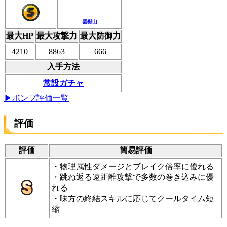
雲嶽山
最大HP
最大攻撃力
最大防御力
4210
8863
666
入手方法
常設ガチャ
▶ボンプ評価一覧
評価
評価
簡易評価
・物理属性ダメージとブレイク倍率に優れる
・跳ね返る遠距離攻撃で多数の巻き込みに優
れる
・味方の終結スキルに応じてクールタイム短
縮