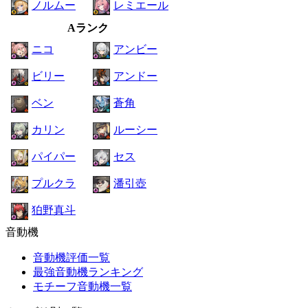
ノルムー
レミエール
Aランク
ニコ
アンビー
ビリー
アンドー
ベン
蒼角
カリン
ルーシー
パイパー
セス
プルクラ
潘引壺
狛野真斗
音動機
音動機評価一覧
最強音動機ランキング
モチーフ音動機一覧