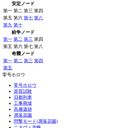
安定ノード
第一
第二
第三
第四
第五
第六
第七
第八
第九
第十
紛争ノード
第一
第二
第三
第四
第五
第六
第七
第八
奇襲ノード
第一
第二
第三
第四
第五
零号ホロウ
零号ホロウ
資質試験
旧都列車
工事廃墟
高層遺跡
凋落花園
閃撃モード(凋落花園)
ニネヴェ攻略