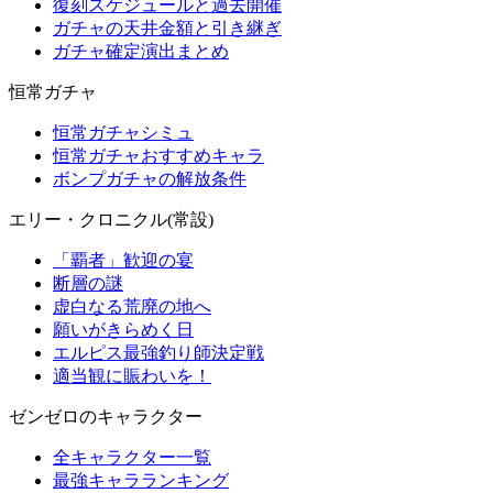
復刻スケジュールと過去開催
ガチャの天井金額と引き継ぎ
ガチャ確定演出まとめ
恒常ガチャ
恒常ガチャシミュ
恒常ガチャおすすめキャラ
ボンプガチャの解放条件
エリー・クロニクル(常設)
「覇者」歓迎の宴
断層の謎
虚白なる荒廃の地へ
願いがきらめく日
エルピス最強釣り師決定戦
適当観に賑わいを！
ゼンゼロのキャラクター
全キャラクター一覧
最強キャラランキング