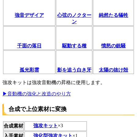
強音デザイア
心弦のノクター
純然たる犠牲
ン
千面の落日
駆動する種
憤怒の銃騒
孤光彩雲
影を追う白き牙
太陽の抜け殻
強攻キットは強攻音動機の昇格に使用します。
▶音動機の強化と改造のやり方
合成で上位素材に変換
強攻キット
×3
合成素材
強化型強攻キット
×1
入手素材