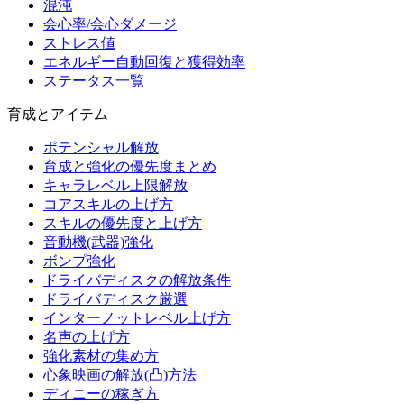
混沌
会心率/会心ダメージ
ストレス値
エネルギー自動回復と獲得効率
ステータス一覧
育成とアイテム
ポテンシャル解放
育成と強化の優先度まとめ
キャラレベル上限解放
コアスキルの上げ方
スキルの優先度と上げ方
音動機(武器)強化
ボンプ強化
ドライバディスクの解放条件
ドライバディスク厳選
インターノットレベル上げ方
名声の上げ方
強化素材の集め方
心象映画の解放(凸)方法
ディニーの稼ぎ方