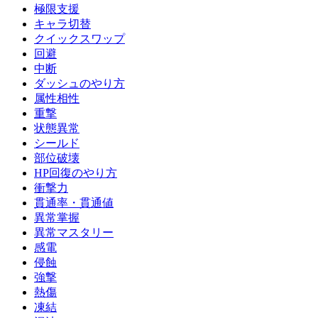
極限支援
キャラ切替
クイックスワップ
回避
中断
ダッシュのやり方
属性相性
重撃
状態異常
シールド
部位破壊
HP回復のやり方
衝撃力
貫通率・貫通値
異常掌握
異常マスタリー
感電
侵蝕
強撃
熱傷
凍結