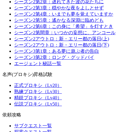
シーズン2第2章：遅れてきた波の花たちに
シーズン2第3章：穏やかな夜をよしとせず
シーズン2第4章：いまでも夢を覚えていますか
シーズン2第5章：遙かなる深淵に臨めども
シーズン2第6章：この身に「希望」を灯すとき
シーズン2第間章：いつかの妄想に、アンコール
シーズン2アウトロ：新・エリー都の落日(上)
シーズン2アウトロ：新・エリー都の落日(下)
シーズン3第1章：ある夢に遊ぶ者の告白
シーズン3第2章：ロング・グッドバイ
エージェント秘話一覧
名声(プロキシ)昇格試験
正式プロキシ（Lv20）
熟練プロキシ（Lv30）
精鋭プロキシ（Lv40）
伝説プロキシ（Lv50）
依頼攻略
サブクエスト一覧
探索クエスト一覧