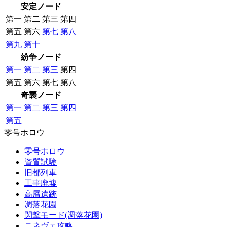
安定ノード
第一
第二
第三
第四
第五
第六
第七
第八
第九
第十
紛争ノード
第一
第二
第三
第四
第五
第六
第七
第八
奇襲ノード
第一
第二
第三
第四
第五
零号ホロウ
零号ホロウ
資質試験
旧都列車
工事廃墟
高層遺跡
凋落花園
閃撃モード(凋落花園)
ニネヴェ攻略