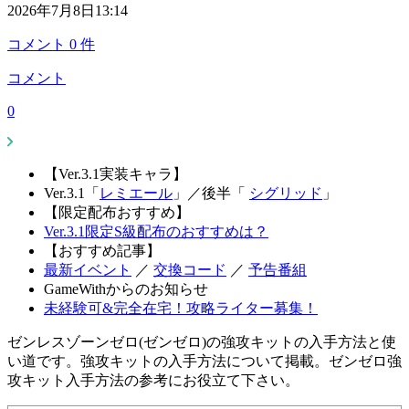
2026年7月8日13:14
コメント
0
件
コメント
0
【Ver.3.1実装キャラ】
Ver.3.1「
レミエール
」
／
後半「
シグリッド
」
【限定配布おすすめ】
Ver.3.1限定S級配布のおすすめは？
【おすすめ記事】
最新イベント
／
交換コード
／
予告番組
GameWithからのお知らせ
未経験可&完全在宅！攻略ライター募集！
ゼンレスゾーンゼロ(ゼンゼロ)の強攻キットの入手方法と使
い道です。強攻キットの入手方法について掲載。ゼンゼロ強
攻キット入手方法の参考にお役立て下さい。