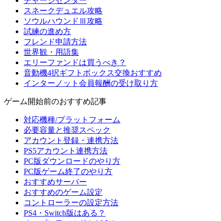
チャージセンター
スネークデュエル攻略
ソウルハウンドⅢ攻略
試練の進め方
フレンド申請方法
世界観・用語集
エリーファンドは買うべき？
音動機4択ギフトボックス交換おすすめ
インターノット会員報酬の受け取り方
ゲーム開始前のおすすめ記事
対応機種/プラットフォーム
必要容量と推奨スペック
アカウント登録・連携方法
PS5アカウント連携方法
PC版ダウンロードのやり方
PC版ゲーム終了のやり方
おすすめサーバー
おすすめのゲーム設定
コントローラーの設定方法
PS4・Switch版はある？