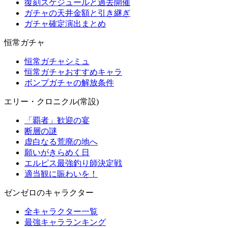
復刻スケジュールと過去開催
ガチャの天井金額と引き継ぎ
ガチャ確定演出まとめ
恒常ガチャ
恒常ガチャシミュ
恒常ガチャおすすめキャラ
ボンプガチャの解放条件
エリー・クロニクル(常設)
「覇者」歓迎の宴
断層の謎
虚白なる荒廃の地へ
願いがきらめく日
エルピス最強釣り師決定戦
適当観に賑わいを！
ゼンゼロのキャラクター
全キャラクター一覧
最強キャラランキング