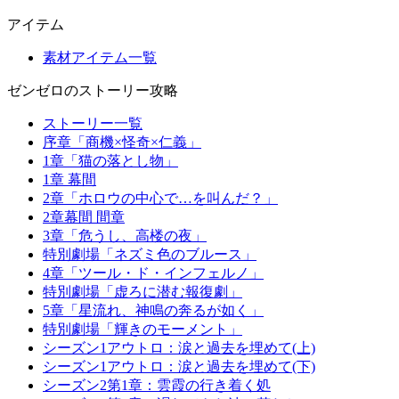
アイテム
素材アイテム一覧
ゼンゼロのストーリー攻略
ストーリー一覧
序章「商機×怪奇×仁義」
1章「猫の落とし物」
1章 幕間
2章「ホロウの中心で…を叫んだ？」
2章幕間 間章
3章「危うし、高楼の夜」
特別劇場「ネズミ色のブルース」
4章「ツール・ド・インフェルノ」
特別劇場「虚ろに潜む報復劇」
5章「星流れ、神鳴の奔るが如く」
特別劇場「輝きのモーメント」
シーズン1アウトロ：涙と過去を埋めて(上)
シーズン1アウトロ：涙と過去を埋めて(下)
シーズン2第1章：雲霞の行き着く処