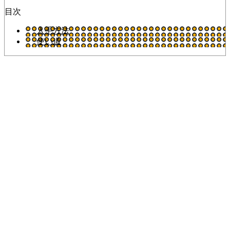
目次
入手方法
使い道