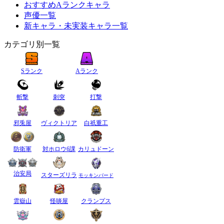
おすすめAランクキャラ
声優一覧
新キャラ・未実装キャラ一覧
カテゴリ別一覧
Sランク
Aランク
斬撃
刺突
打撃
邪兎屋
ヴィクトリア
白祇重工
防衛軍
対ホロウ6課
カリュドーン
治安局
スターズリラ
モッキンバード
雲嶽山
怪啖屋
クランプス