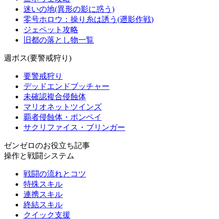
迷いの地(異形の影に惑う)
零号ホロウ：操り糸は誘う(遡影作戦)
ジェペット攻略
旧都の落とし物一覧
週ボス(要警戒狩り)
要警戒狩り
デッドエンドブッチャー
未確認複合侵蝕体
マリオネットツインズ
覇者侵蝕体・ポンペイ
サクリファイス・ブリンガー
ゼンゼロのお役立ち記事
操作と戦闘システム
戦闘の流れとコツ
特殊スキル
連携スキル
終結スキル
クイック支援