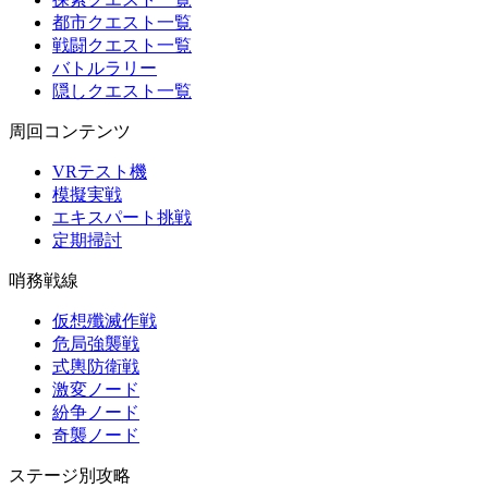
都市クエスト一覧
戦闘クエスト一覧
バトルラリー
隠しクエスト一覧
周回コンテンツ
VRテスト機
模擬実戦
エキスパート挑戦
定期掃討
哨務戦線
仮想殲滅作戦
危局強襲戦
式輿防衛戦
激変ノード
紛争ノード
奇襲ノード
ステージ別攻略