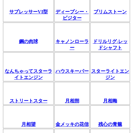
サプレッサーVI型
ディープシー・
ブリムストーン
ビジター
鋼の肉球
キャノンローラ
ドリルリグ-レッ
ー
ドシャフト
なんちゃってスターラ
ハウスキーパー
スターライトエン
イトエンジン
ジン
ストリートスター
月相朔
月相晦
月相望
金メッキの花信
残心の青籠