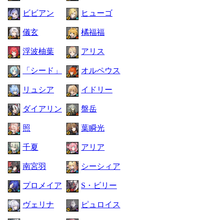
ビビアン
ヒューゴ
儀玄
橘福福
浮波柚葉
アリス
「シード」
オルペウス
リュシア
イドリー
ダイアリン
盤岳
照
葉瞬光
千夏
アリア
南宮羽
シーシィア
プロメイア
S・ビリー
ヴェリナ
ピュロイス