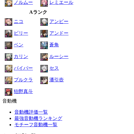
ノルムー
レミエール
Aランク
ニコ
アンビー
ビリー
アンドー
ベン
蒼角
カリン
ルーシー
パイパー
セス
プルクラ
潘引壺
狛野真斗
音動機
音動機評価一覧
最強音動機ランキング
モチーフ音動機一覧