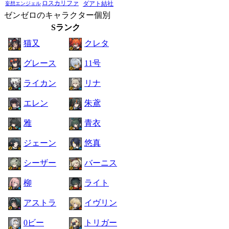
ロスカリファ
ダアト結社
妄想エンジェル
ゼンゼロのキャラクター個別
Sランク
猫又
クレタ
グレース
11号
ライカン
リナ
エレン
朱鳶
雅
青衣
ジェーン
悠真
シーザー
バーニス
柳
ライト
アストラ
イヴリン
0ビー
トリガー