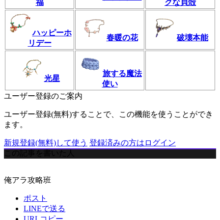
福
クな貝殻
ハッピーホ
春暖の花
破壊本能
リデー
旅する魔法
光星
使い
ユーザー登録のご案内
ユーザー登録(無料)することで、この機能を使うことができ
ます。
新規登録(無料)して使う
登録済みの方はログイン
この記事を書いた人
俺アラ攻略班
ポスト
LINEで送る
URLコピー