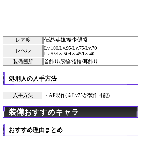
レア度
伝説/英雄/希少/通常
Lv.100/Lv.95/Lv.75/Lv.70
レベル
Lv.55/Lv.50/Lv.45/Lv.40
装備箇所
首飾り/腕輪/指輪/耳飾り
処刑人の入手方法
入手方法​
・AF製作(※Lv75が製作可能)
装備おすすめキャラ
おすすめ理由まとめ