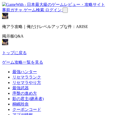
事前ガチャ
ゲーム検索
ログイン
俺アラ攻略｜俺だけレベルアップな件：ARISE
掲示板Q&A
トップに戻る
ゲーム攻略一覧を見る
最強ハンター
リセマラランク
リセマラやり方
最強武器
序盤の進め方
影の君主(継承者)
桐嶋玲奈
クーポンコード
アプデ情報