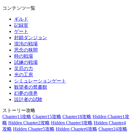
コンテンツ一覧
ギルド
記録室
ゲート
封鎖ダンジョン
混沌の戦場
思念の狭間
時の戦場
試練の戦場
災厄の力
光の工房
シミュレーションゲート
観望者の禁書館
幻夢の境界
設計者の試験
ストーリー攻略
Chapter13攻略
Chapter15攻略
Chapter18攻略
Hidden Chapter1攻
略
Hidden Chapter2攻略
Hidden Chapter3攻略
Hidden Chapter4
攻略
Hidden Chapter5攻略
Hidden Chapter6攻略
Chapter24攻略