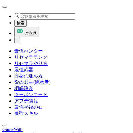
検索
ご意見
最強ハンター
リセマラランク
リセマラやり方
最強武器
序盤の進め方
影の君主(継承者)
桐嶋玲奈
クーポンコード
アプデ情報
最強祝福の石
最強スキル
GameWith