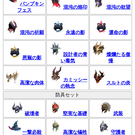
パンプキン
混沌の烙印
混沌の欲望
フェス
混沌の祈願
永遠の影
運命の影
設計者の青
燦爛たる傲
恩寵の影
い毒気
慢
カミッシー
高潔な肉体
スルトの炎
の執念
防具セット
破壊者
堅実な基礎
武装
一撃必殺
高潔な犠牲
守護者