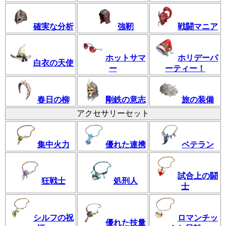
確実な分析
強靭
戦闘マニア
ホットサマ
ホリデーパ
白衣の天使
ー
ーティー！
春日の柳
剛鉄の意志
旅の装備
アクセサリーセット
集中火力
優れた連携
ベテラン
試合上の闘
狂戦士
処刑人
士
シルフの祝
ロマンチッ
優れた技量