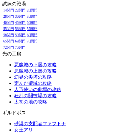
試練の戦場
14関門
22関門
26関門
28関門
30関門
35関門
40関門
45関門
50関門
55関門
56関門
57関門
58関門
59関門
60関門
65関門
69関門
70関門
72関門
75関門
光の工房
悪魔城の下層の攻略
悪魔城の上層の攻略
幻界の尖塔の攻略
歪んだ聖域の攻略
人形使いの劇場の攻略
狂乱の闘技場の攻略
太初の地の攻略
ギルドボス
砂漠の支配者ファフトナ
女王アリ