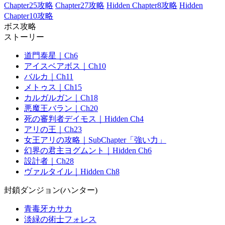
Chapter25攻略
Chapter27攻略
Hidden Chapter8攻略
Hidden
Chapter10攻略
ボス攻略
ストーリー
道門泰星｜Ch6
アイスベアボス｜Ch10
バルカ｜Ch11
メトゥス｜Ch15
カルガルガン｜Ch18
悪魔王バラン｜Ch20
死の審判者デイモス｜Hidden Ch4
アリの王｜Ch23
女王アリの攻略｜SubChapter「強い力」
幻界の君主ヨグムント｜Hidden Ch6
設計者｜Ch28
ヴァルタイル｜Hidden Ch8
封鎖ダンジョン(ハンター)
青毒牙カサカ
淡緑の術士フォレス