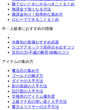
勝てないときにやるべきことまとめ
無課金で強くなる方法
微課金向け！効率的な進め方
ロビーでできることまとめ
中・上級者におすすめの情報
水篠旬の装備おすすめ武器
スコアアタックで高得点を出すコツ
災厄の力(不滅の断罪)攻略のコツ
アイテムの集め方
魔法石の集め方
ゴールドの稼ぎ方
ダイヤの入手方法
影の痕跡の入手方法
設計図の入手方法
交換所のアイテム優先度
上級マナ石の使い道と入手方法
魔力エリクサーの入手方法