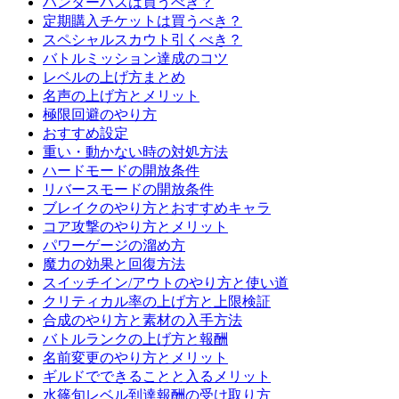
ハンターパスは買うべき？
定期購入チケットは買うべき？
スペシャルスカウト引くべき？
バトルミッション達成のコツ
レベルの上げ方まとめ
名声の上げ方とメリット
極限回避のやり方
おすすめ設定
重い・動かない時の対処方法
ハードモードの開放条件
リバースモードの開放条件
ブレイクのやり方とおすすめキャラ
コア攻撃のやり方とメリット
パワーゲージの溜め方
魔力の効果と回復方法
スイッチイン/アウトのやり方と使い道
クリティカル率の上げ方と上限検証
合成のやり方と素材の入手方法
バトルランクの上げ方と報酬
名前変更のやり方とメリット
ギルドでできることと入るメリット
水篠旬レベル到達報酬の受け取り方