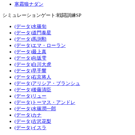
寒霜狼ナダン
シミュレーションゲート:戦闘訓練SP
(データ)水篠旬
(データ)道門泰星
(データ)馬渕勲
(データ)エマ・ローラン
(データ)最上真
(データ)向坂雫
(データ)白川大虎
(データ)早手響
(データ)右京将人
(データ)アリシア・ブランシュ
(データ)後藤清臣
(データ)リュー
(データ)トーマス・アンドレ
(データ)水篠潤一郎
(データ)カナ
(データ)古沢花梨
(データ)イスラ