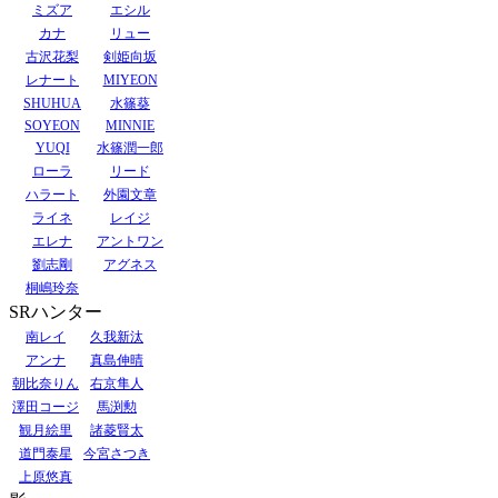
ミズア
エシル
カナ
リュー
古沢花梨
剣姫向坂
レナート
MIYEON
SHUHUA
水篠葵
SOYEON
MINNIE
YUQI
水篠潤一郎
ローラ
リード
ハラート
外園文章
ライネ
レイジ
エレナ
アントワン
劉志剛
アグネス
桐嶋玲奈
SRハンター
南レイ
久我新汰
アンナ
真島伸晴
朝比奈りん
右京隼人
澤田コージ
馬渕勲
観月絵里
諸菱賢太
道門泰星
今宮さつき
上原悠真