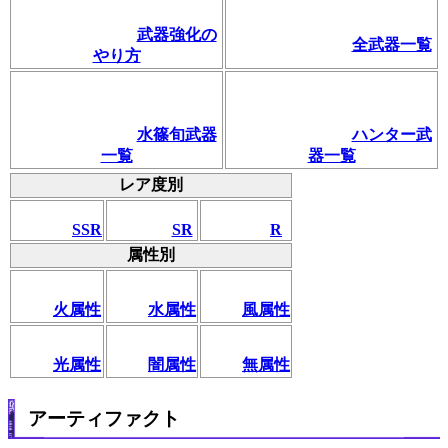
武器強化の
全武器一覧
やり方
水篠旬武器
ハンター武
一覧
器一覧
レア度別
SSR
SR
R
属性別
火属性
水属性
風属性
光属性
闇属性
無属性
アーティファクト