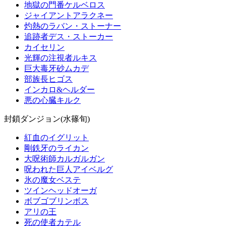
地獄の門番ケルベロス
ジャイアントアラクネー
灼熱のラバン・ストーナー
追跡者デス・ストーカー
カイセリン
光輝の注視者ルキス
巨大毒牙砂ムカデ
部族長ヒゴス
インカロ&ヘルダー
悪の心臓キルク
封鎖ダンジョン(水篠旬)
紅血のイグリット
剛鉄牙のライカン
大呪術師カルガルガン
呪われた巨人アイベルグ
氷の魔女ベステ
ツインヘッドオーガ
ボブゴブリンボス
アリの王
死の使者カテル