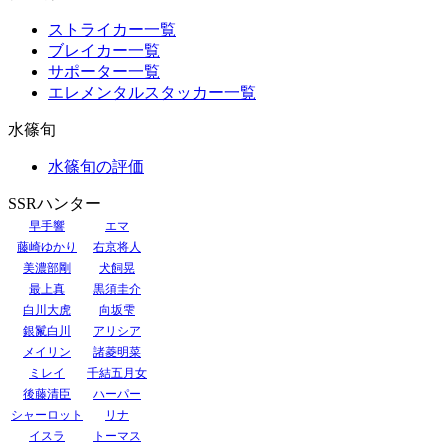
ストライカー一覧
ブレイカー一覧
サポーター一覧
エレメンタルスタッカー一覧
水篠旬
水篠旬の評価
SSRハンター
早手響
エマ
藤崎ゆかり
右京将人
美濃部剛
犬飼晃
最上真
黒須圭介
白川大虎
向坂雫
銀鬣白川
アリシア
メイリン
諸菱明菜
ミレイ
千結五月女
後藤清臣
ハーパー
シャーロット
リナ
イスラ
トーマス