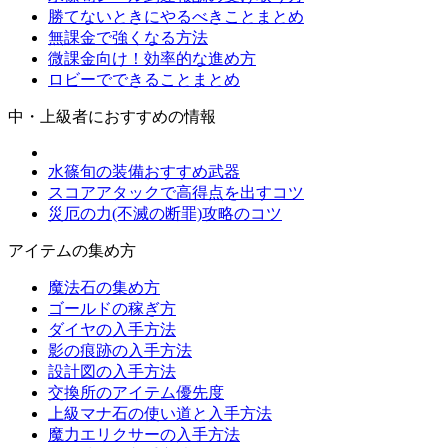
勝てないときにやるべきことまとめ
無課金で強くなる方法
微課金向け！効率的な進め方
ロビーでできることまとめ
中・上級者におすすめの情報
水篠旬の装備おすすめ武器
スコアアタックで高得点を出すコツ
災厄の力(不滅の断罪)攻略のコツ
アイテムの集め方
魔法石の集め方
ゴールドの稼ぎ方
ダイヤの入手方法
影の痕跡の入手方法
設計図の入手方法
交換所のアイテム優先度
上級マナ石の使い道と入手方法
魔力エリクサーの入手方法