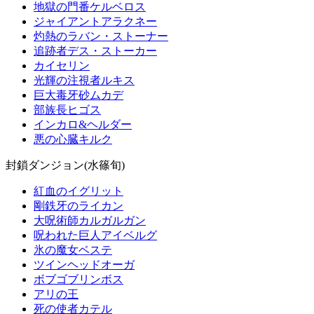
地獄の門番ケルベロス
ジャイアントアラクネー
灼熱のラバン・ストーナー
追跡者デス・ストーカー
カイセリン
光輝の注視者ルキス
巨大毒牙砂ムカデ
部族長ヒゴス
インカロ&ヘルダー
悪の心臓キルク
封鎖ダンジョン(水篠旬)
紅血のイグリット
剛鉄牙のライカン
大呪術師カルガルガン
呪われた巨人アイベルグ
氷の魔女ベステ
ツインヘッドオーガ
ボブゴブリンボス
アリの王
死の使者カテル