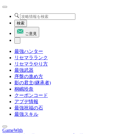
検索
ご意見
最強ハンター
リセマラランク
リセマラやり方
最強武器
序盤の進め方
影の君主(継承者)
桐嶋玲奈
クーポンコード
アプデ情報
最強祝福の石
最強スキル
GameWith