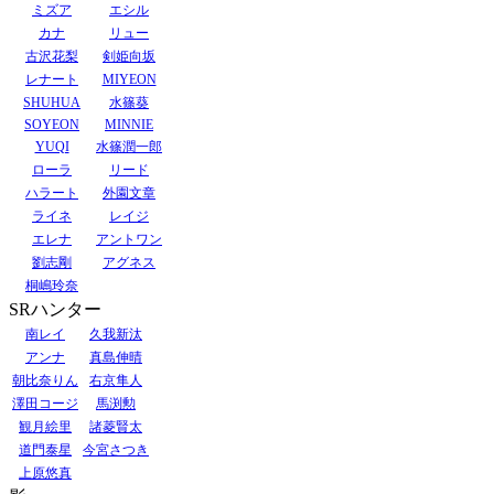
ミズア
エシル
カナ
リュー
古沢花梨
剣姫向坂
レナート
MIYEON
SHUHUA
水篠葵
SOYEON
MINNIE
YUQI
水篠潤一郎
ローラ
リード
ハラート
外園文章
ライネ
レイジ
エレナ
アントワン
劉志剛
アグネス
桐嶋玲奈
SRハンター
南レイ
久我新汰
アンナ
真島伸晴
朝比奈りん
右京隼人
澤田コージ
馬渕勲
観月絵里
諸菱賢太
道門泰星
今宮さつき
上原悠真