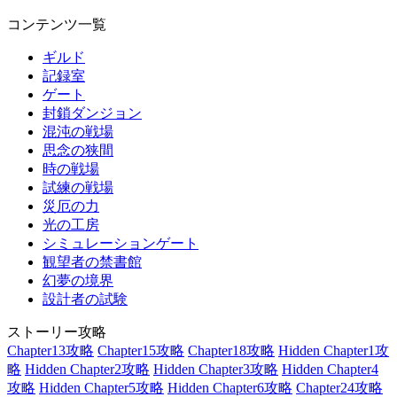
コンテンツ一覧
ギルド
記録室
ゲート
封鎖ダンジョン
混沌の戦場
思念の狭間
時の戦場
試練の戦場
災厄の力
光の工房
シミュレーションゲート
観望者の禁書館
幻夢の境界
設計者の試験
ストーリー攻略
Chapter13攻略
Chapter15攻略
Chapter18攻略
Hidden Chapter1攻
略
Hidden Chapter2攻略
Hidden Chapter3攻略
Hidden Chapter4
攻略
Hidden Chapter5攻略
Hidden Chapter6攻略
Chapter24攻略