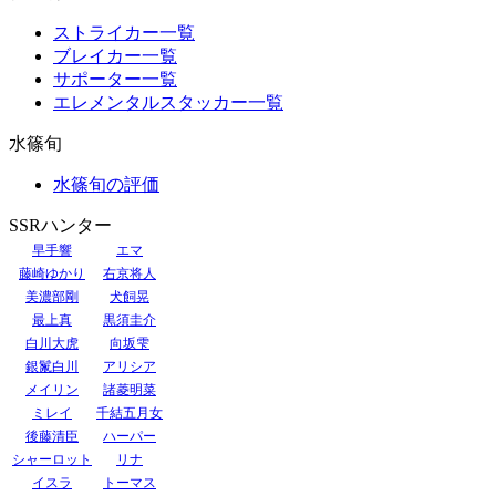
ストライカー一覧
ブレイカー一覧
サポーター一覧
エレメンタルスタッカー一覧
水篠旬
水篠旬の評価
SSRハンター
早手響
エマ
藤崎ゆかり
右京将人
美濃部剛
犬飼晃
最上真
黒須圭介
白川大虎
向坂雫
銀鬣白川
アリシア
メイリン
諸菱明菜
ミレイ
千結五月女
後藤清臣
ハーパー
シャーロット
リナ
イスラ
トーマス