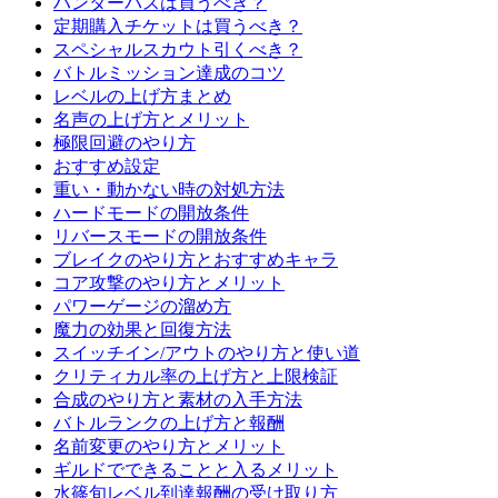
ハンターパスは買うべき？
定期購入チケットは買うべき？
スペシャルスカウト引くべき？
バトルミッション達成のコツ
レベルの上げ方まとめ
名声の上げ方とメリット
極限回避のやり方
おすすめ設定
重い・動かない時の対処方法
ハードモードの開放条件
リバースモードの開放条件
ブレイクのやり方とおすすめキャラ
コア攻撃のやり方とメリット
パワーゲージの溜め方
魔力の効果と回復方法
スイッチイン/アウトのやり方と使い道
クリティカル率の上げ方と上限検証
合成のやり方と素材の入手方法
バトルランクの上げ方と報酬
名前変更のやり方とメリット
ギルドでできることと入るメリット
水篠旬レベル到達報酬の受け取り方