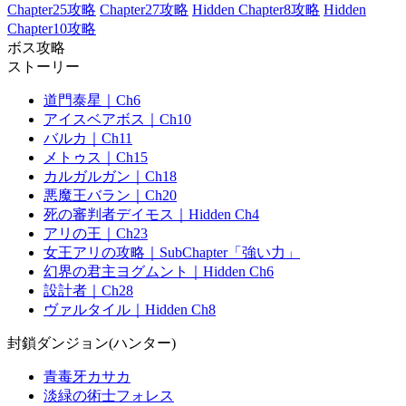
Chapter25攻略
Chapter27攻略
Hidden Chapter8攻略
Hidden
Chapter10攻略
ボス攻略
ストーリー
道門泰星｜Ch6
アイスベアボス｜Ch10
バルカ｜Ch11
メトゥス｜Ch15
カルガルガン｜Ch18
悪魔王バラン｜Ch20
死の審判者デイモス｜Hidden Ch4
アリの王｜Ch23
女王アリの攻略｜SubChapter「強い力」
幻界の君主ヨグムント｜Hidden Ch6
設計者｜Ch28
ヴァルタイル｜Hidden Ch8
封鎖ダンジョン(ハンター)
青毒牙カサカ
淡緑の術士フォレス