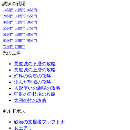
試練の戦場
14関門
22関門
26関門
28関門
30関門
35関門
40関門
45関門
50関門
55関門
56関門
57関門
58関門
59関門
60関門
65関門
69関門
70関門
72関門
75関門
光の工房
悪魔城の下層の攻略
悪魔城の上層の攻略
幻界の尖塔の攻略
歪んだ聖域の攻略
人形使いの劇場の攻略
狂乱の闘技場の攻略
太初の地の攻略
ギルドボス
砂漠の支配者ファフトナ
女王アリ