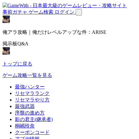
事前ガチャ
ゲーム検索
ログイン
俺アラ攻略｜俺だけレベルアップな件：ARISE
掲示板Q&A
トップに戻る
ゲーム攻略一覧を見る
最強ハンター
リセマラランク
リセマラやり方
最強武器
序盤の進め方
影の君主(継承者)
桐嶋玲奈
クーポンコード
アプデ情報