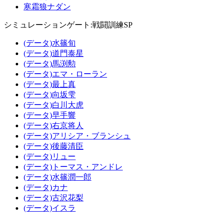
寒霜狼ナダン
シミュレーションゲート:戦闘訓練SP
(データ)水篠旬
(データ)道門泰星
(データ)馬渕勲
(データ)エマ・ローラン
(データ)最上真
(データ)向坂雫
(データ)白川大虎
(データ)早手響
(データ)右京将人
(データ)アリシア・ブランシュ
(データ)後藤清臣
(データ)リュー
(データ)トーマス・アンドレ
(データ)水篠潤一郎
(データ)カナ
(データ)古沢花梨
(データ)イスラ