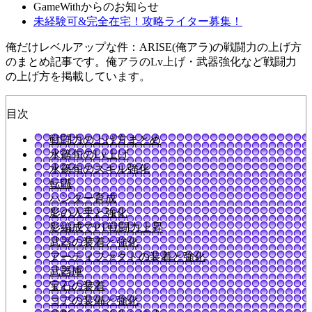
GameWithからのお知らせ
未経験可&完全在宅！攻略ライター募集！
俺だけレベルアップな件：ARISE(俺アラ)の戦闘力の上げ方
のまとめ記事です。俺アラのLv上げ・武器強化など戦闘力
の上げ方を掲載しています。
目次
戦闘力の上げ方まとめ
水篠旬のLv上げ
水篠旬のスキル強化
転職
ハンター育成
影の入手と強化
影編成でPT戦闘力上昇
武器の装着と強化
アーティファクトの装着と強化
武器庫
宝石の装着
コアの装備と強化