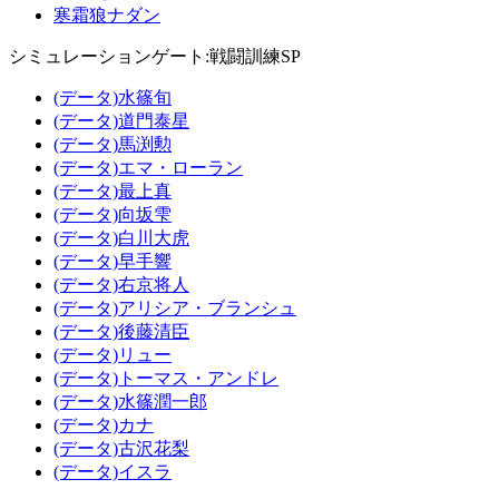
寒霜狼ナダン
シミュレーションゲート:戦闘訓練SP
(データ)水篠旬
(データ)道門泰星
(データ)馬渕勲
(データ)エマ・ローラン
(データ)最上真
(データ)向坂雫
(データ)白川大虎
(データ)早手響
(データ)右京将人
(データ)アリシア・ブランシュ
(データ)後藤清臣
(データ)リュー
(データ)トーマス・アンドレ
(データ)水篠潤一郎
(データ)カナ
(データ)古沢花梨
(データ)イスラ