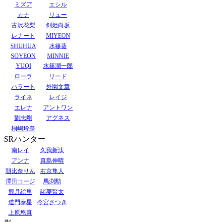
ミズア
エシル
カナ
リュー
古沢花梨
剣姫向坂
レナート
MIYEON
SHUHUA
水篠葵
SOYEON
MINNIE
YUQI
水篠潤一郎
ローラ
リード
ハラート
外園文章
ライネ
レイジ
エレナ
アントワン
劉志剛
アグネス
桐嶋玲奈
SRハンター
南レイ
久我新汰
アンナ
真島伸晴
朝比奈りん
右京隼人
澤田コージ
馬渕勲
観月絵里
諸菱賢太
道門泰星
今宮さつき
上原悠真