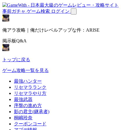
事前ガチャ
ゲーム検索
ログイン
俺アラ攻略｜俺だけレベルアップな件：ARISE
掲示板Q&A
トップに戻る
ゲーム攻略一覧を見る
最強ハンター
リセマラランク
リセマラやり方
最強武器
序盤の進め方
影の君主(継承者)
桐嶋玲奈
クーポンコード
アプデ情報