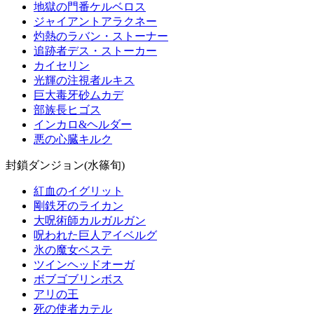
地獄の門番ケルベロス
ジャイアントアラクネー
灼熱のラバン・ストーナー
追跡者デス・ストーカー
カイセリン
光輝の注視者ルキス
巨大毒牙砂ムカデ
部族長ヒゴス
インカロ&ヘルダー
悪の心臓キルク
封鎖ダンジョン(水篠旬)
紅血のイグリット
剛鉄牙のライカン
大呪術師カルガルガン
呪われた巨人アイベルグ
氷の魔女ベステ
ツインヘッドオーガ
ボブゴブリンボス
アリの王
死の使者カテル