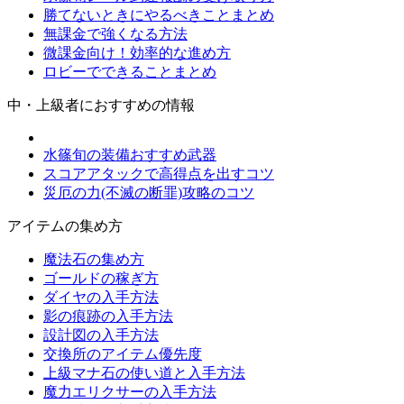
勝てないときにやるべきことまとめ
無課金で強くなる方法
微課金向け！効率的な進め方
ロビーでできることまとめ
中・上級者におすすめの情報
水篠旬の装備おすすめ武器
スコアアタックで高得点を出すコツ
災厄の力(不滅の断罪)攻略のコツ
アイテムの集め方
魔法石の集め方
ゴールドの稼ぎ方
ダイヤの入手方法
影の痕跡の入手方法
設計図の入手方法
交換所のアイテム優先度
上級マナ石の使い道と入手方法
魔力エリクサーの入手方法