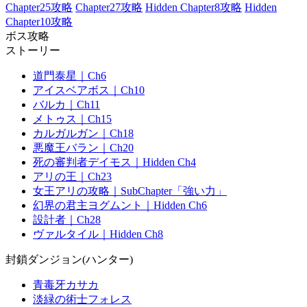
Chapter25攻略
Chapter27攻略
Hidden Chapter8攻略
Hidden
Chapter10攻略
ボス攻略
ストーリー
道門泰星｜Ch6
アイスベアボス｜Ch10
バルカ｜Ch11
メトゥス｜Ch15
カルガルガン｜Ch18
悪魔王バラン｜Ch20
死の審判者デイモス｜Hidden Ch4
アリの王｜Ch23
女王アリの攻略｜SubChapter「強い力」
幻界の君主ヨグムント｜Hidden Ch6
設計者｜Ch28
ヴァルタイル｜Hidden Ch8
封鎖ダンジョン(ハンター)
青毒牙カサカ
淡緑の術士フォレス