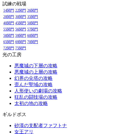
試練の戦場
14関門
22関門
26関門
28関門
30関門
35関門
40関門
45関門
50関門
55関門
56関門
57関門
58関門
59関門
60関門
65関門
69関門
70関門
72関門
75関門
光の工房
悪魔城の下層の攻略
悪魔城の上層の攻略
幻界の尖塔の攻略
歪んだ聖域の攻略
人形使いの劇場の攻略
狂乱の闘技場の攻略
太初の地の攻略
ギルドボス
砂漠の支配者ファフトナ
女王アリ