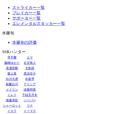
ストライカー一覧
ブレイカー一覧
サポーター一覧
エレメンタルスタッカー一覧
水篠旬
水篠旬の評価
SSRハンター
早手響
エマ
藤崎ゆかり
右京将人
美濃部剛
犬飼晃
最上真
黒須圭介
白川大虎
向坂雫
銀鬣白川
アリシア
メイリン
諸菱明菜
ミレイ
千結五月女
後藤清臣
ハーパー
シャーロット
リナ
イスラ
トーマス