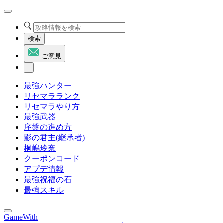
検索
ご意見
最強ハンター
リセマラランク
リセマラやり方
最強武器
序盤の進め方
影の君主(継承者)
桐嶋玲奈
クーポンコード
アプデ情報
最強祝福の石
最強スキル
GameWith