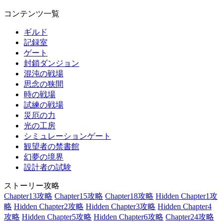
コンテンツ一覧
ギルド
記録室
ゲート
封鎖ダンジョン
混沌の戦場
思念の狭間
時の戦場
試練の戦場
災厄の力
光の工房
シミュレーションゲート
観望者の禁書館
幻夢の境界
設計者の試験
ストーリー攻略
Chapter13攻略
Chapter15攻略
Chapter18攻略
Hidden Chapter1攻
略
Hidden Chapter2攻略
Hidden Chapter3攻略
Hidden Chapter4
攻略
Hidden Chapter5攻略
Hidden Chapter6攻略
Chapter24攻略