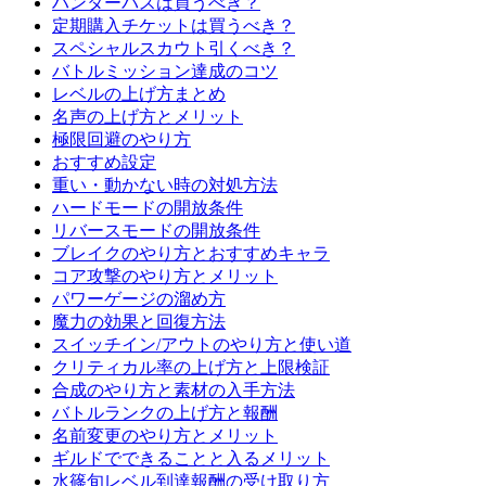
ハンターパスは買うべき？
定期購入チケットは買うべき？
スペシャルスカウト引くべき？
バトルミッション達成のコツ
レベルの上げ方まとめ
名声の上げ方とメリット
極限回避のやり方
おすすめ設定
重い・動かない時の対処方法
ハードモードの開放条件
リバースモードの開放条件
ブレイクのやり方とおすすめキャラ
コア攻撃のやり方とメリット
パワーゲージの溜め方
魔力の効果と回復方法
スイッチイン/アウトのやり方と使い道
クリティカル率の上げ方と上限検証
合成のやり方と素材の入手方法
バトルランクの上げ方と報酬
名前変更のやり方とメリット
ギルドでできることと入るメリット
水篠旬レベル到達報酬の受け取り方