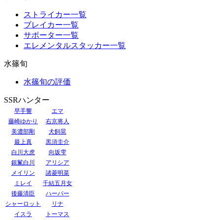
ストライカー一覧
ブレイカー一覧
サポーター一覧
エレメンタルスタッカー一覧
水篠旬
水篠旬の評価
SSRハンター
早手響
エマ
藤崎ゆかり
右京将人
美濃部剛
犬飼晃
最上真
黒須圭介
白川大虎
向坂雫
銀鬣白川
アリシア
メイリン
諸菱明菜
ミレイ
千結五月女
後藤清臣
ハーパー
シャーロット
リナ
イスラ
トーマス