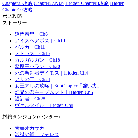
Chapter25攻略
Chapter27攻略
Hidden Chapter8攻略
Hidden
Chapter10攻略
ボス攻略
ストーリー
道門泰星｜Ch6
アイスベアボス｜Ch10
バルカ｜Ch11
メトゥス｜Ch15
カルガルガン｜Ch18
悪魔王バラン｜Ch20
死の審判者デイモス｜Hidden Ch4
アリの王｜Ch23
女王アリの攻略｜SubChapter「強い力」
幻界の君主ヨグムント｜Hidden Ch6
設計者｜Ch28
ヴァルタイル｜Hidden Ch8
封鎖ダンジョン(ハンター)
青毒牙カサカ
淡緑の術士フォレス