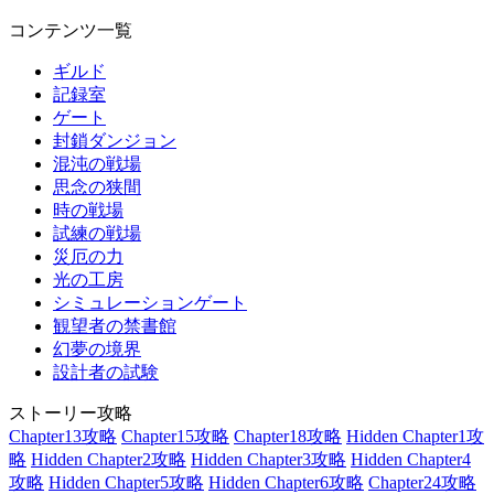
コンテンツ一覧
ギルド
記録室
ゲート
封鎖ダンジョン
混沌の戦場
思念の狭間
時の戦場
試練の戦場
災厄の力
光の工房
シミュレーションゲート
観望者の禁書館
幻夢の境界
設計者の試験
ストーリー攻略
Chapter13攻略
Chapter15攻略
Chapter18攻略
Hidden Chapter1攻
略
Hidden Chapter2攻略
Hidden Chapter3攻略
Hidden Chapter4
攻略
Hidden Chapter5攻略
Hidden Chapter6攻略
Chapter24攻略