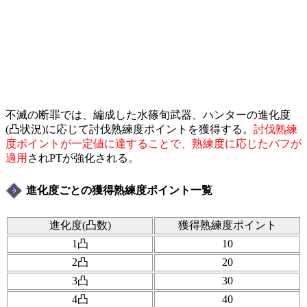
不滅の断罪では、編成した水篠旬武器、ハンターの進化度
(凸状況)に応じて討伐熟練度ポイントを獲得する。
討伐熟練
度ポイントが一定値に達することで、熟練度に応じたバフが
適用
されPTが強化される。
進化度ごとの獲得熟練度ポイント一覧
進化度(凸数)
獲得熟練度ポイント
1凸
10
2凸
20
3凸
30
4凸
40