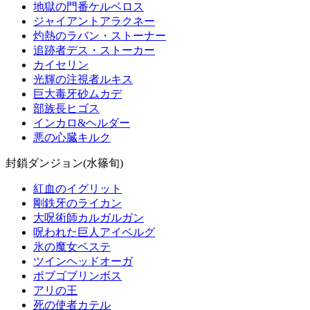
地獄の門番ケルベロス
ジャイアントアラクネー
灼熱のラバン・ストーナー
追跡者デス・ストーカー
カイセリン
光輝の注視者ルキス
巨大毒牙砂ムカデ
部族長ヒゴス
インカロ&ヘルダー
悪の心臓キルク
封鎖ダンジョン(水篠旬)
紅血のイグリット
剛鉄牙のライカン
大呪術師カルガルガン
呪われた巨人アイベルグ
氷の魔女ベステ
ツインヘッドオーガ
ボブゴブリンボス
アリの王
死の使者カテル