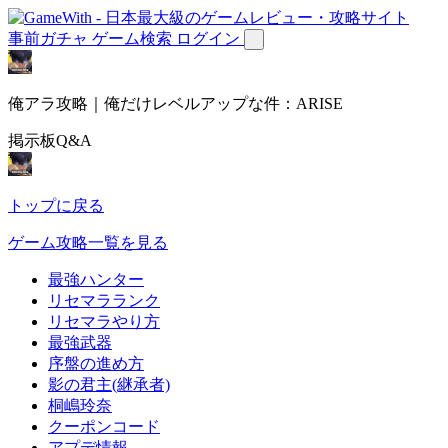
事前ガチャ
ゲーム検索
ログイン
俺アラ攻略｜俺だけレベルアップな件：ARISE
掲示板Q&A
トップに戻る
ゲーム攻略一覧を見る
最強ハンター
リセマラランク
リセマラやり方
最強武器
序盤の進め方
影の君主(継承者)
桐嶋玲奈
クーポンコード
アプデ情報