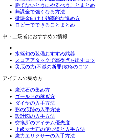
勝てないときにやるべきことまとめ
無課金で強くなる方法
微課金向け！効率的な進め方
ロビーでできることまとめ
中・上級者におすすめの情報
水篠旬の装備おすすめ武器
スコアアタックで高得点を出すコツ
災厄の力(不滅の断罪)攻略のコツ
アイテムの集め方
魔法石の集め方
ゴールドの稼ぎ方
ダイヤの入手方法
影の痕跡の入手方法
設計図の入手方法
交換所のアイテム優先度
上級マナ石の使い道と入手方法
魔力エリクサーの入手方法