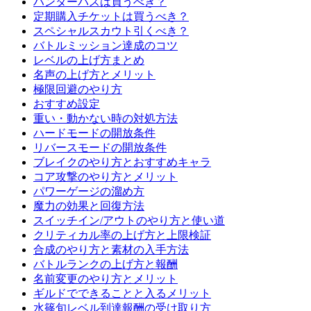
ハンターパスは買うべき？
定期購入チケットは買うべき？
スペシャルスカウト引くべき？
バトルミッション達成のコツ
レベルの上げ方まとめ
名声の上げ方とメリット
極限回避のやり方
おすすめ設定
重い・動かない時の対処方法
ハードモードの開放条件
リバースモードの開放条件
ブレイクのやり方とおすすめキャラ
コア攻撃のやり方とメリット
パワーゲージの溜め方
魔力の効果と回復方法
スイッチイン/アウトのやり方と使い道
クリティカル率の上げ方と上限検証
合成のやり方と素材の入手方法
バトルランクの上げ方と報酬
名前変更のやり方とメリット
ギルドでできることと入るメリット
水篠旬レベル到達報酬の受け取り方