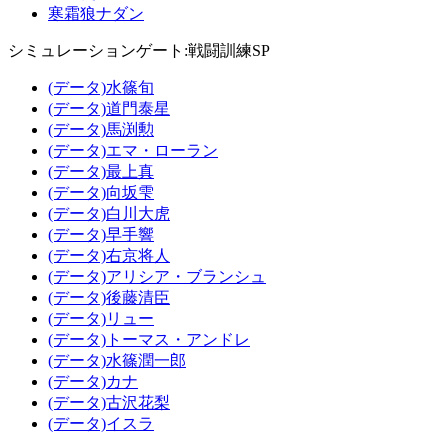
寒霜狼ナダン
シミュレーションゲート:戦闘訓練SP
(データ)水篠旬
(データ)道門泰星
(データ)馬渕勲
(データ)エマ・ローラン
(データ)最上真
(データ)向坂雫
(データ)白川大虎
(データ)早手響
(データ)右京将人
(データ)アリシア・ブランシュ
(データ)後藤清臣
(データ)リュー
(データ)トーマス・アンドレ
(データ)水篠潤一郎
(データ)カナ
(データ)古沢花梨
(データ)イスラ