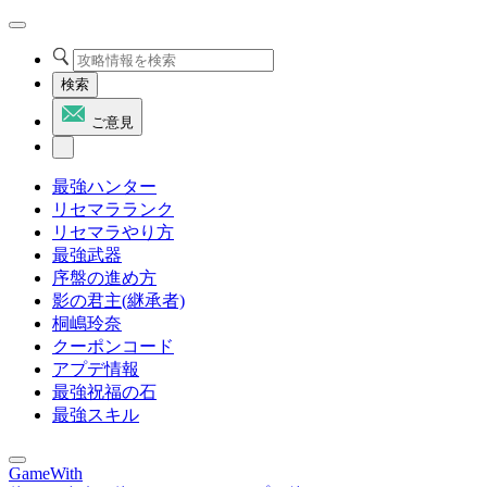
検索
ご意見
最強ハンター
リセマラランク
リセマラやり方
最強武器
序盤の進め方
影の君主(継承者)
桐嶋玲奈
クーポンコード
アプデ情報
最強祝福の石
最強スキル
GameWith