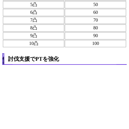
5凸
50
6凸
60
7凸
70
8凸
80
9凸
90
10凸
100
討伐支援でPTを強化