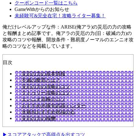
クーポンコード一覧はこちら
GameWithからのお知らせ
未経験可&完全在宅！攻略ライター募集！
俺だけレベルアップな件：ARISE(俺アラ)の災厄の力の攻略
と報酬まとめ記事です。俺アラの災厄の力(旧：破滅の力)の
攻略のコツや報酬、開放条件・難易度ノーマルのエンニオ攻
略のコツなどを掲載しています。
目次
災厄の力の基本情報
不滅の断罪とは？
災厄の力の攻略のコツ
クトゥリー攻略のコツ
エンニオ攻略のコツ
おすすめ水篠旬武器/ハンター
水篠旬おすすめ祝福の石
災厄の力の報酬
▶スコアアタックで高得点を出すコツ