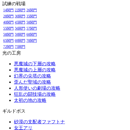
試練の戦場
14関門
22関門
26関門
28関門
30関門
35関門
40関門
45関門
50関門
55関門
56関門
57関門
58関門
59関門
60関門
65関門
69関門
70関門
72関門
75関門
光の工房
悪魔城の下層の攻略
悪魔城の上層の攻略
幻界の尖塔の攻略
歪んだ聖域の攻略
人形使いの劇場の攻略
狂乱の闘技場の攻略
太初の地の攻略
ギルドボス
砂漠の支配者ファフトナ
女王アリ