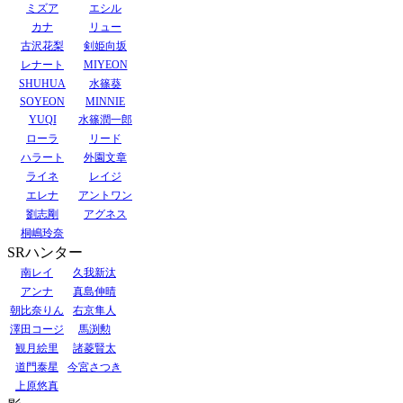
ミズア
エシル
カナ
リュー
古沢花梨
剣姫向坂
レナート
MIYEON
SHUHUA
水篠葵
SOYEON
MINNIE
YUQI
水篠潤一郎
ローラ
リード
ハラート
外園文章
ライネ
レイジ
エレナ
アントワン
劉志剛
アグネス
桐嶋玲奈
SRハンター
南レイ
久我新汰
アンナ
真島伸晴
朝比奈りん
右京隼人
澤田コージ
馬渕勲
観月絵里
諸菱賢太
道門泰星
今宮さつき
上原悠真