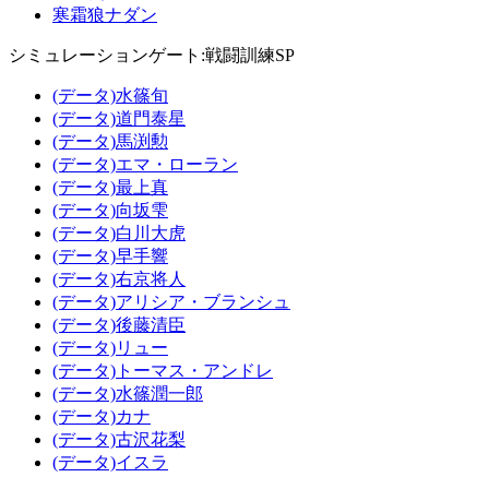
寒霜狼ナダン
シミュレーションゲート:戦闘訓練SP
(データ)水篠旬
(データ)道門泰星
(データ)馬渕勲
(データ)エマ・ローラン
(データ)最上真
(データ)向坂雫
(データ)白川大虎
(データ)早手響
(データ)右京将人
(データ)アリシア・ブランシュ
(データ)後藤清臣
(データ)リュー
(データ)トーマス・アンドレ
(データ)水篠潤一郎
(データ)カナ
(データ)古沢花梨
(データ)イスラ