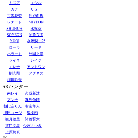
ミズア
エシル
カナ
リュー
古沢花梨
剣姫向坂
レナート
MIYEON
SHUHUA
水篠葵
SOYEON
MINNIE
YUQI
水篠潤一郎
ローラ
リード
ハラート
外園文章
ライネ
レイジ
エレナ
アントワン
劉志剛
アグネス
桐嶋玲奈
SRハンター
南レイ
久我新汰
アンナ
真島伸晴
朝比奈りん
右京隼人
澤田コージ
馬渕勲
観月絵里
諸菱賢太
道門泰星
今宮さつき
上原悠真