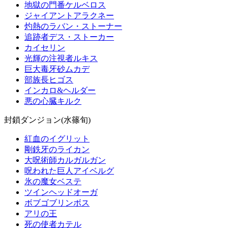
地獄の門番ケルベロス
ジャイアントアラクネー
灼熱のラバン・ストーナー
追跡者デス・ストーカー
カイセリン
光輝の注視者ルキス
巨大毒牙砂ムカデ
部族長ヒゴス
インカロ&ヘルダー
悪の心臓キルク
封鎖ダンジョン(水篠旬)
紅血のイグリット
剛鉄牙のライカン
大呪術師カルガルガン
呪われた巨人アイベルグ
氷の魔女ベステ
ツインヘッドオーガ
ボブゴブリンボス
アリの王
死の使者カテル