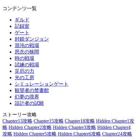
コンテンツ一覧
ギルド
記録室
ゲート
封鎖ダンジョン
混沌の戦場
思念の狭間
時の戦場
試練の戦場
災厄の力
光の工房
シミュレーションゲート
観望者の禁書館
幻夢の境界
設計者の試験
ストーリー攻略
Chapter13攻略
Chapter15攻略
Chapter18攻略
Hidden Chapter1攻
略
Hidden Chapter2攻略
Hidden Chapter3攻略
Hidden Chapter4
攻略
Hidden Chapter5攻略
Hidden Chapter6攻略
Chapter24攻略