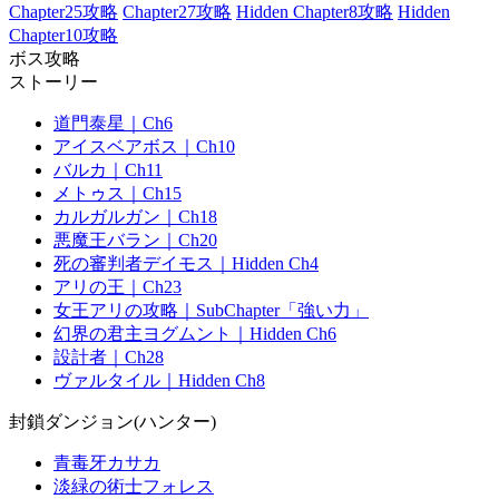
Chapter25攻略
Chapter27攻略
Hidden Chapter8攻略
Hidden
Chapter10攻略
ボス攻略
ストーリー
道門泰星｜Ch6
アイスベアボス｜Ch10
バルカ｜Ch11
メトゥス｜Ch15
カルガルガン｜Ch18
悪魔王バラン｜Ch20
死の審判者デイモス｜Hidden Ch4
アリの王｜Ch23
女王アリの攻略｜SubChapter「強い力」
幻界の君主ヨグムント｜Hidden Ch6
設計者｜Ch28
ヴァルタイル｜Hidden Ch8
封鎖ダンジョン(ハンター)
青毒牙カサカ
淡緑の術士フォレス