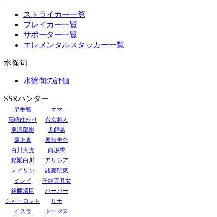
ストライカー一覧
ブレイカー一覧
サポーター一覧
エレメンタルスタッカー一覧
水篠旬
水篠旬の評価
SSRハンター
早手響
エマ
藤崎ゆかり
右京将人
美濃部剛
犬飼晃
最上真
黒須圭介
白川大虎
向坂雫
銀鬣白川
アリシア
メイリン
諸菱明菜
ミレイ
千結五月女
後藤清臣
ハーパー
シャーロット
リナ
イスラ
トーマス