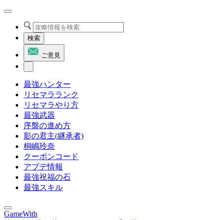
検索
ご意見
最強ハンター
リセマラランク
リセマラやり方
最強武器
序盤の進め方
影の君主(継承者)
桐嶋玲奈
クーポンコード
アプデ情報
最強祝福の石
最強スキル
GameWith