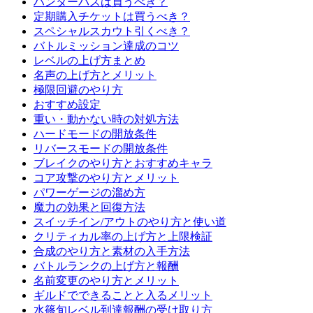
ハンターパスは買うべき？
定期購入チケットは買うべき？
スペシャルスカウト引くべき？
バトルミッション達成のコツ
レベルの上げ方まとめ
名声の上げ方とメリット
極限回避のやり方
おすすめ設定
重い・動かない時の対処方法
ハードモードの開放条件
リバースモードの開放条件
ブレイクのやり方とおすすめキャラ
コア攻撃のやり方とメリット
パワーゲージの溜め方
魔力の効果と回復方法
スイッチイン/アウトのやり方と使い道
クリティカル率の上げ方と上限検証
合成のやり方と素材の入手方法
バトルランクの上げ方と報酬
名前変更のやり方とメリット
ギルドでできることと入るメリット
水篠旬レベル到達報酬の受け取り方