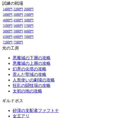
試練の戦場
14関門
22関門
26関門
28関門
30関門
35関門
40関門
45関門
50関門
55関門
56関門
57関門
58関門
59関門
60関門
65関門
69関門
70関門
72関門
75関門
光の工房
悪魔城の下層の攻略
悪魔城の上層の攻略
幻界の尖塔の攻略
歪んだ聖域の攻略
人形使いの劇場の攻略
狂乱の闘技場の攻略
太初の地の攻略
ギルドボス
砂漠の支配者ファフトナ
女王アリ