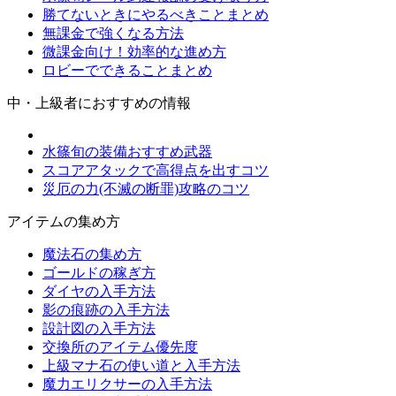
勝てないときにやるべきことまとめ
無課金で強くなる方法
微課金向け！効率的な進め方
ロビーでできることまとめ
中・上級者におすすめの情報
水篠旬の装備おすすめ武器
スコアアタックで高得点を出すコツ
災厄の力(不滅の断罪)攻略のコツ
アイテムの集め方
魔法石の集め方
ゴールドの稼ぎ方
ダイヤの入手方法
影の痕跡の入手方法
設計図の入手方法
交換所のアイテム優先度
上級マナ石の使い道と入手方法
魔力エリクサーの入手方法