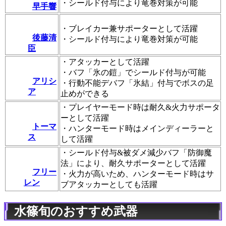
・シールド付与により竜巻対策が可能
早手響
・ブレイカー兼サポーターとして活躍
後藤清
・シールド付与により竜巻対策が可能
臣
・アタッカーとして活躍
・バフ「氷の鎧」でシールド付与が可能
アリシ
・行動不能デバフ「氷結」付与でボスの足
ア
止めができる
・プレイヤーモード時は耐久&火力サポータ
ーとして活躍
トーマ
・ハンターモード時はメインディーラーと
ス
して活躍
・シールド付与&被ダメ減少バフ「防御魔
法」により、耐久サポーターとして活躍
フリー
・火力が高いため、ハンターモード時はサ
レン
ブアタッカーとしても活躍
水篠旬のおすすめ武器