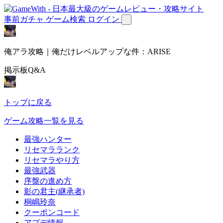
事前ガチャ
ゲーム検索
ログイン
俺アラ攻略｜俺だけレベルアップな件：ARISE
掲示板Q&A
トップに戻る
ゲーム攻略一覧を見る
最強ハンター
リセマラランク
リセマラやり方
最強武器
序盤の進め方
影の君主(継承者)
桐嶋玲奈
クーポンコード
アプデ情報